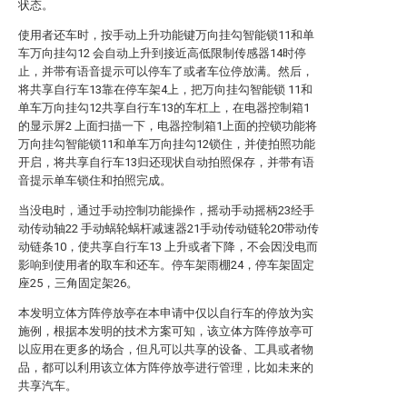
状态。
使用者还车时，按手动上升功能键万向挂勾智能锁11和单
车万向挂勾12 会自动上升到接近高低限制传感器14时停
止，并带有语音提示可以停车了或者车位停放满。然后，
将共享自行车13靠在停车架4上，把万向挂勾智能锁 11和
单车万向挂勾12共享自行车13的车杠上，在电器控制箱1
的显示屏2 上面扫描一下，电器控制箱1上面的控锁功能将
万向挂勾智能锁11和单车万向挂勾12锁住，并使拍照功能
开启，将共享自行车13归还现状自动拍照保存，并带有语
音提示单车锁住和拍照完成。
当没电时，通过手动控制功能操作，摇动手动摇柄23经手
动传动轴22 手动蜗轮蜗杆减速器21手动传动链轮20带动传
动链条10，使共享自行车13 上升或者下降，不会因没电而
影响到使用者的取车和还车。停车架雨棚24，停车架固定
座25，三角固定架26。
本发明立体方阵停放亭在本申请中仅以自行车的停放为实
施例，根据本发明的技术方案可知，该立体方阵停放亭可
以应用在更多的场合，但凡可以共享的设备、工具或者物
品，都可以利用该立体方阵停放亭进行管理，比如未来的
共享汽车。