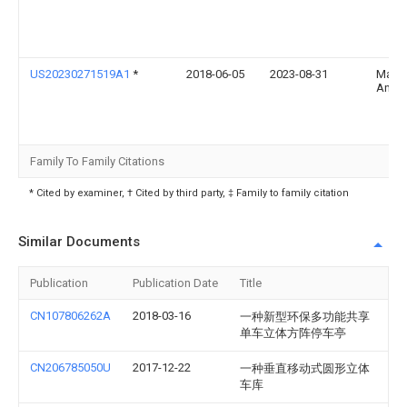
US20230271519A1
*
2018-06-05
2023-08-31
Mark 
Anto
Family To Family Citations
* Cited by examiner, † Cited by third party, ‡ Family to family citation
Similar Documents
Publication
Publication Date
Title
CN107806262A
2018-03-16
一种新型环保多功能共享
单车立体方阵停车亭
CN206785050U
2017-12-22
一种垂直移动式圆形立体
车库