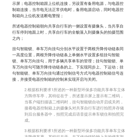
示屏；电器控制箱跟上位机连接，另设置有备用电源，与电器控
制箱连接，当市电无法正常供电时，备用电源启动，同时电器控
制箱向上位机发送断电警报；
所述电器控制箱朝向共享自行车的一侧设置有摄像头，当共享自
行车停到地面上时，共享自行车的全貌落入到摄像头的拍摄范围
之内；
挂勾智能锁、单车万向挂勾分别水平设置于两根升降传动链条同
一高度位置，两根升降传动链条上单侧水平设置多组挂勾智能
锁、单车万向挂勾，用于多辆共享单车的管理；挂勾智能锁、单
车万向挂勾可随升降传动链条的上、下实现同步上、下运动；挂
勾智能锁、单车万向挂勾通过控制信号方式与电器控制箱信号连
接，并接受电器控制箱的控制来实现开启与关闭。
2.根据权利要求1所述的一种新型环保多功能共享单车立体
方阵停车亭，其特征在于，所述显示屏上显示有二维码，
当客户端扫描该二维码时，挂勾智能锁自动开启或关闭，
接着电器控制箱上的摄像头对共享自行车进行拍照并存储
到后台服务器中，拍照完成后语音提示单车锁住和拍照完
成。
3.根据权利要求1所述的一种新型环保多功能共享单车立体
方阵停车亭，其特征在于，在下传动链轮轴上方的停车架