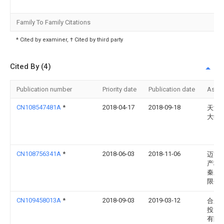
Family To Family Citations
* Cited by examiner, † Cited by third party
Cited By (4)
Publication number
Priority date
Publication date
Assi
CN108547481A
*
2018-04-17
2018-09-18
天津
大学
CN108756341A
*
2018-06-03
2018-11-06
迈博
产权
秦皇
限公
CN109458013A
*
2018-09-03
2019-03-12
合肥
投资
有限