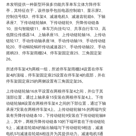
本发明提供一种新型环保多功能共享单车立体方阵停车
亭，其特征在于，该停放亭包括电器控制箱1、显示屏2、
控制信号线3、停车架4、减速电机5、减速齿轮箱6、下轴
承座7、下传动链轮轴8、下传动链轮9、升降传动链条
10、挂勾智能锁11、单车万向挂勾12、共享自行车13、高
低限位传感器14、上轴承座15、上传动链轮轴16、上传动
链轮17、手动传动轴承座18、手动传动轴19、手动传动链
轮20、手动蜗轮蜗杆传动减速器21、手动传动轴22、手动
摇柄23、停车架雨棚24、停车架固定座25、三角固定架
26。
所述停车架4为两根一组，所述停车架雨棚24设置在停车
架4的顶端，停车架固定座25设置在停车架4的底部，并在
停车架固定座25的两侧设置有三角固定架26。
上传动链轮轴16水平设置在两根停车架4之间，并位于其
顶部位置，通过上轴承座15安装在两根停车架4上。下传
动链轮轴8设置在两根停车架4 之间的下部位置，通过下轴
承座7安装在两根停车架4上。上传动链轮轴16 的两端均安
装有升降传动链条10，下传动链轮9安装在下传动链轮轴8
上，其中，两根升降传动链条10的下端环套在下传动链轮
9上，减速齿轮箱6的输出轴端与下传动链轮9相连，减速
电机5与减速齿轮箱6相连并为其提供动力。减速电机5通