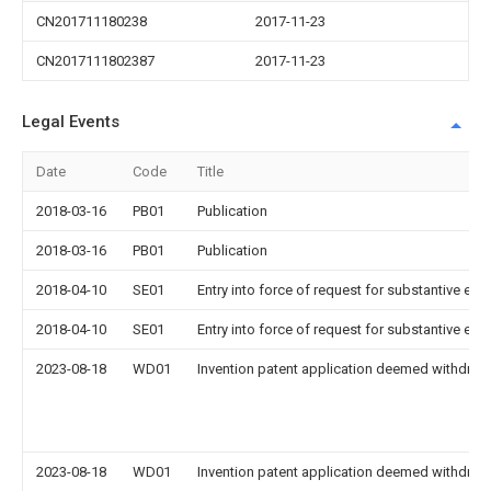
CN201711180238
2017-11-23
CN2017111802387
2017-11-23
Legal Events
Date
Code
Title
2018-03-16
PB01
Publication
2018-03-16
PB01
Publication
2018-04-10
SE01
Entry into force of request for substantive exa
2018-04-10
SE01
Entry into force of request for substantive exa
2023-08-18
WD01
Invention patent application deemed withdrawn
2023-08-18
WD01
Invention patent application deemed withdrawn