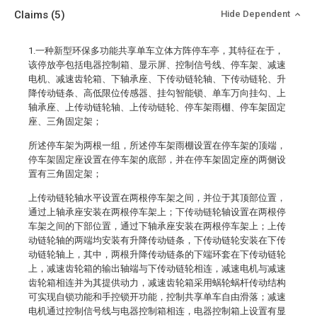
Claims
(5)
Hide Dependent
1.一种新型环保多功能共享单车立体方阵停车亭，其特征在于，
该停放亭包括电器控制箱、显示屏、控制信号线、停车架、减速
电机、减速齿轮箱、下轴承座、下传动链轮轴、下传动链轮、升
降传动链条、高低限位传感器、挂勾智能锁、单车万向挂勾、上
轴承座、上传动链轮轴、上传动链轮、停车架雨棚、停车架固定
座、三角固定架；
所述停车架为两根一组，所述停车架雨棚设置在停车架的顶端，
停车架固定座设置在停车架的底部，并在停车架固定座的两侧设
置有三角固定架；
上传动链轮轴水平设置在两根停车架之间，并位于其顶部位置，
通过上轴承座安装在两根停车架上；下传动链轮轴设置在两根停
车架之间的下部位置，通过下轴承座安装在两根停车架上；上传
动链轮轴的两端均安装有升降传动链条，下传动链轮安装在下传
动链轮轴上，其中，两根升降传动链条的下端环套在下传动链轮
上，减速齿轮箱的输出轴端与下传动链轮相连，减速电机与减速
齿轮箱相连并为其提供动力，减速齿轮箱采用蜗轮蜗杆传动结构
可实现自锁功能和手控锁开功能，控制共享单车自由滑落；减速
电机通过控制信号线与电器控制箱相连，电器控制箱上设置有显