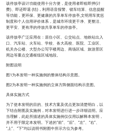
该停放亭设计功能使用十分方便，是使用者即租即押(计
费)、即还即退 (结)，利用语音报警、锁车结算、信息提醒
等功能，更环保、更健康的共享单车停放亭,文明用车奖惩
制度和个人信用评价体系，是城市环境更干净、更整洁、
更平安、更有序的停放共享单车的停放亭。
该停放亭广泛应用在：居住小区、公交站点、地铁站出入
口、汽车站、火车站、学校、各大高校、医院、工业区、
机关办公楼、大型办公写字楼周边、商场区域、旅游景区
周边等重点交通枢纽区域地段。
附图说明
图1为本发明一种实施例的整体结构示意图。
图2为本发明一种实施例的立体方阵侧面结构示意图。
具体实施方式
为了使本发明的目的、技术方案及优点更加清楚明白，以
下结合附图及实施例，对本发明进行进一步详细说明。应
当理解，此处所描述的具体实施例仅仅用以解释本发明，
并不用于限定本发明。下述的“前”、“后”、“左”、“右”、
“上”、“下”均以说明书附图中所示方位为参考。