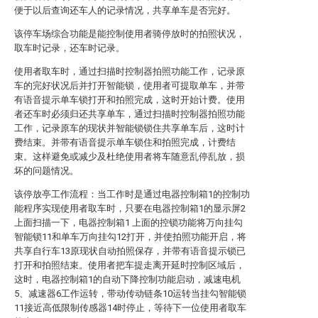
便于以后查询还车人的记录情况，共享单车是否完好。
该停车场综合功能是能控制使用者骑停放时的拍照状况，
取车时记录，还车时记录。
使用者取车时，通过扫描时控制器拍照功能工作，记录原
车的完好状况后并打开智能锁，使用者可提取单车，并带
有语音提示单车锁打开和拍照完成，这时开始计费。使用
者还车时必须归还共享单车，通过扫描时控制器拍照功能
工作，记录原车的现状并智能锁锁住共享单车后，这时计
费结束。并带有语音提示单车锁住和拍照完成，计费结
束。这样避免或减少及杜绝使用者将车随意乱停乱放，损
坏的问题情况。
该停放亭工作流程：当工作时是通过电器控制箱1的控制功
能程序实现使用者取车时，只要在电器控制箱1的显示屏2
上面扫描一下，电器控制箱1 上面的控锁功能将万向挂勾
智能锁11和单车万向挂勾12打开，并使拍照功能开启，将
共享自行车13原现状自动拍照保存，并带有语音提示锁已
打开和拍照结束。使用者把车提走离开延时控制区域后，
这时，电器控制箱1的自动下降控制功能启动，减速电机
5、减速器6工作运转，带动传动链条10运转当挂勾智能锁
11接近高低限制传感器14时停止，等待下一位使用者取车