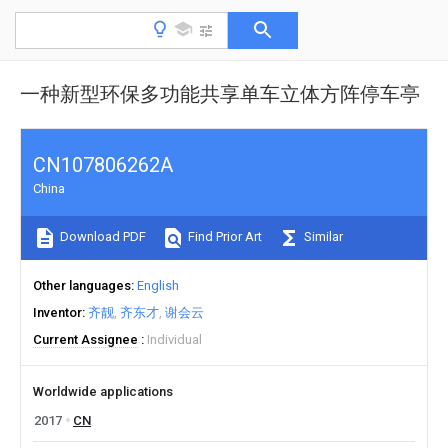
一种新型环保多功能共享单车立体方阵停车亭
CN107806262A
China
Download PDF
Find Prior Art
Similar
Other languages
English
Inventor
齐靓
齐东才
谢会云
Current Assignee
Individual
Worldwide applications
2017
CN