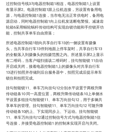
过控制信号线3与电器控制箱1相连，电器控制箱1上设置
有显示屏2。电器控制箱1跟上位机连接，另设置有备用电
源，与电器控制箱1连接，当市电无法正常供电时，备用电
源启动，同时电器控制箱1向上位机发送断电警报。减速齿
轮箱6采用蜗轮蜗杆传动结构可实现自锁功能和手控锁开功
能，控制共享单车自由滑落；
所述电器控制箱1朝向共享自行车13的一侧设置有摄像
头，当共享自行车13停到地面上停车架时，共享自行车13
的全貌落入到摄像头的拍摄范围之内。所述显示屏2上显示
有二维码，当客户端扫描该二维码时，挂勾智能锁 11自动
开启或关闭，接着电器控制箱1上的摄像头对共享自行车
13进行拍照并存储到后台服务器中，拍照完成后提示单车
锁住和拍照完成。
挂勾智能锁11、单车万向挂勾12分别水平设置于两根升降
传动链条10 同一高度位置，两根升降传动链条10上单侧水
平设置多组挂勾智能锁11、单车万向挂勾12，用于多辆共
享单车的管理。挂勾智能锁11、单车万向挂勾12 可随升降
传动链条10的上、下实现同步上、下运动。挂勾智能锁
11、单车万向挂勾12通过控制信号方式与电器控制箱1信
号连接，并接受电器控制箱1 的控制来实现开启与关闭。