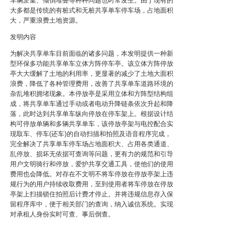
车辆淤集、倾倒堆叠等种种问题也时常发生。由于现有的
大多都是传统的有桩式和无桩共享单车停车场，占地面积
大，严重浪费土地资源。
发明内容
为解决共享单车目前面临的诸多问题，本发明提供一种新
型环保多功能共享单车立体方阵停车亭。该立体方阵停放
亭大大缓解了土地的利用率，更显著的减少了土地大面积
浪费，降低了各种管理费用，改善了共享单车道路环境的
杂乱堆积拥堵现象。本停放亭是采用立体和方阵型结构组
成，将共享单车通过手动或者电动升降链条依次升起和降
落，此时达到共享单车纵向停放在停车架上。根据设计结
构可停放单辆和多辆共享单车，该停放亭架与电控配合实
现取车、停车(还车)的自动扫描和拍照及语音程序完成，
完全解决了共享单车停车场占地面积大、占用各类通道、
乱停放、损坏无依据可查询等问题，更有力的规范和引导
用户文明骑行和停放，爱护共享交通工具，使他们的使用
费用也会降低。对存在不文明不将车停放在停放亭架上违
规行为的用户持续收取费用，至到使用者将车停放在停放
亭架上扫描锁住拍照后计费才停止。并将违规信息存入保
留程序库中，便于相关部门的查询，纳入诚信系统。实现
对承租人身份实时可查、事后倒查。