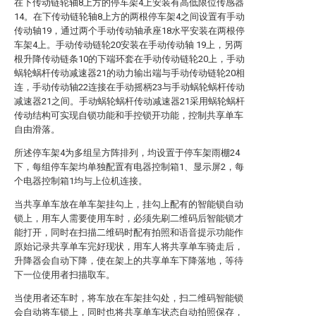
在下传动链轮轴8上方的停车架4上安装有高低限位传感器
14。在下传动链轮轴8上方的两根停车架4之间设置有手动
传动轴19，通过两个手动传动轴承座18水平安装在两根停
车架4上。手动传动链轮20安装在手动传动轴 19上，另两
根升降传动链条10的下端环套在手动传动链轮20上，手动
蜗轮蜗杆传动减速器21的动力输出端与手动传动链轮20相
连，手动传动轴22连接在手动摇柄23与手动蜗轮蜗杆传动
减速器21之间。手动蜗轮蜗杆传动减速器21采用蜗轮蜗杆
传动结构可实现自锁功能和手控锁开功能，控制共享单车
自由滑落。
所述停车架4为多组呈方阵排列，均设置于停车架雨棚24
下，每组停车架均单独配置有电器控制箱1、显示屏2，每
个电器控制箱1均与上位机连接。
当共享单车放在单车架挂勾上，挂勾上配有的智能锁自动
锁上，用车人需要使用车时，必须先刷二维码后智能锁才
能打开，同时在扫描二维码时配有拍照和语音提示功能作
原始记录共享单车完好现状，用车人将共享单车骑走后，
升降器会自动下降，使在架上的共享单车下降落地，等待
下一位使用者扫描取车。
当使用者还车时，将车放在车架挂勾处，扫二维码智能锁
会自动将车锁上，同时也将共享单车状态自动拍照保存，