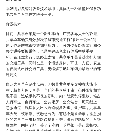
本发明涉及智能设备技术领域，具体为一种新型环保多功
能共享单车立体方阵停车亭。
背景技术
目前，共享单车是一个新生事物，广受各界人士的欢迎。
共享单车确实有效解决了城市交通出行“最后一公里”问
题，也缓解城市交通拥堵压力，十分方便短距离出行和公
共交通接驳换乘等，也是构建绿色出行体系中的重要一
环。在短途出行，嫌路上太堵，共享单车是首选出行方便
的交通工具，同时也是一个锻炼身体、环保、方便、安全
的便携式出行交通工具，更缓解了燃油车辆排放造成的环
境污染。
自从共享单车诞生以来，无数量共享单车穿梭在大街小
巷，极其方便，可是，当前的共享单车由于条件限制和管
理不善，造成极其不良的影响。如：随意乱停乱放、堆占
人行车道、自行车道、公共场所、公交站台、斑马线上、
急救通道、残疾盲人出入通道现象严重、僵尸车，共享单
车丢失、被喷漆、被恶意占为己有也不是新鲜事，蓄意损
坏的共享单车堆积在路边屡见不鲜，没有脚踏板的、车锁
故障的、闸掉了的、丢了车座的，明显都不是正常折损。