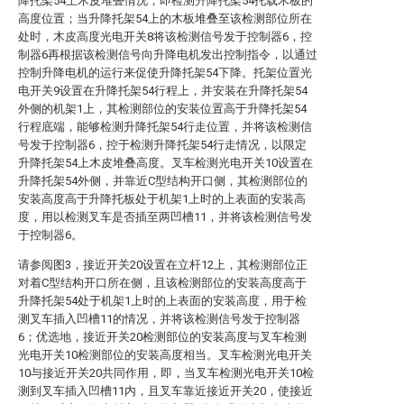
降托架54上木皮堆叠情况，即检测升降托架54托载木板的
高度位置；当升降托架54上的木板堆叠至该检测部位所在
处时，木皮高度光电开关8将该检测信号发于控制器6，控
制器6再根据该检测信号向升降电机发出控制指令，以通过
控制升降电机的运行来促使升降托架54下降。托架位置光
电开关9设置在升降托架54行程上，并安装在升降托架54
外侧的机架1上，其检测部位的安装位置高于升降托架54
行程底端，能够检测升降托架54行走位置，并将该检测信
号发于控制器6，控于检测升降托架54行走情况，以限定
升降托架54上木皮堆叠高度。叉车检测光电开关10设置在
升降托架54外侧，并靠近C型结构开口侧，其检测部位的
安装高度高于升降托板处于机架1上时的上表面的安装高
度，用以检测叉车是否插至两凹槽11，并将该检测信号发
于控制器6。
请参阅图3，接近开关20设置在立杆12上，其检测部位正
对着C型结构开口所在侧，且该检测部位的安装高度高于
升降托架54处于机架1上时的上表面的安装高度，用于检
测叉车插入凹槽11的情况，并将该检测信号发于控制器
6；优选地，接近开关20检测部位的安装高度与叉车检测
光电开关10检测部位的安装高度相当。叉车检测光电开关
10与接近开关20共同作用，即，当叉车检测光电开关10检
测到叉车插入凹槽11内，且叉车靠近接近开关20，使接近