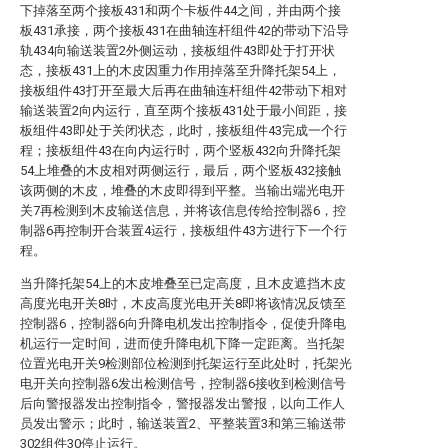
下掉落至两个接板431和两个卡板件44之间，并由两个接
板431承接，两个接板431在曲轴连杆组件42的带动下沿导
轨434向输送装置2外侧运动，接板组件43即处于打开状
态，接板431上的木皮因重力作用掉落至升降托架54上，
接板组件43打开至最大后再在曲轴连杆组件42带动下相对
输送装置2向内运行，直至两个接板431处于最小间距，接
板组件43即处于关闭状态，此时，接板组件43完成一个行
程；接板组件43在向内运行时，两个竖板432向升降托架
54上堆叠的木皮相对两侧运行，最后，两个竖板432接触
该两侧的木皮，堆叠的木皮即得到平整。当输出端光电开
关7再检测到木皮输送信息，并将该信息传给控制器6，控
制器6再控制开合装置4运行，接板组件43方进行下一个行
程。
当升降托架54上的木皮堆叠至已定高度，且木皮遮挡木皮
高度光电开关8时，木皮高度光电开关8即将该情况反馈至
控制器6，控制器6向升降电机发出控制指令，促使升降电
机运行一定时间，进而使升降电机下降一定距离。当托架
位置光电开关9检测部位检测到托架运行至此处时，托架光
电开关向控制器6发出检测信号，控制器6接收到检测信号
后向警报器发出控制指令，警报器发出警报，以向工作人
员发出警示；此时，输送装置2、平整装置3和第三输送带
302组件30停止运行。