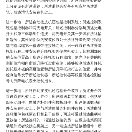
以使升降托架在钢丝绳的带动下升降；所述升降托架两侧
上分别设有所述滑轮；所述滑轮旁配备有相应的所述滑
轨，所述滑轨安装在机架上。
进一步地，所述自动接皮机还包括控制系统；所述控制系
统包括控制器和两光电开关；所述控制器分别与所述光电
开关和第三驱动组件连接；两光电开关其一安装在所述输
出端旁，其检测部位的安装位置处于所述升降托架行程顶
端与输出端第一输送带连接轴之间，另一设置在所述升降
托架行程上并安装在升降托架外侧的机架上，其检测部位
的安装位置高于所述升降托架行程底端；两光电开关的检
测部位均朝向所述升降托架所在侧，能够检测所述升降托
架托载木板的高度位置和所述升降托架行走的位置，并将
检测信号发于所述控制器；所述控制器再根据所述检测信
号向升降电机发出控制指令。
进一步地，所述自动接皮机还包括开合装置；所述开合装
置设置在机架上部，并位于所述输送装置的末端，包括第
四驱动组件、曲轴连杆组件和接板组件；所述第四驱动组
件安装在机架上，并与所述曲轴连杆组件连接；所述曲轴
连杆组件包括两连杆和若干曲柄，两连杆通过所述曲柄相
互铰接；所述连杆的一端通过铰接的另一曲柄连接第四驱
动组件或者铰接在机架上，另一端连接所述接板组件；所
述接板组件安装在机架上，并位于所述第二输出带组件的