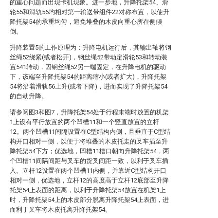
的重心问题而出现卡机现象。进一步地，升降托架54、滑
轮55和滑轨56均相对第一输送带组件22对称布置，以使升
降托架54的承重均匀，避免堆叠的木皮向重心所在侧倾
倒。
升降装置5的工作原理为：升降电机运行后，其输出轴将钢
丝绳52绕紧(或者松开)，钢丝绳52带动定滑轮53和转动装
置541转动，因钢丝绳52另一端固定，在升降电机的驱动
下，该端至升降托架54的距离缩小(或者扩大)，升降托架
54将沿着滑轨56上升(或者下降)，进而实现了升降托架54
的自动升降。
请参阅图3和图7，升降托架54处于行程末端时放置的机架
1上设有平行放置的两个凹槽11和一个竖直放置的立杆
12。两个凹槽11间隔设置在C型结构内侧，且垂直于C型结
构开口相对一侧，以便于将堆叠的木皮托走的叉车插至升
降托架54下方；优选地，凹槽11槽口朝向升降托架54，两
个凹槽11间隔间距与叉车的货叉间距一致，以利于叉车插
入。立杆12设置在两个凹槽11内侧，并靠近C型结构开口
相对一侧，优选地，立杆12的高度高于立杆12底部至升降
托架54上表面的距离，以利于升降托架54放置在机架1上
时，升降托架54上的木皮部分脱离升降托架54上表面，进
而利于叉车将木皮托离升降托架54。