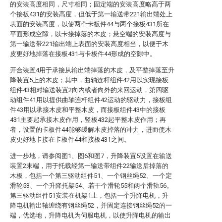
的安装高度相同，尺寸相同；固定端的安装高度略高于两
个接板431的安装高度，但低于第一输送带221输出端处上
表面的安装高度，以使两个卡板件44与两个接板431所在
平面形成空隙，以卡接掉落的木皮；悬空端的安装高度与
第一输送带221输出端上表面的安装高度相当，以便于木
皮更好地掉落在接板431与卡板件44形成的空隙中。
开合装置4用于承接从输出端掉落的木皮，及平整掉落至升
降装置5上的木皮；其中，曲轴连杆组件42用以实现接板
组件43相对输送装置2向内或者向外的来回运动，第四驱
动组件41用以提供曲轴连杆组件42运动的驱动力，接板组
件43用以承接木皮和平整木皮，而接板组件43中的接板
431主要起承接木皮作用，竖板432起平整木皮作用；再
者，设置的卡板件44能够缓解木皮掉落的冲力，进而使木
皮更好地卡接在卡板件44和接板431之间。
进一步地，请参阅图1、图6和图7，升降装置5设置在输送
装置2末端，用于托载经第一输送带组件22输送后掉落的
木板，包括一个第三驱动组件51、一个钢丝绳52、一个定
滑轮53、一个升降托架54、若干个滑轮55和两个滑轨56。
第三驱动组件51安装在机架1上，包括一个升降电机，升
降电机输出轴缠绕有钢丝绳52，并固定连接钢丝绳52的一
端，优选地，升降电机为伺服电机，以使升降电机的输出