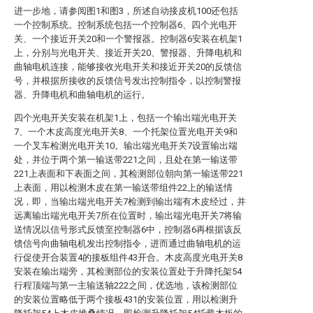
进一步地，请参阅图1和图3，所述自动接皮机100还包括
一个控制系统。控制系统包括一个控制器6、四个光电开
关、一个接近开关20和一个警报器。控制器6安装在机架1
上，分别与光电开关、接近开关20、警报器、升降电机和
曲轴电机连接，能够接收光电开关和接近开关20的反馈信
号，并根据所接收的反馈信号发出控制指令，以控制警报
器、升降电机和曲轴电机的运行。
四个光电开关安装在机架1上，包括一个输出端光电开关
7、一个木皮高度光电开关8、一个托架位置光电开关9和
一个叉车检测光电开关10。输出端光电开关7设置输出端
处，并位于两个第一输送带221之间，且处在第一输送带
221上表面和下表面之间，其检测部位朝向第一输送带221
上表面，用以检测木皮在第一输送带组件22上的输送情
况，即，当输出端光电开关7检测到输出端有木皮经过，并
远离输出端光电开关7所在位置时，输出端光电开关7将输
送情况以信号形式反馈至控制器6中，控制器6再根据该反
馈信号向曲轴电机发出控制指令，进而通过曲轴电机的运
行促使开合装置4的接板组件43开合。木皮高度光电开关8
安装在输出端旁，其检测部位的安装位置处于升降托架54
行程顶端与第一主输送轴222之间，优选地，该检测部位
的安装位置略低于两个接板431的安装位置，用以检测升