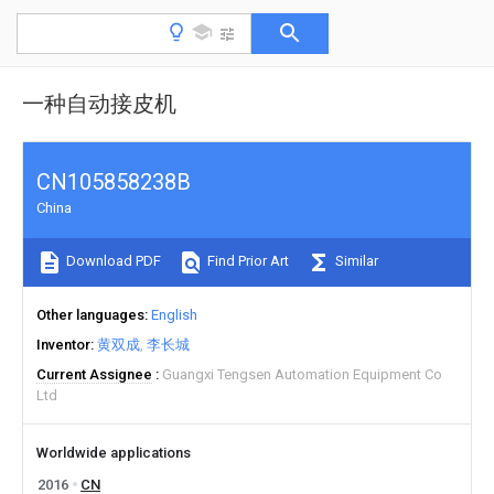
一种自动接皮机
CN105858238B
China
Download PDF
Find Prior Art
Similar
Other languages
English
Inventor
黄双成
李长城
Current Assignee
Guangxi Tengsen Automation Equipment Co
Ltd
Worldwide applications
2016
CN