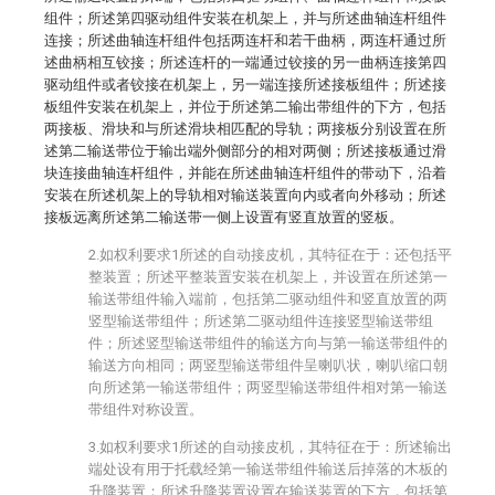
组件；所述第四驱动组件安装在机架上，并与所述曲轴连杆组件
连接；所述曲轴连杆组件包括两连杆和若干曲柄，两连杆通过所
述曲柄相互铰接；所述连杆的一端通过铰接的另一曲柄连接第四
驱动组件或者铰接在机架上，另一端连接所述接板组件；所述接
板组件安装在机架上，并位于所述第二输出带组件的下方，包括
两接板、滑块和与所述滑块相匹配的导轨；两接板分别设置在所
述第二输送带位于输出端外侧部分的相对两侧；所述接板通过滑
块连接曲轴连杆组件，并能在所述曲轴连杆组件的带动下，沿着
安装在所述机架上的导轨相对输送装置向内或者向外移动；所述
接板远离所述第二输送带一侧上设置有竖直放置的竖板。
2.如权利要求1所述的自动接皮机，其特征在于：还包括平
整装置；所述平整装置安装在机架上，并设置在所述第一
输送带组件输入端前，包括第二驱动组件和竖直放置的两
竖型输送带组件；所述第二驱动组件连接竖型输送带组
件；所述竖型输送带组件的输送方向与第一输送带组件的
输送方向相同；两竖型输送带组件呈喇叭状，喇叭缩口朝
向所述第一输送带组件；两竖型输送带组件相对第一输送
带组件对称设置。
3.如权利要求1所述的自动接皮机，其特征在于：所述输出
端处设有用于托载经第一输送带组件输送后掉落的木板的
升降装置；所述升降装置设置在输送装置的下方，包括第