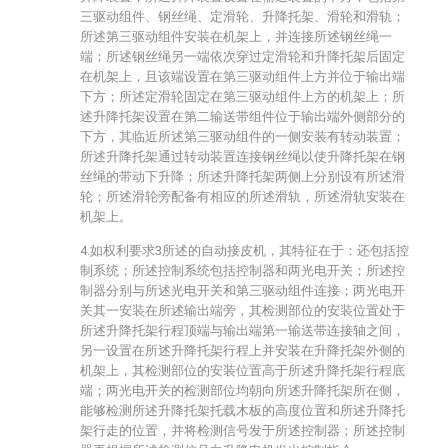
三驱动组件、钢丝绳、定滑轮、升降托架、滑轮和滑轨；
所述第三驱动组件安装在机架上，并连接所述钢丝绳一
端；所述钢丝绳另一端依次穿过定滑轮和升降托架后固定
在机架上，且该端设置在第三驱动组件上方并位于输出端
下方；所述定滑轮固定在第三驱动组件上方的机架上；所
述升降托架设置在第二输送带组件位于输出端外侧部分的
下方，其临近所述第三驱动组件的一侧安装有转动装置；
所述升降托架通过转动装置连接钢丝绳以使升降托架在钢
丝绳的带动下升降；所述升降托架两侧上分别设有所述滑
轮；所述滑轮旁配备有相应的所述滑轨，所述滑轨安装在
机架上。
4.如权利要求3所述的自动接皮机，其特征在于：还包括控
制系统；所述控制系统包括控制器和两光电开关；所述控
制器分别与所述光电开关和第三驱动组件连接；两光电开
关其一安装在所述输出端旁，其检测部位的安装位置处于
所述升降托架行程顶端与输出端第一输送带连接轴之间，
另一设置在所述升降托架行程上并安装在升降托架外侧的
机架上，其检测部位的安装位置高于所述升降托架行程底
端；两光电开关的检测部位均朝向所述升降托架所在侧，
能够检测所述升降托架托载木板的高度位置和所述升降托
架行走的位置，并将检测信号发于所述控制器；所述控制