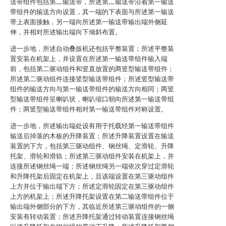
送带组件包括第二输送带，所述第二输送带沿着第一输送
带组件的输送方向设置，其一端的下表面与所述第一输送
带上表面接触，另一端向所述第一输送带输出端外侧延
伸，并相对所述输出端向下倾斜布置。
进一步地，所述自动叠扳机还包括平整装置；所述平整装
置安装在机架上，并设置在所述第一输送带组件输入端
前，包括第二驱动组件和竖直放置的两竖型输送带组件；
所述第二驱动组件连接竖型输送带组件；所述竖型输送带
组件的输送方向与第一输送带组件的输送方向相同；两竖
型输送带组件呈喇叭状，喇叭缩口朝向所述第一输送带组
件；两竖型输送带组件相对第一输送带组件对称设置。
进一步地，所述输出端处设有用于托载经第一输送带组件
输送后掉落的木板的升降装置；所述升降装置设置在输送
装置的下方，包括第三驱动组件、钢丝绳、定滑轮、升降
托架、滑轮和滑轨；所述第三驱动组件安装在机架上，并
连接所述钢丝绳一端；所述钢丝绳另一端依次穿过定滑轮
和升降托架后固定在机架上，且该端设置在第三驱动组件
上方并位于输出端下方；所述定滑轮固定在第三驱动组件
上方的机架上；所述升降托架设置在第二输送带组件位于
输出端外侧部分的下方，其临近所述第三驱动组件的一侧
安装有转动装置；所述升降托架通过转动装置连接钢丝绳