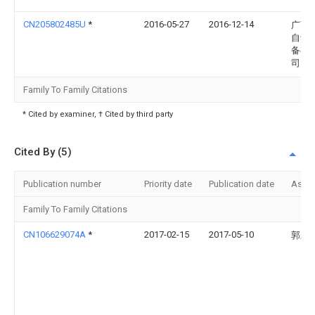
CN205802485U
*
2016-05-27
2016-12-14
广西
自动
备有
司
Family To Family Citations
* Cited by examiner, † Cited by third party
Cited By (5)
Publication number
Priority date
Publication date
Assi
Family To Family Citations
CN106629074A
*
2017-02-15
2017-05-10
郭永