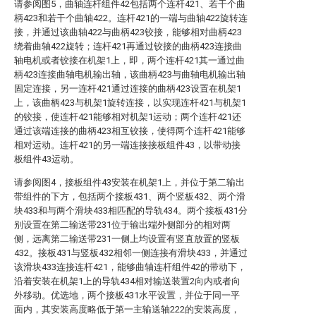
请参阅图5，曲轴连杆组件42包括两个连杆421、若干个曲
柄423和若干个曲轴422。连杆421的一端与曲轴422旋转连
接，并通过该曲轴422与曲柄423铰接，能够相对曲柄423
绕着曲轴422旋转；连杆421再通过铰接的曲柄423连接曲
轴电机或者铰接在机架1上，即，两个连杆421其一通过曲
柄423连接曲轴电机输出轴，该曲柄423与曲轴电机输出轴
固定连接，另一连杆421通过连接的曲柄423设置在机架1
上，该曲柄423与机架1旋转连接，以实现连杆421与机架1
的铰接，使连杆421能够相对机架1运动；两个连杆421还
通过该端连接的曲柄423相互铰接，使得两个连杆421能够
相对运动。连杆421的另一端连接接板组件43，以带动接
板组件43运动。
请参阅图4，接板组件43安装在机架1上，并位于第二输出
带组件的下方，包括两个接板431、两个竖板432、两个滑
块433和与两个滑块433相匹配的导轨434。两个接板431分
别设置在第二输送带231位于输出端外侧部分的相对两
侧，远离第二输送带231一侧上均设置有竖直放置的竖板
432。接板431与竖板432相邻一侧连接有滑块433，并通过
该滑块433连接连杆421，能够曲轴连杆组件42的带动下，
沿着安装在机架1上的导轨434相对输送装置2向内或者向
外移动。优选地，两个接板431水平设置，并位于同一平
面内，其安装高度略低于第一主输送轴222的安装高度，