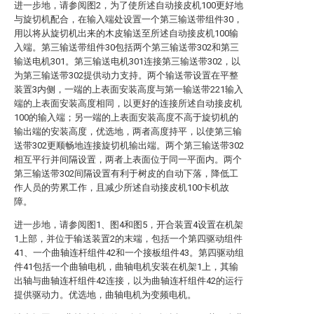
进一步地，请参阅图2，为了使所述自动接皮机100更好地
与旋切机配合，在输入端处设置一个第三输送带组件30，
用以将从旋切机出来的木皮输送至所述自动接皮机100输
入端。第三输送带组件30包括两个第三输送带302和第三
输送电机301。第三输送电机301连接第三输送带302，以
为第三输送带302提供动力支持。两个输送带设置在平整
装置3内侧，一端的上表面安装高度与第一输送带221输入
端的上表面安装高度相同，以更好的连接所述自动接皮机
100的输入端；另一端的上表面安装高度不高于旋切机的
输出端的安装高度，优选地，两者高度持平，以使第三输
送带302更顺畅地连接旋切机输出端。两个第三输送带302
相互平行并间隔设置，两者上表面位于同一平面内。两个
第三输送带302间隔设置有利于树皮的自动下落，降低工
作人员的劳累工作，且减少所述自动接皮机100卡机故
障。
进一步地，请参阅图1、图4和图5，开合装置4设置在机架
1上部，并位于输送装置2的末端，包括一个第四驱动组件
41、一个曲轴连杆组件42和一个接板组件43。第四驱动组
件41包括一个曲轴电机，曲轴电机安装在机架1上，其输
出轴与曲轴连杆组件42连接，以为曲轴连杆组件42的运行
提供驱动力。优选地，曲轴电机为变频电机。