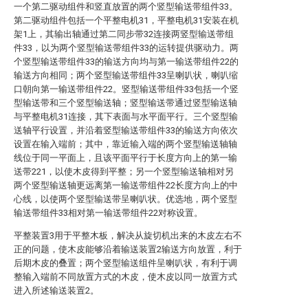
一个第二驱动组件和竖直放置的两个竖型输送带组件33。
第二驱动组件包括一个平整电机31，平整电机31安装在机
架1上，其输出轴通过第二同步带32连接两竖型输送带组
件33，以为两个竖型输送带组件33的运转提供驱动力。两
个竖型输送带组件33的输送方向均与第一输送带组件22的
输送方向相同；两个竖型输送带组件33呈喇叭状，喇叭缩
口朝向第一输送带组件22。竖型输送带组件33包括一个竖
型输送带和三个竖型输送轴；竖型输送带通过竖型输送轴
与平整电机31连接，其下表面与水平面平行。三个竖型输
送轴平行设置，并沿着竖型输送带组件33的输送方向依次
设置在输入端前；其中，靠近输入端的两个竖型输送轴轴
线位于同一平面上，且该平面平行于长度方向上的第一输
送带221，以使木皮得到平整；另一个竖型输送轴相对另
两个竖型输送轴更远离第一输送带组件22长度方向上的中
心线，以使两个竖型输送带呈喇叭状。优选地，两个竖型
输送带组件33相对第一输送带组件22对称设置。
平整装置3用于平整木板，解决从旋切机出来的木皮左右不
正的问题，使木皮能够沿着输送装置2输送方向放置，利于
后期木皮的叠置；两个竖型输送组件呈喇叭状，有利于调
整输入端前不同放置方式的木皮，使木皮以同一放置方式
进入所述输送装置2。