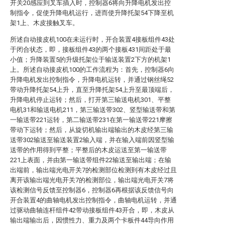
开关20感应到叉车插入时，控制器6将向升降电机发出控
制指令，促使升降电机运行，进而使升降托架54下降至机
架1上、木皮接触叉车。
所述自动接皮机100在未运行时，开合装置4接板组件43处
于闭合状态，即，接板组件43的两个接板431间距处于最
小值；升降装置5的升级托架位于输送装置2下方的机架1
上。所述自动接皮机100的工作流程为：首先，控制器6向
升降电机发出控制指令，升降电机运转，并通过钢丝绳52
带动升降托架54上升，直至升降托架54上升至最顶端后，
升降电机停止运转；然后，打开第三输送电机301、平整
电机31和输送电机211，第三输送带302、竖型输送带和第
一输送带221运转，第二输送带231在第一输送带221摩擦
带动下运转；然后，从旋切机输出端输出的木皮经第三输
送带302输送至输送装置2输入端，并在输入端前因竖型输
送带的作用得到平整；平整后的木皮运送至第一输送带
221上表面，并由第一输送带组件22输送至输出端；在输
出端前，输出端光电开关7的检测部位检测到有木皮经过且
离开该输出端光电开关7的检测部位，输出端光电开关7将
该检测信号反馈至控制器6，控制器6再根据该反馈信号向
开合装置4的曲轴电机发出控制指令，曲轴电机运转，并通
过驱动曲轴连杆组件42带动接板组件43开合，即，木皮从
输出端输出后，因惯性力、重力及两个卡板件44导向作用