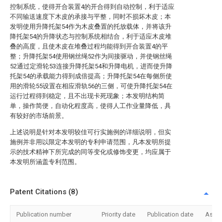
控制系统，使得开合装置4的开合得到自动控制，利于适应
不同输送速度下木皮的承接与平整，同时不损坏木皮；本
发明使用升降托架54作为木皮叠置的托放载体，并将该升
降托架54的升降状态与控制系统相结合，利于适应木皮堆
叠的高度，且使木皮在堆叠过程均能得到开合装置4的平
整；升降托架54使用钢丝绳52作为间接驱动，并使钢丝绳
52通过定滑轮53连接升降托架54和升降电机，进而使升降
托架54的承载能力得到成倍提高；升降托架54在每侧所使
用的滑轮55设置在相应滑轨56的三侧，可使升降托架54在
运行过程得到稳定，且不出现卡死现象；本发明结构简
单，操作简便，自动化程度高，使得人工作业量降低，具
有较好的市场前景。
上述说明是针对本发明较佳可行实施例的详细说明，但实
施例并非用以限定本发明的专利申请范围，凡本发明所提
示的技术精神下所完成的同等变化或修饰变更，均应属于
本发明所涵盖专利范围。
Patent Citations (8)
Publication number
Priority date
Publication date
Assi