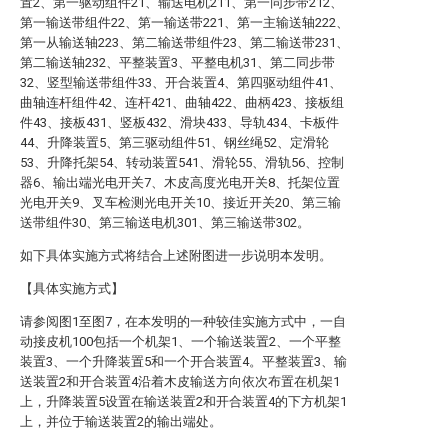
置2、第一驱动组件21、输送电机211、第一同步带212、
第一输送带组件22、第一输送带221、第一主输送轴222、
第一从输送轴223、第二输送带组件23、第二输送带231、
第二输送轴232、平整装置3、平整电机31、第二同步带
32、竖型输送带组件33、开合装置4、第四驱动组件41、
曲轴连杆组件42、连杆421、曲轴422、曲柄423、接板组
件43、接板431、竖板432、滑块433、导轨434、卡板件
44、升降装置5、第三驱动组件51、钢丝绳52、定滑轮
53、升降托架54、转动装置541、滑轮55、滑轨56、控制
器6、输出端光电开关7、木皮高度光电开关8、托架位置
光电开关9、叉车检测光电开关10、接近开关20、第三输
送带组件30、第三输送电机301、第三输送带302。
如下具体实施方式将结合上述附图进一步说明本发明。
【具体实施方式】
请参阅图1至图7，在本发明的一种较佳实施方式中，一自
动接皮机100包括一个机架1、一个输送装置2、一个平整
装置3、一个升降装置5和一个开合装置4。平整装置3、输
送装置2和开合装置4沿着木皮输送方向依次布置在机架1
上，升降装置5设置在输送装置2和开合装置4的下方机架1
上，并位于输送装置2的输出端处。