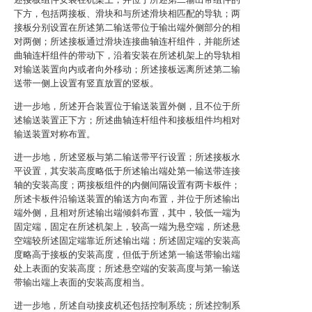
下方，包括两接板、滑块和与所述滑块相匹配的导轨；两
接板分别设置在所述第二输送带位于输出端外侧部分的相
对两侧；所述接板通过滑块连接曲轴连杆组件，并能所述
曲轴连杆组件的带动下，沿着安装在所述机架上的导轨相
对输送装置向内或者向外移动；所述接板远离所述第二输
送带一侧上设置有竖直放置的竖板。
进一步地，所述开合装置位于输送装置外侧，且不位于所
述输送装置正下方；所述曲轴连杆组件和接板组件均相对
输送装置对称布置。
进一步地，所述竖板与第二输送带平行设置；所述接板水
平设置，其安装高度略低于所述输出端处第一输送带连接
轴的安装高度；两接板组件的内侧间隔设置有两卡板件；
所述卡板件沿输送装置的输送方向布置，并位于所述输出
端外侧，且相对所述输出端倾斜布置，其中，较低一端为
固定端，固定在所述机架上，较高一端为悬空端，所述悬
空端较所述固定端靠近所述输出端；所述固定端的安装高
度略高于接板的安装高度，但低于所述第一输送带输出端
处上表面的安装高度；所述悬空端的安装高度与第一输送
带输出端上表面的安装高度相当。
进一步地，所述自动接皮机还包括控制系统；所述控制系