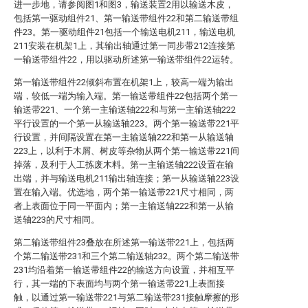
进一步地，请参阅图1和图3，输送装置2用以输送木皮，
包括第一驱动组件21、第一输送带组件22和第二输送带组
件23。第一驱动组件21包括一个输送电机211，输送电机
211安装在机架1上，其输出轴通过第一同步带212连接第
一输送带组件22，用以驱动所述第一输送带组件22运转。
第一输送带组件22倾斜布置在机架1上，较高一端为输出
端，较低一端为输入端。第一输送带组件22包括两个第一
输送带221、一个第一主输送轴222和与第一主输送轴222
平行设置的一个第一从输送轴223。两个第一输送带221平
行设置，并间隔设置在第一主输送轴222和第一从输送轴
223上，以利于木屑、树皮等杂物从两个第一输送带221间
掉落，及利于人工拣废木料。第一主输送轴222设置在输
出端，并与输送电机211输出轴连接；第一从输送轴223设
置在输入端。优选地，两个第一输送带221尺寸相同，两
者上表面位于同一平面内；第一主输送轴222和第一从输
送轴223的尺寸相同。
第二输送带组件23叠放在所述第一输送带221上，包括两
个第二输送带231和三个第二输送轴232。两个第二输送带
231均沿着第一输送带组件22的输送方向设置，并相互平
行，其一端的下表面均与两个第一输送带221上表面接
触，以通过第一输送带221与第二输送带231接触摩擦的形