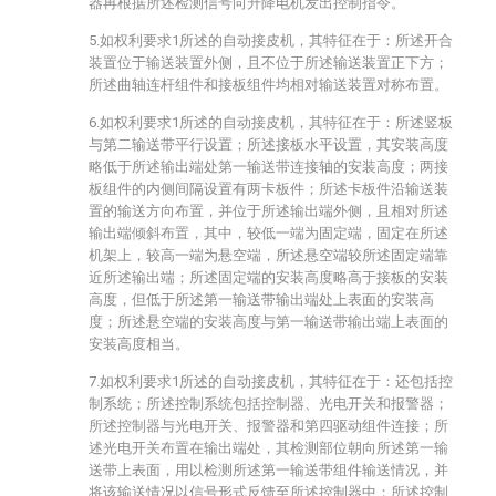
器再根据所述检测信号向升降电机发出控制指令。
5.如权利要求1所述的自动接皮机，其特征在于：所述开合
装置位于输送装置外侧，且不位于所述输送装置正下方；
所述曲轴连杆组件和接板组件均相对输送装置对称布置。
6.如权利要求1所述的自动接皮机，其特征在于：所述竖板
与第二输送带平行设置；所述接板水平设置，其安装高度
略低于所述输出端处第一输送带连接轴的安装高度；两接
板组件的内侧间隔设置有两卡板件；所述卡板件沿输送装
置的输送方向布置，并位于所述输出端外侧，且相对所述
输出端倾斜布置，其中，较低一端为固定端，固定在所述
机架上，较高一端为悬空端，所述悬空端较所述固定端靠
近所述输出端；所述固定端的安装高度略高于接板的安装
高度，但低于所述第一输送带输出端处上表面的安装高
度；所述悬空端的安装高度与第一输送带输出端上表面的
安装高度相当。
7.如权利要求1所述的自动接皮机，其特征在于：还包括控
制系统；所述控制系统包括控制器、光电开关和报警器；
所述控制器与光电开关、报警器和第四驱动组件连接；所
述光电开关布置在输出端处，其检测部位朝向所述第一输
送带上表面，用以检测所述第一输送带组件输送情况，并
将该输送情况以信号形式反馈至所述控制器中；所述控制