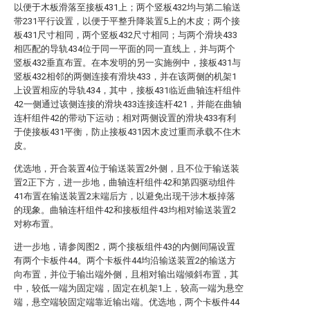
以便于木板滑落至接板431上；两个竖板432均与第二输送
带231平行设置，以便于平整升降装置5上的木皮；两个接
板431尺寸相同，两个竖板432尺寸相同；与两个滑块433
相匹配的导轨434位于同一平面的同一直线上，并与两个
竖板432垂直布置。在本发明的另一实施例中，接板431与
竖板432相邻的两侧连接有滑块433，并在该两侧的机架1
上设置相应的导轨434，其中，接板431临近曲轴连杆组件
42一侧通过该侧连接的滑块433连接连杆421，并能在曲轴
连杆组件42的带动下运动；相对两侧设置的滑块433有利
于使接板431平衡，防止接板431因木皮过重而承载不住木
皮。
优选地，开合装置4位于输送装置2外侧，且不位于输送装
置2正下方，进一步地，曲轴连杆组件42和第四驱动组件
41布置在输送装置2末端后方，以避免出现干涉木板掉落
的现象。曲轴连杆组件42和接板组件43均相对输送装置2
对称布置。
进一步地，请参阅图2，两个接板组件43的内侧间隔设置
有两个卡板件44。两个卡板件44均沿输送装置2的输送方
向布置，并位于输出端外侧，且相对输出端倾斜布置，其
中，较低一端为固定端，固定在机架1上，较高一端为悬空
端，悬空端较固定端靠近输出端。优选地，两个卡板件44