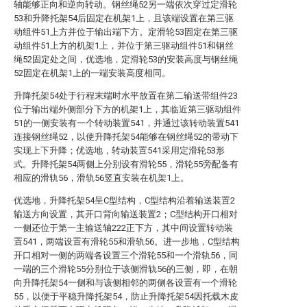
轴能够正向和逆向转动。钢丝绳52另一端依次穿过定滑轮
53和升降托架54后固定在机架1上，且该端设置在第三驱
动组件51上方并位于输出端下方。定滑轮53固定在第三驱
动组件51上方的机架1上，并位于第三驱动组件51和钢丝
绳52固定处之间，优选地，定滑轮53的安装高度与钢丝绳
52固定在机架1上的一端安装高度相同。
升降托架54处于行程末端时水平放置在第二输送带组件23
位于输出端外侧部分下方的机架1上，其临近第三驱动组件
51的一侧安装有一个转动装置541，并通过该转动装置541
连接钢丝绳52，以使升降托架54能够在钢丝绳52的带动下
实现上下升降；优选地，转动装置541采用定滑轮53形
式。升降托架54两侧上分别设有滑轮55，滑轮55旁配备有
相应的滑轨56，滑轨56竖直安装在机架1上。
优选地，升降托架54呈C型结构，C型结构沿着输送装置2
输送方向设置，其开口背向输送装置2；C型结构开口相对
一侧还位于第一主输送轴222正下方，其中间设置转动装
置541，两端设置有滑轮55和滑轨56。进一步地，C型结构
开口相对一侧的两端各设置三个滑轮55和一个滑轨56，同
一端的三个滑轮55分别位于该侧滑轨56的三侧，即，在朝
向升降托架54一侧和与该侧相邻的两侧各设置有一个滑轮
55，以便于平稳升降托架54，防止升降托架54因托载木皮