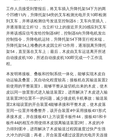
工作人员接受到警报后，将叉车插入升降托架54下方的两
个凹槽11内，升降托架54旁的叉车检测光电开关10即检测
到叉车，并将该检测信号发送至控制器6；叉车向里插入，
并逐渐靠近立杆12，当立杆12上的接近开关20感应到叉车
并将该感应信号发给控制器6时，控制器6向升降电机发出
控制指令，升降电机运转，升降托架54下降至行程末端，
升降托架54上堆叠的木皮因立杆12作用，逐渐脱离升降托
架54，直至落在叉车上；最后，木皮由叉车运送离开所述
自动接皮机100，所述自动接皮机100即完成一个工作流
程。
本发明将接板、叠板和控制系统一体化，能够实现木皮自
动运输及叠置，其自动化程度较高；接板机在其输送装置2
前使用的平整装置3，能够平整从旋切机出来的木皮，使木
皮以同一放置形式进入输送装置2，进而解决了木皮进入输
送装置2时位置不一的问题，减少接皮机卡机事故；输送装
置2末端设置的开合装置4能够承接和平整木皮，使木皮落
至同一位置并堆叠整齐，该开合装置4中采用接板431形式
承接木皮，并在接板431上方设置卡板件44，接板431和卡
板件44的相互作用使得木皮脱离输送装置2时，木皮的冲
力得到缓冲，进而解决了木皮输送过程因速度过快产生强
大冲力的问题；再者，开合装置4通过设置的光电开关连接