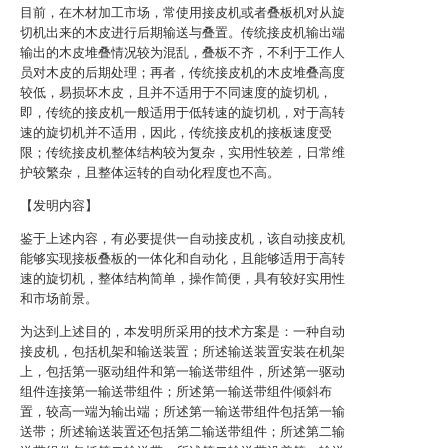
目前，在木材加工市场，常使用接皮机或者叠板机对从旋
切机出来的木皮进行后期输送与叠置。传统接皮机输出端
输出的木皮堆叠情况较为混乱，叠板不齐，不利于工作人
员对木皮的后期处理；再者，传统接皮机的木皮堆叠高度
较低，易损坏木皮，且并不适用于不同速度的旋切机，
即，传统的接皮机一般适用于低转速的旋切机，对于高转
速的旋切机并不适用，因此，传统接皮机的接板速度受
限；传统接皮机整体结构较为复杂，实用性较差，日常维
护较繁杂，且整体运转的自动化程度也不高。
【发明内容】
鉴于上述内容，有必要提供一自动接皮机，该自动接皮机
能够实现接板叠板的一体化和自动化，且能够适用于高转
速的旋切机，整体结构简单，操作简便，具有较好实用性
和市场前景。
为达到上述目的，本发明所采用的技术方案是：一种自动
接皮机，包括机架和输送装置；所述输送装置安装在机架
上，包括第一驱动组件和第一输送带组件，所述第一驱动
组件连接第一输送带组件；所述第一输送带组件倾斜布
置，较高一端为输出端；所述第一输送带组件包括第一输
送带；所述输送装置还包括第二输送带组件；所述第二输