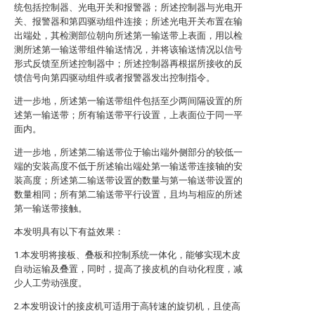
统包括控制器、光电开关和报警器；所述控制器与光电开
关、报警器和第四驱动组件连接；所述光电开关布置在输
出端处，其检测部位朝向所述第一输送带上表面，用以检
测所述第一输送带组件输送情况，并将该输送情况以信号
形式反馈至所述控制器中；所述控制器再根据所接收的反
馈信号向第四驱动组件或者报警器发出控制指令。
进一步地，所述第一输送带组件包括至少两间隔设置的所
述第一输送带；所有输送带平行设置，上表面位于同一平
面内。
进一步地，所述第二输送带位于输出端外侧部分的较低一
端的安装高度不低于所述输出端处第一输送带连接轴的安
装高度；所述第二输送带设置的数量与第一输送带设置的
数量相同；所有第二输送带平行设置，且均与相应的所述
第一输送带接触。
本发明具有以下有益效果：
1.本发明将接板、叠板和控制系统一体化，能够实现木皮
自动运输及叠置，同时，提高了接皮机的自动化程度，减
少人工劳动强度。
2.本发明设计的接皮机可适用于高转速的旋切机，且使高