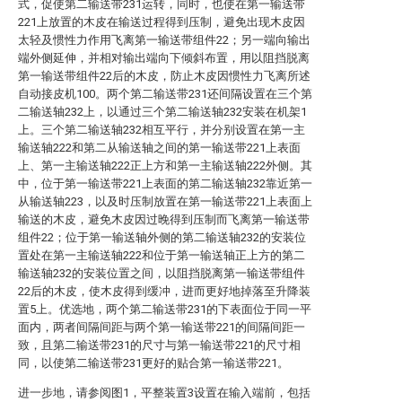
式，促使第二输送带231运转，同时，也使在第一输送带
221上放置的木皮在输送过程得到压制，避免出现木皮因
太轻及惯性力作用飞离第一输送带组件22；另一端向输出
端外侧延伸，并相对输出端向下倾斜布置，用以阻挡脱离
第一输送带组件22后的木皮，防止木皮因惯性力飞离所述
自动接皮机100。两个第二输送带231还间隔设置在三个第
二输送轴232上，以通过三个第二输送轴232安装在机架1
上。三个第二输送轴232相互平行，并分别设置在第一主
输送轴222和第二从输送轴之间的第一输送带221上表面
上、第一主输送轴222正上方和第一主输送轴222外侧。其
中，位于第一输送带221上表面的第二输送轴232靠近第一
从输送轴223，以及时压制放置在第一输送带221上表面上
输送的木皮，避免木皮因过晚得到压制而飞离第一输送带
组件22；位于第一输送轴外侧的第二输送轴232的安装位
置处在第一主输送轴222和位于第一输送轴正上方的第二
输送轴232的安装位置之间，以阻挡脱离第一输送带组件
22后的木皮，使木皮得到缓冲，进而更好地掉落至升降装
置5上。优选地，两个第二输送带231的下表面位于同一平
面内，两者间隔间距与两个第一输送带221的间隔间距一
致，且第二输送带231的尺寸与第一输送带221的尺寸相
同，以使第二输送带231更好的贴合第一输送带221。
进一步地，请参阅图1，平整装置3设置在输入端前，包括