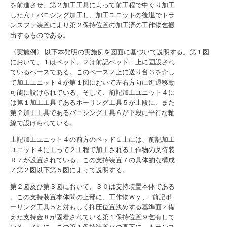
を前進させ、第２加工工具によって前工程で中ぐり加工
した穴ｔバニシング加工し、加工ユニットの後退でトラ
ンスファ装置により第２保持位置の加工済の工作物乞搬
出するものである。
〈実施例〉 以下本発明の実施例を図面に基づいて説明する。第１図
において、１はペッド、２は前記ペッドｌ上に固設され
ているペースである。このペース２上に送り台３を介し
て加工ユニット４が第１図において左右方向に進退移動
可能に設けられている。そして、前記加工ユニット４に
は第１加工工具であるポーリング工具５が上段に、また
第２加工工具であるバニシング工具６が下段に平行な軸
線で設げられている。
上記加工ユニット４の前方のペッド１上には、前記加工
ユニット４に工って２工程で加工される工作物の叉待装
Ｒ７が設置されている。この支持装置７の具体的な構成
Ｚ第２図以下第５図によって説明する。
第２図及び第３図において、３０は支持装置本体である
。この支持装置本体間の上部に、工作物Ｗｙ、−前記ポ
ーリング工具５と対もしく抑圧位置決めする基準面Ｚ備
えた支持金８が固着されている第１保持位置９乞有して