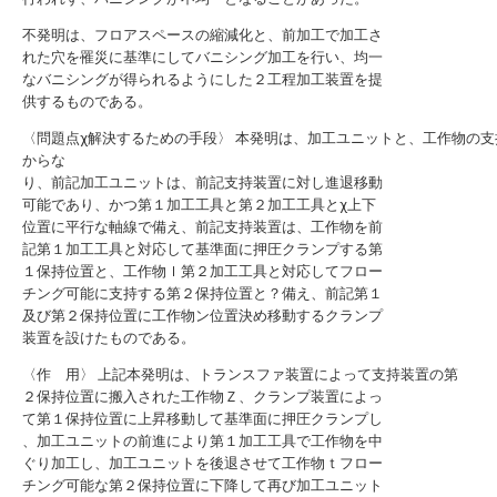
不発明は、フロアスペースの縮減化と、前加工で加工さ
れた穴を罹災に基準にしてバニシング加工を行い、均一
なバニシングが得られるようにした２工程加工装置を提
供するものである。
〈問題点χ解決するための手段〉 本発明は、加工ユニットと、工作物の支
からな
り、前記加工ユニットは、前記支持装置に対し進退移動
可能であり、かつ第１加工工具と第２加工工具とχ上下
位置に平行な軸線で備え、前記支持装置は、工作物を前
記第１加工工具と対応して基準面に押圧クランプする第
１保持位置と、工作物ｌ第２加工工具と対応してフロー
チング可能に支持する第２保持位置と？備え、前記第１
及び第２保持位置に工作物ン位置決め移動するクランプ
装置を設けたものである。
〈作 用〉 上記本発明は、トランスファ装置によって支持装置の第
２保持位置に搬入された工作物Ｚ、クランプ装置によっ
て第１保持位置に上昇移動して基準面に押圧クランプし
、加工ユニットの前進により第１加工工具で工作物を中
ぐり加工し、加工ユニットを後退させて工作物ｔフロー
チング可能な第２保持位置に下降して再び加工ユニット