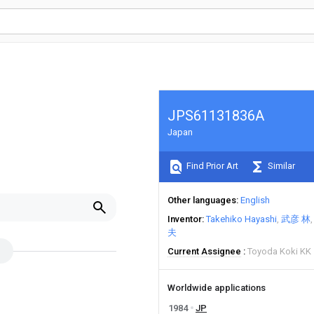
JPS61131836A
Japan
Find Prior Art
Similar
Other languages
English
Inventor
Takehiko Hayashi
武彦 林
夫
Current Assignee
Toyoda Koki KK
Worldwide applications
1984
JP