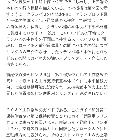
って位置決めする途中停止位置で仮゛じめし、上昇端で
本じめを行う機構を備えている。その機構は第２図で示
すように、クランパ３の本体お内に、クランプロッド属
と一体の筒体３４”ａ−昇降動のみ許容して嵌挿し、こ
の筒体翼内に位置し、クランパ器の本体あの下部乞外部
に貫通するロッド３１’設け、このロッドあの下端にク
ランパｎの本体あの下面に当接するストッパ３６ａ−固
設し、ロッドあと前記筒体具との間にバネ力の弱いスプ
リング３８ヲ介在させ、またクランパ器の本体おとロッ
ドあとの間にはバネ力の強いスプリング３７Ｙ介在した
構造である。
前記位置決めピン２６は、第１保持位置９の工作物Ｗの
穴Ｈｖｃ嵌挿する工う支持装置本体（９）に水平軸線方
向、に進退移動可能に設けられ、支持装置本体力上に設
置した位置決めピン進退用シリンダｎと連結されている
。
２０＆Ｘ工作物Ｗのガイドである。このガイド加は第１
保持位置９と第２保持位置１１とにガイド昇降用シリン
ダ１７に裏って位置される。前記ガイド昇降用シリンダ
１７ハ、支持装置本体力上に固設したブロック３９に鉛
直軸線方向に設けられ、そのピストンロッド１８の上端