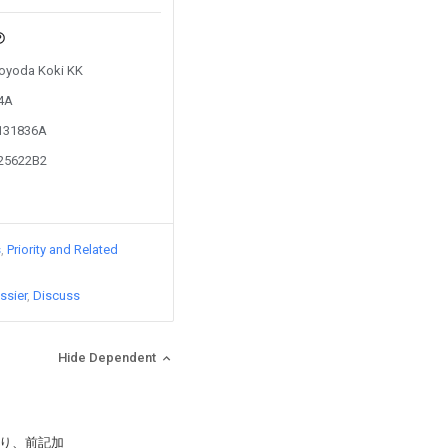
 Toyoda Koki KK
84A
1131836A
525622B2
s
Priority and Related
ssier
Discuss
Hide Dependent
り、前記加