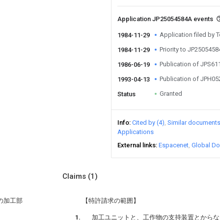
Application JP25054584A events
Application filed by
1984-11-29
Priority to JP250545
1984-11-29
Publication of JPS6
1986-06-19
Publication of JPH0
1993-04-13
Granted
Status
Info
Cited by (4)
Similar document
Applications
External links
Espacenet
Global Do
Claims
(1)
の加工部
【特許請求の範囲】
加工ユニットと、工作物の支持装置とからな