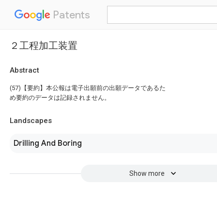
Patents
２工程加工装置
Abstract
(57)【要約】本公報は電子出願前の出願データであるた
め要約のデータは記録されません。
Landscapes
Drilling And Boring
Show more