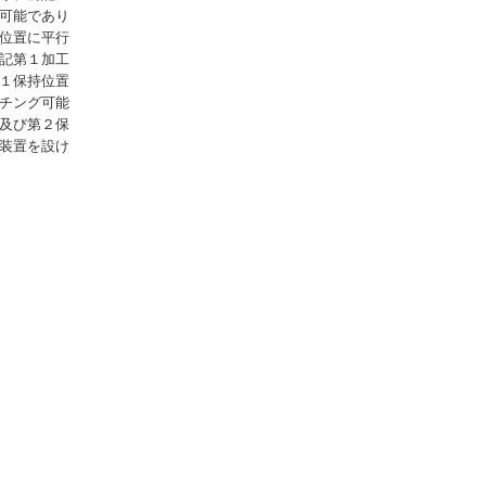
可能であり
位置に平行
記第１加工
１保持位置
チング可能
及び第２保
装置を設け