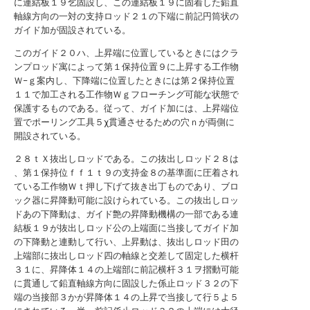
に連結板１９乞固設し、この連結板１９に固着した鉛直
軸線方向の一対の支持ロッド２１の下端に前記円筒状の
ガイド加が固設されている。
このガイド２０ハ、上昇端に位置しているときにはクラ
ンプロッド寓によって第１保持位置９に上昇する工作物
Ｗ−ｇ案内し、下降端に位置したときには第２保持位置
１１で加工される工作物Ｗｇフローチング可能な状態で
保護するものである。従って、ガイド加には、上昇端位
置でポーリング工具５χ貫通させるための穴ｎが両側に
開設されている。
２８ｔＸ抜出しロッドである。この抜出しロッド２８は
、第１保持位ｆｆ１ｔ９の支持金８の基準面に圧着され
ている工作物Ｗｔ押し下げて抜き出丁ものであり、ブロ
ック器に昇降動可能に設けられている。この抜出しロッ
ドあの下降動は、ガイド艶の昇降動機構の一部である連
結板１９が抜出しロッド公の上端面に当接してガイド加
の下降動と連動して行い、上昇動は、抜出しロッド田の
上端部に抜出しロッド四の軸線と交差して固定した横杆
３１に、昇降体１４の上端部に前記横杆３１ヲ摺動可能
に貫通して鉛直軸線方向に固設した係止ロッド３２の下
端の当接部３かが昇降体１４の上昇で当接して行５よ５