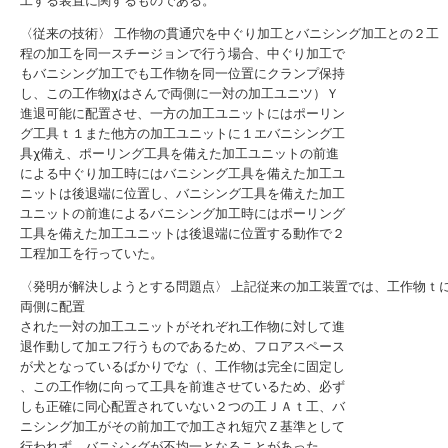
工する装置に関するものである。
〈従来の技術〉 工作物の貫通穴を中ぐり加工とバニシング加工との２工
程の加工を同一スチージョンで行う場合、中ぐり加工で
もバニシング加工でも工作物を同一位置にクランプ保持
し、この工作物χはさんで両側に一対の加工ユニツ）Ｙ
進退可能に配置させ、一方の加工ユニットにはポーリン
グ工具ｔ１また他方の加工ユニットに１エバニシング工
具χ備え、ポーリング工具を備えた加工ユニットの前進
による中ぐり加工時にはバニシング工具を備えた加工ユ
ニットは後退端に位置し、バニシング工具を備えた加工
ユニットの前進によるバニシング加工時にはポーリング
工具を備えた加工ユニットは後退端に位置する動作で２
工程加工を行っていた。
〈発明が解決しようとする問題点〉 上記従来の加工装置では、工作物ｔ
両側に配置
された一対の加工ユニットがそれぞれ工作物に対して進
退作動して加エフ行うものであるため、フロアスペース
が犬となっているばかりでな（、工作物は完全に固定し
、この工作物に向って工具を前進させているため、必ず
しも正確に同心配置されていない２つの工ＪＡｔ工、バ
ニシング加工がその前加工で加工され短穴Ｚ基準として
行われず、バニシングが不均一となることがあった。