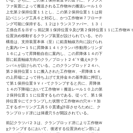
いる。さらに、この第１保持装置９の直下に、トランス
ファ装置によって搬送される工作物Ｗの搬送レール１０
上乞第２保持位置１１とし、この第２保持位置１１は前
記バニシング工具６と対応し、かつ工作物Ｗ７フローチ
ング可能に保持する。１２はトランスファバー、１３（
工係合爪を示すっ 前記第１保持位置９及び第２保持位置１１に工作物Ｗ
位置決め移動するクランプ装置が設けられている。その
構造は、支持装置本体（至）に鉛直軸線方向に設げられ
た案内バー１５に昇降体１４ｔクランパ作動用シリンダ
１６によって昇降動自在に案内し、この昇降体１４の下
部に鉛直軸線方向のクラ／プロット２４’Ｙ備えπクラ
ンパｎが設けられている。このクランプロッド２４ハ、
第２保持位置１１に搬入された工作物Ｗ、−昇降体１４
の上昇端によって待ち上げて支持金８の基準面に押圧し
て第１保持位置９Ｖｒ−てクランプすると共に、昇降体
１４の下降端において工作物Ｗｉ搬送レール１０上の第
２保持位置１１に位置するものである。従って、第１保
持位置９にてクランプした状態で工作物Ｗの穴Ｈ−Ｙ加
工するポーリング工具５０貫通χ許容させろために、ク
ランプロッド冴には挿通穴５が開設されている。
前記クラツパ２３は、クランプロッド冴により工作物Ｗ
χクランプするにおいて、後述する位置決めピン部によ