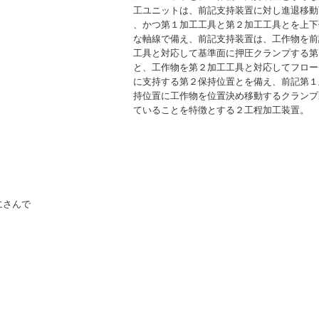
工ユニットは、前記支持装置に対し進退移動
、かつ第１加工工具と第２加工工具とを上下
な軸線で備え、前記支持装置は、工作物を前
工具と対応して基準面に押圧クランプする第
と、工作物を第２加工工具と対応してフロー
に支持する第２保持位置とを備え、前記第１
持位置に工作物を位置決め移動するクランプ
ていることを特徴とする２工程加工装置。
にさんで