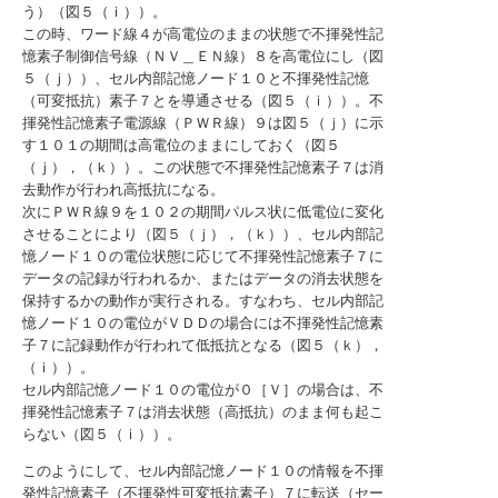
う）（図５（ｉ））。
この時、ワード線４が高電位のままの状態で不揮発性記
憶素子制御信号線（ＮＶ＿ＥＮ線）８を高電位にし（図
５（ｊ））、セル内部記憶ノード１０と不揮発性記憶
（可変抵抗）素子７とを導通させる（図５（ｉ））。不
揮発性記憶素子電源線（ＰＷＲ線）９は図５（ｊ）に示
す１０１の期間は高電位のままにしておく（図５
（ｊ），（ｋ））。この状態で不揮発性記憶素子７は消
去動作が行われ高抵抗になる。
次にＰＷＲ線９を１０２の期間パルス状に低電位に変化
させることにより（図５（ｊ），（ｋ））、セル内部記
憶ノード１０の電位状態に応じて不揮発性記憶素子７に
データの記録が行われるか、またはデータの消去状態を
保持するかの動作が実行される。すなわち、セル内部記
憶ノード１０の電位がＶＤＤの場合には不揮発性記憶素
子７に記録動作が行われて低抵抗となる（図５（ｋ），
（ｉ））。
セル内部記憶ノード１０の電位が０［Ｖ］の場合は、不
揮発性記憶素子７は消去状態（高抵抗）のまま何も起こ
らない（図５（ｉ））。
このようにして、セル内部記憶ノード１０の情報を不揮
発性記憶素子（不揮発性可変抵抗素子）７に転送（セー