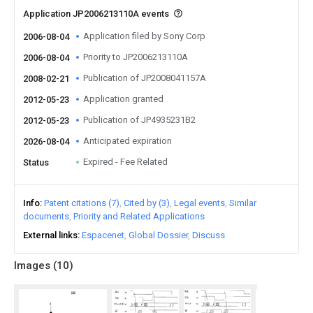
Application JP2006213110A events
Application filed by Sony Corp
2006-08-04
Priority to JP2006213110A
2006-08-04
Publication of JP2008041157A
2008-02-21
Application granted
2012-05-23
Publication of JP4935231B2
2012-05-23
Anticipated expiration
2026-08-04
Expired - Fee Related
Status
Info
Patent citations (7)
Cited by (3)
Legal events
Similar
documents
Priority and Related Applications
External links
Espacenet
Global Dossier
Discuss
Images (
10
)