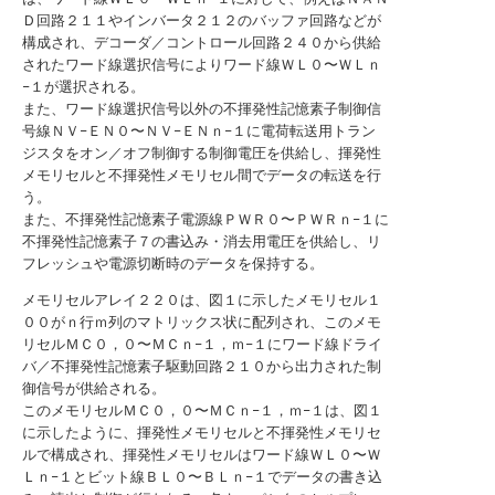
Ｄ回路２１１やインバータ２１２のバッファ回路などが
構成され、デコーダ／コントロール回路２４０から供給
されたワード線選択信号によりワード線ＷＬ０〜ＷＬｎ
−１が選択される。
また、ワード線選択信号以外の不揮発性記憶素子制御信
号線ＮＶ−ＥＮ０〜ＮＶ−ＥＮｎ−１に電荷転送用トラン
ジスタをオン／オフ制御する制御電圧を供給し、揮発性
メモリセルと不揮発性メモリセル間でデータの転送を行
う。
また、不揮発性記憶素子電源線ＰＷＲ０〜ＰＷＲｎ−１に
不揮発性記憶素子７の書込み・消去用電圧を供給し、リ
フレッシュや電源切断時のデータを保持する。
メモリセルアレイ２２０は、図１に示したメモリセル１
００がｎ行ｍ列のマトリックス状に配列され、このメモ
リセルＭＣ０，０〜ＭＣｎ−１，ｍ−１にワード線ドライ
バ／不揮発性記憶素子駆動回路２１０から出力された制
御信号が供給される。
このメモリセルＭＣ０，０〜ＭＣｎ−１，ｍ−１は、図１
に示したように、揮発性メモリセルと不揮発性メモリセ
ルで構成され、揮発性メモリセルはワード線ＷＬ０〜Ｗ
Ｌｎ−１とビット線ＢＬ０〜ＢＬｎ−１でデータの書き込