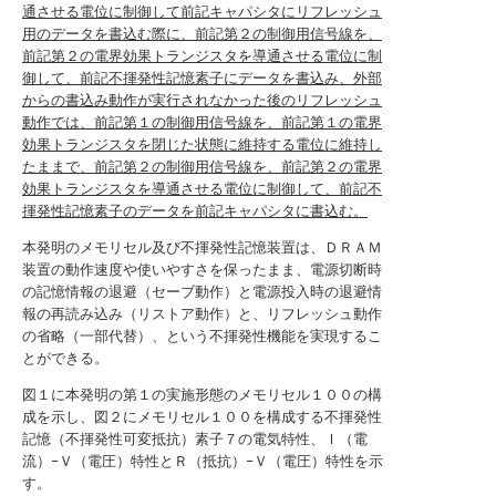
通させる電位に制御して前記キャパシタにリフレッシュ
用のデータを書込む際に、前記第２の制御用信号線を、
前記第２の電界効果トランジスタを導通させる電位に制
御して、前記不揮発性記憶素子にデータを書込み、外部
からの書込み動作が実行されなかった後のリフレッシュ
動作では、前記第１の制御用信号線を、前記第１の電界
効果トランジスタを閉じた状態に維持する電位に維持し
たままで、前記第２の制御用信号線を、前記第２の電界
効果トランジスタを導通させる電位に制御して、前記不
揮発性記憶素子のデータを前記キャパシタに書込む。
本発明のメモリセル及び不揮発性記憶装置は、ＤＲＡＭ
装置の動作速度や使いやすさを保ったまま、電源切断時
の記憶情報の退避（セーブ動作）と電源投入時の退避情
報の再読み込み（リストア動作）と、リフレッシュ動作
の省略（一部代替）、という不揮発性機能を実現するこ
とができる。
図１に本発明の第１の実施形態のメモリセル１００の構
成を示し、図２にメモリセル１００を構成する不揮発性
記憶（不揮発性可変抵抗）素子７の電気特性、Ｉ（電
流）−Ｖ（電圧）特性とＲ（抵抗）−Ｖ（電圧）特性を示
す。