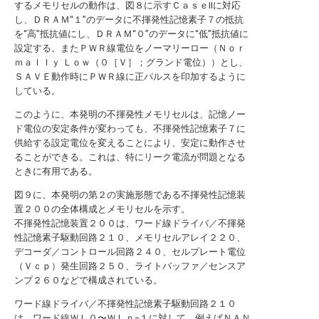
するメモリセルの動作は、図８に示すＣａｓｅIIに対応
し、ＤＲＡＭ“１”のデータに不揮発性記憶素子７の抵抗
を“高”抵抗値にし、ＤＲＡＭ“０”のデータに“低”抵抗値に
設定する。またＰＷＲ線電位をノーマリーロー（Ｎｏｒ
ｍａｌｌｙ Ｌｏｗ（０［Ｖ］；グランド電位））とし、
ＳＡＶＥ動作時にＰＷＲ線に正パルスを印加するように
している。
このように、本発明の不揮発性メモリセルは、記憶ノー
ド電位の安定条件が変わっても、不揮発性記憶素子７に
供給する設定電位を変えることにより、安定に動作させ
ることができる。これは、特にリーク電流が問題となる
ときに有用である。
図９に、本発明の第２の実施形態である不揮発性記憶装
置２００の全体構成とメモリセルを示す。
不揮発性記憶装置２００は、ワード線ドライバ／不揮発
性記憶素子駆動回路２１０、メモリセルアレイ２２０、
デコーダ／コントロール回路２４０、セルプレート電位
（Ｖｃｐ）発生回路２５０、ライトバッファ／センスア
ンプ２６０などで構成されている。
ワード線ドライバ／不揮発性記憶素子駆動回路２１０
は、ワード線ＷＬ０〜ＷＬｎ−１に対して、例えばＮＡＮ