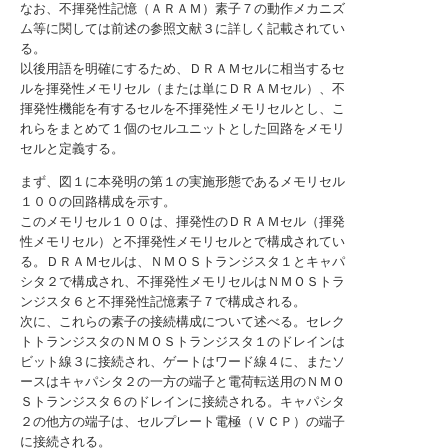
なお、不揮発性記憶（ＡＲＡＭ）素子７の動作メカニズ
ム等に関しては前述の参照文献３に詳しく記載されてい
る。
以後用語を明確にするため、ＤＲＡＭセルに相当するセ
ルを揮発性メモリセル（または単にＤＲＡＭセル）、不
揮発性機能を有するセルを不揮発性メモリセルとし、こ
れらをまとめて１個のセルユニットとした回路をメモリ
セルと定義する。
まず、図１に本発明の第１の実施形態であるメモリセル
１００の回路構成を示す。
このメモリセル１００は、揮発性のＤＲＡＭセル（揮発
性メモリセル）と不揮発性メモリセルとで構成されてい
る。ＤＲＡＭセルは、ＮＭＯＳトランジスタ１とキャパ
シタ２で構成され、不揮発性メモリセルはＮＭＯＳトラ
ンジスタ６と不揮発性記憶素子７で構成される。
次に、これらの素子の接続構成について述べる。セレク
トトランジスタのＮＭＯＳトランジスタ１のドレインは
ビット線３に接続され、ゲートはワード線４に、またソ
ースはキャパシタ２の一方の端子と電荷転送用のＮＭＯ
Ｓトランジスタ６のドレインに接続される。キャパシタ
２の他方の端子は、セルプレート電極（ＶＣＰ）の端子
に接続される。