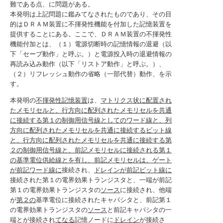
難である点、に問題がある。
本発明は上記問題に鑑みてなされたものであり、その目
的はＤＲＡＭ装置に不揮発性機能を付加した記憶装置を
提供することにある。ここで、ＤＲＡＭ装置の不揮発性
機能付加とは、（１）電源切断時の記憶情報の退避（以
下「セーブ動作」と呼ぶ。）と電源投入時の退避情報の
再読み込み動作（以下「リストア動作」と呼ぶ。）、
（２）リフレッシュ動作の省略（一部代替）動作、を示
す。
本発明の
不揮発性記憶装置
は、
マトリクス状に配置され
たメモリセルと、行方向に配列されたメモリセルを共通
に接続する第１の制御用信号線としてのワード線と、列
方向に配列されたメモリセルを共通に接続するビット線
と、行方向に配列されたメモリセルを共通に接続する第
２の制御用信号線と、前記メモリセルに接続される第１
の基準電位供給線とを有し、前記メモリセルは、ゲート
が前記ワード線に
接続され、
ドレインが前記ビット線に
接続された第１の電界効果トランジスタと、一端が前記
第１の電界効果トランジスタの
ソース
に接続され、他端
が
第２の
基準電位に接続されたキャパシタと、前記第１
の電界効果トランジスタの
ソース
と前記キャパシタの一
端とが接続され
てなる
記憶ノードに
ドレイン
が接続さ