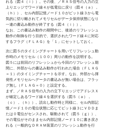
れる（図４（ｉ））。その後、／ＲＡＳ信号の入力の立
上りエッジでワード線４が低電位に戻り（図４（ａ），
（ｈ））、セル内部記憶ノード１０がビット線３から電
気的に切り離されてメモリセルがデータ保持状態になり
一連の書込み動作が終了する（図４（ｉ））。
なお、この書込み動作の期間中に、後述のリフレッシュ
動作の制御を行う目的で、選択されたワード線４に対応
するフラグ（ＦＬＡＧ）を「１」にセットしておく。
次に図５のタイミングチャートを用いてリフレッシュ動
作時のメモリセル（１００）周りの動作を説明する。
図５には前回のリフレッシュから今回のリフレッシュ期
間に、外部からの書込み動作が行われた場合（ＦＬＡＧ
＝１）のタイミングチャートを示す。なお、外部から揮
発性メモリセルへデータの書込みが無い場合は、フラッ
グ無し（ＦＬＡＧ＝０）と設定する。
まず、／ＲＡＳ信号の入力の立下りエッジでアドレスＸ
が確定しあるワード線４を選択する（図５（ａ），
（ｃ），（ｈ））。読出し動作時と同様に、セル内部記
憶ノード１０の電位状態に応じてビット線３にＶＤＤま
たは０電位がセンスされ、駆動されて（図５（ｇ））、
その電位がそのままセル内部記憶ノード１０に書き戻さ
れる（一般的なＤＲＡＭ装置のリフレッシュ動作を行