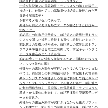
接続された第２の電界効果トランジスタと、
一端が前記第２の電界効果トランジスタの第４の端子に
接続され、他端が第１の基準電位供給線に接続された不
揮発性記憶素子と
を有するメモリセルであって、
外部から前記メモリセルにデータを書込むまたは読み出
す際には、
前記第２の制御用信号線を、前記第２の電界効果トラン
ジスタを閉じた状態に維持する電位に維持したままで、
前記第１の制御用信号線を、前記第１の電界効果トラン
ジスタを導通させる電位に制御して、前記キャパシタに
データを書込みまたは読み出し、
前記記憶ノードの情報を保持するために周期的に行うリ
フレッシュ動作に関して、
外部からの書込み動作が実行された後のリフレッシュ動
作では、前記第１の制御用信号線を、前記第１の電界効
果トランジスタを導通させる電位に制御して前記キャパ
シタにリフレッシュ用のデータを書込む際に、前記第２
の制御用信号線を、前記第２の電界効果トランジスタを
導通させる電位に制御して、前記不揮発性記憶素子にデ
ータを書込み、
外部からの書込み動作が実行されなかった後のリフレッ
シュ動作では、前記第１の制御用信号線を、前記第１の