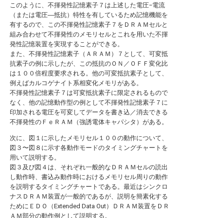
このように、不揮発性記憶素子７は上述した電圧−電流
（または電圧―抵抗）特性を有しているため記憶機能を
有するので、この不揮発性記憶素子７をＤＲＡＭセルと
組み合わせて不揮発性のメモリセルとこれを用いた不揮
発性記憶装置を実現することができる。
また、不揮発性記憶素子（ＡＲＡＭ）７として、可変抵
抗素子の例に示したが、この抵抗のＯＮ／ＯＦＦ変化比
は１００倍程度要求される。他の可変抵抗素子として、
例えばカルコゲナイト系相変化メモリがある。
不揮発性記憶素子７は可変抵抗素子に限定されるもので
なく、他の記憶動作型の例として不揮発性記憶素子７に
印加される電圧を可変してデータを書き込／消去できる
不揮発性のＦｅＲＡＭ（強誘電体キャパシタ）がある。
次に、図１に示したメモリセル１００の動作について、
図３〜図８に示す各動作モードのタイミングチャートを
用いて説明する。
図３及び図４は、それぞれ一般的なＤＲＡＭセルの読出
し動作時、書込み動作時におけるメモリセル周りの動作
を説明するタイミングチャートである。最近はシンクロ
ナスＤＲＡＭ装置が一般的であるが、説明を簡素化する
ためにＥＤＯ（Extended Data Out）ＤＲＡＭ装置をＤＲ
ＡＭ部分の動作例として説明する。