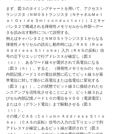
まず、図３のタイミングチャートを用いて、アクセスト
ランジスタ（ＮＭＯＳトランジスタ（ＮチャネルＭｅｔ
ａｌ Ｏｘｉｄｅ Ｓｍｉｃｏｎｄｕｃｔｏｒ））１とキャ
パシタ２で構成される揮発性メモリセルから外部へデー
タを読み出す動作について説明する。
例えばキャパシタ２とＮＭＯＳトランジスタ１からなる
揮発性メモリセルの読出し動作時には／ＲＡＳ（Ｒｏｗ
Ａｄｄｒｅｓｓ Ｓｔｒｏｂｅ）入力（ＲＡＳの反転）信
号の立下りエッジで行アドレスＸが確定し（図３
（ｃ））、あるワード線４が選択されて高電位になる
（図３（ｈ））。すると、（揮発性メモリセルの）セル
内部記憶ノード１０の電位状態に応じてビット線３が基
準電位に対して僅かに高電位または低電位に変化する
（図３（ｇ））。この状態でビット線３に接続されたセ
ンスアンプを活性化させることにより、ビット線３およ
びセル内部記憶ノード１０の電位をＶＤＤ（電源電圧）
または０（グランド電位）まで駆動させる（図３
（ｉ））。
その後／ＣＡＳ（Ｃｏｌｕｍｎ Ａｄｄｒｅｓｓ Ｓｔｒｏ
ｂｅ）（ＣＡＳの反転）信号の入力の立下りエッジで列
アドレスＹが確定しあるビット線が選択されて（図３