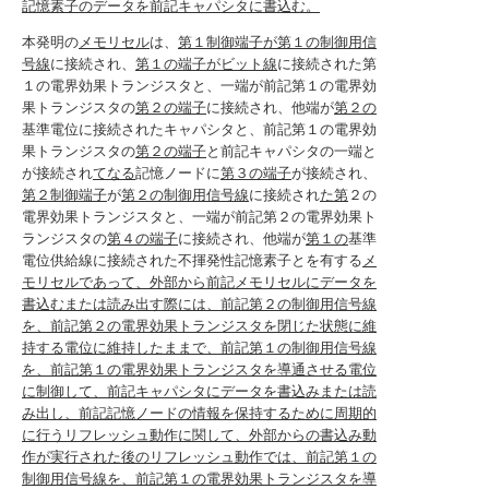
記憶素子のデータを前記キャパシタに書込む。
本発明の
メモリセル
は、
第１制御端子が第１の制御用信
号線
に接続され、
第１の端子がビット線
に接続された第
１の電界効果トランジスタと、一端が前記第１の電界効
果トランジスタの
第２の端子
に接続され、他端が
第２の
基準電位に接続されたキャパシタと、前記第１の電界効
果トランジスタの
第２の端子
と前記キャパシタの一端と
が接続され
てなる
記憶ノードに
第３の端子
が接続され、
第２制御端子
が
第２の制御用信号線
に接続され
た第
２の
電界効果トランジスタと、一端が前記第２の電界効果ト
ランジスタの
第４の端子
に接続され、他端が
第１の
基準
電位供給線に接続された不揮発性記憶素子とを有する
メ
モリセルであって、外部から前記メモリセルにデータを
書込むまたは読み出す際には、前記第２の制御用信号線
を、前記第２の電界効果トランジスタを閉じた状態に維
持する電位に維持したままで、前記第１の制御用信号線
を、前記第１の電界効果トランジスタを導通させる電位
に制御して、前記キャパシタにデータを書込みまたは読
み出し、前記記憶ノードの情報を保持するために周期的
に行うリフレッシュ動作に関して、外部からの書込み動
作が実行された後のリフレッシュ動作では、前記第１の
制御用信号線を、前記第１の電界効果トランジスタを導