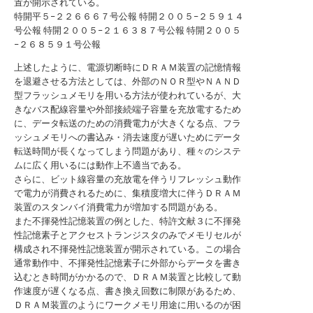
置が開示されている。
特開平５−２２６６６７号公報
特開２００５−２５９１４
号公報
特開２００５−２１６３８７号公報
特開２００５
−２６８５９１号公報
上述したように、電源切断時にＤＲＡＭ装置の記憶情報
を退避させる方法としては、外部のＮＯＲ型やＮＡＮＤ
型フラッシュメモリを用いる方法が使われているが、大
きなバス配線容量や外部接続端子容量を充放電するため
に、データ転送のための消費電力が大きくなる点、フラ
ッシュメモリへの書込み・消去速度が遅いためにデータ
転送時間が長くなってしまう問題があり、種々のシステ
ムに広く用いるには動作上不適当である。
さらに、ビット線容量の充放電を伴うリフレッシュ動作
で電力が消費されるために、集積度増大に伴うＤＲＡＭ
装置のスタンバイ消費電力が増加する問題がある。
また不揮発性記憶装置の例とした、特許文献３に不揮発
性記憶素子とアクセストランジスタのみでメモリセルが
構成され不揮発性記憶装置が開示されている。この場合
通常動作中、不揮発性記憶素子に外部からデータを書き
込むとき時間がかかるので、ＤＲＡＭ装置と比較して動
作速度が遅くなる点、書き換え回数に制限があるため、
ＤＲＡＭ装置のようにワークメモリ用途に用いるのが困