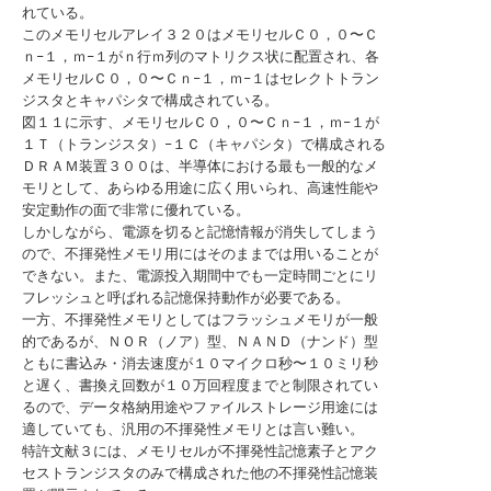
れている。
このメモリセルアレイ３２０はメモリセルＣ０，０〜Ｃ
ｎ−１，ｍ−１がｎ行ｍ列のマトリクス状に配置され、各
メモリセルＣ０，０〜Ｃｎ−１，ｍ−１はセレクトトラン
ジスタとキャパシタで構成されている。
図１１に示す、メモリセルＣ０，０〜Ｃｎ−１，ｍ−１が
１Ｔ（トランジスタ）−１Ｃ（キャパシタ）で構成される
ＤＲＡＭ装置３００は、半導体における最も一般的なメ
モリとして、あらゆる用途に広く用いられ、高速性能や
安定動作の面で非常に優れている。
しかしながら、電源を切ると記憶情報が消失してしまう
ので、不揮発性メモリ用にはそのままでは用いることが
できない。また、電源投入期間中でも一定時間ごとにリ
フレッシュと呼ばれる記憶保持動作が必要である。
一方、不揮発性メモリとしてはフラッシュメモリが一般
的であるが、ＮＯＲ（ノア）型、ＮＡＮＤ（ナンド）型
ともに書込み・消去速度が１０マイクロ秒〜１０ミリ秒
と遅く、書換え回数が１０万回程度までと制限されてい
るので、データ格納用途やファイルストレージ用途には
適していても、汎用の不揮発性メモリとは言い難い。
特許文献３には、メモリセルが不揮発性記憶素子とアク
セストランジスタのみで構成された他の不揮発性記憶装