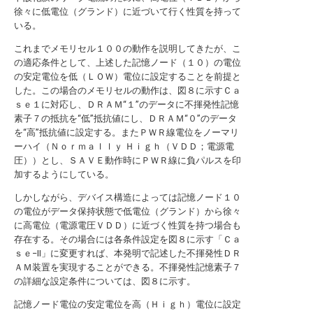
徐々に低電位（グランド）に近づいて行く性質を持って
いる。
これまでメモリセル１００の動作を説明してきたが、こ
の適応条件として、上述した記憶ノード（１０）の電位
の安定電位を低（ＬＯＷ）電位に設定することを前提と
した。この場合のメモリセルの動作は、図８に示すＣａ
ｓｅ１に対応し、ＤＲＡＭ“１”のデータに不揮発性記憶
素子７の抵抗を“低”抵抗値にし、ＤＲＡＭ“０”のデータ
を“高”抵抗値に設定する。またＰＷＲ線電位をノーマリ
ーハイ（Ｎｏｒｍａｌｌｙ Ｈｉｇｈ（ＶＤＤ；電源電
圧））とし、ＳＡＶＥ動作時にＰＷＲ線に負パルスを印
加するようにしている。
しかしながら、デバイス構造によっては記憶ノード１０
の電位がデータ保持状態で低電位（グランド）から徐々
に高電位（電源電圧ＶＤＤ）に近づく性質を持つ場合も
存在する。その場合には各条件設定を図８に示す「Ｃａ
ｓｅ−II」に変更すれば、本発明で記述した不揮発性ＤＲ
ＡＭ装置を実現することができる。不揮発性記憶素子７
の詳細な設定条件については、図８に示す。
記憶ノード電位の安定電位を高（Ｈｉｇｈ）電位に設定