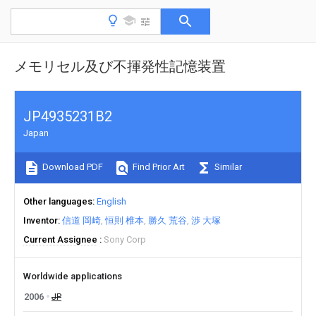
メモリセル及び不揮発性記憶装置
JP4935231B2
Japan
Download PDF
Find Prior Art
Similar
Other languages
English
Inventor
信道 岡崎
恒則 椎本
勝久 荒谷
渉 大塚
Current Assignee
Sony Corp
Worldwide applications
2006
JP