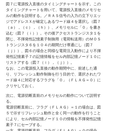
図７に電源投入直後のタイミングチャートを示す。この
タイミングチャートを用いて、電源投入直後のメモリセ
ルの動作を説明する。／ＲＡＳ信号の入力の立下りエッ
ジでアドレスＸが確定しあるワード線４を選択し（図７
（ａ），（ｃ），（ｈ））、メモリセルに「０」を書き
込む（図７（ｉ））。その後アクセストランジスタ１を
閉じ、不揮発性記憶素子制御用（電荷転送用）のＭＯＳ
トランジスタ６を１０４の期間だけ導通にし（図７
（ｊ））、図６の場合と同様な電荷注入動作により不揮
発性記憶素子７の記憶情報をセル内部記憶ノード１０に
リストアする（図７（ｉ），（ｊ））。
なお、この電源投入直後の動作期間中に、前述した通
り、リフレッシュ動作制御を行う目的で、選択されたワ
ード線４に対応するフラグを「０」（ＦＬＡＧ＝０）に
クリヤしておく。
次に、電源切断直前のメモリセルの動作について説明す
る。
電源切断直前に、フラグ（ＦＬＡＧ）＝１の場合は、図
５で示すリフレッシュ動作と全く同一の動作を行うこと
により、セル内部記憶ノード１０の情報を不揮発性記憶
素子７にセーブする。
一方、電源切断直前、フラグ（ＦＬＡＧ）＝０の場合