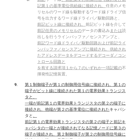
記第１の基準電位供給線に接続され、
任意のメモ
リセルのワード線を駆動するワード線ドライブ信
号を出力するワード線ドライバ／駆動回路と、
前記ビット線に接続され、
前記ビット線を介して
前記任意のメモリセルの
データの書込み
または
読
出しを行うラインバッファ／センスアンプと、
前記ワード線ドライバ／駆動回路および前記ライ
ンバッファ／センスアンプに接続され、供給され
たアドレスデータをデコードするデコーダ／コン
トロール回路と
を有する請求項１から７のいずれか一項記載の
不
揮発性記憶装置。
第１制御端子が第１の制御用信号線に接続され、第１の
端子がビット線に接続された第１の電界効果トランジス
タと、
一端が前記第１の電界効果トランジスタの第２の端子に
接続され、他端が第２の基準電位に接続された
キャパシ
タと
、
前記第１の電界効果トランジスタの第２の端子と前記キ
ャパシタの一端とが接続されてなる記憶ノードに第３の
端子が接続され、第２制御端子が第２の制御用信号線に