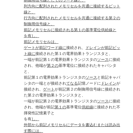
制御用信号線としてのワード線と、
列方向に配列されたメモリセルを共通に接続するビット
線と、
行方向に配列されたメモリセルを共通に接続する第２の
制御用信号線と、
前記メモリセルに接続される第１の基準電位供給線と
を有し、
前記メモリセルは、
ゲートが前記ワード線に
接続され、
ドレインが前記ビッ
ト線に
接続された第１の電界効果トランジスタと、
一端が前記第１の電界効果トランジスタの
ソース
に接続
され、他端が
第２の
基準電位に接続されたキャパシタ
と、
前記第１の電界効果トランジスタの
ソース
と前記キャパ
シタの一端とが接続され
てなる
記憶ノードに
ドレイン
が
接続され、
ゲート
が前記第２の制御用信号線に接続され
た第２の電界効果トランジスタと、
一端が前記第２の電界効果トランジスタの
ソース
に接続
され、他端が前記
第１の
基準電位
供給線
に接続された不
揮発性記憶素子と
を有
し、
外部から前記メモリセルにデータを書込むまたは読み出
す際には、