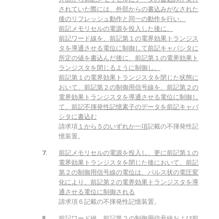
されていた際には、外部からの書込みがなされた
後のリフレッシュ動作と同一の動作を行い、
前記メモリセルの電源を投入した後に、
前記ワード線を、前記第１の電界効果トランジス
タを導通させる電位に制御して前記キャパシタに
所定の値を書込んだ後に、前記第１の電界効果ト
ランジスタを閉じるように制御し、
前記第１の電界効果トランジスタを閉じた状態に
おいて、前記第２の制御用信号線を、前記第２の
電界効果トランジスタを導通させる電位に制御し
て、前記不揮発性記憶素子のデータを前記キャパ
シタに書込む
請求項
１から５のいずれか一項
記載の不揮発性記
憶装置。
前記メモリセルの電源を投入し、更に前記第１の
電界効果トランジスタを閉じた後において、前記
第２の制御用信号線の電位は、パルス状の電圧変
化により、前記第２の電界効果トランジスタを導
通させる電位に制御される
請求項６記載の不揮発性記憶装置。
前記
ワード線
、前記第２の制御用信号線および前