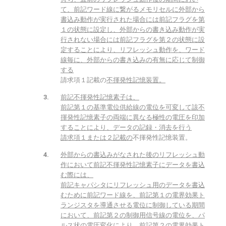
て、前記ワード線に繋がるメモリセルに外部から
書込み動作が実行された場合には前記フラグを第
１の状態に設定し、外部からの書き込み動作が実
行されない場合には前記フラグを第２の状態に設
定することにより、リフレッシュ動作を、ワード
線毎に、外部からの書き込みの有無に応じて制御
する
請求項１記載の
不揮発性記憶装置。
前記不揮発性記憶素子は、
前記第１の基準電位供給線の電位を可変して該不
揮発性記憶素子の両端に異なる極性の電圧を印加
することにより、データの記録・消去を行う
請求項１または２記載の
不揮発性記憶装置。
外部からの書込みがなされた後のリフレッシュ動
作において前記不揮発性記憶素子にデータを書込
む際には、
前記キャパシタにリフレッシュ用のデータを書込
むために前記ワード線を、前記第１の電界効果ト
ランジスタを導通させる電位に制御している期間
において、前記第２の制御用信号線の電位を、パ
ルス状の電圧変化により、前記第２の電界効果ト