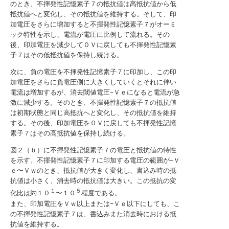
のとき、不揮発性記憶素子７の抵抗値は高抵抗値から低
抵抗値へと変化し、その抵抗値を維持する。そして、印
加電圧をさらに増加すると不揮発性記憶素子７がオーミ
ック特性を示し、電流が電圧に比例して流れる。その
後、印加電圧を減少して０Ｖに戻しても不揮発性記憶素
子７はその低抵抗値を保持し続ける。
次に、負の電圧を不揮発性記憶素子７に印加し、この印
加電圧をさらに負電圧側に大きくしていくとそれに伴い
電流は増加するが、消去閾値電圧−Ｖｅになると電流が急
激に減少する。そのとき、不揮発性記憶素子７の抵抗値
は初期状態と同じ高抵抗へと変化し、その抵抗値を維持
する。その後、印加電圧を０Ｖに戻しても不揮発性記憶
素子７はその高抵抗値を保持し続ける。
図２（ｂ）に不揮発性記憶素子７の電圧と抵抗値の特性
を示す。不揮発性記憶素子７に印加する電圧の範囲が−Ｖ
ｅ〜Ｖｗのとき、抵抗値が大きく変化し、書込み時の抵
抗値は小さく、消去時の抵抗値は大きい。この抵抗の変
１
５
化比は約１０
〜１０
程度である。
また、印加電圧をＶｗ以上または−Ｖｅ以下にしても、こ
の不揮発性記憶素子７は、書込みまた消去時における抵
抗値を維持する。