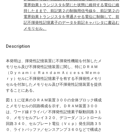
電界効果トランジスタを閉じた状態に維持する電位に維
持したままで、前記第２の制御用信号線を、前記第２の
電界効果トランジスタを導通させる電位に制御して、前
記不揮発性記憶素子のデータを前記キャパシタに書込む
メモリセル。
Description
本発明は、揮発性記憶装置に不揮発性機能を付加したメ
モリセル及び不揮発性記憶装置に関し、特にＤＲＡＭ
（Ｄｙｎａｍｉｃ Ｒａｎｄａｍ Ａｃｃｅｓｓ Ｍｅｍｏ
ｒｙ）セルに不揮発性記憶素子を有する不揮発性メモリ
セルを付加したメモリセル及び不揮発性記憶装置を提供
することにある。
図１１に従来のＤＲＡＭ装置３００の全体ブロック構成
とメモリセルの回路構成を示す。ＤＲＡＭ装置３００
は、ワード線ドライバ／不揮発性記憶素子駆動回路３１
０、メモリセルアレイ３２０、デコーダ／コントロール
回路３４０、セルプレート電位（Ｖｃｐ）発生回路３５
０、ライトバッファ／センスアンプ３６０などで構成さ