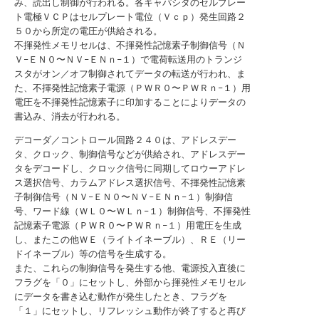
み、読出し制御が行われる。各キャパシタのセルプレー
ト電極ＶＣＰはセルプレート電位（Ｖｃｐ）発生回路２
５０から所定の電圧が供給される。
不揮発性メモリセルは、不揮発性記憶素子制御信号（Ｎ
Ｖ−ＥＮ０〜ＮＶ−ＥＮｎ−１）で電荷転送用のトランジ
スタがオン／オフ制御されてデータの転送が行われ、ま
た、不揮発性記憶素子電源（ＰＷＲ０〜ＰＷＲｎ−１）用
電圧を不揮発性記憶素子に印加することによりデータの
書込み、消去が行われる。
デコーダ／コントロール回路２４０は、アドレスデー
タ、クロック、制御信号などが供給され、アドレスデー
タをデコードし、クロック信号に同期してロウーアドレ
ス選択信号、カラムアドレス選択信号、不揮発性記憶素
子制御信号（ＮＶ−ＥＮ０〜ＮＶ−ＥＮｎ−１）制御信
号、ワード線（ＷＬ０〜ＷＬｎ−１）制御信号、不揮発性
記憶素子電源（ＰＷＲ０〜ＰＷＲｎ−１）用電圧を生成
し、またこの他ＷＥ（ライトイネーブル）、ＲＥ（リー
ドイネーブル）等の信号を生成する。
また、これらの制御信号を発生する他、電源投入直後に
フラグを「０」にセットし、外部から揮発性メモリセル
にデータを書き込む動作が発生したとき、フラグを
「１」にセットし、リフレッシュ動作が終了すると再び