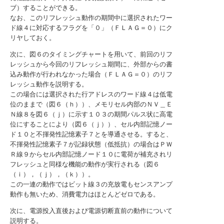
ブ）することができる。
なお、このリフレッシュ動作の期間中に選択されたワー
ド線４に対応するフラグを「０」（ＦＬＡＧ＝０）にク
リヤしておく。
次に、図６のタイミングチャートを用いて、前回のリフ
レッシュから今回のリフレッシュ期間に、外部からの書
込み動作が行われなかった場合（ＦＬＡＧ＝０）のリフ
レッシュ動作を説明する。
この場合には選択された行アドレスのワード線４は低電
位のままで（図６（ｈ））、メモリセル内部のＮＶ＿Ｅ
Ｎ線８を図６（ｊ）に示す１０３の期間パルス状に高電
位にすることにより（図６（ｊ））、セル内部記憶ノー
ド１０と不揮発性記憶素子７とを導通させる。すると、
不揮発性記憶素子７が記録状態（低抵抗）の場合はＰＷ
Ｒ線９からセル内部記憶ノード１０に電荷が補充されリ
フレッシュと同様な機能の動作が実行される（図６
（ｉ），（ｊ），（ｋ））。
この一連の動作ではビット線３の充放電もセンスアンプ
動作も無いため、消費電力はほとんどゼロである。
次に、電源投入直後および電源切断直前の動作について
説明する。