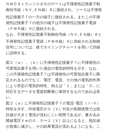
ＮＭＯＳトランジスタ６のゲートは不揮発性記憶素子制
御信号線（ＮＶ
ＥＮ線）８に接続され、ソースは不揮発
−
性記憶素子７の一方の端子に接続される。またこの不揮
発性記憶素子７の他方の端子は不揮発性記憶素子電源
（ＰＷＲ線）９に接続される。
なお、不揮発性記憶素子制御信号線（ＮＶ
ＥＮ線）８と
−
不揮発性記憶素子電源（ＰＷＲ線）９に供給される制御
信号については、後でタイミングチャートを用いて詳細
に説明する。
図２（ａ），（ｂ）に不揮発性記憶素子７に不揮発性の
可変抵抗素子を用いた場合の電気的特性を示す。なお、
この不揮発性記憶素子７は不揮発性の可変抵抗素子に限
定されるものでなく、電圧、電流、その他の電気的作用
により所定の電気的特性、例えば「１」または「０」に
対応するデータを電源切断後に保持するものであれば良
い。
図２（ａ）に不揮発性記憶素子７の電流−電圧（Ｉ−Ｖ）
特性を示す。印加電圧が０［Ｖ］付近の初期状態では抵
抗値が大きく電流が流れにくい状態であるが、書き込み
閾値電圧Ｖｗの０．５〜１［Ｖ］以上になると、抵抗値
が急激に減少し、その結果電流が流れるようになる。こ