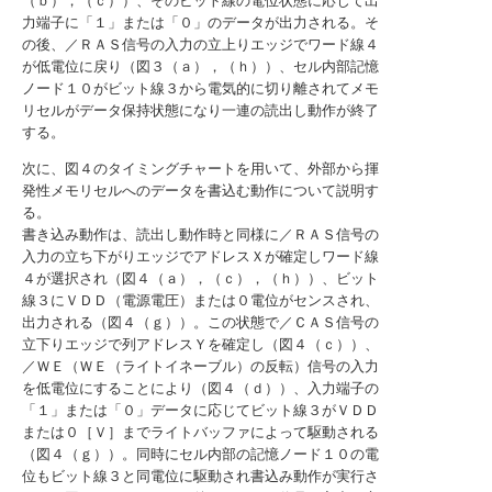
（ｂ），（ｃ））、そのビット線の電位状態に応じて出
力端子に「１」または「０」のデータが出力される。そ
の後、／ＲＡＳ信号の入力の立上りエッジでワード線４
が低電位に戻り（図３（ａ），（ｈ））、セル内部記憶
ノード１０がビット線３から電気的に切り離されてメモ
リセルがデータ保持状態になり一連の読出し動作が終了
する。
次に、図４のタイミングチャートを用いて、外部から揮
発性メモリセルへのデータを書込む動作について説明す
る。
書き込み動作は、読出し動作時と同様に／ＲＡＳ信号の
入力の立ち下がりエッジでアドレスＸが確定しワード線
４が選択され（図４（ａ），（ｃ），（ｈ））、ビット
線３にＶＤＤ（電源電圧）または０電位がセンスされ、
出力される（図４（ｇ））。この状態で／ＣＡＳ信号の
立下りエッジで列アドレスＹを確定し（図４（ｃ））、
／ＷＥ（ＷＥ（ライトイネーブル）の反転）信号の入力
を低電位にすることにより（図４（ｄ））、入力端子の
「１」または「０」データに応じてビット線３がＶＤＤ
または０［Ｖ］までライトバッファによって駆動される
（図４（ｇ））。同時にセル内部の記憶ノード１０の電
位もビット線３と同電位に駆動され書込み動作が実行さ