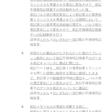
ランジスタを導通させる電位に変化させて、前記
不揮発性記憶素子の消去動作を行った後、
前記パルス状の電圧変化により前記第２の電界効
果トランジスタを導通させている期間において、
前記第２の基準電位供給線の電圧を、パルス状の
電圧変化により変化させて、前記不揮発性記憶素
子への記録動作を行う
請求項
１から
３
のいずれか一項
記載の不揮発性記
憶装置。
外部からの書込みがなされなかった後のリフレッ
シュ動作において前記
不揮発性記憶素子
のデータ
を前記キャパシタに書込む際には、
前記ワード線を
、
前記第１の電界効果トランジス
タを閉じ
た状態に維持する電位に維持したまま
で、
前記第２の
制御用
信号線
の電位
を
、
パルス状
の電圧変化により変化させて、
前記不揮発性記憶
素子
のデータを前記キャパシタに書込む
請求項
１から
４
のいずれか一項
記載の不揮発性記
憶装置。
前記メモリセルの電源を切断する前に、
外部から前記メモリセルにデータの書込みが実行