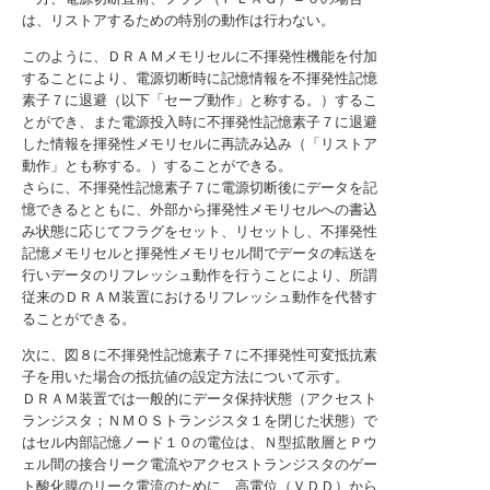
は、リストアするための特別の動作は行わない。
このように、ＤＲＡＭメモリセルに不揮発性機能を付加
することにより、電源切断時に記憶情報を不揮発性記憶
素子７に退避（以下「セーブ動作」と称する。）するこ
とができ、また電源投入時に不揮発性記憶素子７に退避
した情報を揮発性メモリセルに再読み込み（「リストア
動作」とも称する。）することができる。
さらに、不揮発性記憶素子７に電源切断後にデータを記
憶できるとともに、外部から揮発性メモリセルへの書込
み状態に応じてフラグをセット、リセットし、不揮発性
記憶メモリセルと揮発性メモリセル間でデータの転送を
行いデータのリフレッシュ動作を行うことにより、所謂
従来のＤＲＡＭ装置におけるリフレッシュ動作を代替す
ることができる。
次に、図８に不揮発性記憶素子７に不揮発性可変抵抗素
子を用いた場合の抵抗値の設定方法について示す。
ＤＲＡＭ装置では一般的にデータ保持状態（アクセスト
ランジスタ；ＮＭＯＳトランジスタ１を閉じた状態）で
はセル内部記憶ノード１０の電位は、Ｎ型拡散層とＰウ
ェル間の接合リーク電流やアクセストランジスタのゲー
ト酸化膜のリーク電流のために、高電位（ＶＤＤ）から