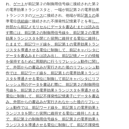
れ、
ゲート
が前記第２の制御用信号線に接続された第２
の電界効果トランジスタと、一端が前記第２の電界効果
トランジスタの
ソース
に接続され、他端が前記
第１の
基
準電位
供給線
に接続された不揮発性記憶素子とを有
し、
外部から前記メモリセルにデータを書込むまたは読み出
す際には、前記第２の制御用信号線を、前記第２の電界
効果トランジスタを閉じた状態に維持する電位に維持し
たままで、前記ワード線を、前記第１の電界効果トラン
ジスタを導通させる電位に制御して、前記キャパシタに
データを書込みまたは読み出し、前記記憶ノードの情報
を保持するために周期的に行うリフレッシュ動作に関し
て、外部からの書込みが実行された後のリフレッシュ動
作では、前記ワード線を、前記第１の電界効果トランジ
スタを導通させる電位に制御して前記キャパシタにリフ
レッシュ用のデータを書込む際に、前記第２の制御用信
号線を、前記第２の電界効果トランジスタを導通させる
電位に制御して、前記不揮発性記憶素子にデータを書込
み、外部からの書込みが実行されなかった後のリフレッ
シュ動作では、前記ワード線を、前記第１の電界効果ト
ランジスタを閉じた状態に維持する電位に維持したまま
で、前記第２の制御用信号線を、前記第２の電界効果ト
ランジスタを導通させる電位に制御して、前記不揮発性