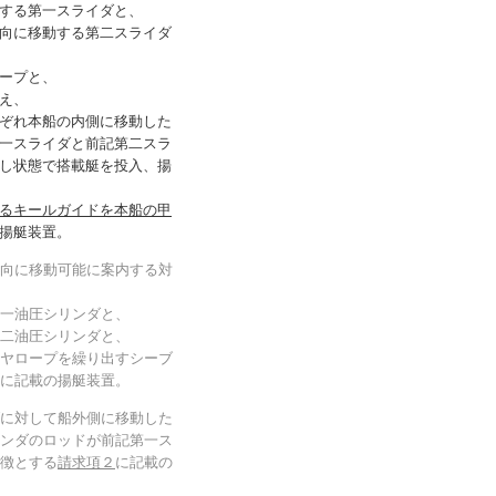
する第一スライダと、
向に移動する第二スライダ
ープと、
え、
ぞれ本船の内側に移動した
一スライダと前記第二スラ
し状態で搭載艇を投入、揚
るキールガイドを本船の甲
揚艇装置。
向に移動可能に案内する対
一油圧シリンダと、
二油圧シリンダと、
ヤロープを繰り出すシーブ
に記載の揚艇装置。
に対して船外側に移動した
ンダのロッドが前記第一ス
徴とする
請求項２
に記載の