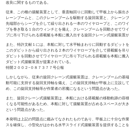
改良に関するものである。
従来、この種の揚艇装置として、垂直軸回りに回動して甲板上から振出
レーンブームと、このクレーンブームを駆動する旋回装置と、クレーン
先端部からシーブを介して繰り出される一本のワイヤロープと、このワ
プを巻き取る１台のウィンチとを備え、クレーンブームを回動させてワ
プに吊り下げられる搭載艇を本船に搬入出する旋回クレーン式揚艇装置
また、特許文献１には、本船に対して水平軸まわりに回動するダビット
このダビットから繰り出される２本のワイヤロープを介して搭載艇を吊
ダビットを回動させてワイヤロープに吊り下げられる搭載艇を本船に搬
ダビット式揚艇装置が提案されている。
特開２００２−０８７３７７号公報
しかしながら、従来の旋回クレーン式揚艇装置は、クレーンブームの基
動可能に支持する旋回支持軸を備え、この旋回支持軸が甲板上に立設し
め、この旋回支持軸等が作業者の邪魔になるという問題点があった。
また、旋回クレーン式揚艇装置は、本船における搭載艇の移動軌跡の容
くなる可能性があるため、本船に対して揚艇装置が占めるスペースが大
という問題点があった。
本発明は上記の問題点に鑑みてなされたものであり、甲板上に十分な作
スを確保し、小型化がはかれる水平スライド式揚艇装置を提供すること