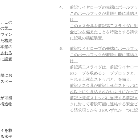
前記ワイヤロープの先端にボールフッ
このボールフックが着脱可能に連結さ
け、
と、この
このメス金具を前記第二スライダに対
この第二
全ピンを備えた
ことを特徴とする請求
るウィン
に記載の揚艇装置。
した格納
れ本船の
前記ワイヤロープの先端にボールフッ
出される
このボールフックが着脱可能に連結さ
能に設置
け、
前記第二スライダは、前記ワイヤロー
のシーブを収めるシーブブロックと、
本船にお
られる上死点ストッパと、を備え、
るスペー
前記メス金具が前記上死点ストッパに
れ以上に引き込まれないようになって
とが可能
前記上死点ストッパに当接する前記メ
の構造物
クに対して着脱可能に連結する安全ピ
る請求項１から３
のいずれか一つに記
）４を載
する水平