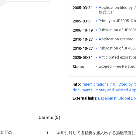
Application fil
2005-03-31
株式会社
Priority to JP200510
2005-03-31
Publication of JP20
2006-10-19
Application granted
2010-10-27
Publication of JP45
2010-10-27
Anticipated expiratio
2025-03-31
Expired - Fee Related
Status
Info
Patent citations (10)
Cited by (
documents
Priority and Related App
External links
Espacenet
Global Do
Claims
(5)
艇装置の
本船に対して搭載艇を搬入出する揚艇装置に