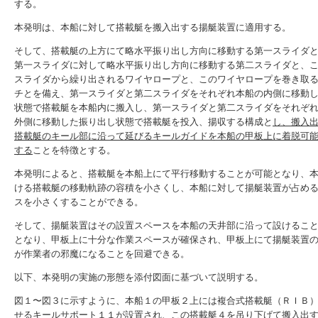
する。
本発明は、本船に対して搭載艇を搬入出する揚艇装置に適用する。
そして、搭載艇の上方にて略水平振り出し方向に移動する第一スライダ
第一スライダに対して略水平振り出し方向に移動する第二スライダと、
スライダから繰り出されるワイヤロープと、このワイヤロープを巻き取
チとを備え、第一スライダと第二スライダをそれぞれ本船の内側に移動
状態で搭載艇を本船内に搬入し、第一スライダと第二スライダをそれぞ
外側に移動した振り出し状態で搭載艇を投入、揚収する構成と
し、搬入
搭載艇のキール部に沿って延びるキールガイドを本船の甲板上に着脱可
する
ことを特徴とする。
本発明によると、搭載艇を本船上にて平行移動することが可能となり、
ける搭載艇の移動軌跡の容積を小さくし、本船に対して揚艇装置が占め
スを小さくすることができる。
そして、揚艇装置はその設置スペースを本船の天井部に沿って設けるこ
となり、甲板上に十分な作業スペースが確保され、甲板上にて揚艇装置
が作業者の邪魔になることを回避できる。
以下、本発明の実施の形態を添付図面に基づいて説明する。
図１〜図３に示すように、本船１の甲板２上には複合式搭載艇（ＲＩＢ
せるキールサポート１１が設置され、この搭載艇４を吊り下げて搬入出