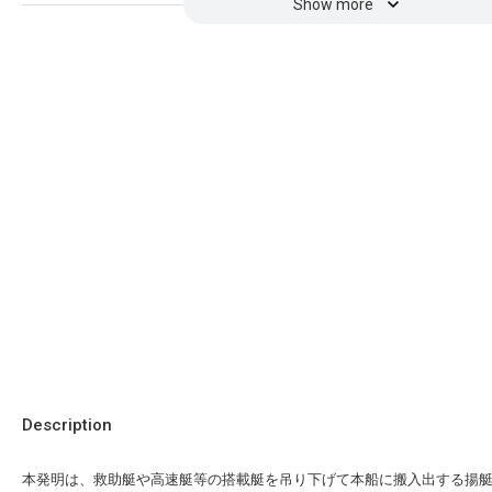
Show more
Description
本発明は、救助艇や高速艇等の搭載艇を吊り下げて本船に搬入出する揚