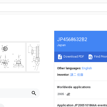
JP4568632B2
Japan
Download PDF
Find Prior
Other languages
English
Inventor
謙二 佐藤
Worldwide applications
2005
JP
Application JP2005101866A event