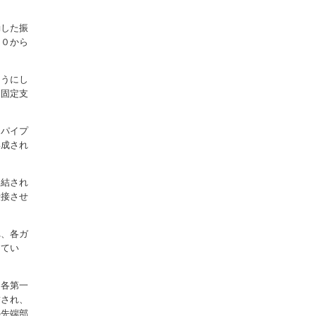
動した振
６０から
ようにし
に固定支
角パイプ
形成され
連結され
転接させ
れ、各ガ
してい
。各第一
結され、
の先端部