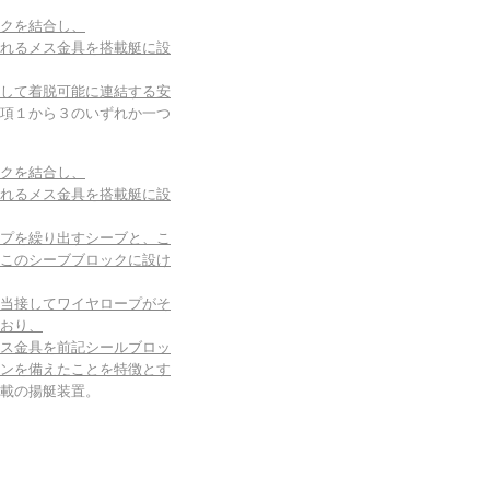
クを結合し、
れるメス金具を搭載艇に設
して着脱可能に連結する安
項１から３のいずれか一つ
クを結合し、
れるメス金具を搭載艇に設
プを繰り出すシーブと、こ
このシーブブロックに設け
当接してワイヤロープがそ
おり、
ス金具を前記シールブロッ
ンを備えたことを特徴とす
載の揚艇装置。