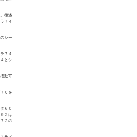
る。後述
ーラ７４
このシー
ーラ７４
７４とシ
て摺動可
ダ７０を
イダ６０
ド９２は
プ７２の
二スライ