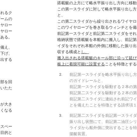
搭載艇の上方にて略水平振り出し方向に移動
この第一スライダに対して略水平振り出し方
されるク
と、
ブームの
この第二スライダから繰り出されるワイヤロ
イヤロー
このワイヤロープを巻き取るウィンチとを備
イヤロー
前記第一スライダと前記第二スライダをそれ
がある。
格納状態で搭載艇を本船内に搬入し、前記第
イダをそれぞれ本船の外側に移動した振り出
を備え、
収する構成と
し、
り下げ、
搬入出される搭載艇のキール部に沿って延び
入出する
板上に着脱可能に設置する
ことを特徴とする
前記第一スライダを略水平振り出し方
のガイドレールと、
端部を回
前記第一スライダを駆動する２本の第
ていたた
前記第二スライダを駆動する２本の第
前記第二スライダに連結され前記ワイ
積が大き
とを備えたことを特徴とする請求項１
きくなる
前記第二スライダを前記第一スライダ
振り出し状態にて、前記第二油圧シリ
業スペー
ライダから船外側に突出することを特
を目的と
揚艇装置。