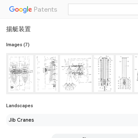
Patents
揚艇装置
Images (
7
)
Landscapes
Jib Cranes