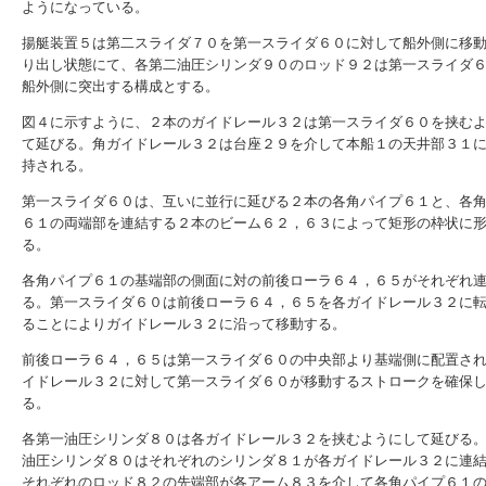
ようになっている。
揚艇装置５は第二スライダ７０を第一スライダ６０に対して船外側に移
り出し状態にて、各第二油圧シリンダ９０のロッド９２は第一スライダ
船外側に突出する構成とする。
図４に示すように、２本のガイドレール３２は第一スライダ６０を挟む
て延びる。角ガイドレール３２は台座２９を介して本船１の天井部３１
持される。
第一スライダ６０は、互いに並行に延びる２本の各角パイプ６１と、各
６１の両端部を連結する２本のビーム６２，６３によって矩形の枠状に
る。
各角パイプ６１の基端部の側面に対の前後ローラ６４，６５がそれぞれ
る。第一スライダ６０は前後ローラ６４，６５を各ガイドレール３２に
ることによりガイドレール３２に沿って移動する。
前後ローラ６４，６５は第一スライダ６０の中央部より基端側に配置さ
イドレール３２に対して第一スライダ６０が移動するストロークを確保
る。
各第一油圧シリンダ８０は各ガイドレール３２を挟むようにして延びる
油圧シリンダ８０はそれぞれのシリンダ８１が各ガイドレール３２に連
それぞれのロッド８２の先端部が各アーム８３を介して各角パイプ６１