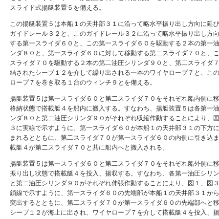
スライド式揚艇装置５を備える。
この揚艇装置５は本船１の天井部３１に沿って略水平振り出し方向に延
ガイドレール３２と、このガイドレール３２に沿って略水平振り出し方
する第一スライダ６０と、この第一スライダ６０を駆動する２本の第一
ンダ８０と、第一スライダ６０に対して移動する第二スライダ７０と、
スライダ７０を駆動する２本の第二油圧シリンダ９０と、第二スライダ
結されたシーブ１２を介して繰り出される一本のワイヤロープ７と、こ
ロープ７を巻き取る１台のウィンチ９とを備える。
揚艇装置５は第一スライダ６０と第二スライダ７０をそれぞれ船内側に
格納状態で搭載艇４を船内に搬入する。すなわち、揚艇装置５は各第一
ンダ８０と第二油圧シリンダ９０がそれぞれ収縮作動することにより、
３に実線で示すように、第一スライダ６０が本船１の天井部３１の下方
まれるとともに、第二スライダ７０が第一スライダ６０の内側に引き込
載艇４が第二スライダ７０と共に船内へと搬入される。
揚艇装置５は第一スライダ６０と第二スライダ７０をそれぞれ船外側に
振り出し状態で搭載艇４を投入、揚収する。すなわち、各第一油圧シリ
と第二油圧シリンダ９０がそれぞれ伸張作動することにより、図１、図
鎖線で示すように、第一スライダ６０の先端部が本船１の天井部３１か
突出するとともに、第二スライダ７０が第一スライダ６０の先端部へと
シーブ１２が海上に出され、ワイヤロープ７を介して搭載艇４を投入、