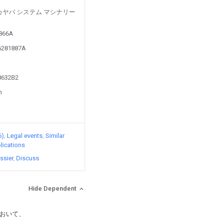
ed by カヤバ システム マシナリー
1866A
06281887A
68632B2
n
6)
Legal events
Similar
lications
ssier
Discuss
Hide Dependent
おいて、