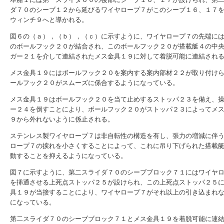
ダ７０のシーブ１２から延びるワイヤロープ７がこのシーブ１６、１７
ウィンチ９へと導かれる。
図６の（ａ），（ｂ），（ｃ）に示すように、ワイヤロープ７の先端に
のボールフック２０が結合され、このボールフック２０が搭載艇４の中
ガー２１を介して連結されたメス金具１９に対して着脱可能に連結され
メス金具１９にはボールフック２０を案内する案内部材２２が取り付け
ールフック２０がスムーズに係合するようになっている。
メス金具１９はボールフック２０を当て止めするストッパ２３を備え、
ー２４を倒すことにより、ボールフック２０がストッパ２３によってメ
９から外れないように係止される。
ステンレス製ワイヤロープ７は非自転性の構造を有し、張力の増減に伴
ロープ７の捩れを小さくすることによって、これに吊り下げられた搭載
動することを抑えるようになっている。
図７に示すように、第二スライダ７０のシーブブロック７１にはワイヤ
を挿通させる上死点ストッパ２５が設けられ、この上死点ストッパ２５
具１９が当接することにより、ワイヤロープ７がそれ以上の引き込まれ
になっている。
第二スライダ７０のシーブブロック７１とメス金具１９を着脱可能に連