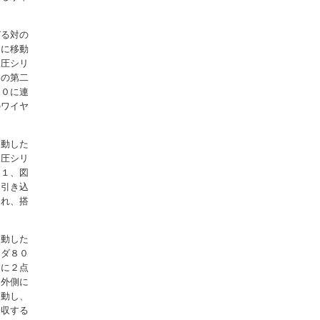
びる対の
向に移動
油圧シリ
この第二
７０に連
のワイヤ
移動した
油圧シリ
図１、図
に引き込
まれ、搭
移動した
ンダ８０
３に２点
ら外側に
移動し、
揚収する