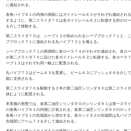
に連結される。
各角パイプ６１の内側の側面にはガイドレール６２がそれぞれ連結され
するように、第二スライダ７０は各ガイドレール６２に転接する対のロ
を介して移動する。
第二スライダ７０は、シーブ１２が収められるシーブブロック７１と、
ブブロック７１に連結される丸パイプ７２とを備える。
シーブブロック７１の両側部に各ローラ７４がそれぞれ連結され、各ロ
が第二スライダ７０に設けた各ガイドレール６２に転接する。各ローラ
ーブ１２はそれぞれ同一軸上に配置される。
丸パイプ７２はビーム６３を貫通し、ビーム６３にブッシュ６６を介し
能に支持される。
第二スライダ７０を駆動する２本の第二油圧シリンダ９０は第二スライ
挟むように配置される。
本実施の形態では、各第二油圧シリンダ９０のシリンダ９１は第一スラ
の各角パイプ６１の内側に介装される。各第二油圧シリンダ９０のロッ
各角パイプ６１の先端面から突出する。各ロッド９２の先端部は丸パイ
先端部にアーム７３を介して連結される。
本船１には第一スライダ６０の後部にシーブ１６、１７が設けられ、第