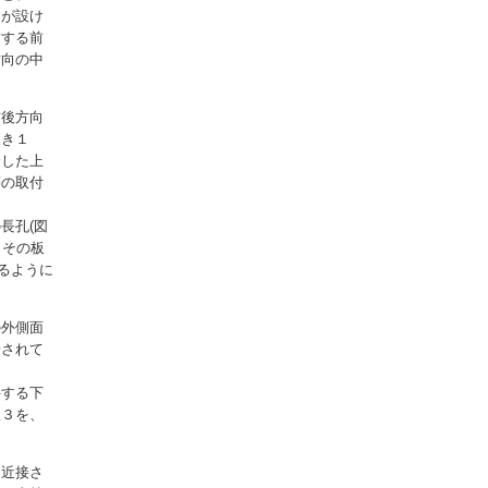
９が設け
結する前
方向の中
前後方向
欠き１
合した上
等の取付
長孔(図
、その板
るように
の外側面
着されて
斜する下
板３を、
は近接さ