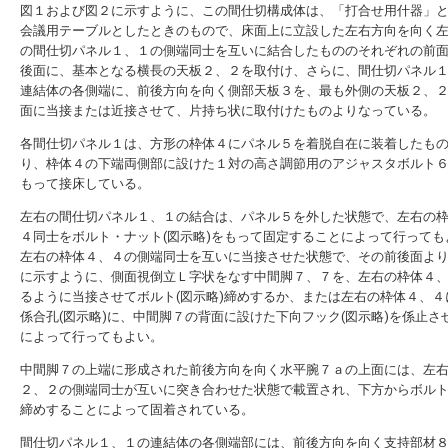
図１および図２に示すように、この間仕切構成体は、「打合せ用什器」
会議用テーブルとしたときのもので、床面上に立設した左右方向を向く
の間仕切パネル１、１の側端同士を互いに結合したもののそれぞれの前
後面に、基本となる横長の天板２、２を取付け、さらに、間仕切パネル
連結体の各側端に、前後方向を向く側部天板３を、最も外側の天板２、
面に当接または近接させて、片持ち状に取付けたものよりなっている。
各間仕切パネル１は、方形の枠体４にパネル５を着脱自在に装着したも
り、枠体４の下端両側部に設けた１対の高さ調節用のアジャスタボルト
もって接床している。
左右の間仕切パネル１、１の結合は、パネル５を外した状態で、左右の
４同士をボルト・ナット(図示略)をもって固定することによって行っても
左右の枠体４、４の側端同士を互いに当接させた状態で、その前後面よ
に示すように、側面視倒立Ｌ字状をなす中間脚７、７を、左右の枠体４
るように当接させてボルト(図示略)締めするか、または左右の枠体４、４
係合孔(図示略)に、中間脚７の背面に設けた下向フック(図示略)を係止さ
によって行ってもよい。
中間脚７の上端に形成された前後方向を向く水平腕７ａの上面には、左
２、２の側端同士が互いに突き合わせた状態で載置され、下方からボルト(
締めすることによって固着されている。
間仕切パネル１、１の連結体の各側端部には、前後方向を向く支持部材