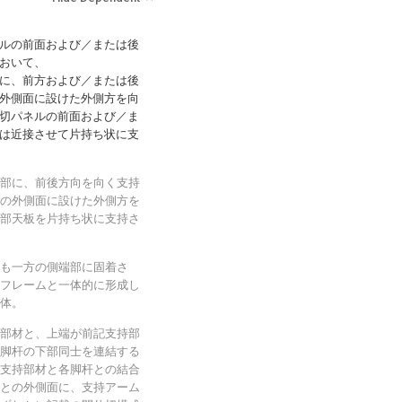
ルの前面および／または後
おいて、
に、前方および／または後
外側面に設けた外側方を向
切パネルの前面および／ま
は近接させて片持ち状に支
部に、前後方向を向く支持
の外側面に設けた外側方を
部天板を片持ち状に支持さ
も一方の側端部に固着さ
フレームと一体的に形成し
体。
部材と、上端が前記支持部
脚杆の下部同士を連結する
支持部材と各脚杆との結合
との外側面に、支持アーム