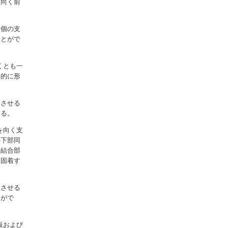
を向く前
２個の支
ことがで
。
くとも一
体的に形
定させる
きる。
を向く支
の下部同
の結合部
を固着す
定させる
とがで
板および