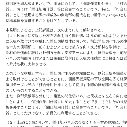
成部材を組み替えるだけで、用途に応じて、「個別作業用什器」、「打
器」、および「間仕切用什器」等に変更することができ、特に、「打合
器」として使用する際の構成体の側端部の構成を使い勝手のよいものと
切構成体を提供することを目的としている。
本発明によると、上記課題は、次のようにして解決される。
（１）床面上に立設した左右方向を向く間仕切パネルの前面および／ま
に天板を取付けて構成した間仕切構成体において、前記間仕切パネルの
も一方の側端部に、前方および／または後方を向く支持部材を取付け、
部材の外側面に設けた外側方を向く支持アームにより、側部天板を、前
パネルの前面および／または後面に取付けた天板の側端面に当接または
て片持ち状に支持させる。
このような構成とすると、間仕切パネルの側端部にも、側部天板を簡単
よく取付けることができるとともに、側部天板周辺の下肢空間を広く確
議用テーブル等の「打合せ用什器」として使用する際の側端部の構成を
のよいものとすることができる。
また、側部天板等を外して、複数の間仕切パネルと天板とを左右方向に
ことにより、「個別作業用什器」に変更することができ、さらにその状
板を外すことにより、「間仕切用什器」に変更することができ、「打合
器」としてだけでなく、多目的に利用することができる。
（２）上記(１)項において、間仕切パネルの少なくとも一方の側端に、前