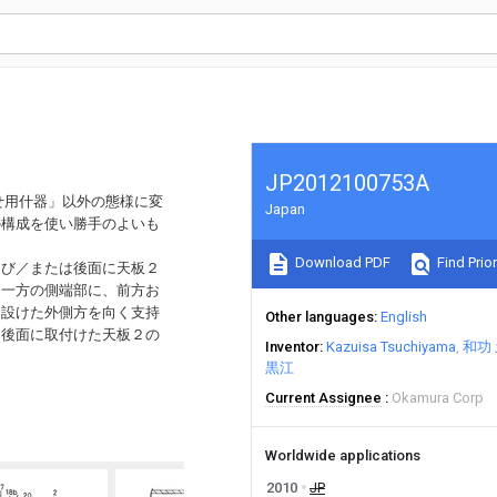
JP2012100753A
せ用什器」以外の態様に変
Japan
の構成を使い勝手のよいも
Download PDF
Find Prior
よび／または後面に天板２
も一方の側端部に、前方お
に設けた外側方を向く支持
Other languages
English
は後面に取付けた天板２の
Inventor
Kazuisa Tsuchiyama
和功
黒江
Current Assignee
Okamura Corp
Worldwide applications
2010
JP