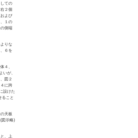
としての
左右２個
面および
１、１の
２の側端
のよりな
６、６を
枠体４、
よいが、
り、図２
、４に跨
に設けた
せること
右の天板
図示略)
８と、上