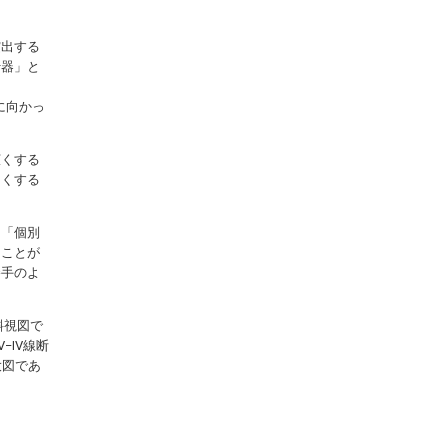
突出する
什器」と
に向かっ
広くする
よくする
、「個別
ることが
勝手のよ
斜視図で
V−IV線断
大図であ