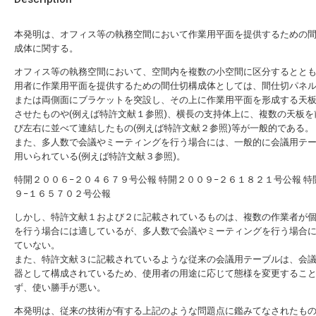
本発明は、オフィス等の執務空間において作業用平面を提供するための
成体に関する。
オフィス等の執務空間において、空間内を複数の小空間に区分するとと
用者に作業用平面を提供するための間仕切構成体としては、間仕切パネ
または両側面にブラケットを突設し、その上に作業用平面を形成する天
させたものや(例えば特許文献１参照)、横長の支持体上に、複数の天板を
び左右に並べて連結したもの(例えば特許文献２参照)等が一般的である。
また、多人数で会議やミーティングを行う場合には、一般的に会議用テ
用いられている(例えば特許文献３参照)。
特開２００６−２０４６７９号公報
特開２００９−２６１８２１号公報
特
９−１６５７０２号公報
しかし、特許文献１および２に記載されているものは、複数の作業者が
を行う場合には適しているが、多人数で会議やミーティングを行う場合
ていない。
また、特許文献３に記載されているような従来の会議用テーブルは、会
器として構成されているため、使用者の用途に応じて態様を変更するこ
ず、使い勝手が悪い。
本発明は、従来の技術が有する上記のような問題点に鑑みてなされたも