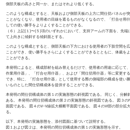
側部天板の高さと同一か、またはそれより低くする。
このような構成とすると、天板および側部天板の上方に間仕切パネルが
ことがなくなり、使用者の目線を遮るものがなくなるので、「打合せ用
しての使い勝手をよりよくすることができる。
（６）上記(１)〜(５)項のいずれかにおいて、支持アームの下面を、先端
て上向きに傾斜する傾斜面とする。
このような構成とすると、側部天板の下方における使用者の下肢空間を
ことができ、使い勝手をさらによくすることができるとともに、体裁を
ことができる。
本発明によると、構成部材を組み替えるだけで、使用者の用途に応じて
作業用什器」、「打合せ用什器」、および「間仕切用什器」等に変更す
でき、特に、「打合せ用什器」として使用する際の側端部の構成を使い
いものとした間仕切構成体を提供することができる。
本発明の間仕切構成体の第１の実施形態の斜視図である。
同じく、分解
ある。
本発明の間仕切構成体の第２の実施形態の斜視図である。
図３のI
面図である。
図４のV−V線拡大横断平面図である。
図４のVI部の部分拡
る。
以下、本発明の実施形態を、添付図面に基づいて説明する。
図１および図２は、本発明の間仕切構成体の第１の実施形態を示す。