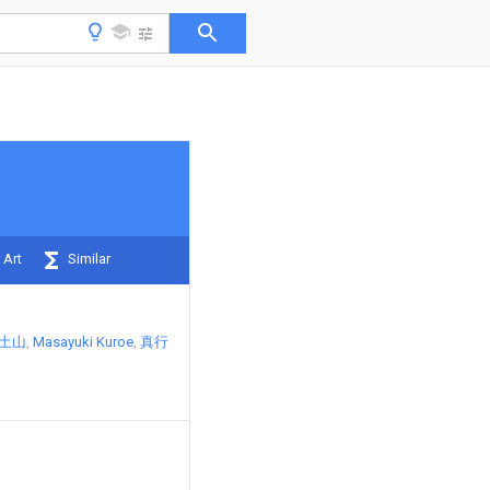
 Art
Similar
 土山
Masayuki Kuroe
真行