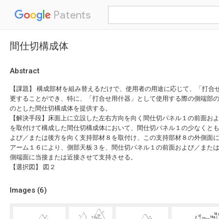
Patents
間仕切構成体
Abstract
【課題】 構成部材を組み替えるだけで、使用者の用途に応じて、「打合
更することができ、特に、「打合せ用什器」として使用する際の側端部
のとした間仕切構成体を提供する。
【解決手段】床面上に立設した左右方向を向く間仕切パネル１の前面お
を取付けて構成した間仕切構成体において、間仕切パネル１の少なくと
よび／または後方を向く支持部材８を取付け、この支持部材８の外側面
アーム１６により、側部天板３を、間仕切パネル１の前面および／また
側端面に当接または近接させて支持させる。
【選択図】 図２
Images (
6
)