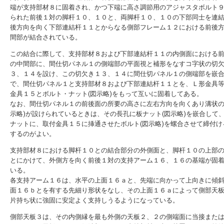
端が支持部材８に固着され、かつ下端に高さ調節用のアジャスタボルト
られた前後１対の脚杆１０、１０と、両脚杆１０、１０の下部同士を連
後方向を向く下部連結杆１１とからなる側部フレーム１２における前後
間部が結合されている。
この結合に際して、支持部材８および下部連結杆１１の内側面における
の中間部に、間仕切パネル１の側端部の平面視と補形をなすコ字状の切
３、１４を設け、この切欠き１３、１４に間仕切パネル１の側端部を嵌
で、間仕切パネル１と支持部材８および下部連結杆１１とを、Ｌ形金具
金具１５とボルト・ナット(図示略)をもって互いに固着してある。
なお、間仕切パネル１の前後面の所要の高さに左右方向を向くあり溝状の
示略)が設けられているときは、その長孔に板ナット(図示略)を嵌合して
ナットに、取付金具１５に挿通させたボルト(図示略)を螺合させて締付け
するのがよい。
支持部材８における脚杆１０との結合部分の外側面と、脚杆１０の上部
とにかけて、外側方を向く前後１対の支持アーム１６、１６の基端が固
いる。
各支持アーム１６は、水平の上面１６ａと、先端に向かって上向きに傾
面１６ｂとを有する先細り形状をなし、その上面１６ａによって側部天
片持ち状に強固に安定よく支持しうるようになっている。
側部天板３は、その内側縁を最も外側の天板２、２の側端面に当接また