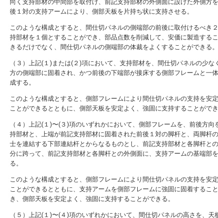
向く支持部材の中間部を取付け、前記支持部材の外側面に設けた外側方
後１対の支持アームにより、側部天板を片持ち状に支持させる。
このような構成とすると、間仕切パネルの側端部の前後に取付けるべき
持部材を１個とすることができ、部品点数を削減して、安価に製造する
きるだけでなく、間仕切パネルの側端部の体裁をよくすることができる
（３）上記(１)または(２)項において、支持部材を、間仕切パネルの少な
方の側端部に固着され、かつ前後の下端部が接床する側部フレームと一
成する。
このような構成とすると、側部フレームにより間仕切パネルの支持を安
ことができるとともに、側部天板を安定よく、強固に支持することがで
（４）上記(１)〜(３)項のいずれかにおいて、側部フレームを、前後方向
持部材と、上端が前記支持部材に固着された前後１対の脚杆と、両脚杆
士を連結する下部連結杆とからなるものとし、前記支持部材と各脚杆と
分に跨って、前記支持部材と各脚杆との外側面に、支持アームの基端部
る。
このような構成とすると、側部フレームにより間仕切パネルの支持を安
ことができるとともに、支持アームを側部フレームに強固に固着するこ
き、側部天板を安定よく、強固に支持することができる。
（５）上記(１)〜(４)項のいずれかにおいて、間仕切パネルの高さを、天