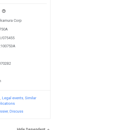
s
 Okamura Corp
9750A
11/075455
12100753A
70702B2
n
)
Legal events
Similar
lications
ssier
Discuss
Hide Dependent