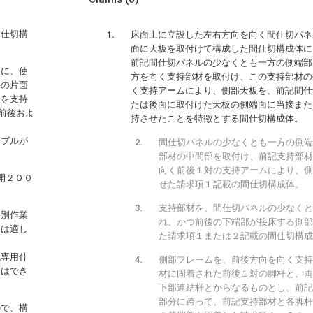
間仕切構
床面上に立設した左右方向を向く間仕切パネ
面に天板を取付けて構成した間仕切構成体に
前記間仕切パネルの少なくとも一方の側端部
もに、使
方を向く支持部材を取付け、この支持部材の
ルの片面
く支持アームにより、側部天板を、前記間仕
板を支持
たは後面に取付けた天板の側端面に当接また
前後およ
持させたことを特徴とする間仕切構成体。
ーブルが
間仕切パネルの少なくとも一方の側端
部材の中間部を取付け、前記支持部材
向く前後１対の支持アームにより、側
開２００
せた請求項１記載の間仕切構成体。
支持部材を、間仕切パネルの少なくと
個別作業
れ、かつ前後の下端部が接床する側部
には適し
た請求項１または２記載の間仕切構成
議専用什
側部フレームを、前後方向を向く支持
とはでき
材に固着された前後１対の脚杆と、両
下部連結杆とからなるものとし、前記
部分に跨って、前記支持部材と各脚杆
ので、構