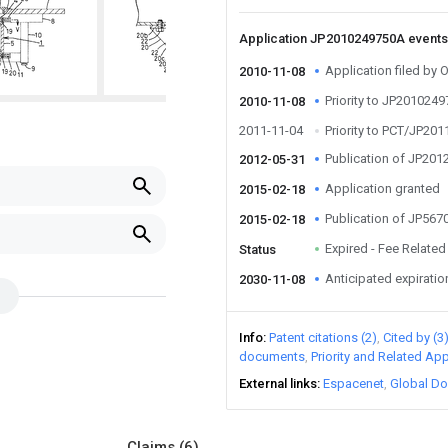
Application JP2010249750A event
Application filed by
2010-11-08
Priority to JP201024
2010-11-08
2011-11-04
Priority to PCT/JP20
Publication of JP20
2012-05-31
Application granted
2015-02-18
Publication of JP56
2015-02-18
Expired - Fee Related
Status
Anticipated expiratio
2030-11-08
Info
Patent citations (2)
Cited by (3
documents
Priority and Related App
External links
Espacenet
Global Do
Claims
(6)