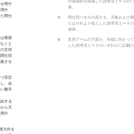
の基端部を固着した請求項１〜３のい
合せ用什
体。
せ用什
した間仕
間仕切パネルの高さを、天板および側
たはそれより低くした請求項１〜４の
成体。
たは後面
支持アームの下面を、先端に向かって
少なくと
した請求項１〜５のいずれかに記載の
この支持
記間仕切
近接させ
かつ安定
保し、会
使い勝手
連結する
態から天
せ用什
後方向を