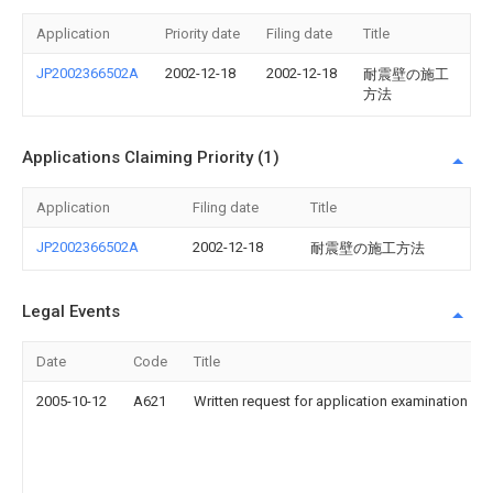
Application
Priority date
Filing date
Title
JP2002366502A
2002-12-18
2002-12-18
耐震壁の施工
方法
Applications Claiming Priority (1)
Application
Filing date
Title
JP2002366502A
2002-12-18
耐震壁の施工方法
Legal Events
Date
Code
Title
2005-10-12
A621
Written request for application examination