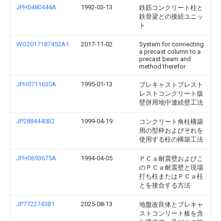
JPH0480444A
1992-03-13
鉄筋コンクリート柱と
鉄骨梁との接続ユニッ
ト
WO2017187452A1
2017-11-02
System for connecting
a precast column to a
precast beam and
method therefor
JPH0711630A
1995-01-13
プレキャストプレスト
レストコンクリート版
壁併用地中連続壁工法
JP2884440B2
1999-04-19
コンクリート角柱構築
用の型枠およびそれを
使用する柱の構築工法
JPH0693675A
1994-04-05
ＰＣａ耐震壁およびこ
のＰＣａ耐震壁と現場
打ち柱またはＰＣａ柱
とを接合する方法
JP7722743B1
2025-08-13
地盤改良体とプレキャ
ストコンリート板を含