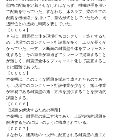
壁内に配筋を定着させなければならず、機械継手を用い
て配筋を行っていた。すなわち、床スラブ、梁の全ての
配筋を機械継手を用いて、差込形式としていたため、周
辺部位との接続に時間を要していた。
【０００４】
さらに、耐震壁全体を現場打ちコンクリート造とするた
め、現場でのコンクリート打設量が多く、工期が長くか
かっていた。一方、大断面の耐震壁全体をプレキャスト
化すると、その重量が重過ぎてクレーンで揚重すること
が難しく、耐震壁全体をプレキャスト化して設置するこ
とは困難であった。
【０００５】
本発明は、このような問題を鑑みて成されたものであ
り、現場でのコンクリート打設作業が少なく、施工作業
が容易である耐震壁の施工方法を提供することを技術的
課題とする。
【０００６】
【課題を解決するための手段】
本発明は、耐震壁の施工方法であり、上記技術的課題を
解決するために以下のように構成されている。
【０００７】
すなわち、建築物の中央部に配置される耐震壁の施工方