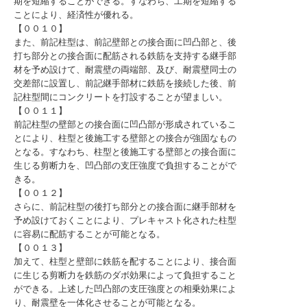
期を短縮することができる。すなわち、工期を短縮する
ことにより、経済性が優れる。
【００１０】
また、前記柱型は、前記壁部との接合面に凹凸部と、後
打ち部分との接合面に配筋される鉄筋を支持する継手部
材を予め設けて、耐震壁の両端部、及び、耐震壁同士の
交差部に設置し、前記継手部材に鉄筋を接続した後、前
記柱型間にコンクリートを打設することが望ましい。
【００１１】
前記柱型の壁部との接合面に凹凸部が形成されているこ
とにより、柱型と後施工する壁部との接合が強固なもの
となる。すなわち、柱型と後施工する壁部との接合面に
生じる剪断力を、凹凸部の支圧強度で負担することがで
きる。
【００１２】
さらに、前記柱型の後打ち部分との接合面に継手部材を
予め設けておくことにより、プレキャスト化された柱型
に容易に配筋することが可能となる。
【００１３】
加えて、柱型と壁部に鉄筋を配することにより、接合面
に生じる剪断力を鉄筋のダボ効果によって負担すること
ができる。上述した凹凸部の支圧強度との相乗効果によ
り、耐震壁を一体化させることが可能となる。