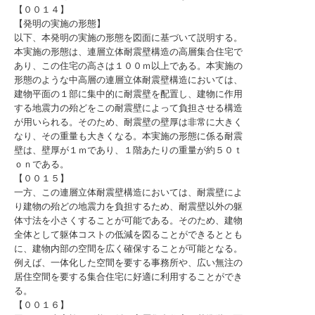
【００１４】
【発明の実施の形態】
以下、本発明の実施の形態を図面に基づいて説明する。
本実施の形態は、連層立体耐震壁構造の高層集合住宅で
あり、この住宅の高さは１００ｍ以上である。本実施の
形態のような中高層の連層立体耐震壁構造においては、
建物平面の１部に集中的に耐震壁を配置し、建物に作用
する地震力の殆どをこの耐震壁によって負担させる構造
が用いられる。そのため、耐震壁の壁厚は非常に大きく
なり、その重量も大きくなる。本実施の形態に係る耐震
壁は、壁厚が１ｍであり、１階あたりの重量が約５０ｔ
ｏｎである。
【００１５】
一方、この連層立体耐震壁構造においては、耐震壁によ
り建物の殆どの地震力を負担するため、耐震壁以外の躯
体寸法を小さくすることが可能である。そのため、建物
全体として躯体コストの低減を図ることができるととも
に、建物内部の空間を広く確保することが可能となる。
例えば、一体化した空間を要する事務所や、広い無注の
居住空間を要する集合住宅に好適に利用することができ
る。
【００１６】