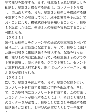
等で柱型を製作する。まず、柱主筋１ａ及び帯筋１ｂを
配筋し、壁部２と接合する側面は、コッター３を形成
し、凹凸面とする。また、壁部２と柱型１を接続する継
手部材５を予め埋設しておく。継手部材５を予め設けて
おくことにより、機械式継手等を用いることなく、柱型
１を設置した後に、壁部２との接続を容易にすることが
可能となる。
【００２１】
製作した柱型１をクレーン等の適宜の揚重装置を用いて
吊り上げ、所定位置に配置する。そして、柱型１に設け
た継手部材５に接続鉄筋４を挿入する。配筋を行った
後、柱型１の内部に配筋されている柱主筋１ａのグラウ
ト材を充填し、硬化させる。グラウト材とは、セメント
が主材料の注入材であり、例えばセメントペースト、モ
ルタルが挙げられる。
【００２２】
次いで、壁部２を施工する。まず、壁部の配筋を行い、
コンクリートを打設する側部に型枠を配設する。そし
て、この型枠内にコンクリートを打設する。この打設し
たコンクリートが硬化することにより、壁部２と柱型１
のコッター３が密着し、柱型１と壁部２とを接続する接
続鉄筋４が定着し、Ｌ字型の耐震壁Ａとして一体化す