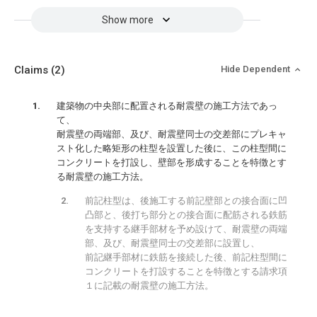
Show more
Claims
(2)
Hide Dependent
建築物の中央部に配置される耐震壁の施工方法であっ
て、
耐震壁の両端部、及び、耐震壁同士の交差部にプレキャ
スト化した略矩形の柱型を設置した後に、この柱型間に
コンクリートを打設し、壁部を形成することを特徴とす
る耐震壁の施工方法。
前記柱型は、後施工する前記壁部との接合面に凹
凸部と、後打ち部分との接合面に配筋される鉄筋
を支持する継手部材を予め設けて、耐震壁の両端
部、及び、耐震壁同士の交差部に設置し、
前記継手部材に鉄筋を接続した後、前記柱型間に
コンクリートを打設することを特徴とする請求項
１に記載の耐震壁の施工方法。