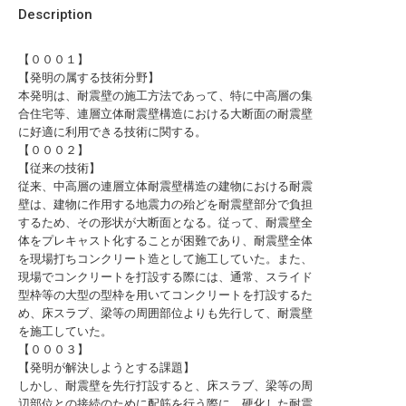
Description
【０００１】
【発明の属する技術分野】
本発明は、耐震壁の施工方法であって、特に中高層の集
合住宅等、連層立体耐震壁構造における大断面の耐震壁
に好適に利用できる技術に関する。
【０００２】
【従来の技術】
従来、中高層の連層立体耐震壁構造の建物における耐震
壁は、建物に作用する地震力の殆どを耐震壁部分で負担
するため、その形状が大断面となる。従って、耐震壁全
体をプレキャスト化することが困難であり、耐震壁全体
を現場打ちコンクリート造として施工していた。また、
現場でコンクリートを打設する際には、通常、スライド
型枠等の大型の型枠を用いてコンクリートを打設するた
め、床スラブ、梁等の周囲部位よりも先行して、耐震壁
を施工していた。
【０００３】
【発明が解決しようとする課題】
しかし、耐震壁を先行打設すると、床スラブ、梁等の周
辺部位との接続のために配筋を行う際に、硬化した耐震