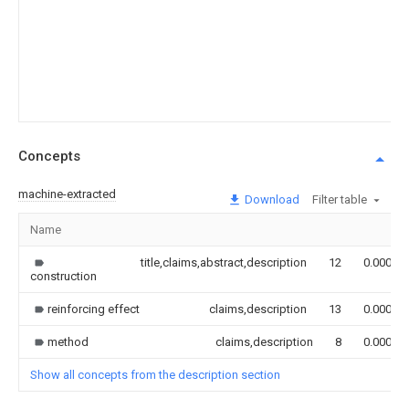
Concepts
machine-extracted
Download
Filter table
Name
title,claims,abstract,description
12
0.000
construction
reinforcing effect
claims,description
13
0.000
method
claims,description
8
0.000
Show all concepts from the description section