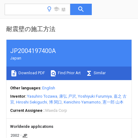
耐震壁の施工方法
JP2004197400A
Japan
Download PDF
Find Prior Art
Similar
Other languages
English
Inventor
Yasuhiro Tozawa
康弘 戸沢
Yoshiyuki Furumiya
嘉之 古
宮
Hiroshi Sekiguchi
博 関口
Kenichiro Yamamoto
憲一郎 山本
Current Assignee
Maeda Corp
Worldwide applications
2002
JP