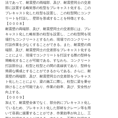
法であって、耐震壁の両端部、及び、耐震壁同士の交差
部に設置する略矩形の柱型をプレキャスト化する。この
プレキャスト化した柱型を設置し、この柱型間にコンク
リートを打設し、壁部を形成することを特徴とする。
【０００８】
耐震壁の両端部、及び、耐震壁同士の交差部には、プレ
キャスト化した略矩形の柱型を設置し、この柱型間を現
場打ちコンクリートとするため、現場でのコンクリート
打設作業を少なくすることができる。また、耐震壁の両
端部、及び、耐震壁同士の交差部をプレキャスト化する
ことにより、現場でコンクリートを打設する際の型枠を
簡略化することが可能である。すなわち、コンクリート
打設部分は、柱型と柱型との間の直線状であり、型枠を
簡易な構成とすることができるからである。さらに、耐
震壁の両端部、及び、耐震壁同士の交差部をプレキャス
ト化したことにより、梁の施工に際し、柱型に梁を乗せ
掛けることが可能であり、作業の効率、及び、安全性が
向上する。
【０００９】
加えて、耐震壁全体でなく、部分的にプレキャスト化し
ているため、プレキャスト化した部材をクレーン等を用
いて容易に揚重することができ、作業効率が向上し、工