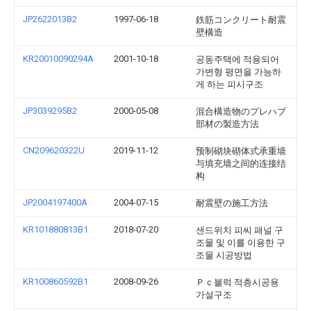
JP2622013B2
1997-06-18
鉄筋コンクリート耐震
壁構造
KR20010090294A
2001-10-18
공동주택에 적용되어
가변형 평면을 가능하
게 하는 피시구조
JP3039295B2
2000-05-08
混合構造物のプレハブ
部材の製造方法
CN209620322U
2019-11-12
预制砌块砌体式承重墙
与填充墙之间的连接结
构
JP2004197400A
2004-07-15
耐震壁の施工方法
KR101880813B1
2018-07-20
샌드위치 피씨 패널 구
조물 및 이를 이용한 구
조물 시공방법
KR100860592B1
2008-09-26
Ｐｃ블럭 적층시공용
가설구조