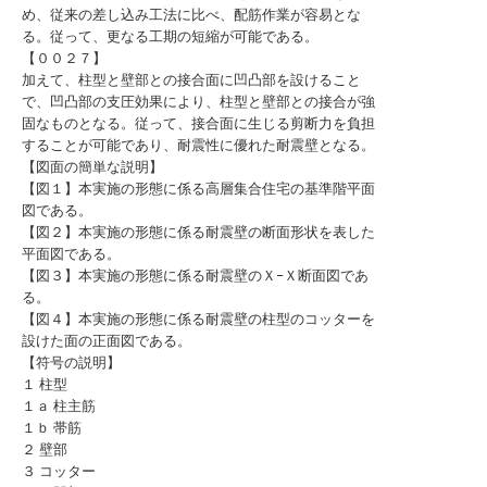
め、従来の差し込み工法に比べ、配筋作業が容易とな
る。従って、更なる工期の短縮が可能である。
【００２７】
加えて、柱型と壁部との接合面に凹凸部を設けること
で、凹凸部の支圧効果により、柱型と壁部との接合が強
固なものとなる。従って、接合面に生じる剪断力を負担
することが可能であり、耐震性に優れた耐震壁となる。
【図面の簡単な説明】
【図１】本実施の形態に係る高層集合住宅の基準階平面
図である。
【図２】本実施の形態に係る耐震壁の断面形状を表した
平面図である。
【図３】本実施の形態に係る耐震壁のＸ−Ｘ断面図であ
る。
【図４】本実施の形態に係る耐震壁の柱型のコッターを
設けた面の正面図である。
【符号の説明】
１ 柱型
１ａ 柱主筋
１ｂ 帯筋
２ 壁部
３ コッター