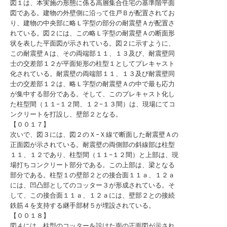
図１は、本実施の形態に係る高層集合住宅の基準階平面
図である。建物の外壁側に沿って住戸Ｂが配置されてお
り、建物の中央部に略Ｌ字型の部分の耐震壁Ａが配置さ
れている。図２には、この略Ｌ字型の耐震壁Ａの断面形
状を表した平面図が示されている。図２に示すように、
この耐震壁Ａは、その両端部１１、１３及び、耐震壁同
士の交差部１２が平面矩形の柱型１としてプレキャスト
化されている。耐震壁の両端部１１、１３及び耐震壁同
士の交差部１２は、略Ｌ字型の耐震壁Ａの中で最も応力
が集中する部分である。そして、このプレキャスト化し
た柱型間（１１−１２間、１２−１３間）は、現場にてコ
ンクリートを打設し、壁部２となる。
【００１７】
次いで、図３には、図２のＸ−Ｘ線で断面した耐震壁Ａの
正面図が示されている。耐震壁の両側部の斜線部は柱型
１１、１２であり、柱型間（１１−１２間）と上部は、現
場打ちコンクリート部分である。この上部は、梁となる
部分である。柱型１の壁部２との接合面１１ａ、１２ａ
には、凹凸部としてのコッター３が形成されている。そ
して、この接合面１１ａ、１２ａには、壁部２との接続
鉄筋４を支持する継手部材５が埋設されている。
【００１８】
図４には、柱型のコッターを設けた面の正面図が示され