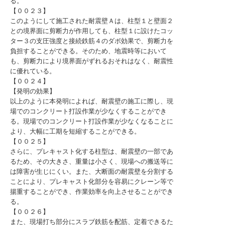
る。
【００２３】
このようにして施工された耐震壁Ａは、柱型１と壁面２
との境界面に剪断力が作用しても、柱型１に設けたコッ
ター３の支圧強度と接続鉄筋４のダボ効果で、剪断力を
負担することができる。そのため、地震時等において
も、剪断力により境界面がずれるおそれはなく、耐震性
に優れている。
【００２４】
【発明の効果】
以上のように本発明によれば、耐震壁の施工に際し、現
場でのコンクリート打設作業が少なくすることができ
る。現場でのコンクリート打設作業が少なくなることに
より、大幅に工期を短縮することができる。
【００２５】
さらに、プレキャスト化する柱型は、耐震壁の一部であ
るため、その大きさ、重量は小さく、現場への搬送等に
は障害が生じにくい。また、大断面の耐震壁を分割する
ことにより、プレキャスト化部分を容易にクレーン等で
揚重することができ、作業効率を向上させることができ
る。
【００２６】
また、現場打ち部分にスラブ鉄筋を配筋、定着できるた