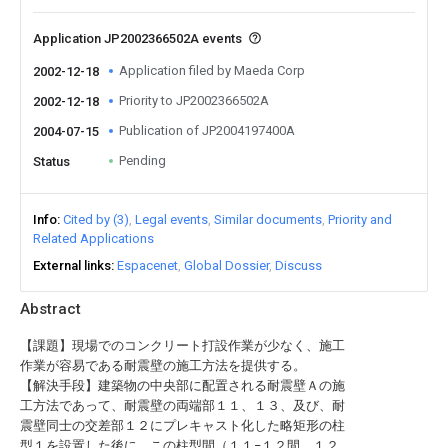
Application JP2002366502A events
Application filed by Maeda Corp
2002-12-18
Priority to JP2002366502A
2002-12-18
Publication of JP2004197400A
2004-07-15
Pending
Status
Info
Cited by (3)
Legal events
Similar documents
Priority and
Related Applications
External links
Espacenet
Global Dossier
Discuss
Abstract
【課題】現場でのコンクリート打設作業が少なく、施工
作業が容易である耐震壁の施工方法を提供する。
【解決手段】建築物の中央部に配置される耐震壁Ａの施
工方法であって、耐震壁の両端部１１、１３、及び、耐
震壁同士の交差部１２にプレキャスト化した略矩形の柱
型１を設置した後に、この柱型間（１１−１２間、１２