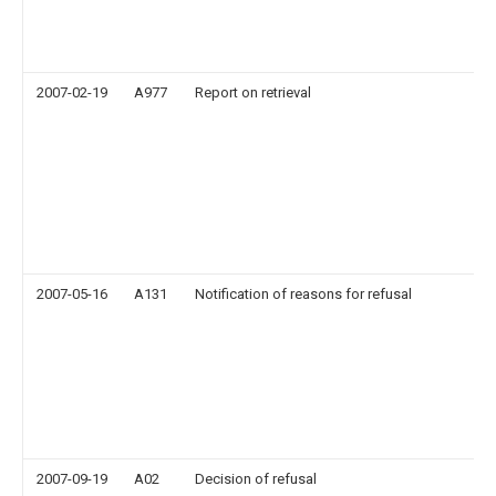
2007-02-19
A977
Report on retrieval
2007-05-16
A131
Notification of reasons for refusal
2007-09-19
A02
Decision of refusal