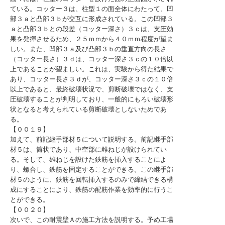
ている。コッター３は、柱型１の面全体にわたって、凹
部３ａと凸部３ｂが交互に形成されている。この凹部３
ａと凸部３ｂとの段差（コッター深さ）３ｃは、支圧効
果を発揮させるため、２５ｍｍから４０ｍｍ程度が望ま
しい。また、凹部３ａ及び凸部３ｂの垂直方向の長さ
（コッター長さ）３ｄは、コッター深さ３ｃの１０倍以
上であることが望ましい。これは、実験から得た結果で
あり、コッター長さ３ｄが、コッター深さ３ｃの１０倍
以上であると、最終破壊状況で、剪断破壊ではなく、支
圧破壊することが判明しており、一般的にもろい破壊形
状となると考えられている剪断破壊としないためであ
る。
【００１９】
加えて、前記継手部材５について説明する。前記継手部
材５は、筒状であり、中空部に雌ねじが設けられてい
る。そして、雄ねじを設けた鉄筋を挿入することによ
り、螺合し、鉄筋を固定することができる。この継手部
材５のように、鉄筋を回転挿入するのみで締結できる構
成にすることにより、鉄筋の配筋作業を効率的に行うこ
とができる。
【００２０】
次いで、この耐震壁Ａの施工方法を説明する。予め工場