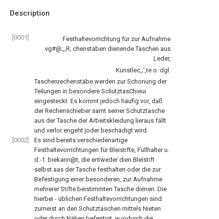
Description
[0001]
Festhaltevorrichtung für zur Aufnahme
vg#@;,,R, chenstäben dienende Taschen aus
Leder,
Kunstlec,;',te o. dgl.
Taschenrechenstäbe werden zur Schonung der
Teilungen in besondere ScliutztasChieui
eingesteckt. Es kommt jedoch häufig vor, daß
der Rechenschieber samt seiner Schutztasche
aus der Tasche der Arbeitskleidung lieraus.fällt
und verlor engeht joder beschädigt wird.
[0002]
Es sind bereits verschiedenartige
Festhaltevorrichtungen für Bleistifte, Füllhalter u.
d:-1. biekann@t, die entweder dien Bleistift
selbst aas der Tasche festhalten oder die zur
Befestigung einer besonderen, zur Aufnahme
mehrerer Stifte beistimmten Tasche dienen. Die
hierbei - üblichen Festhaltevorrichtungen sind
zumeist an den Schutztaschen mittels Nieten
oder durch Nähen befestigt, w iodurch die