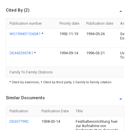
Cited By (2)
Publication number
Priority date
Publication date
Assi
WO1994011260A1
*
1992-11-19
1994-05-26
Seon
Dae 
DE4432697A1
*
1994-09-14
1996-03-21
Uwe
Trabe
Family To Family Citations
* Cited by examiner, † Cited by third party, ‡ Family to family citation
Similar Documents
Publication
Publication Date
Title
DE657799C
1938-03-14
Festhaltevorrichtung fuer
zur Aufnahme von