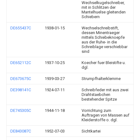
Wechselkugelschreiber,
mit in Schlitzen der
Mantelhuelse gleitenden
Schiebern
DE655437C
1938-01-15
Wechselschreibstift,
dessen Minentraeger
mittels Schiebeknoepfe
aus der Ruhe- in die
Schreiblage verschiebbar
sind
DE652112C
1937-10-25
Koecher fuer Bleistifte u.
dgl.
DE673675C
1939-03-27
Strumpfhalterklemme
DE398141C
1924-07-11
Schreibfeder mit aus zwei
Drahtstaebchen
bestehender Spitze
DE745305C
1944-11-18
Vorrichtung zum
Auftragen von Massen auf
Kleiderstoffe o. dgl.
DE843087C
1952-07-03
Sichtkartei