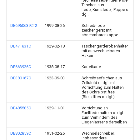
Rechenstaeben dienende
Taschen aus
Leder,Kunstleder, Pappe o.
dgl.
DE69506392T2
1999-08-26
Schreib- oder
zeichengerät mit
abnehmbarer kappe
DE471831C
1929-02-18
Taschengarderobenhalter
mit auswechselbaren
Haken
DE663926C
1938-08-17
Karteikarte
DE380167C
1923-09-03
Schreibtaefelchen aus
Zelluloid o. dgl. mit
Vorrichtung zum Halten
des Schreibstiftes
(Bleistiftes o. dgl.)
DE485585C
1929-11-01
Vorrichtung an
Fuellfederhaltern o. dgl.
zum Verhindern des
Liegenlassens derselben
DE802859C
1951-02-26
Wechselschreiber,
insbesondere