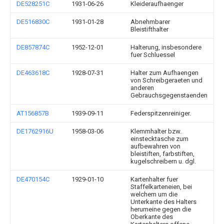
DE528251C
1931-06-26
Kleideraufhaenger
DE516830C
1931-01-28
Abnehmbarer
Bleistifthalter
DE857874C
1952-12-01
Halterung, insbesondere
fuer Schluessel
DE463618C
1928-07-31
Halter zum Aufhaengen
von Schreibgeraeten und
anderen
Gebrauchsgegenstaenden
AT156857B
1939-09-11
Federspitzenreiniger.
DE1762916U
1958-03-06
Klemmhalter bzw.
einstecktasche zum
aufbewahren von
bleistiften, farbstiften,
kugelschreibern u. dgl.
DE470154C
1929-01-10
Kartenhalter fuer
Staffelkarteneien, bei
welchem um die
Unterkante des Halters
herumeine gegen die
Oberkante des