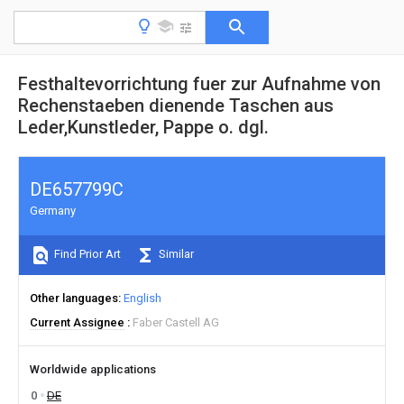
Festhaltevorrichtung fuer zur Aufnahme von
Rechenstaeben dienende Taschen aus
Leder,Kunstleder, Pappe o. dgl.
DE657799C
Germany
Find Prior Art
Similar
Other languages
English
Current Assignee
Faber Castell AG
Worldwide applications
0
DE