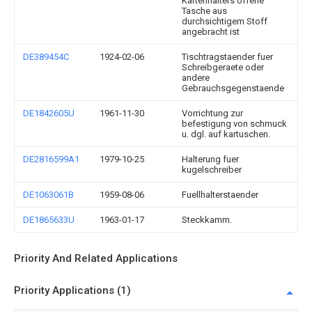
Kartenhalters offene
Tasche aus
durchsichtigem Stoff
angebracht ist
DE389454C
1924-02-06
Tischtragstaender fuer
Schreibgeraete oder
andere
Gebrauchsgegenstaende
DE1842605U
1961-11-30
Vorrichtung zur
befestigung von schmuck
u. dgl. auf kartuschen.
DE2816599A1
1979-10-25
Halterung fuer
kugelschreiber
DE1063061B
1959-08-06
Fuellhalterstaender
DE1865633U
1963-01-17
Steckkamm.
Priority And Related Applications
Priority Applications (1)