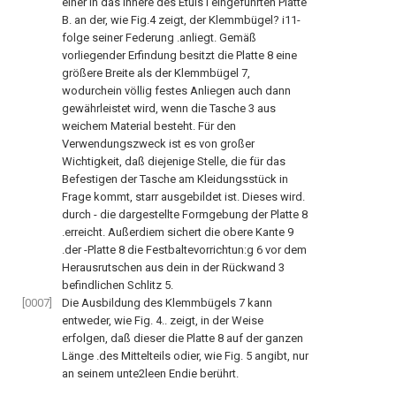
einer in das Innere des Etuis i eingeführten Platte
B. an der, wie Fig.4 zeigt, der Klemmbügel? i11-
folge seiner Federung .anliegt. Gemäß
vorliegender Erfindung besitzt die Platte 8 eine
größere Breite als der Klemmbügel 7,
wodurchein völlig festes Anliegen auch dann
gewährleistet wird, wenn die Tasche 3 aus
weichem Material besteht. Für den
Verwendungszweck ist es von großer
Wichtigkeit, daß diejenige Stelle, die für das
Befestigen der Tasche am Kleidungsstück in
Frage kommt, starr ausgebildet ist. Dieses wird.
durch - die dargestellte Formgebung der Platte 8
.erreicht. Außerdiem sichert die obere Kante 9
.der -Platte 8 die Festbaltevorrichtun:g 6 vor dem
Herausrutschen aus dein in der Rückwand 3
befindlichen Schlitz 5.
[0007]
Die Ausbildung des Klemmbügels 7 kann
entweder, wie Fig. 4.. zeigt, in der Weise
erfolgen, daß dieser die Platte 8 auf der ganzen
Länge .des Mittelteils odier, wie Fig. 5 angibt, nur
an seinem unte2leen Endie berührt.