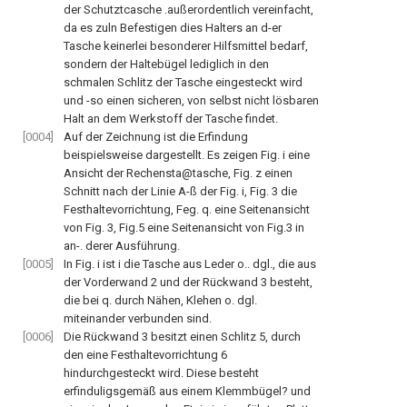
der Schutztcasche .außerordentlich vereinfacht,
da es zuln Befestigen dies Halters an d-er
Tasche keinerlei besonderer Hilfsmittel bedarf,
sondern der Haltebügel lediglich in den
schmalen Schlitz der Tasche eingesteckt wird
und -so einen sicheren, von selbst nicht lösbaren
Halt an dem Werkstoff der Tasche findet.
[0004]
Auf der Zeichnung ist die Erfindung
beispielsweise dargestellt. Es zeigen Fig. i eine
Ansicht der Rechensta@tasche, Fig. z einen
Schnitt nach der Linie A-ß der Fig. i, Fig. 3 die
Festhaltevorrichtung, Feg. q. eine Seitenansicht
von Fig. 3, Fig.5 eine Seitenansicht von Fig.3 in
an-. derer Ausführung.
[0005]
In Fig. i ist i die Tasche aus Leder o.. dgl., die aus
der Vorderwand 2 und der Rückwand 3 besteht,
die bei q. durch Nähen, Klehen o. dgl.
miteinander verbunden sind.
[0006]
Die Rückwand 3 besitzt einen Schlitz 5, durch
den eine Festhaltevorrichtung 6
hindurchgesteckt wird. Diese besteht
erfinduligsgemäß aus einem Klemmbügel? und