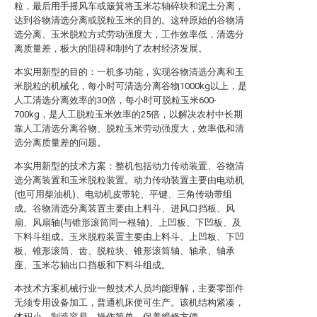
粒，最后用手摇风车或簸箕将玉米芯轴碎块和泥土分离，
达到谷物清选分离或脱粒玉米的目的。这种原始的谷物清
选分离、玉米脱粒方式劳动强度大，工作效率低，清选分
离质量差，极大的阻碍和制约了农村经济发展。
本实用新型的目的：一机多功能，实现谷物清选分离和玉
米脱粒的机械化，每小时可清选分离谷物1000kg以上，是
人工清选分离效率的30倍，每小时可脱粒玉米600-
700kg，是人工脱粒玉米效率的25倍，以解决农村中长期
靠人工清选分离谷物、脱粒玉米劳动强度大，效率低和清
选分离质量差的问题。
本实用新型的技术方案：整机包括动力传动装置、谷物清
选分离装置和玉米脱粒装置。动力传动装置主要由电动机
(也可用柴油机)、电动机皮带轮、平键、三角传动带组
成。谷物清选分离装置主要由上料斗、进风口挡板、风
扇、风扇轴(与锥形滚筒同一根轴)、上凹板、下凹板、及
下料斗组成。玉米脱粒装置主要由上料斗、上凹板、下凹
板、锥形滚筒、齿、脱粒块、锥形滚筒轴、轴承、轴承
座、玉米芯轴出口挡板和下料斗组成。
本技术方案机械行业一般技术人员均能理解，主要零部件
无须专用设备加工，普通机床便可生产。该机结构紧凑，
体积小，制造容易，操作简单，保养维修方便。