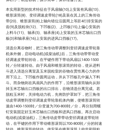
本实用新型的技术特征在于风扇轴(10)上安装有风扇(13)、
锥形滚筒(8)、变径调速皮带轮(18)及装在其上的三角传动
带(20)、锥形滚筒(8)上轴向错位沿圆周上等距4行排安装的
齿(9)及脱粒块(12)、下凹板(2)、上凹板(15)上偏心安装的
上料斗(11)、轴承(5)、轴承座(4)上安装的玉米芯轴出口挡
板(3)和轴承座(16)上安装的进风口挡板(17)。
清选分离谷物时，把三角传动带调整到变径调速皮带轮靠
机体外侧，启动电动机(或柴油机)后，三角传动带带动变
径调速皮带轮转动，在平键作用下带动风扇以1400-1500
转／分转速转动。由于风扇和锥形滚筒的转动，使从进料
斗进入清选分离室及玉米脱粒室的谷物在贯性离心力的作
用下沿上、下凹板作圆周运动，并从下凹板孔中漏入下料
斗。而杂物则在风扇风力的作用下，沿锥形滚筒轴向从卸
掉玉米芯轴出口挡板的出口排出，谷物清选分离完成。若
脱粒玉米时，关掉电动力机，先将防护罩卸下，把三角传
动皮带调整到变径调速皮带轮靠机体内侧，使锥形滚筒转
速由1400-1500转／分变速为700-800转／分，再分别用螺
钉安装固定好玉米芯轴出口挡板和进风口挡板。再次启动
电动机(或柴油机)，三角传动皮带带动变径调速皮带轮转
动，在平键的作用下带动锥形滚筒以700-800转／分的转速
转动。锥形滚筒的转动，使安装在锥形滚筒上的齿和脱粒