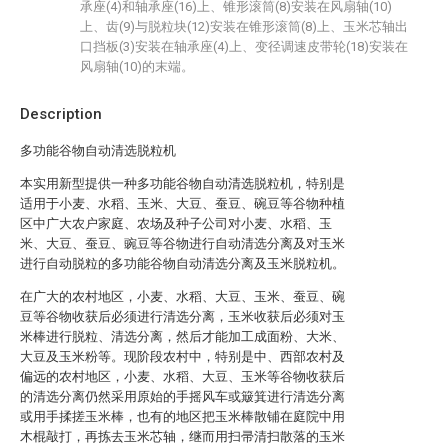
承座(4)和轴承座(16)上、锥形滚筒(8)安装在风扇轴(10)
上、齿(9)与脱粒块(12)安装在锥形滚筒(8)上、玉米芯轴出
口挡板(3)安装在轴承座(4)上、变径调速皮带轮(18)安装在
风扇轴(10)的末端。
Description
多功能谷物自动清选脱粒机
本实用新型提供一种多功能谷物自动清选脱粒机，特别是
适用于小麦、水稻、玉米、大豆、蚕豆、碗豆等谷物种植
区中广大农户家庭、农场及种子公司对小麦、水稻、玉
米、大豆、蚕豆、豌豆等谷物进行自动清选分离及对玉米
进行自动脱粒的多功能谷物自动清选分离及玉米脱粒机。
在广大的农村地区，小麦、水稻、大豆、玉米、蚕豆、碗
豆等谷物收获后必须进行清选分离，玉米收获后必须对玉
米棒进行脱粒、清选分离，然后才能加工成面粉、大米、
大豆及玉米粉等。现阶段农村中，特别是中、西部农村及
偏远的农村地区，小麦、水稻、大豆、玉米等谷物收获后
的清选分离仍然采用原始的手摇风车或簸箕进行清选分离
或用手揉搓玉米棒，也有的地区把玉米棒散铺在庭院中用
木棍敲打，再拣去玉米芯轴，继而用扫帚清扫散落的玉米