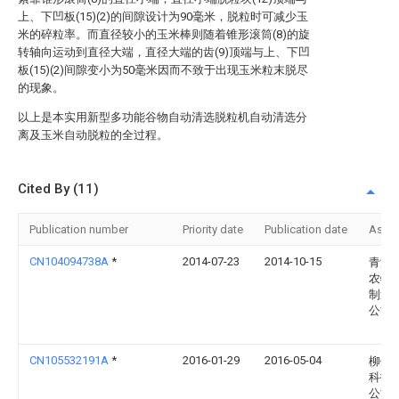
上、下凹板(15)(2)的间隙设计为90毫米，脱粒时可减少玉
米的碎粒率。而直径较小的玉米棒则随着锥形滚筒(8)的旋
转轴向运动到直径大端，直径大端的齿(9)顶端与上、下凹
板(15)(2)间隙变小为50毫米因而不致于出现玉米粒末脱尽
的现象。
以上是本实用新型多功能谷物自动清选脱粒机自动清选分
离及玉米自动脱粒的全过程。
Cited By (11)
Publication number
Priority date
Publication date
Assi
CN104094738A
*
2014-07-23
2014-10-15
青海
农牧
制造
公司
CN105532191A
*
2016-01-29
2016-05-04
柳州
科技
公司