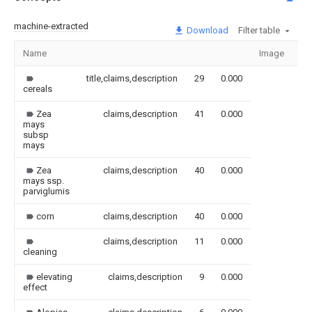
machine-extracted
Download
Filter table
Name
Image
Se
title,claims,description
29
0.000
cereals
Zea
claims,description
41
0.000
mays
subsp
mays
Zea
claims,description
40
0.000
mays ssp.
parviglumis
corn
claims,description
40
0.000
claims,description
11
0.000
cleaning
elevating
claims,description
9
0.000
effect