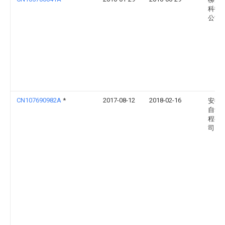
科技
公司
CN107690982A
*
2017-08-12
2018-02-16
安徽
自动
程有
司