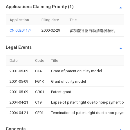
Applications Claiming Priority (1)
Application
Filing date
Title
CN 00204174
2000-02-29
多功能谷物自动清选脱粒机
Legal Events
Date
Code
Title
2001-05-09
C14
Grant of patent or utility model
2001-05-09
FG1K
Grant of utility model
2001-05-09
GR01
Patent grant
2004-04-21
C19
Lapse of patent right due to non-payment of th
2004-04-21
CF01
Termination of patent right due to non-payment
Concepts