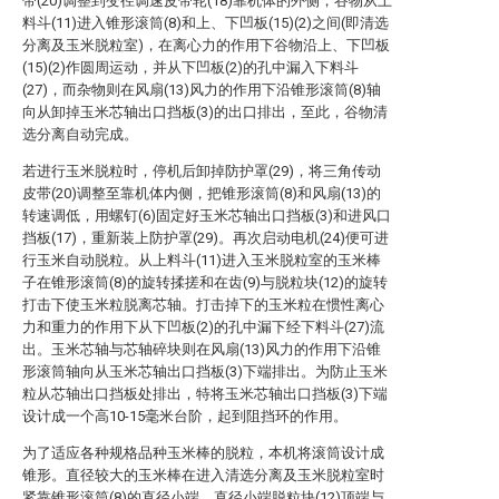
带(20)调整到变径调速皮带轮(18)靠机体的外侧，谷物从上
料斗(11)进入锥形滚筒(8)和上、下凹板(15)(2)之间(即清选
分离及玉米脱粒室)，在离心力的作用下谷物沿上、下凹板
(15)(2)作圆周运动，并从下凹板(2)的孔中漏入下料斗
(27)，而杂物则在风扇(13)风力的作用下沿锥形滚筒(8)轴
向从卸掉玉米芯轴出口挡板(3)的出口排出，至此，谷物清
选分离自动完成。
若进行玉米脱粒时，停机后卸掉防护罩(29)，将三角传动
皮带(20)调整至靠机体内侧，把锥形滚筒(8)和风扇(13)的
转速调低，用螺钉(6)固定好玉米芯轴出口挡板(3)和进风口
挡板(17)，重新装上防护罩(29)。再次启动电机(24)便可进
行玉米自动脱粒。从上料斗(11)进入玉米脱粒室的玉米棒
子在锥形滚筒(8)的旋转揉搓和在齿(9)与脱粒块(12)的旋转
打击下使玉米粒脱离芯轴。打击掉下的玉米粒在惯性离心
力和重力的作用下从下凹板(2)的孔中漏下经下料斗(27)流
出。玉米芯轴与芯轴碎块则在风扇(13)风力的作用下沿锥
形滚筒轴向从玉米芯轴出口挡板(3)下端排出。为防止玉米
粒从芯轴出口挡板处排出，特将玉米芯轴出口挡板(3)下端
设计成一个高10-15毫米台阶，起到阻挡环的作用。
为了适应各种规格品种玉米棒的脱粒，本机将滚筒设计成
锥形。直径较大的玉米棒在进入清选分离及玉米脱粒室时
紧靠锥形滚筒(8)的直径小端，直径小端脱粒块(12)顶端与