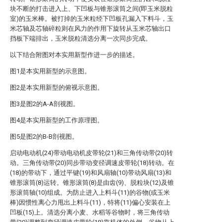
块不断的打击进入上、下凹板与锥形滚筒之间(即玉米脱粒
室)的玉米棒。被打掉的玉米粒经下凹板孔漏入下料斗，玉
米芯轴及芯轴碎粒则在风力的作用下旋转从玉米芯轴出口
挡板下端排出，玉米脱粒清选分离一次同步完成。
以下结合附图对本实用新型作进一步的描述。
图1是本实用新型的示意图。
图2是本实用新型的俯视示意图。
图3是图2的A-A剖视图。
图4是本实用新型的工作原理图。
图5是图2的B-B剖视图。
启动电动机(24)带动电动机皮带轮(21)和三角传动带(20)转
动。三角传动带(20)同步带动变径调速皮带轮(18)转动。在
(18)的带动下，通过平键(19)和风扇轴(10)带动风扇(13)和
锥形滚筒(8)运转。锥形滚筒(8)是由齿(9)、脱粒块(12)及锥
形滚筒轴(10)组成。为防止进入上料斗(11)的谷物(或玉米
棒)因惯性离心力甩出上料斗(11)，特将(11)偏心安装在上
凹板(15)上。清选分离小麦、水稻等谷物时，将三角传动