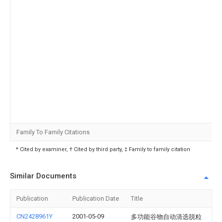
Family To Family Citations
* Cited by examiner, † Cited by third party, ‡ Family to family citation
Similar Documents
Publication
Publication Date
Title
CN2428961Y
2001-05-09
多功能谷物自动清选脱粒