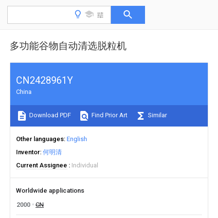
多功能谷物自动清选脱粒机
CN2428961Y
China
Download PDF
Find Prior Art
Similar
Other languages
English
Inventor
何明清
Current Assignee
Individual
Worldwide applications
2000
CN