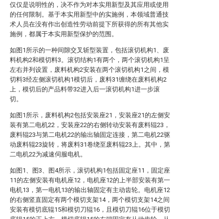
仅仅是说明性的，决不作为对本实用新型及其应用或使用
的任何限制。基于本实用新型中的实施例，本领域普通技
术人员在没有作出创造性劳动前提下所获得的所有其他实
施例，都属于本实用新型保护的范围。
如图1所示的一种间隙交叉斩型装置，包括滚切机构1、废
料机构2和模切料3。滚切结构1有两个，两个滚切机构1呈
左右并列设置，废料机构2安装在两个滚切机构1之间，模
切料3经左侧滚切机构1模切后，废料31缠绕在废料机构2
上，模切后的产品料带32进入后一滚切机构1进一步滚
切。
如图1所示，废料机构2包括安装座21，安装座21的左侧安
装有第二电机22，安装座22的右侧转动安装有废料辊23，
废料辊23与第二电机22的输出轴固定连接，第二电机22驱
动废料辊23旋转，将废料31卷绕至废料辊23上。其中，第
二电机22为减速伺服电机。
如图1、图3、图4所示，滚切机构1包括固定座11，固定座
11的左侧安装有电机座12，电机座12的上半部安装有第一
电机13，第一电机13的输出轴固定有主动齿轮。电机座12
的右侧竖直固定有两个模切支架14，两个模切支架14之间
安装有模切底辊15和模切刀辊16，且模切刀辊16位于模切