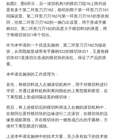
如图2、图6所示，后一滚切机构1的模切刀辊16上阵列设
置有多个第二环形刀刃162，相邻的两个第一环形刀刃161
间隔设置。第二环形刀刃162与第一环形刀刃161的形状相
同，但第二环形刀刃162的一侧凸出设置，用于形成手撕
柄322。第二环形刀刃162的高度大于模切料3的厚度，用
于将模切块321单个切出。
作为本申请的一个优选实施例，第二环形刀刃162为锯齿
状，从而既能形成带有手撕柄322的模切块321，又避免模
切块321直接切出造成的模切块的杂乱，保证了产品的质
量。
本申请实施例的工作原理为：
首先，将模切料送入左侧滚切机构中，用于对模切料进行
半切，并通过废料机构剥离间隙处的上离型膜和胶层，在
下离型膜上形成间隔设置的模切块；
然后，将上述模切后的模切料再送入右侧的滚切机构中，
在相同位置对模切块的边缘进行二次滚切，在模切块的边
缘形成邮票线，并在模切块的一侧形成凸出的手撕柄，方
便对下离型膜进行揭除。
上述本申请实施例中的技术方案，至少具有如下的技术效