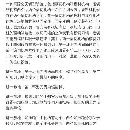
一种间隙交叉斩型装置，包括滚切机构和废料机构，滚切
结构有两个，两个滚切机构呈左右并列设置，废料机构设
置在两个滚切机构之间，前一滚切机构的废料与废料机构
连接；滚切机构包括固定座，固定座的一侧安装有第一电
机，固定座的另一侧安装有模切底辊，模切底辊与第一电
机的驱动轴连接，模切底辊的上侧安装有模切刀辊，模切
刀辊与模切底辊传动连接；其中，前一滚切机构的模切刀
辊上阵列设置有第一环形刀刃，第一环形刀刃间隔设置；
后一滚切机构的模切刀辊上阵列设置有第二环形刀刃，第
二环形刀刃与第一环形刀刃一一对应，且第二环形刀刃的
一侧凸出设置。
进一步地，第一环形刀刃的高度小于模切料的厚度，第二
环形刀刃的高度大于模切料的厚度。
进一步地，第二环形刀刃为锯齿状。
进一步地，模切刀辊的上侧安装有加压板，加压板的下侧
设置有加压轮，加压轮与模切刀辊抵接，加压板的上方设
置有手轮。
进一步地，加压轮、手轮均有两个，两个加压轮分别位于
模切刀辊的两端，两个手轮分别位于两个加压轮的上方。