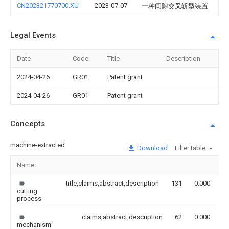
CN202321770700.XU
2023-07-07
一种间隙交叉斩型装置
Legal Events
Date
Code
Title
Description
2024-04-26
GR01
Patent grant
2024-04-26
GR01
Patent grant
Concepts
machine-extracted
Download
Filter table
Name
I
title,claims,abstract,description
131
0.000
cutting
process
claims,abstract,description
62
0.000
mechanism