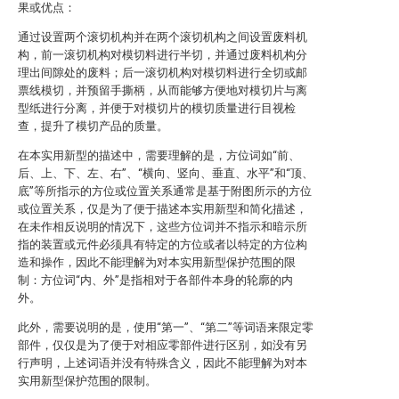
果或优点：
通过设置两个滚切机构并在两个滚切机构之间设置废料机
构，前一滚切机构对模切料进行半切，并通过废料机构分
理出间隙处的废料；后一滚切机构对模切料进行全切或邮
票线模切，并预留手撕柄，从而能够方便地对模切片与离
型纸进行分离，并便于对模切片的模切质量进行目视检
查，提升了模切产品的质量。
在本实用新型的描述中，需要理解的是，方位词如“前、
后、上、下、左、右”、“横向、竖向、垂直、水平”和“顶、
底”等所指示的方位或位置关系通常是基于附图所示的方位
或位置关系，仅是为了便于描述本实用新型和简化描述，
在未作相反说明的情况下，这些方位词并不指示和暗示所
指的装置或元件必须具有特定的方位或者以特定的方位构
造和操作，因此不能理解为对本实用新型保护范围的限
制：方位词“内、外”是指相对于各部件本身的轮廓的内
外。
此外，需要说明的是，使用“第一”、“第二”等词语来限定零
部件，仅仅是为了便于对相应零部件进行区别，如没有另
行声明，上述词语并没有特殊含义，因此不能理解为对本
实用新型保护范围的限制。