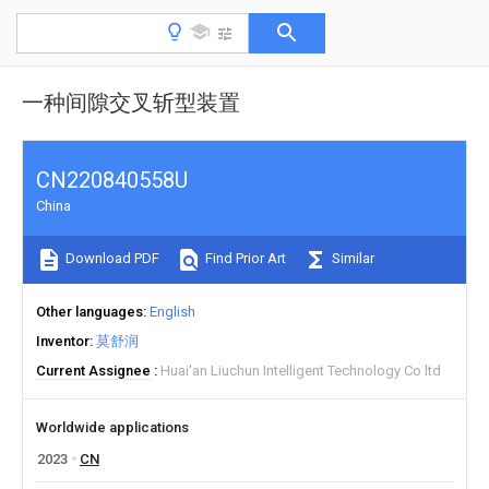
一种间隙交叉斩型装置
CN220840558U
China
Download PDF
Find Prior Art
Similar
Other languages
English
Inventor
莫舒润
Current Assignee
Huai'an Liuchun Intelligent Technology Co ltd
Worldwide applications
2023
CN