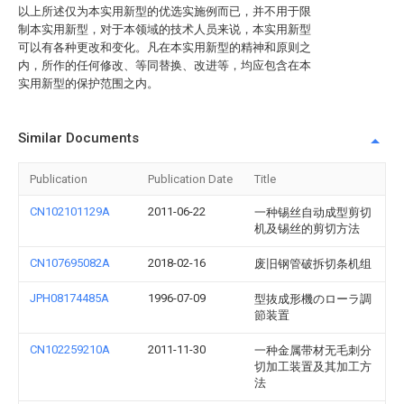
以上所述仅为本实用新型的优选实施例而已，并不用于限
制本实用新型，对于本领域的技术人员来说，本实用新型
可以有各种更改和变化。凡在本实用新型的精神和原则之
内，所作的任何修改、等同替换、改进等，均应包含在本
实用新型的保护范围之内。
Similar Documents
Publication
Publication Date
Title
CN102101129A
2011-06-22
一种锡丝自动成型剪切
机及锡丝的剪切方法
CN107695082A
2018-02-16
废旧钢管破拆切条机组
JPH08174485A
1996-07-09
型抜成形機のローラ調
節装置
CN102259210A
2011-11-30
一种金属带材无毛刺分
切加工装置及其加工方
法