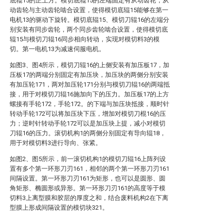
底辊15的正上方。模切底辊15的左端固定有从动齿轮，从
动齿轮与主动齿轮啮合设置，使得模切底辊15能够在第一
电机13的驱动下旋转。模切底辊15、模切刀辊16的左端分
别安装有同步齿轮，两个同步齿轮啮合设置，使得模切底
辊15与模切刀辊16同步相向转动，实现对模切料3的模
切。第一电机13为减速伺服电机。
如图3、图4所示，模切刀辊16的上侧安装有加压板17，加
压板17的两端分别固定有加压块，加压块的两侧分别安装
有加压轮171，两对加压轮171分别与模切刀辊16的两端抵
接，用于对模切刀辊16施加向下的压力。加压板17的上方
螺接有手轮172，手轮172。的下端与加压块抵接，顺时针
转动手轮172可以将加压块下压，增加对模切刀棍16的压
力；逆时针转动手轮172可以是加压块上提，减小对模切
刀辊16的压力。滚切机构1的两侧分别固定有导向辊18，
用于对模切料3进行导向、张紧。
如图2、图5所示，前一滚切机构1的模切刀辊16上阵列设
置有多个第一环形刀刃161，相邻的两个第一环形刀刃161
间隔设置。第一环形刀刃161为矩形，也可以是圆形、圆
角矩形、椭圆形或异形。第一环形刀刃161的高度等于模
切料3上离型膜和胶层的厚度之和，结合废料机构2在下离
型膜上形成间隔设置的模切块321。