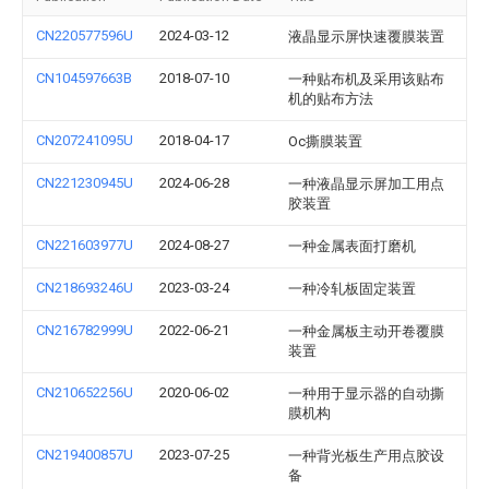
CN220577596U
2024-03-12
液晶显示屏快速覆膜装置
CN104597663B
2018-07-10
一种贴布机及采用该贴布
机的贴布方法
CN207241095U
2018-04-17
Oc撕膜装置
CN221230945U
2024-06-28
一种液晶显示屏加工用点
胶装置
CN221603977U
2024-08-27
一种金属表面打磨机
CN218693246U
2023-03-24
一种冷轧板固定装置
CN216782999U
2022-06-21
一种金属板主动开卷覆膜
装置
CN210652256U
2020-06-02
一种用于显示器的自动撕
膜机构
CN219400857U
2023-07-25
一种背光板生产用点胶设
备