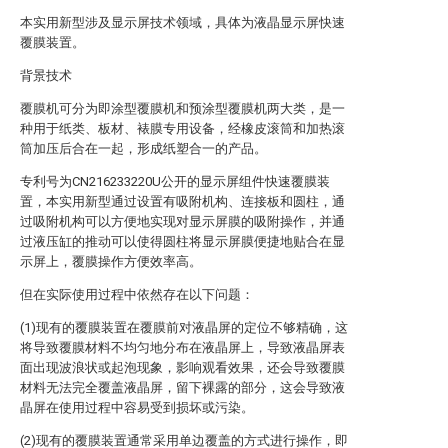
本实用新型涉及显示屏技术领域，具体为液晶显示屏快速
覆膜装置。
背景技术
覆膜机可分为即涂型覆膜机和预涂型覆膜机两大类，是一
种用于纸类、板材、裱膜专用设备，经橡皮滚筒和加热滚
筒加压后合在一起，形成纸塑合一的产品。
专利号为CN216233220U公开的显示屏组件快速覆膜装
置，本实用新型通过设置有吸附机构、连接板和圆柱，通
过吸附机构可以方便地实现对显示屏膜的吸附操作，并通
过液压缸的推动可以使得圆柱将显示屏膜便捷地贴合在显
示屏上，覆膜操作方便效率高。
但在实际使用过程中依然存在以下问题：
(1)现有的覆膜装置在覆膜前对液晶屏的定位不够精确，这
将导致覆膜材料不均匀地分布在液晶屏上，导致液晶屏表
面出现波浪状或起泡现象，影响观看效果，还会导致覆膜
材料无法完全覆盖液晶屏，留下裸露的部分，这会导致液
晶屏在使用过程中容易受到损坏或污染。
(2)现有的覆膜装置通常采用单边覆盖的方式进行操作，即