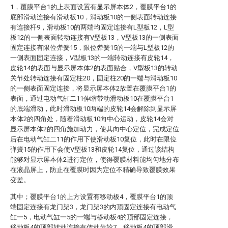
1，覆膜平台1的上表面设置有显示屏本体2，覆膜平台1的
底部滑动连接有滑动板10，滑动板10的一侧表面转动连接
有连接杆9，滑动板10的两端均固定连接有L型板12，L型
板12的一侧表面转动连接有V型板13，V型板13的一侧表面
固定连接有限位弹簧15，限位弹簧15的一端与L型板12的
一侧表面固定连接，V型板13的一端转动连接有皮轮14，
皮轮14的表面与显示屏本体2的表面贴合，V型板13的转动
关节处转动连接有固定柱20，固定柱20的一端与滑动板10
的一侧表面固定连接，将显示屏本体2放置在覆膜平台1的
表面，通过电动气缸二11伸缩带动滑动板10在覆膜平台1
的底端滑动，此时滑动板10两端的皮轮14会解除到显示屏
本体2的四角处，随着滑动板10向中心运动，皮轮14会对
显示屏本体2的四角施加动力，使其向中心定位，完成定位
后在电动气缸二11的作用下使滑动板10复位，此时在限位
弹簧15的作用下会使V型板13和皮轮14复位，通过该结构
能够对显示屏本体2进行定位，使得覆膜材料能均匀地分布
在液晶屏上，防止在覆膜时因为定位不精确导致覆膜效果
变差。
其中；覆膜平台1的上方设置有移动板4，覆膜平台1的顶
端固定连接有龙门架3，龙门架3的内顶固定连接有电动气
缸一5，电动气缸一5的一端与移动板4的顶部固定连接，
移动板4的顶部转动连接有传动齿轮7，移动板4的顶部滑