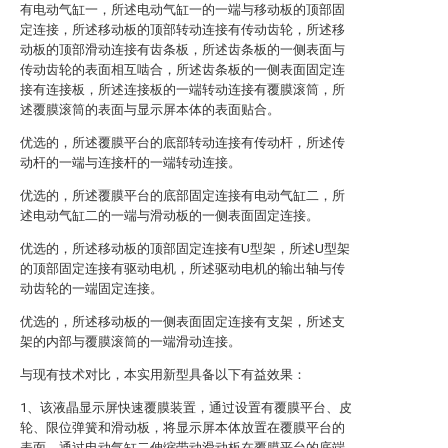
有电动气缸一，所述电动气缸一的一端与移动板的顶部固
定连接，所述移动板的顶部转动连接有传动齿轮，所述移
动板的顶部滑动连接有齿条板，所述齿条板的一侧表面与
传动齿轮的表面相互啮合，所述齿条板的一侧表面固定连
接有连接板，所述连接板的一端转动连接有覆膜滚筒，所
述覆膜滚筒的表面与显示屏本体的表面贴合。
优选的，所述覆膜平台的底部转动连接有传动杆，所述传
动杆的一端与连接杆的一端转动连接。
优选的，所述覆膜平台的底部固定连接有电动气缸二，所
述电动气缸二的一端与滑动板的一侧表面固定连接。
优选的，所述移动板的顶部固定连接有U型架，所述U型架
的顶部固定连接有驱动电机，所述驱动电机的输出轴与传
动齿轮的一端固定连接。
优选的，所述移动板的一侧表面固定连接有支架，所述支
架的内部与覆膜滚筒的一端滑动连接。
与现有技术对比，本实用新型具备以下有益效果：
1、该液晶显示屏快速覆膜装置，通过设置有覆膜平台、皮
轮、限位弹簧和滑动板，将显示屏本体放置在覆膜平台的
表面，通过电动气缸二伸缩带动滑动板在覆膜平台的底端