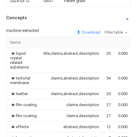
2024-03-12
GR01
Patent grant
Concepts
machine-extracted
Download
Filter table
Name
liquid
title,claims,abstract,description
20
0.000
crystal
related
substance
tectorial
claims,abstract,description
54
0.000
membrane
leather
claims,abstract,description
20
0.000
film coating
claims,description
27
0.000
film coating
claims,description
27
0.000
effects
abstract,description
12
0.000