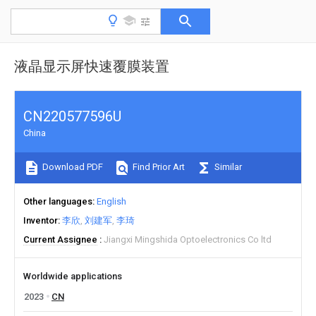
液晶显示屏快速覆膜装置
CN220577596U
China
Download PDF
Find Prior Art
Similar
Other languages
English
Inventor
李欣
刘建军
李琦
Current Assignee
Jiangxi Mingshida Optoelectronics Co ltd
Worldwide applications
2023
CN