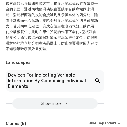
该液晶显示屏快速覆膜装置，将显示屏本体放置在覆膜平
台的表面，通过两端的滑动板在覆膜平台的底端同步滑
动，滑动板两端的皮轮会接触到显示屏本体的四角处，随
着滑动板向中心运动，皮轮会对显示屏本体的四角施加动
力，使其向中心定位，完成定位后在电动气缸二的作用下
使滑动板复位，此时在限位弹簧的作用下会使V型板和皮
轮复位，通过该结构能够对显示屏本体进行定位，使得覆
膜材料能均匀地分布在液晶屏上，防止在覆膜时因为定位
不精确导致覆膜效果变差。
Landscapes
Devices For Indicating Variable
Information By Combining Individual
Elements
Show more
Claims
(6)
Hide Dependent