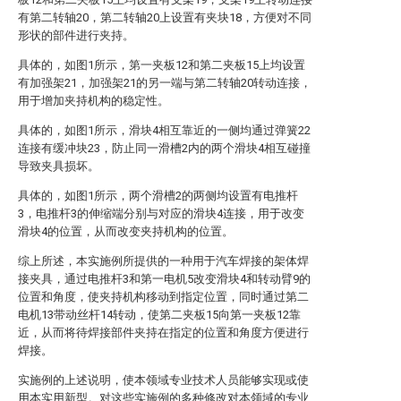
有第二转轴20，第二转轴20上设置有夹块18，方便对不同
形状的部件进行夹持。
具体的，如图1所示，第一夹板12和第二夹板15上均设置
有加强架21，加强架21的另一端与第二转轴20转动连接，
用于增加夹持机构的稳定性。
具体的，如图1所示，滑块4相互靠近的一侧均通过弹簧22
连接有缓冲块23，防止同一滑槽2内的两个滑块4相互碰撞
导致夹具损坏。
具体的，如图1所示，两个滑槽2的两侧均设置有电推杆
3，电推杆3的伸缩端分别与对应的滑块4连接，用于改变
滑块4的位置，从而改变夹持机构的位置。
综上所述，本实施例所提供的一种用于汽车焊接的架体焊
接夹具，通过电推杆3和第一电机5改变滑块4和转动臂9的
位置和角度，使夹持机构移动到指定位置，同时通过第二
电机13带动丝杆14转动，使第二夹板15向第一夹板12靠
近，从而将待焊接部件夹持在指定的位置和角度方便进行
焊接。
实施例的上述说明，使本领域专业技术人员能够实现或使
用本实用新型。对这些实施例的多种修改对本领域的专业