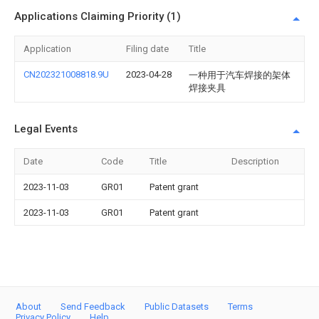
Applications Claiming Priority (1)
Application
Filing date
Title
CN202321008818.9U
2023-04-28
一种用于汽车焊接的架体
焊接夹具
Legal Events
Date
Code
Title
Description
2023-11-03
GR01
Patent grant
2023-11-03
GR01
Patent grant
About
Send Feedback
Public Datasets
Terms
Privacy Policy
Help