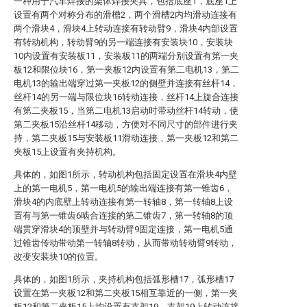
一种用于汽车焊接的架体焊接夹具，包括底座1，底座1上
设置有两个对称分布的滑槽2，两个滑槽2内均滑动连接有
两个滑块4，滑块4上转动连接有转动臂9，滑块4内部设置
有转动机构，转动臂9的另一端连接有安装块10，安装块
10内设置有安装板11，安装板11的两端分别设置有第一夹
板12和限位块16，第一夹板12内设置有第二电机13，第二
电机13的输出端穿过第一夹板12的侧壁并连接有丝杆14，
丝杆14的另一端与限位块16转动连接，丝杆14上旋合连接
有第二夹板15，当第二电机13启动时带动丝杆14转动，使
第二夹板15沿丝杆14移动，方便对不同尺寸的部件进行夹
持，第二夹板15与安装板11滑动连接，第一夹板12和第二
夹板15上设置有夹持机构。
具体的，如图1所示，转动机构包括固定设置在滑块4内壁
上的第一电机5，第一电机5的输出端连接有第一锥齿6，
滑块4的内底壁上转动连接有第一转轴8，第一转轴8上设
置有与第一锥齿6啮合连接的第二锥齿7，第一转轴8的顶
端贯穿滑块4的顶壁并与转动臂9固定连接，第一电机5通
过锥齿传动带动第一转轴8转动，从而带动转动臂9转动，
改变安装块10的位置。
具体的，如图1所示，夹持机构包括弧形槽17，弧形槽17
设置在第一夹板12和第二夹板15相互靠近的一侧，第一夹
板12和第二夹板15上均设置有支架19，支架19上转动连接