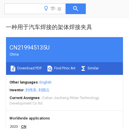
一种用于汽车焊接的架体焊接夹具
CN219945135U
China
Download PDF
Find Prior Art
Similar
Other languages
English
Inventor
刘伟东
刘国云
Current Assignee
Dalian Jiacheng Ritian Technology
Development Co ltd
Worldwide applications
2023
CN