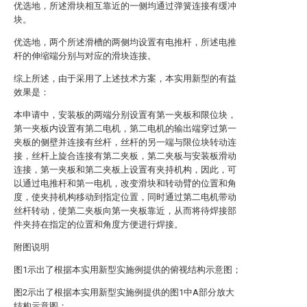
优选地，所述滑块相互靠近的一侧均通过弹簧连接有缓冲
块。
优选地，两个所述滑槽的两侧均设置有电推杆，所述电推
杆的伸缩端分别与对应的滑块连接。
综上所述，由于采用了上述技术方案，本实用新型的有益
效果是：
本申请中，安装板的两端分别设置有第一夹板和限位块，
第一夹板内设置有第二电机，第二电机的输出端穿过第一
夹板的侧壁并连接有丝杆，丝杆的另一端与限位块转动连
接，丝杆上旋合连接有第二夹板，第二夹板与安装板滑动
连接，第一夹板和第二夹板上设置有夹持机构，因此，可
以通过电推杆和第一电机，改变滑块和转动臂的位置和角
度，使夹持机构移动到指定位置，同时通过第二电机带动
丝杆转动，使第二夹板向第一夹板靠近，从而将待焊接部
件夹持在指定的位置和角度方便进行焊接。
附图说明
图1示出了根据本实用新型实施例提供的俯视结构示意图；
图2示出了根据本实用新型实施例提供的图1中A部分放大
结构示意图；