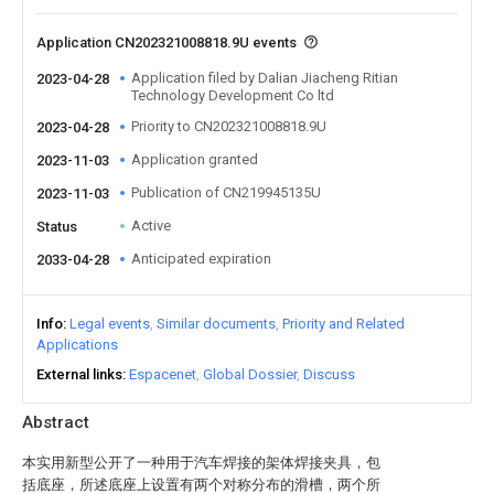
Application CN202321008818.9U events
Application filed by Dalian Jiacheng Ritian
2023-04-28
Technology Development Co ltd
Priority to CN202321008818.9U
2023-04-28
Application granted
2023-11-03
Publication of CN219945135U
2023-11-03
Active
Status
Anticipated expiration
2033-04-28
Info
Legal events
Similar documents
Priority and Related
Applications
External links
Espacenet
Global Dossier
Discuss
Abstract
本实用新型公开了一种用于汽车焊接的架体焊接夹具，包
括底座，所述底座上设置有两个对称分布的滑槽，两个所