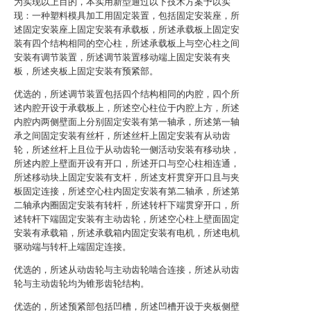
为实现以上目的，本实用新型通过以下技术方案予以实
现：一种塑料模具加工用固定装置，包括固定安装座，所
述固定安装座上固定安装有承载板，所述承载板上固定安
装有四个结构相同的空心柱，所述承载板上与空心柱之间
安装有调节装置，所述调节装置移动端上固定安装有夹
板，所述夹板上固定安装有预紧部。
优选的，所述调节装置包括四个结构相同的内腔，四个所
述内腔开设于承载板上，所述空心柱位于内腔上方，所述
内腔内两侧壁面上分别固定安装有第一轴承，所述第一轴
承之间固定安装有丝杆，所述丝杆上固定安装有从动齿
轮，所述丝杆上且位于从动齿轮一侧活动安装有移动块，
所述内腔上壁面开设有开口，所述开口与空心柱相连通，
所述移动块上固定安装有支杆，所述支杆贯穿开口且与夹
板固定连接，所述空心柱内固定安装有第二轴承，所述第
二轴承内圈固定安装有转杆，所述转杆下端贯穿开口，所
述转杆下端固定安装有主动齿轮，所述空心柱上壁面固定
安装有承载箱，所述承载箱内固定安装有电机，所述电机
驱动端与转杆上端固定连接。
优选的，所述从动齿轮与主动齿轮啮合连接，所述从动齿
轮与主动齿轮均为锥形齿轮结构。
优选的，所述预紧部包括凹槽，所述凹槽开设于夹板侧壁