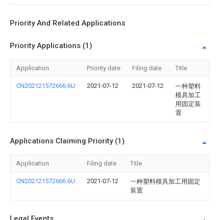
Priority And Related Applications
Priority Applications (1)
Application
Priority date
Filing date
Title
CN202121572666.6U
2021-07-12
2021-07-12
一种塑料
模具加工
用固定装
置
Applications Claiming Priority (1)
Application
Filing date
Title
CN202121572666.6U
2021-07-12
一种塑料模具加工用固定
装置
Legal Events