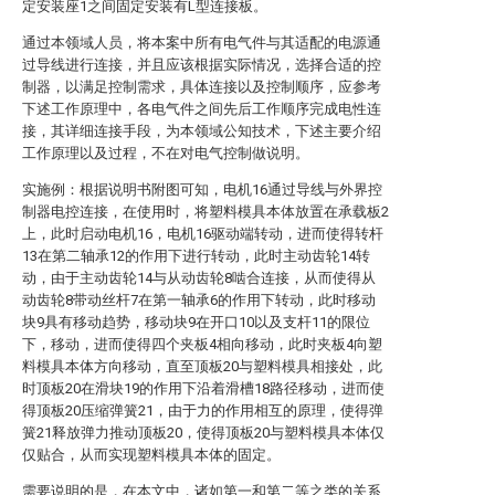
定安装座1之间固定安装有L型连接板。
通过本领域人员，将本案中所有电气件与其适配的电源通
过导线进行连接，并且应该根据实际情况，选择合适的控
制器，以满足控制需求，具体连接以及控制顺序，应参考
下述工作原理中，各电气件之间先后工作顺序完成电性连
接，其详细连接手段，为本领域公知技术，下述主要介绍
工作原理以及过程，不在对电气控制做说明。
实施例：根据说明书附图可知，电机16通过导线与外界控
制器电控连接，在使用时，将塑料模具本体放置在承载板2
上，此时启动电机16，电机16驱动端转动，进而使得转杆
13在第二轴承12的作用下进行转动，此时主动齿轮14转
动，由于主动齿轮14与从动齿轮8啮合连接，从而使得从
动齿轮8带动丝杆7在第一轴承6的作用下转动，此时移动
块9具有移动趋势，移动块9在开口10以及支杆11的限位
下，移动，进而使得四个夹板4相向移动，此时夹板4向塑
料模具本体方向移动，直至顶板20与塑料模具相接处，此
时顶板20在滑块19的作用下沿着滑槽18路径移动，进而使
得顶板20压缩弹簧21，由于力的作用相互的原理，使得弹
簧21释放弹力推动顶板20，使得顶板20与塑料模具本体仅
仅贴合，从而实现塑料模具本体的固定。
需要说明的是，在本文中，诸如第一和第二等之类的关系