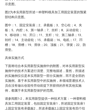
示意图。
图2为本实用新型所述一种塑料模具加工用固定装置的预紧
部结构示意图。
图中：1、固定安装座；2、承载板；3、空心柱；4、夹
板；5、内腔；6、第一轴承；7、丝杆；8、从动齿轮；
9、移动块；10、开口；11、支杆；12、第二轴承；13、
转杆；14、主动齿轮；15、承载箱；16、电机；17、凹
槽；18、滑槽；19、滑块；20、顶板；21、弹簧；22、防
滑垫。
具体实施方式
下面将结合本实用新型实施例中的附图，对本实用新型实
施例中的技术方案进行清楚、完整地描述，显然，所描述
的实施例仅仅是本实用新型一部分实施例，而不是全部的
实施例。基于本实用新型中的实施例，本领域普通技术人
员在没有做出创造性劳动前提下所获得的所有其他实施
例，都属于本实用新型保护的范围。
请参阅图1-2，本实用新型提供一种技术方案：一种塑料模
具加工用固定装置，包括固定安装座1，所述固定安装座1
上固定安装有承载板2，所述承载板2上固定安装有四个结