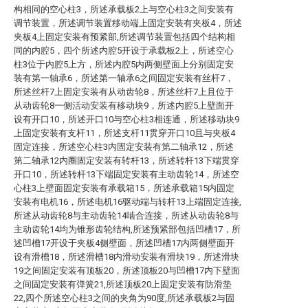
构相同的空心柱3，所述承载板2上与空心柱3之间安装有
调节装置，所述调节装置移动端上固定安装有夹板4，所述
夹板4上固定安装有预紧部,所述调节装置包括四个结构相
同的内腔5，四个所述内腔5开设于承载板2上，所述空心
柱3位于内腔5上方，所述内腔5内两侧壁面上分别固定安
装有第一轴承6，所述第一轴承6之间固定安装有丝杆7，
所述丝杆7上固定安装有从动齿轮8，所述丝杆7上且位于
从动齿轮8一侧活动安装有移动块9，所述内腔5上壁面开
设有开口10，所述开口10与空心柱3相连通，所述移动块9
上固定安装有支杆11，所述支杆11贯穿开口10且与夹板4
固定连接，所述空心柱3内固定安装有第二轴承12，所述
第二轴承12内圈固定安装有转杆13，所述转杆13下端贯穿
开口10，所述转杆13下端固定安装有主动齿轮14，所述空
心柱3上壁面固定安装有承载箱15，所述承载箱15内固定
安装有电机16，所述电机16驱动端与转杆13上端固定连接,
所述从动齿轮8与主动齿轮14啮合连接，所述从动齿轮8与
主动齿轮14均为锥形齿轮结构,所述预紧部包括凹槽17，所
述凹槽17开设于夹板4侧壁面，所述凹槽17内两侧壁面开
设有滑槽18，所述滑槽18内滑动安装有滑块19，所述滑块
19之间固定安装有顶板20，所述顶板20与凹槽17内下壁面
之间固定安装有弹簧21,所述顶板20上固定安装有防滑垫
22,四个所述空心柱3之间的夹角为90度,所述承载板2与固