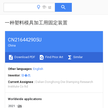
一种塑料模具加工用固定装置
CN216442905U
China
Download PDF
Find Prior Art
Similar
Other languages
English
Inventor
张�杰
Current Assignee
Dalian Donghong Die Stamping Research
Institute Co ltd
Worldwide applications
2021
CN