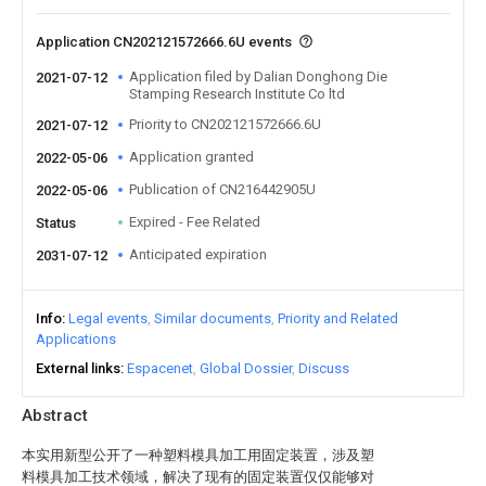
Application CN202121572666.6U events
Application filed by Dalian Donghong Die
2021-07-12
Stamping Research Institute Co ltd
Priority to CN202121572666.6U
2021-07-12
Application granted
2022-05-06
Publication of CN216442905U
2022-05-06
Expired - Fee Related
Status
Anticipated expiration
2031-07-12
Info
Legal events
Similar documents
Priority and Related
Applications
External links
Espacenet
Global Dossier
Discuss
Abstract
本实用新型公开了一种塑料模具加工用固定装置，涉及塑
料模具加工技术领域，解决了现有的固定装置仅仅能够对