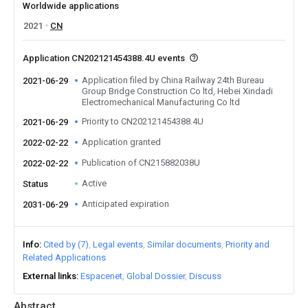
Worldwide applications
2021
CN
Application CN202121454388.4U events
Application filed by China Railway 24th Bureau
2021-06-29
Group Bridge Construction Co ltd, Hebei Xindadi
Electromechanical Manufacturing Co ltd
Priority to CN202121454388.4U
2021-06-29
Application granted
2022-02-22
Publication of CN215882038U
2022-02-22
Active
Status
Anticipated expiration
2031-06-29
Info
Cited by (7)
Legal events
Similar documents
Priority and
Related Applications
External links
Espacenet
Global Dossier
Discuss
Abstract