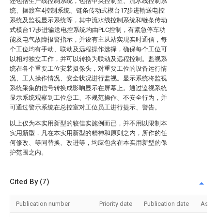
还包括生产线控制系统，包括中央控制室、流水线控制系
统、摆渡车4控制系统、链条传动式模台17步进输送电控
系统及监视显示系统等，其中流水线控制系统和链条传动
式模台17步进输送电控系统均由PLC控制，有紧急停车功
能及电气故障报警指示，并设有主从站实现实时通信，每
个工位均有手动、联动及远程操作选择，确保每个工位可
以相对独立工作，并可以转换为联动及远程控制。监视系
统在各个重要工位安装摄像头，对重要工位的设备运行情
况、工人操作情况、安全状况进行监视。显示系统将监视
系统采集的信号转换成影响显示在屏幕上。通过监视系统
显示系统观察到工位怠工、不规范操作、不安全行为，并
可通过警示系统在总控室对工位员工进行提示、警告。
以上仅为本实用新型的较佳实施例而已，并不用以限制本
实用新型，凡在本实用新型的精神和原则之内，所作的任
何修改、等同替换、改进等，均应包含在本实用新型的保
护范围之内。
Cited By (7)
Publication number
Priority date
Publication date
Assi