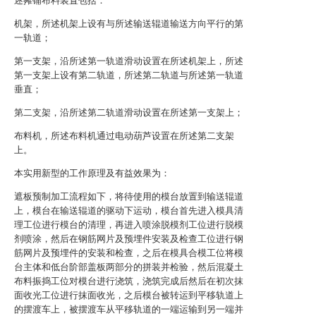
述摊铺布料装置包括：
机架，所述机架上设有与所述输送辊道输送方向平行的第
一轨道；
第一支架，沿所述第一轨道滑动设置在所述机架上，所述
第一支架上设有第二轨道，所述第二轨道与所述第一轨道
垂直；
第二支架，沿所述第二轨道滑动设置在所述第一支架上；
布料机，所述布料机通过电动葫芦设置在所述第二支架
上。
本实用新型的工作原理及有益效果为：
遮板预制加工流程如下，将待使用的模台放置到输送辊道
上，模台在输送辊道的驱动下运动，模台首先进入模具清
理工位进行模台的清理，再进入喷涂脱模剂工位进行脱模
剂喷涂，然后在钢筋网片及预埋件安装及检查工位进行钢
筋网片及预埋件的安装和检查，之后在模具合模工位将模
台主体和低台阶部盖板两部分的拼装并检验，然后混凝土
布料振捣工位对模台进行浇筑，浇筑完成后然后在初次抹
面收光工位进行抹面收光，之后模台被转运到平移轨道上
的摆渡车上，被摆渡车从平移轨道的一端运输到另一端并