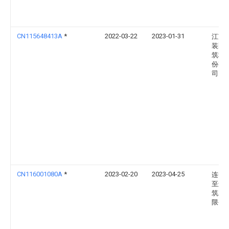
CN115648413A
*
2022-03-22
2023-01-31
江苏
装配
筑科
份有
司
CN116001080A
*
2023-02-20
2023-04-25
连云
至远
筑工
限公