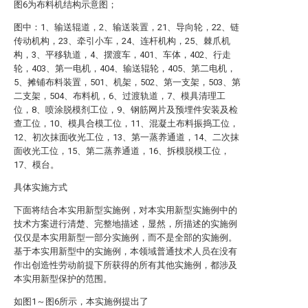
图6为布料机结构示意图；
图中：1、输送辊道，2、输送装置，21、导向轮，22、链
传动机构，23、牵引小车，24、连杆机构，25、棘爪机
构，3、平移轨道，4、摆渡车，401、车体，402、行走
轮，403、第一电机，404、输送辊轮，405、第二电机，
5、摊铺布料装置，501、机架，502、第一支架，503、第
二支架，504、布料机，6、过渡轨道，7、模具清理工
位，8、喷涂脱模剂工位，9、钢筋网片及预埋件安装及检
查工位，10、模具合模工位，11、混凝土布料振捣工位，
12、初次抹面收光工位，13、第一蒸养通道，14、二次抹
面收光工位，15、第二蒸养通道，16、拆模脱模工位，
17、模台。
具体实施方式
下面将结合本实用新型实施例，对本实用新型实施例中的
技术方案进行清楚、完整地描述，显然，所描述的实施例
仅仅是本实用新型一部分实施例，而不是全部的实施例。
基于本实用新型中的实施例，本领域普通技术人员在没有
作出创造性劳动前提下所获得的所有其他实施例，都涉及
本实用新型保护的范围。
如图1～图6所示，本实施例提出了