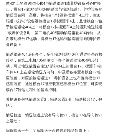
体401上的输送辊轮404与输送辊道1或养护设备对齐时停
止，模台17输送辊轮404的踏面与输送辊道1、养护设备的
输送面在同一高度。将模台17转运到摆渡车4上时，输送
辊道1或养护设备运输模台17到摆渡车4上，且使模台17位
于输送辊轮404上；将模台17从摆渡车4上转运到输送辊道
1或养护设备时，第二电机405驱动输送辊轮404转动，从
而带动模台17运动，将模台17运输到输送辊道1或养护设
备设备上。
输送辊轮404设有多个，多个输送辊轮404间通过链条连接
传动，在第二电机405的驱动下多个输送辊轮404同步转
动，可以输送放置在输送辊轮404上的模台17。摆渡车4的
车体401上在辊轮输送方向前、中及后各布置有模台17感
应装置，对应的输送辊道1、养护设备上也布置有模台17
感应装置，通过模台17感应装置感应模台17位置，可实现
模台17转运过程中的输送控制。
养护设备包括输送装置2，输送装置2用于输送模台17，包
括：
输送轨道，输送轨道上设有导向轮21，模台17在导向轮21
上运动；
间歇输送平台，间歇输送平台设置在输送轨道上；