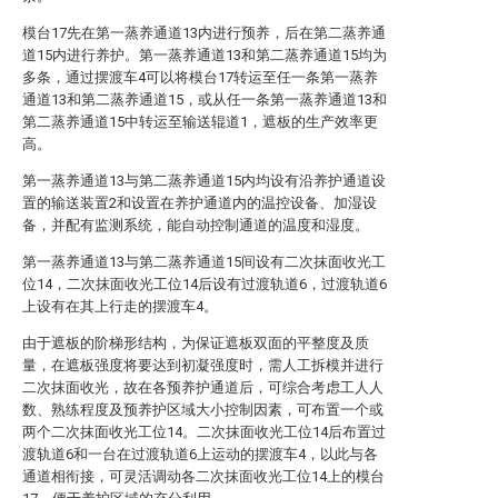
模台17先在第一蒸养通道13内进行预养，后在第二蒸养通
道15内进行养护。第一蒸养通道13和第二蒸养通道15均为
多条，通过摆渡车4可以将模台17转运至任一条第一蒸养
通道13和第二蒸养通道15，或从任一条第一蒸养通道13和
第二蒸养通道15中转运至输送辊道1，遮板的生产效率更
高。
第一蒸养通道13与第二蒸养通道15内均设有沿养护通道设
置的输送装置2和设置在养护通道内的温控设备、加湿设
备，并配有监测系统，能自动控制通道的温度和湿度。
第一蒸养通道13与第二蒸养通道15间设有二次抹面收光工
位14，二次抹面收光工位14后设有过渡轨道6，过渡轨道6
上设有在其上行走的摆渡车4。
由于遮板的阶梯形结构，为保证遮板双面的平整度及质
量，在遮板强度将要达到初凝强度时，需人工拆模并进行
二次抹面收光，故在各预养护通道后，可综合考虑工人人
数、熟练程度及预养护区域大小控制因素，可布置一个或
两个二次抹面收光工位14。二次抹面收光工位14后布置过
渡轨道6和一台在过渡轨道6上运动的摆渡车4，以此与各
通道相衔接，可灵活调动各二次抹面收光工位14上的模台