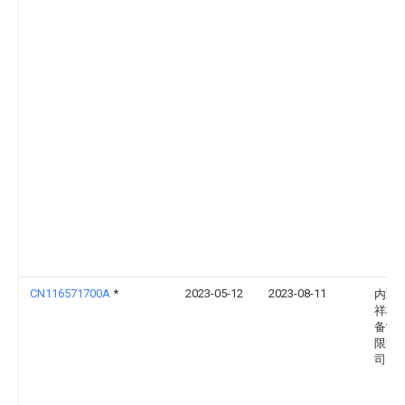
CN116571700A
*
2023-05-12
2023-08-11
内蒙
祥机
备制
限责
司