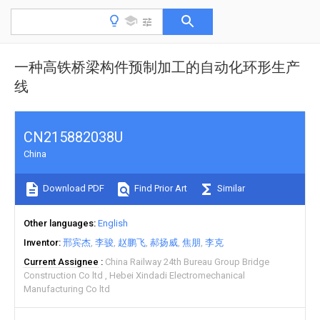
一种高铁桥梁构件预制加工的自动化环形生产
线
CN215882038U
China
Download PDF
Find Prior Art
Similar
Other languages
English
Inventor
邢宾杰
李骏
赵鹏飞
郝扬威
焦朋
李克
Current Assignee
China Railway 24th Bureau Group Bridge
Construction Co ltd
Hebei Xindadi Electromechanical
Manufacturing Co ltd