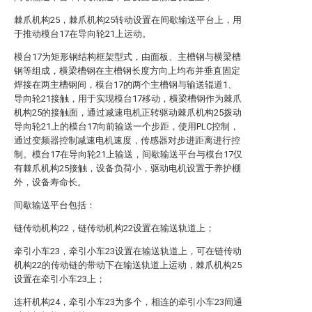
棘爪机构25，棘爪机构25转动设置在间歇输送平台上，用
于推动模台17在导向轮21上运动。
模台17为矩形钢结构框架型式，由面板、主槽钢与横梁槽
钢等组成，横梁槽钢在主槽钢长度方向上均布并垂直固定
焊接在两主槽钢间，模台17的两个主槽钢与输送辊道1、
导向轮21接触，用于实现模台17移动，横梁槽钢作为棘爪
机构25的接触面，通过减速电机正转驱动棘爪机构25拨动
导向轮21上的模台17向前输送一个步距，使用PLC控制，
通过变频器控制减速电机速度，传感器对步进距离进行控
制。模台17在导向轮21上输送，间歇输送平台与模台17仅
有棘爪机构25接触，设备负荷小，驱动电机设置于养护棚
外，设备寿命长。
间歇输送平台包括：
链传动机构22，链传动机构22设置在输送轨道上；
牵引小车23，牵引小车23设置在输送轨道上，可在链传动
机构22的传动链的带动下在输送轨道上运动，棘爪机构25
设置在牵引小车23上；
连杆机构24，牵引小车23为多个，相连的牵引小车23间通