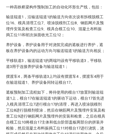
一种高铁桥梁构件预制加工的自动化环形生产线，包括：
输送辊道1，沿输送辊道1的输送方向依次设有拆模脱模工
位16、模具清理工位7、喷涂脱模剂工位8、钢筋网片及预
埋件安装及检查工位9、模具合模工位10、混凝土布料振
捣工位11和初次抹面收光工位12；
养护设备，养护设备用于对浇筑完成的遮板进行养护，遮
板在养护设备内的运动方向与输送辊道1的输送方向相反；
平移轨道3，输送辊道1的两端均设有平移轨道3，平移轨
道3用于连接养护设备与输送辊道1；
摆渡车4，两条平移轨道3上均设有摆渡车4，摆渡车4用于
在输送辊道1、养护设备间转运模台17。
遮板预制加工流程如下，将待使用的模台17放置到输送辊
道1上，模台17在输送辊道1的驱动下运动，模台17首先进
入模具清理工位7进行模台17的清理，再进入喷涂脱模剂
工位8进行脱模剂喷涂，然后在钢筋网片及预埋件安装及检
查工位9进行钢筋网片及预埋件的安装和检查，之后在模具
合模工位10将模台17主体和低台阶部盖板两部分的拼装并
检验，然后混凝土布料振捣工位11对模台17进行浇筑，浇