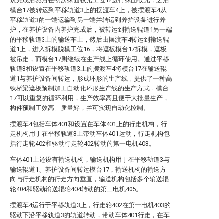
筑完成后然后在初次抹面收光工位12进行抹面收光，之后
模台17被转运到平移轨道3上的摆渡车4上，被摆渡车4从
平移轨道3的一端运输到另一端并转运到养护设备进行养
护，在养护设备内养护完成后，被转运到输送辊道1另一端
的平移轨道3上的输送车上，然后由摆渡车4转运到输送辊
道1上，进入拆模脱模工位16，将遮板模台17拆模，遮板
被吊走，而模台17则继续在生产线上循环使用。通过平移
轨道3和设置在平移轨道3上的摆渡车4将模台17在输送辊
道1与养护设备间转运，形成环形的生产线，提供了一种高
铁桥梁遮板预制加工自动化环形生产线的生产方式，模台
17可以重复的循环利用，生产效率高且便于大批量生产，
构件预制工效高、质量好，并可实现自动化控制。
摆渡车4包括车体401和设置在车体401上的行走机构，行
走机构用于在平移轨道3上带动车体401运动，行走机构包
括行走轮402和驱动行走轮402转动的第一电机403。
车体401上还设有输送机构，输送机构用于在平移轨道3与
输送辊道1、养护设备间转运模台17，输送机构的输送方
向与行走机构的行走方向垂直，输送机构包括多个输送辊
轮404和驱动输送辊轮404转动的第二电机405。
摆渡车4运行于平移轨道3上，行走轮402在第一电机403的
驱动下沿平移轨道3的轨道转动，带动车体401行走，在车