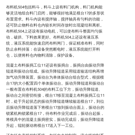
布料机504包括料斗，料斗上设有料门机构，料门机构能
够灵活地组合料门启闭，能够很好地满足模台17的多形状
布置需求。料斗内设有搅拌轴，搅拌轴具有匀料的功能，
还可防止物料在料仓内较长时间存放时出现凝结和离析。
布料机504上还设有振动电机，可以使布料斗整面均匀振
动，破拱、下料效果更好。布料机504上还设有液压系
统，液压系统能快速启闭布料闸门，保证精准布料，同时
防止余料掉落：在设备突然断电时，液压系统能打开料
仓，以便将料仓内物料清除，保护设备。
混凝土布料振捣工位11还设有振捣台，振捣台由振动升降
辊道和振动台组成。振动升降辊道采用辊道输送结构再增
加气动升降装置。振动台为单体振动台组合型式，根据模
台17的大小配置四个单体振动台。振动升降辊道和振动台
一般布置在布料机504的布料工位下方，振动升降辊道、
振动台之间密切衔接，模台17移至混凝土布料振捣工位11
时，处于升起状态的振动升降辊道继续输送模台17，到位
后振动升降辊道落下将模台17放到振动台面上，振动台的
锁紧机构锁紧模台17，待布料作业完成后，振动台起振，
将模具中的混凝土振捣密实，振动完成后，振动升降辊道
升起，辊轮驱动将模台17送入下一工位。