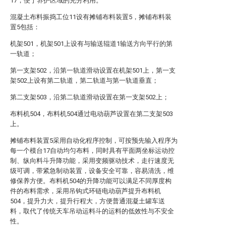
17，便于养护区域的充分利用。
混凝土布料振捣工位11设有摊铺布料装置5，摊铺布料装
置5包括：
机架501，机架501上设有与输送辊道1输送方向平行的第
一轨道；
第一支架502，沿第一轨道滑动设置在机架501上，第一支
架502上设有第二轨道，第二轨道与第一轨道垂直；
第二支架503，沿第二轨道滑动设置在第一支架502上；
布料机504，布料机504通过电动葫芦设置在第二支架503
上。
摊铺布料装置5采用自动化程序控制，可按预先输入程序为
每一个模台17自动均匀布料，同时具有平面两坐标运动控
制、纵向料斗升降功能，采用变频驱动技术，走行速度无
级可调，带紧急制动装置，设备安全可靠，容易清洗，维
修保养方便。布料机504的升降功能可以满足不同厚度构
件的布料需求，采用吊钩式环链电动葫芦提升布料机
504，提升力大，提升行程大，方便普通混凝土罐车送
料，取代了传统天车吊动运料斗的运料的低效性与不安全
性。