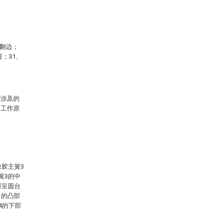
直翻边；
；31、
所涉及的
及工作原
橡胶主簧3
簧3的中
部呈圆台
出的凸部
4的下部