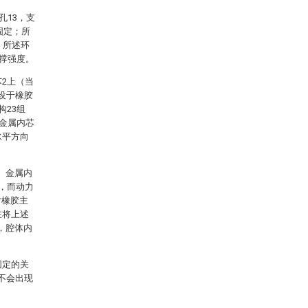
孔13，支
固定；所
，所述环
支撑强度。
芯2上（当
设于橡胶
构23组
加金属内芯
水平方向
、金属内
上，而动力
对橡胶主
在将上述
，腔体内
。
固定的关
不会出现