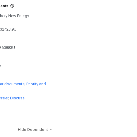
vents
 Chery New Energy
332423.9U
5360883U
n
lar documents
Priority and
ssier
Discuss
Hide Dependent