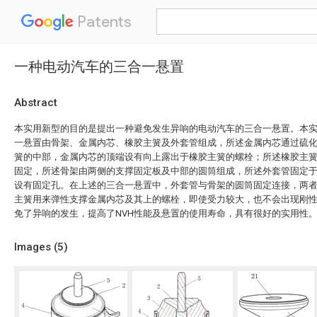
Patents
一种电动汽车的三合一悬置
Abstract
本实用新型的目的是提出一种避免发生异响的电动汽车的三合一悬置。本
一悬置由骨架、金属内芯、橡胶主簧及外套管组成，所述金属内芯通过硫
簧的中部，金属内芯的顶端设有向上露出于橡胶主簧的螺栓；所述橡胶主
固定，所述骨架由两侧的支撑固定板及中部的圆筒组成，所述外套管固定
设有固定孔。在上述的三合一悬置中，外套管与骨架的圆筒固定连接，两
主簧用来弹性支撑金属内芯及其上的螺栓，即使受力较大，也不会出现刚
免了异响的发生，提高了NVH性能及悬置的使用寿命，具有很好的实用性
Images (
5
)