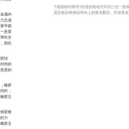
7.根据权利要求1所述的电动汽车的三合一悬
固定板的两侧设有向上的垂直翻边，所述垂直
、金属内
动力总成
主簧半圆
合一悬置
来弹性支
形，因此
空腔结
个封闭的
善悬置的
构，橡胶
的同时，
在橡胶主
于倒置锥
上的力
到橡胶主