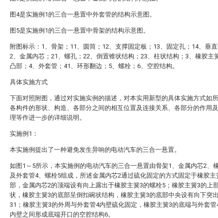
图4是实施例1的三合一悬置中外套管的结构示意图。
图5是实施例1的三合一悬置中骨架的结构示意图。
附图标示：1、骨架；11、圆筒；12、支撑固定板；13、固定孔；14、垂
2、金属内芯；21、螺孔；22、倒置锥状结构；23、柱状结构；3、橡胶主簧
凸部；4、外套管；41、环形翻边；5、螺栓；6、空腔结构。
具体实施方式
下面对照附图，通过对实施实例的描述，对本实用新型的具体实施方式如
各构件的形状、构造、各部分之间的相互位置及连接关系、各部分的作用
理等作进一步的详细说明。
实施例1：
本实施例提出了一种避免发生异响的电动汽车的三合一悬置。
如图1～5所示，本实施例的电动汽车的三合一悬置由骨架1、金属内芯2、
及外套管4、螺栓5组成，所述金属内芯2通过硫化固定的方式固定于橡胶主
部，金属内芯2的顶端设有向上露出于橡胶主簧3的螺栓5；橡胶主簧3的上
状，橡胶主簧3的底部呈倒扣碗状结构，橡胶主簧3的底部中央设有向下突
31；橡胶主簧3的外周与外套管4内壁硫化固定，橡胶主簧3的底端与外套管
内壁之间形成底端开口的空腔结构6。