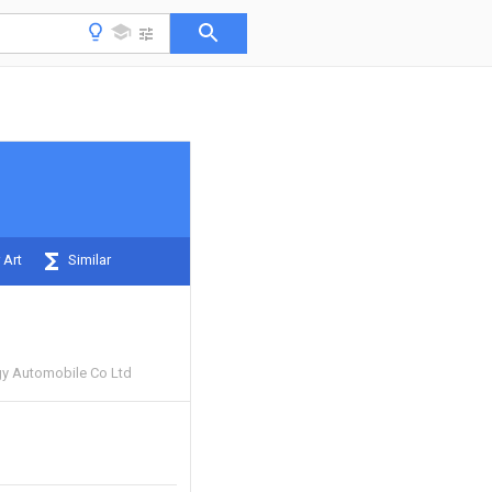
 Art
Similar
y Automobile Co Ltd