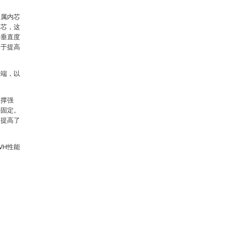
金属内芯
内芯，这
的垂直度
利于提高
顶端，以
支撑强
接固定。
而提高了
VH性能