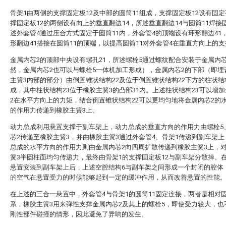
骨架1由两侧的支撑固定板12及中部的圆筒11组成，支撑固定板12设有固定
撑固定板12的两侧设有向上的垂直翻边14，所述垂直翻边14与圆筒11焊接
述外套管4通过压合方式固定于圆筒11内，外套管4的顶端设有环形翻边41
形翻边41搭接在圆筒11的顶端，以提高圆筒11对外套管4在垂直方向上的
金属内芯2的顶部中央设有螺孔21，所述螺栓5通过螺纹配合安装于金属内
然，金属内芯2也可以与螺栓5一体机加工形成），金属内芯2的下部（即埋
主簧3内部的部分）由倒置锥状结构22及位于倒置锥状结构22下方的柱状结
成，其中柱状结构23位于橡胶主簧3的凸部31内。上述柱状结构23可以增
2在水平方向上的力矩，结合倒置锥状结构22可以更均匀地将金属内芯2的
的作用力传递到橡胶主簧3上。
动力总成利用悬置支撑于副车架上，动力总成的垂直方向的作用力由螺栓5
芯2传递至橡胶主簧3，并由橡胶主簧3通过外套管4、骨架1传递到副车架
总成的水平方向的作用力则由金属内芯2向四周扩散传递到橡胶主簧3上，
簧3半圆柱面均匀传递力，最终由骨架1的支撑固定板12与副车架分散掉。
悬置安装到副车架上后，上述空腔结构6与副车架之间形成一个封闭的腔体
的空气在悬置受力的时候能够起到一定的缓冲作用，从而改善悬置的性能
在上述的三合一悬置中，外套管4与骨架1的圆筒11固定连接，两者是相对
系，橡胶主簧3用来弹性支撑金属内芯2及其上的螺栓5，即使受力较大，也
刚性部件碰撞的情形，因此避免了异响的发生。