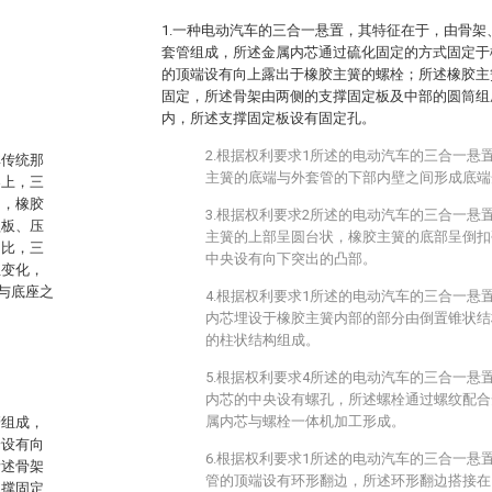
1.一种电动汽车的三合一悬置，其特征在于，由骨
套管组成，所述金属内芯通过硫化固定的方式固定于
的顶端设有向上露出于橡胶主簧的螺栓；所述橡胶主
固定，所述骨架由两侧的支撑固定板及中部的圆筒组
内，所述支撑固定板设有固定孔。
2.根据权利要求1所述的电动汽车的三合一悬
非传统那
主簧的底端与外套管的下部内壁之间形成底端
架上，三
中，橡胶
3.根据权利要求2所述的电动汽车的三合一悬
盖板、压
主簧的上部呈圆台状，橡胶主簧的底部呈倒扣
相比，三
中央设有向下突出的凸部。
生变化，
与底座之
4.根据权利要求1所述的电动汽车的三合一悬
内芯埋设于橡胶主簧内部的部分由倒置锥状结
的柱状结构组成。
5.根据权利要求4所述的电动汽车的三合一悬
内芯的中央设有螺孔，所述螺栓通过螺纹配合
属内芯与螺栓一体机加工形成。
管组成，
端设有向
6.根据权利要求1所述的电动汽车的三合一悬
所述骨架
管的顶端设有环形翻边，所述环形翻边搭接在
支撑固定