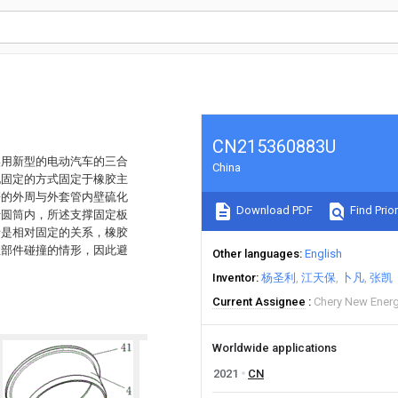
CN215360883U
实用新型的电动汽车的三合
China
化固定的方式固定于橡胶主
簧的外周与外套管内壁硫化
Download PDF
Find Prior
于圆筒内，所述支撑固定板
者是相对固定的关系，橡胶
性部件碰撞的情形，因此避
Other languages
English
。
Inventor
杨圣利
江天保
卜凡
张凯
Current Assignee
Chery New Energ
Worldwide applications
2021
CN