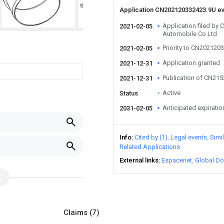
Application CN202120332423.9U e
Application filed by
2021-02-05
Automobile Co Ltd
Priority to CN202120
2021-02-05
Application granted
2021-12-31
Publication of CN21
2021-12-31
Active
Status
Anticipated expiratio
2031-02-05
Info
Cited by (1)
Legal events
Simi
Related Applications
External links
Espacenet
Global Do
Claims
(7)