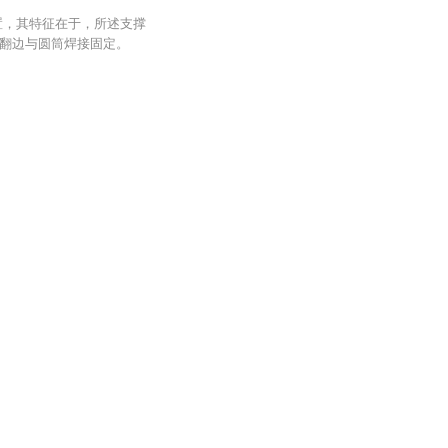
置，其特征在于，所述支撑
翻边与圆筒焊接固定。