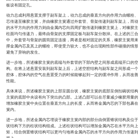
板设有固定孔。
动力总成利用悬置支撑于副车架上，动力总成的垂直方向的作用力由螺栓
芯传递至橡胶主簧，并由橡胶主簧通过外套管、骨架传递到副车架上，而
的水平方向的作用力则由金属内芯向四周扩散传递到橡胶主簧上，对橡胶
柱面均匀传递力，最终由骨架的支撑固定板与副车架分散掉。在上述的三
中，外套管与骨架的圆筒固定连接，两者是相对固定的关系，橡胶主簧用
撑金属内芯及其上的螺栓，即使受力较大，也不会出现刚性部件碰撞的情
避免了异响的发生。
进一步地，所述橡胶主簧的底端与外套管的下部内壁之间形成底端开口的
构。在将上述悬置安装到副车架上后，上述空腔结构与副车架之间形成一
腔体，腔体内的空气在悬置受力的时候能够起到一定的缓冲作用，从而改
性能。
具体来说，所述橡胶主簧的上部呈圆台状，橡胶主簧的底部呈倒扣碗状结
主簧的底部中央设有向下突出的凸部。上述凸部可以在尽量减少橡胶用量
增加橡胶主簧中央位置在垂直方向上的长度，从而将金属内芯的下部包裹
簧内。
进一步地，所述金属内芯埋设于橡胶主簧内部的部分由倒置锥状结构及位
状结构下方的柱状结构组成。上述柱状结构可以增加金属内芯在水平方向
矩，结合倒置锥状结构可以更均匀地将金属内芯的水平方向的作用力传递