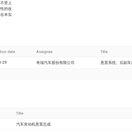
并不受上
质性的改
均在本实
tion date
Assignee
Title
1-29
奇瑞汽车股份有限公司
悬置系统、后副车
Title
汽车发动机悬置总成