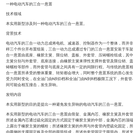
一种电动汽车的三合一悬置
技术领域
本实用新型涉及到一种电动汽车的三合一悬置。
背景技术
电动汽车的三合一动力总成将电机、减速器、控制器作为一个整体，而并
样三个件分开布置组装，三合一动力总成通过专门的三合一悬置安装于车
合一悬置由底座、橡胶主簧、限位销、盖板、外套管、压铸螺栓组成，其
主簧分别与外套管、底座连接，由橡胶主簧来弹性支撑外套管及限位销、
铸螺栓等部件，而外套管与底座之间具有一定的间隙行程。与传统的悬置
合一悬置所承受的整体重量、转矩都会增大，同时整个悬置系统的质心发
受力同时变化，在全油门由N到D档和全油门由N到R档极限工况下，外套管
间可能会相互撞击，发生异响。
发明内容
本实用新型的目的是提出一种避免发生异响的电动汽车的三合一悬置。
本实用新型的电动汽车的三合一悬置由骨架、金属内芯、橡胶主簧及外套
所述金属内芯通过硫化固定的方式固定于橡胶主簧的中部，金属内芯的顶
上露出于橡胶主簧的螺栓；所述橡胶主簧的外周与外套管内壁硫化固定，
由两侧的支撑固定板及中部的圆筒组成，所述外套管固定于圆筒内，所述