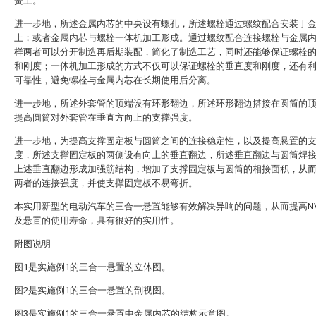
簧上。
进一步地，所述金属内芯的中央设有螺孔，所述螺栓通过螺纹配合安装于
上；或者金属内芯与螺栓一体机加工形成。通过螺纹配合连接螺栓与金属
样两者可以分开制造再后期装配，简化了制造工艺，同时还能够保证螺栓
和刚度；一体机加工形成的方式不仅可以保证螺栓的垂直度和刚度，还有
可靠性，避免螺栓与金属内芯在长期使用后分离。
进一步地，所述外套管的顶端设有环形翻边，所述环形翻边搭接在圆筒的
提高圆筒对外套管在垂直方向上的支撑强度。
进一步地，为提高支撑固定板与圆筒之间的连接稳定性，以及提高悬置的
度，所述支撑固定板的两侧设有向上的垂直翻边，所述垂直翻边与圆筒焊
上述垂直翻边形成加强筋结构，增加了支撑固定板与圆筒的相接面积，从
两者的连接强度，并使支撑固定板不易弯折。
本实用新型的电动汽车的三合一悬置能够有效解决异响的问题，从而提高N
及悬置的使用寿命，具有很好的实用性。
附图说明
图1是实施例1的三合一悬置的立体图。
图2是实施例1的三合一悬置的剖视图。
图3是实施例1的三合一悬置中金属内芯的结构示意图。