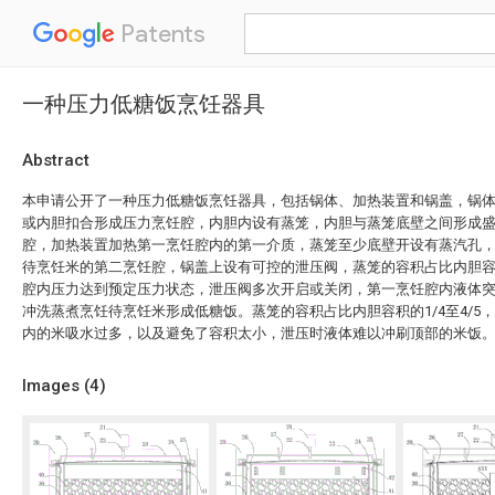
Patents
一种压力低糖饭烹饪器具
Abstract
本申请公开了一种压力低糖饭烹饪器具，包括锅体、加热装置和锅盖，锅
或内胆扣合形成压力烹饪腔，内胆内设有蒸笼，内胆与蒸笼底壁之间形成
腔，加热装置加热第一烹饪腔内的第一介质，蒸笼至少底壁开设有蒸汽孔
待烹饪米的第二烹饪腔，锅盖上设有可控的泄压阀，蒸笼的容积占比内胆容积的
腔内压力达到预定压力状态，泄压阀多次开启或关闭，第一烹饪腔内液体
冲洗蒸煮烹饪待烹饪米形成低糖饭。蒸笼的容积占比内胆容积的1/4至4/5
内的米吸水过多，以及避免了容积太小，泄压时液体难以冲刷顶部的米饭
Images (
4
)