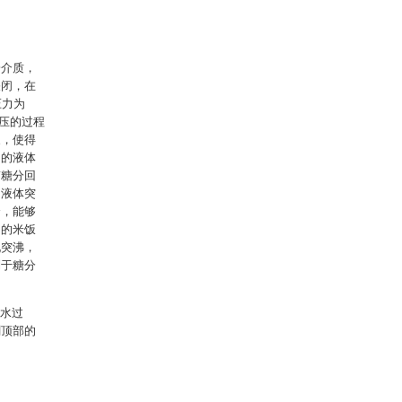
一介质，
关闭，在
压力为
泄压的过程
象，使得
中的液体
带糖分回
的液体突
全，能够
内的米饭
现突沸，
利于糖分
吸水过
刷顶部的