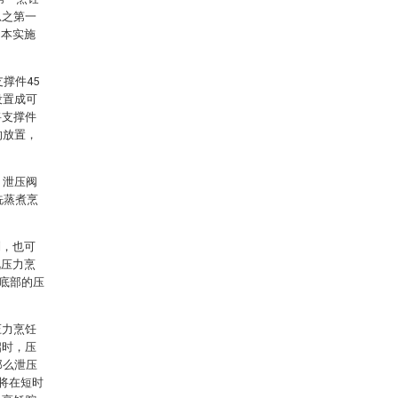
总之第一
，本实施
撑件45
设置成可
将支撑件
的放置，
。
，泄压阀
洗蒸煮烹
制，也可
视压力烹
在底部的压
压力烹饪
启时，压
那么泄压
，将在短时