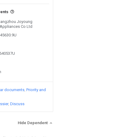
vents
y Hangzhou Joyoung
 Appliances Co Ltd
745630.9U
3640537U
n
lar documents
Priority and
ssier
Discuss
Hide Dependent