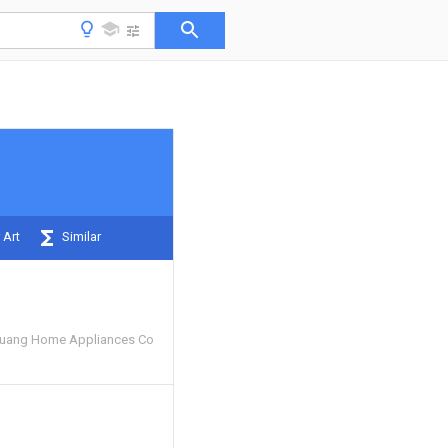
 Art
Similar
uang Home Appliances Co