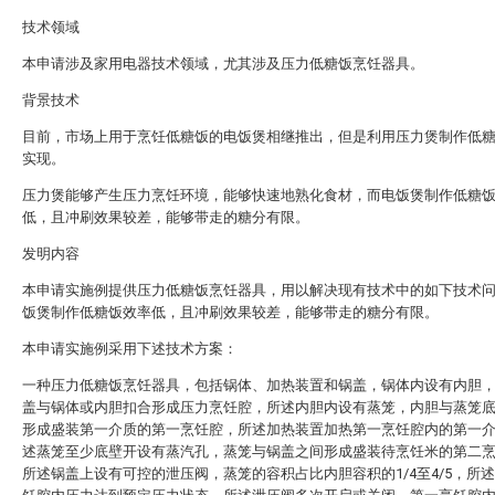
技术领域
本申请涉及家用电器技术领域，尤其涉及压力低糖饭烹饪器具。
背景技术
目前，市场上用于烹饪低糖饭的电饭煲相继推出，但是利用压力煲制作低
实现。
压力煲能够产生压力烹饪环境，能够快速地熟化食材，而电饭煲制作低糖
低，且冲刷效果较差，能够带走的糖分有限。
发明内容
本申请实施例提供压力低糖饭烹饪器具，用以解决现有技术中的如下技术
饭煲制作低糖饭效率低，且冲刷效果较差，能够带走的糖分有限。
本申请实施例采用下述技术方案：
一种压力低糖饭烹饪器具，包括锅体、加热装置和锅盖，锅体内设有内胆
盖与锅体或内胆扣合形成压力烹饪腔，所述内胆内设有蒸笼，内胆与蒸笼
形成盛装第一介质的第一烹饪腔，所述加热装置加热第一烹饪腔内的第一
述蒸笼至少底壁开设有蒸汽孔，蒸笼与锅盖之间形成盛装待烹饪米的第二
所述锅盖上设有可控的泄压阀，蒸笼的容积占比内胆容积的1/4至4/5，所