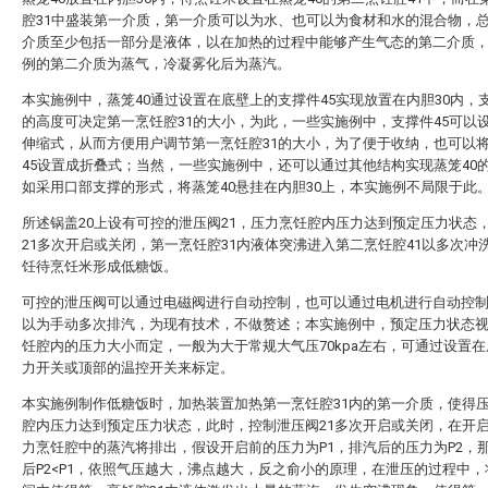
腔31中盛装第一介质，第一介质可以为水、也可以为食材和水的混合物，
介质至少包括一部分是液体，以在加热的过程中能够产生气态的第二介质
例的第二介质为蒸气，冷凝雾化后为蒸汽。
本实施例中，蒸笼40通过设置在底壁上的支撑件45实现放置在内胆30内，支
的高度可决定第一烹饪腔31的大小，为此，一些实施例中，支撑件45可以
伸缩式，从而方便用户调节第一烹饪腔31的大小，为了便于收纳，也可以
45设置成折叠式；当然，一些实施例中，还可以通过其他结构实现蒸笼40
如采用口部支撑的形式，将蒸笼40悬挂在内胆30上，本实施例不局限于此
所述锅盖20上设有可控的泄压阀21，压力烹饪腔内压力达到预定压力状态
21多次开启或关闭，第一烹饪腔31内液体突沸进入第二烹饪腔41以多次冲
饪待烹饪米形成低糖饭。
可控的泄压阀可以通过电磁阀进行自动控制，也可以通过电机进行自动控
以为手动多次排汽，为现有技术，不做赘述；本实施例中，预定压力状态
饪腔内的压力大小而定，一般为大于常规大气压70kpa左右，可通过设置
力开关或顶部的温控开关来标定。
本实施例制作低糖饭时，加热装置加热第一烹饪腔31内的第一介质，使得
腔内压力达到预定压力状态，此时，控制泄压阀21多次开启或关闭，在开
力烹饪腔中的蒸汽将排出，假设开启前的压力为P1，排汽后的压力为P2，
后P2<P1，依照气压越大，沸点越大，反之俞小的原理，在泄压的过程中