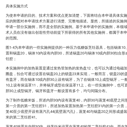
具体实施方式
为使本申请的目的、技术方案和优点更加清楚，下面将结合本申请具体实
应的附图对本申请技术方案进行清楚、完整地描述。显然，所描述的实施
申请一部分实施例，而不是全部的实施例。基于本申请中的实施例，本领
术人员在没有做出创造性劳动前提下所获得的所有其他实施例，都属于本
的范围。
图1-4为本申请的一些实施例提供的一种压力低糖饭烹饪器具，包括锅体10
置和锅盖20，锅体10内设有内胆30，所述锅盖20与锅体10或内胆30扣合
饪腔；
本实施例中的加热装置是通过发热管加热的发热盘12，也可以为通过电磁
圈盘，扣合可通过设置在锅盖20上的锁盖23来实现，一般而言，锁盖23的
有盖牙，而在锅体10或内胆30上设有锅牙，为了在锅体10上成型锅牙，一
10上设有保温罩11，并将锅牙成型在保温罩11上，在一些实施例中，也可
胆30上成型锅牙。锅牙和盖牙一般设置有多个，均匀间隔分布。
为了制作低糖米饭，所述内胆30内设有蒸笼40，内胆30与蒸笼40底壁之间
第一介质的第一烹饪腔31，所述加热装置加热第一烹饪腔31内的第一介质
笼40至少底壁开设有蒸汽孔44(底壁蒸汽孔)，蒸笼40与锅盖20之间形成盛
米的第二烹饪腔41。
蒸笼40放置在内胆30内，待烹饪米设置在蒸笼40的第二烹饪腔41中，而在