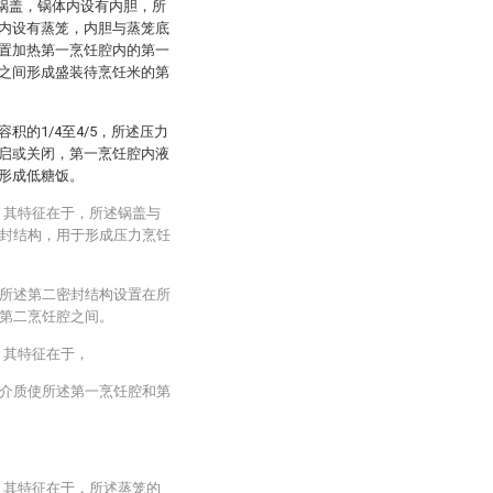
和锅盖，锅体内设有内胆，所
内设有蒸笼，内胆与蒸笼底
置加热第一烹饪腔内的第一
之间形成盛装待烹饪米的第
的1/4至4/5，所述压力
启或关闭，第一烹饪腔内液
形成低糖饭。
，其特征在于，所述锅盖与
封结构，用于形成压力烹饪
所述第二密封结构设置在所
第二烹饪腔之间。
，其特征在于，
介质使所述第一烹饪腔和第
，其特征在于，所述蒸笼的