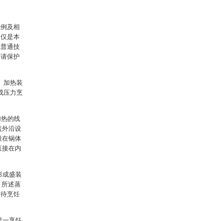
施例及相
例仅是本
域普通技
申请保护
、加热装
形成压力烹
加热的线
盖外沿设
般在锅体
直接在内
形成盛装
，所述蒸
装待烹饪
第一烹饪