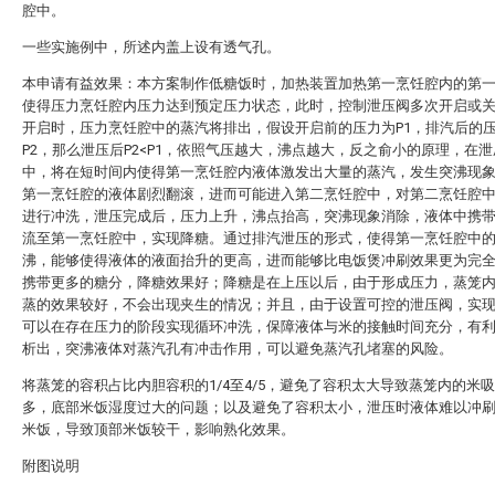
腔中。
一些实施例中，所述内盖上设有透气孔。
本申请有益效果：本方案制作低糖饭时，加热装置加热第一烹饪腔内的第
使得压力烹饪腔内压力达到预定压力状态，此时，控制泄压阀多次开启或
开启时，压力烹饪腔中的蒸汽将排出，假设开启前的压力为P1，排汽后的
P2，那么泄压后P2<P1，依照气压越大，沸点越大，反之俞小的原理，在
中，将在短时间内使得第一烹饪腔内液体激发出大量的蒸汽，发生突沸现
第一烹饪腔的液体剧烈翻滚，进而可能进入第二烹饪腔中，对第二烹饪腔
进行冲洗，泄压完成后，压力上升，沸点抬高，突沸现象消除，液体中携
流至第一烹饪腔中，实现降糖。通过排汽泄压的形式，使得第一烹饪腔中
沸，能够使得液体的液面抬升的更高，进而能够比电饭煲冲刷效果更为完
携带更多的糖分，降糖效果好；降糖是在上压以后，由于形成压力，蒸笼
蒸的效果较好，不会出现夹生的情况；并且，由于设置可控的泄压阀，实
可以在存在压力的阶段实现循环冲洗，保障液体与米的接触时间充分，有
析出，突沸液体对蒸汽孔有冲击作用，可以避免蒸汽孔堵塞的风险。
将蒸笼的容积占比内胆容积的1/4至4/5，避免了容积太大导致蒸笼内的米
多，底部米饭湿度过大的问题；以及避免了容积太小，泄压时液体难以冲
米饭，导致顶部米饭较干，影响熟化效果。
附图说明