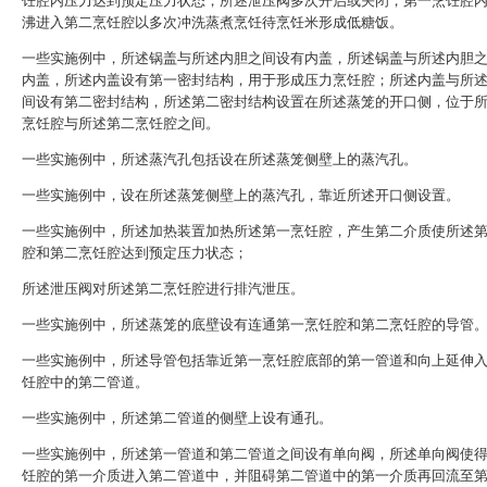
饪腔内压力达到预定压力状态，所述泄压阀多次开启或关闭，第一烹饪腔
沸进入第二烹饪腔以多次冲洗蒸煮烹饪待烹饪米形成低糖饭。
一些实施例中，所述锅盖与所述内胆之间设有内盖，所述锅盖与所述内胆
内盖，所述内盖设有第一密封结构，用于形成压力烹饪腔；所述内盖与所
间设有第二密封结构，所述第二密封结构设置在所述蒸笼的开口侧，位于
烹饪腔与所述第二烹饪腔之间。
一些实施例中，所述蒸汽孔包括设在所述蒸笼侧壁上的蒸汽孔。
一些实施例中，设在所述蒸笼侧壁上的蒸汽孔，靠近所述开口侧设置。
一些实施例中，所述加热装置加热所述第一烹饪腔，产生第二介质使所述
腔和第二烹饪腔达到预定压力状态；
所述泄压阀对所述第二烹饪腔进行排汽泄压。
一些实施例中，所述蒸笼的底壁设有连通第一烹饪腔和第二烹饪腔的导管
一些实施例中，所述导管包括靠近第一烹饪腔底部的第一管道和向上延伸
饪腔中的第二管道。
一些实施例中，所述第二管道的侧壁上设有通孔。
一些实施例中，所述第一管道和第二管道之间设有单向阀，所述单向阀使
饪腔的第一介质进入第二管道中，并阻碍第二管道中的第一介质再回流至