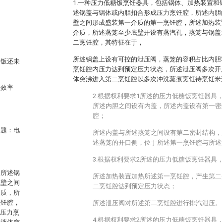
1.一种压力低糖饭烹饪器具，包括锅体、加热装置
述锅盖与锅体或内胆扣合形成压力烹饪腔，所述内胆
壁之间形成盛装第一介质的第一烹饪腔，所述加热装
介质，所述蒸笼至少底壁开设有蒸汽孔，蒸笼与锅盖
二烹饪腔，其特征在于，
所述锅盖上设有可控的泄压阀，蒸笼的容积占比内胆容积
糖饭还未
烹饪腔内压力达到预定压力状态，所述泄压阀多次开
体突沸进入第二烹饪腔以多次冲洗蒸煮烹饪待烹饪米
饭效率
2.根据权利要求1所述的压力低糖饭烹饪器具
所述内胆之间设有内盖，所述内盖设有第一密
腔；
问题：电
所述内盖与所述蒸笼之间设有第二密封结构，
述蒸笼的开口侧，位于所述第一烹饪腔与所述
3.根据权利要求2所述的压力低糖饭烹饪器具
，所述锅
所述加热装置加热所述第一烹饪腔，产生第二
底壁之间
二烹饪腔达到预定压力状态；
介质，所
烹饪腔，
所述泄压阀对所述第二烹饪腔进行排汽泄压。
述压力烹
4.根据权利要求2所述的压力低糖饭烹饪器具