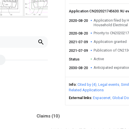
Application CN202021745630.9U e
Application filed b
2020-08-20
Household Electrical
Priority to CN202021
2020-08-20
Application granted
2021-07-09
Publication of CN21
2021-07-09
Active
Status
Anticipated expiratio
2030-08-20
Info
Cited by (4)
Legal events
Simi
Related Applications
External links
Espacenet
Global Do
Claims
(10)