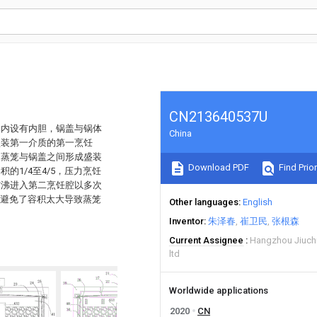
CN213640537U
体内设有内胆，锅盖与锅体
China
盛装第一介质的第一烹饪
，蒸笼与锅盖之间形成盛装
Download PDF
Find Prior
1/4至4/5，压力烹饪
突沸进入第二烹饪腔以多次
，避免了容积太大导致蒸笼
Other languages
English
。
Inventor
朱泽春
崔卫民
张根森
Current Assignee
Hangzhou Jiuch
ltd
Worldwide applications
2020
CN