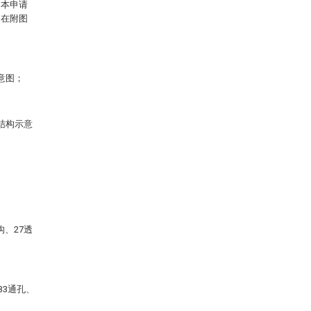
，本申请
。在附图
意图；
结构示意
构、27透
33通孔、