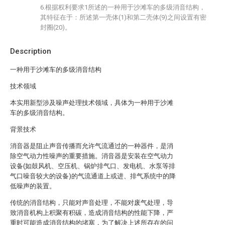
6.根据权利要求1所述的一种用于沙滩车的多级消音结构，
其特征在于：所述第一壳体(1)和第二壳体(9)之间设置有密
封圈(20)。
Description
一种用于沙滩车的多级消音结构
技术领域
本实用新型涉及噪声处理技术领域，具体为一种用于沙滩
车的多级消音结构。
背景技术
消音器是阻止声音传播而允许气流通过的一种器件，是消
除空气动力性噪声的重要措施。消音器是安装在空气动力
设备(如鼓风机、空压机、锅炉排气口、发电机、水泵等排
气口噪音较大的设备)的气流通道上或进、排气系统中的降
低噪声的装置。
传统的消音结构，只能对声音处理，不能对废气处理，导
致消音机构上积聚有积碳，造成消音结构的性能下降，严
重时可能造成消音结构的堵塞，为了解决上述所存在的问