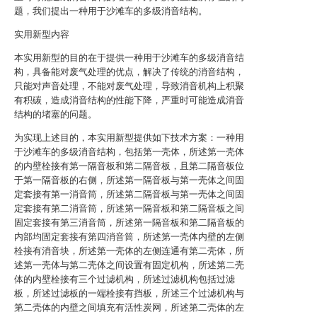
题，我们提出一种用于沙滩车的多级消音结构。
实用新型内容
本实用新型的目的在于提供一种用于沙滩车的多级消音结
构，具备能对废气处理的优点，解决了传统的消音结构，
只能对声音处理，不能对废气处理，导致消音机构上积聚
有积碳，造成消音结构的性能下降，严重时可能造成消音
结构的堵塞的问题。
为实现上述目的，本实用新型提供如下技术方案：一种用
于沙滩车的多级消音结构，包括第一壳体，所述第一壳体
的内壁栓接有第一隔音板和第二隔音板，且第二隔音板位
于第一隔音板的右侧，所述第一隔音板与第一壳体之间固
定套接有第一消音筒，所述第二隔音板与第一壳体之间固
定套接有第二消音筒，所述第一隔音板和第二隔音板之间
固定套接有第三消音筒，所述第一隔音板和第二隔音板的
内部均固定套接有第四消音筒，所述第一壳体内壁的左侧
栓接有消音块，所述第一壳体的左侧连通有第二壳体，所
述第一壳体与第二壳体之间设置有固定机构，所述第二壳
体的内壁栓接有三个过滤机构，所述过滤机构包括过滤
板，所述过滤板的一端栓接有挡板，所述三个过滤机构与
第二壳体的内壁之间填充有活性炭网，所述第二壳体的左