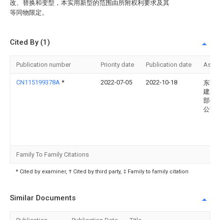
改、替换和变型，本实用新型的范围由所附权利要求及其
等同物限定。
Cited By (1)
Publication number
Priority date
Publication date
Assi
CN115199378A
*
2022-07-05
2022-10-18
东莞
建上
部件
公司
Family To Family Citations
* Cited by examiner, † Cited by third party, ‡ Family to family citation
Similar Documents