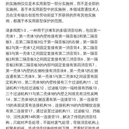
的实施例仅仅是本实用新型一部分实施例，而不是全部的
实施例。基于本实用新型中的实施例，本领域普通技术人
员在没有做出创造性劳动前提下所获得的所有其他实施
例，都属于本实用新型保护的范围。
请参阅图1-3，一种用于沙滩车的多级消音结构，包括第一
壳体1，第一壳体1的内壁栓接有第一隔音板2和第二隔音
板3，且第二隔音板3位于第一隔音板2的右侧，第一隔音
板2与第一壳体1之间固定套接有第一消音筒4，第二隔音
板3与第一壳体1之间固定套接有第二消音筒5，第一隔音
板2和第二隔音板3之间固定套接有第三消音筒6，第一隔
音板2和第二隔音板3的内部均固定套接有第四消音筒7，
第一壳体1内壁的左侧栓接有消音块8，第一壳体1的左侧
连通有第二壳体9，第一壳体1与第二壳体9之间设置有固
定机构10，第二壳体9的内壁栓接有三个过滤机构11，过
滤机构11包括过滤板12，过滤板12的一端栓接有挡板13，
三个过滤机构11与第二壳体9的内壁之间填充有活性炭网
14，第二壳体9的左侧连通有第一连接管15，第一连接管
15的表面设置有连接机构16，连接机构16的内部螺纹连接
有第二连接管17，通过设置过滤机构11、过滤板12、挡板
13、活性炭网14和第一连接管15，解决了传统的消音结
构，只能对声音处理，不能对废气处理，导致消音机构上
积聚有积碳，造成消音结构的性能下降，严重时可能造成