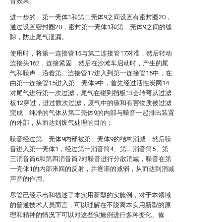
音效果。
进一步的，第一壳体1和第二壳体9之间设置有密封圈20，
通过设置密封圈20，密封第一壳体1和第二壳体9之间的缝
隙，防止尾气泄漏。
使用时，将第一连接管15与第二连接管17对准，然后转动
连接头162，连接紧固，然后在沙滩车启动时，产生的尾
气和噪声，沿着第二连接管17进入到第一连接管15中，在
由第一连接管15进入第二壳体9中，首先经过活性炭网14
对尾气进行第一次过滤，尾气在碰到挡板13会转弯从过滤
板12穿过，进过数次过滤，废气中的碳和有害物质被过滤
完成，纯净的气体从第二壳体9的内部与噪音一起排出装置
的外部，从而达到废气处理的目的；
噪音经过第二壳体9内部被第二壳体9的结构消减，然后噪
音进入第一壳体1，经过第一消音筒4、第二消音筒5、第
三消音筒6和第四消音筒7对噪音进行分散消减，噪音在第
一壳体1的内部来回的反射，并逐渐的减弱，从而达到消减
声音的作用。
尽管已经示出和描述了本实用新型的实施例，对于本领域
的普通技术人员而言，可以理解在不脱离本实用新型的原
理和精神的情况下可以对这些实施例进行多种变化、修