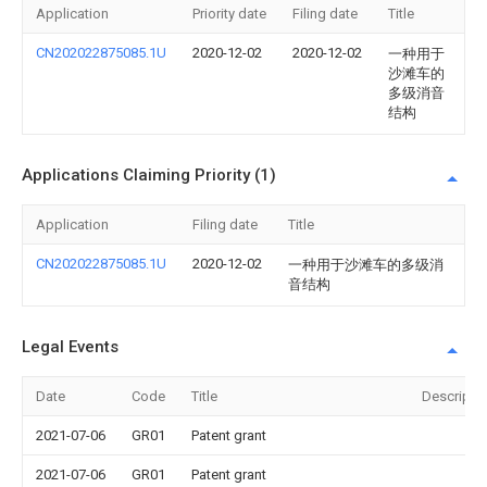
Application
Priority date
Filing date
Title
CN202022875085.1U
2020-12-02
2020-12-02
一种用于
沙滩车的
多级消音
结构
Applications Claiming Priority (1)
Application
Filing date
Title
CN202022875085.1U
2020-12-02
一种用于沙滩车的多级消
音结构
Legal Events
Date
Code
Title
Descripti
2021-07-06
GR01
Patent grant
2021-07-06
GR01
Patent grant