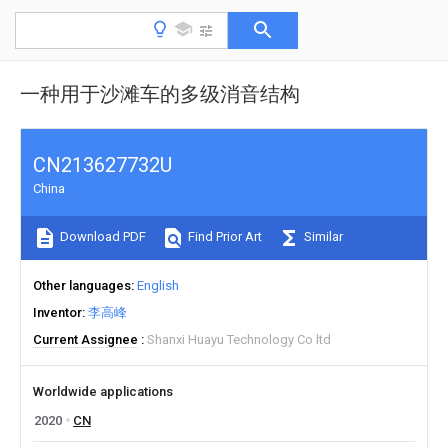
一种用于沙滩车的多级消音结构
CN213627732U
China
Download PDF
Find Prior Art
Similar
Other languages
English
Inventor
李高峰
Current Assignee
Shanxi Huayu Technology Co ltd
Worldwide applications
2020
CN