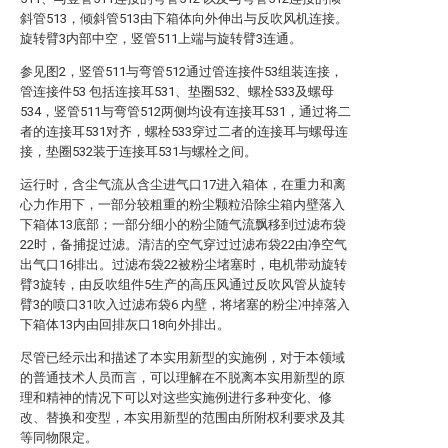
斜管513，倾斜管513由下箱体向外伸出与反吹风机连接。
旋转臂3内部中空，竖管511上端与旋转臂3连通。
参见图2，竖管511与弯管512通过管连接件53组装连接，
管连接件53 包括连接耳531、垫圈532、螺栓533及螺母
534，竖管511与弯管512两侧均设有连接耳531，通过将二
者的连接耳531对齐，螺栓533穿过二者的连接耳与螺母连
接，垫圈532装于连接耳531与螺栓之间。
运行时，含尘气流从含尘进气口17进入箱体，在重力和离
心力作用下，一部分较粗重的粉尘颗粒沿除尘箱内壁落入
下箱体13底部；一部分细小的粉尘随气流飘移到过滤布袋
22时，备捕捉过滤。清洁的空气穿过过滤布袋22由净空气
出气口16排出。过滤布袋22被粉尘堵塞时，电机带动旋转
臂3旋转，由反吹组件5生产的高压风通过反吹风管从旋转
臂3的喷口31吹入过滤布袋6 内壁，将堵塞的粉尘冲掉落入
下箱体13内由回排灰口18向外排出。
尽管已经示出和描述了本实用新型的实施例，对于本领域
的普通技术人员而言，可以理解在不脱离本实用新型的原
理和精神的情况下可以对这些实施例进行多种变化、修
改、替换和变型，本实用新型的范围由所附权利要求及其
等同物限定。