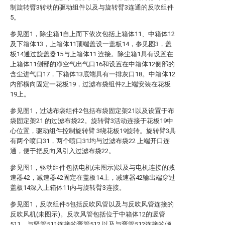
制旋转臂3转动的驱动组件以及与旋转臂3连通的反吹组件
5。
参见图1，除尘箱1自上而下依次包括上箱体11、中箱体12
及下箱体13，上箱体11顶端盖设一盖板14，参见图3，盖
板14通过旋盖器15与上箱体11 连接。除尘箱1具有设置在
上箱体11侧部的净空气出气口16和设置在中箱体12侧部的
含尘进气口17，下箱体13底端具有一排灰口18。中箱体12
内部横向固定一花板19，过滤布袋组件2上端安装在花板
19上。
参见图1，过滤布袋组件2包括布袋固定架21以及设置于布
袋固定架21 的过滤布袋22。旋转臂3活动连接于花板19中
心位置，驱动组件控制旋转臂 3绕花板19旋转。旋转臂3具
有两个喷口31，两个喷口31均与过滤布袋22 上端开口连
通，便于把反向风引入过滤布袋22。
参见图1，驱动组件包括电机(未图示)以及与电机连接的减
速器42，减速器42固定在盖板14上，减速器42输出端穿过
盖板14深入上箱体11内与旋转臂3连接。
参见图1，反吹组件5包括反吹风管以及与反吹风管连接的
反吹风机(未图示)。反吹风管包括位于中箱体12的竖管
511、与竖管511连接的弯管512 以及与弯管512连接的倾