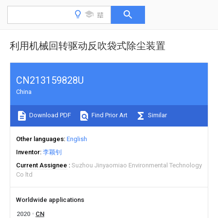
利用机械回转驱动反吹袋式除尘装置
CN213159828U
China
Download PDF
Find Prior Art
Similar
Other languages
English
Inventor
李颖钊
Current Assignee
Suzhou Jinyaomiao Environmental Technology
Co ltd
Worldwide applications
2020
CN