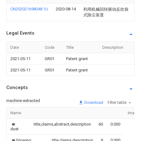
CN202021698048.1U
2020-08-14
利用机械回转驱动反吹袋
式除尘装置
Legal Events
Date
Code
Title
Description
2021-05-11
GR01
Patent grant
2021-05-11
GR01
Patent grant
Concepts
machine-extracted
Download
Filter table
Name
Image
title,claims,abstract,description
60
0.000
dust
blowing
title,claims,description
9
0.000