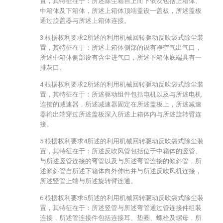
置，其特征在于：所述除尘箱自上而下依次包括上箱体、
中箱体及下箱体，所述上箱体顶端盖设一盖板，所述盖板
通过旋盖器与所述上箱体连接。
3.根据权利要求2所述的利用机械回转驱动反吹袋式除尘装
置，其特征在于：所述上箱体侧部的设有净空气出气口，
所述中箱体侧部设有含尘进气口，所述下箱体底端具有一
排灰口。
4.根据权利要求2所述的利用机械回转驱动反吹袋式除尘装
置，其特征在于：所述驱动组件包括电机以及与所述电机
连接的减速器，所述减速器固定在所述盖板上，所述减速
器输出端穿过所述盖板深入所述上箱体内与所述旋转臂连
接。
5.根据权利要求4所述的利用机械回转驱动反吹袋式除尘装
置，其特征在于：所述反吹风管包括位于中箱体的竖管、
与所述竖管连接的弯管以及与所述弯管连接的倾斜管，所
述倾斜管自所述下箱体向外伸出并与所述反吹风机连接，
所述竖管上端与所述旋转臂连通。
6.根据权利要求5所述的利用机械回转驱动反吹袋式除尘装
置，其特征在于：所述竖管与所述弯管通过管连接件组装
连接，所述管连接件包括连接耳、垫圈、螺栓及螺母，所