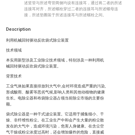
述竖管与所述弯管两侧均设有连接耳，通过将二者的所述
连接耳对齐，所述螺栓穿过二者的连接耳与所述螺母连
接，所述垫圈装于所述连接耳与所述螺栓之间。
Description
利用机械回转驱动反吹袋式除尘装置
技术领域
本实用新型涉及工业除尘技术领域，特别涉及一种利用机
械回转驱动反吹袋式除尘装置。
背景技术
工业气体如果直接排放到大气中,会对环境造成严重的污染,
形成酸雨、酸雾等恶劣气候,影响人类和其他动植物的健康
生长。电除尘器和布袋除尘器占领当前除尘市场的主要份
额。
袋式除尘器是一种干式滤尘装置。它适用于捕集细小、干
燥、非纤维性粉尘。在工业生产中和会产生大量的粉尘散
发在的大气中，造成环境污染，危害人身健康。在含尘空
气干燥或粉尘浓度过高时，还会增加爆炸的危险，直接威