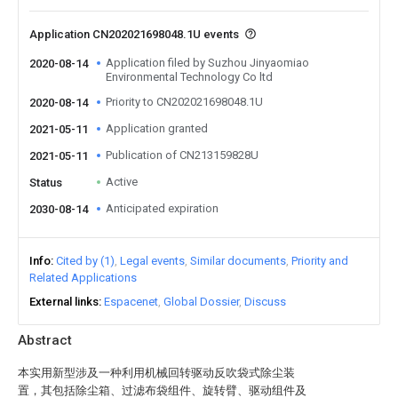
Application CN202021698048.1U events
Application filed by Suzhou Jinyaomiao
2020-08-14
Environmental Technology Co ltd
Priority to CN202021698048.1U
2020-08-14
Application granted
2021-05-11
Publication of CN213159828U
2021-05-11
Active
Status
Anticipated expiration
2030-08-14
Info
Cited by (1)
Legal events
Similar documents
Priority and
Related Applications
External links
Espacenet
Global Dossier
Discuss
Abstract
本实用新型涉及一种利用机械回转驱动反吹袋式除尘装
置，其包括除尘箱、过滤布袋组件、旋转臂、驱动组件及