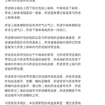
上端与所述旋转臂连通。
所述除尘箱自上而下依次包括上箱体、中箱体及下箱体，
所述上箱体顶端盖设一盖板，所述盖板通过旋盖器与所述
上箱体连接。
所述上箱体侧部的设有净空气出气口，所述中箱体侧部设
有含尘进气口，所述下箱体底端具有一排灰口。
所述驱动组件包括电机以及与所述电机连接的减速器，所
述减速器固定在所述盖板上，所述减速器输出端穿过所述
盖板深入所述上箱体内与所述旋转臂连接。
所述反吹风管包括位于中箱体的竖管、与所述竖管连接的
弯管以及与所述弯管连接的倾斜管，所述倾斜管自所述下
箱体向外伸出并与所述反吹风机连接，所述竖管上端与所
述旋转臂连通。
所述竖管与所述弯管通过管连接件组装连接，所述管连接
件包括连接耳、垫圈、螺栓及螺母，所述竖管与所述弯管
两侧均设有连接耳，通过将二者的所述连接耳对齐，所述
螺栓穿过二者的连接耳与所述螺母连接，所述垫圈装于所
述连接耳与所述螺栓之间。
与现有技术相比，本实用新型的有益效果是：通过设置电