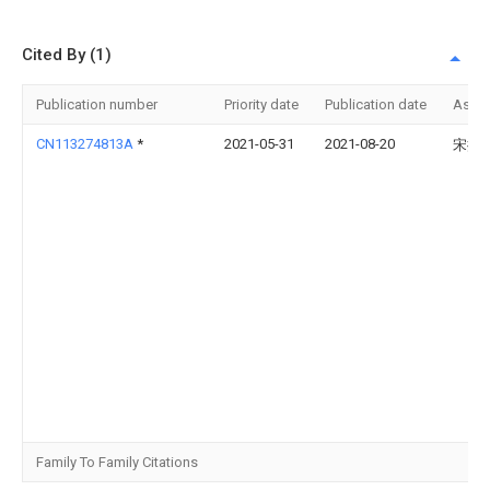
Cited By (1)
Publication number
Priority date
Publication date
Assi
CN113274813A
*
2021-05-31
2021-08-20
宋振
Family To Family Citations