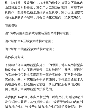
机、旋转臂、反吹组件，将堵塞的粉尘冲掉落入下箱体内
由回排灰口向外排出，避免了人工清灰的繁琐，实现不停
机操作，能够降低粉尘爆炸的发生机率，减少因压缩空气
消耗造成的功率增加，具有自动化程度高，清灰效果好。
附图说明
图1为本实用新型袋式除尘装置整体结构示意图；
图2为图1中A区域放大结构示意图；
图3为图1中旋盖器放大结构示意图；
具体实施方式
下面将结合本实用新型实施例中的附图，对本实用新型实
施例中的技术方案进行清楚、完整地描述，显然，所描述
的实施例仅仅是本实用新型一部分实施例，而不是全部的
实施例。基于本实用新型中的实施例，本领域普通技术人
员在没有做出创造性劳动前提下所获得的所有其他实施
例，都属于本实用新型保护的范围。
请参阅图1至图3，本实用新型为一种利用机械回转驱动反
吹袋式除尘装置，其包括除尘箱1、设置于除尘箱1内的过
滤布袋组件2、连接于过滤布袋组件2顶端的旋转臂3、控