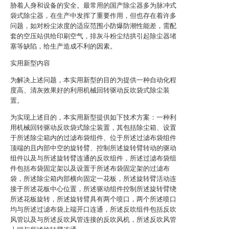
胁着人身和设备的安全。最常用的国产除尘器多为脉冲式
袋式除尘器，在生产中发挥了重要作用，但也存在着许多
问题，如对粉尘浓度的适应范围小防爆防潮性能差，需配
套的空压站供给印刷空气，排灰斗粉尘结拱引起除尘器堵
塞等缺陷，给生产造成不利的因素。
实用新型内容
为解决上述问题，本实用新型的目的为提供一种自动化程
度高、清灰效果好的利用机械回转驱动反吹袋式除尘装
置。
为实现上述目的，本实用新型提供如下技术方案：一种利
用机械回转驱动反吹袋式除尘装置，其包括除尘箱、设置
于所述除尘箱内的过滤布袋组件、位于所述过滤布袋组件
顶端的且内部中空的旋转臂、控制所述旋转臂转动的驱动
组件以及与所述旋转臂连通的反吹组件，所述过滤布袋组
件包括布袋固定架以及设置于所述布袋固定架的过滤布
袋，所述除尘箱内部横向固定一花板，所述旋转臂活动连
接于所述花板中心位置，所述驱动组件控制所述旋转臂绕
所述花板旋转，所述旋转臂具有两个喷口，两个所述喷口
均与所述过滤布袋上端开口连通，所述反吹组件包括反吹
风管以及与所述反吹风管连接的反吹风机，所述反吹风管