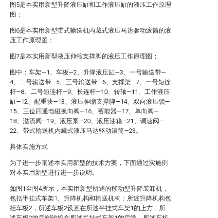
图5是本实用新型升降液压缸和工作液压缸的液压工作原理
图；
图6是本实用新型带式输送机内藏式液压马达驱动滚筒的液
压工作原理图；
图7是本实用新型液压伸缩支撑脚的液压工作原理图；
图中：车架—1、车板—2、升降液压缸—3、一号输送带—
4、二号输送带—5、三号输送带—6、支撑架—7、一号短连
杆—8、二号短连杆—9、长连杆—10、转轴—11、工作液压
缸—12、配重块—13、液压伸缩支撑脚—14、双向液压锁—
15、三位四通电磁换向阀—16、蓄能器—17、单向阀—
18、溢流阀—19、液压泵—20、液压油箱—21、调速阀—
22、带式输送机内藏式液压马达驱动滚筒—23。
具体实施方式
为了进一步阐述本实用新型的技术方案，下面通过实施例
对本实用新型进行进一步说明。
如图1至图4所示，本实用新型所述的移动型升降装卸机，
包括半挂式车架1、升降机构和输送机构；所述升降机构包
括车板2，所述车板2设置在所述半挂式车架1的上方，所
述车板2的后端铰接在所述半挂式车架1的后端，所述车板