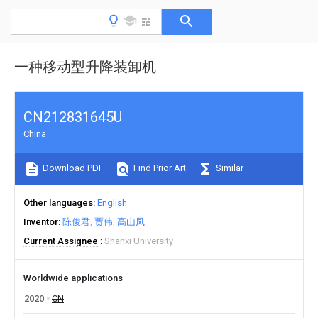
一种移动型升降装卸机
CN212831645U
China
Download PDF
Find Prior Art
Similar
Other languages
English
Inventor
陈俊君
贾伟
高山凤
Current Assignee
Shanxi University
Worldwide applications
2020
CN