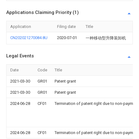
Applications Claiming Priority (1)
Application
Filing date
Title
CN202021270084.8U
2020-07-01
一种移动型升降装卸机
Legal Events
Date
Code
Title
2021-03-30
GR01
Patent grant
2021-03-30
GR01
Patent grant
2024-06-28
CF01
Termination of patent right due to non-payment
2024-06-28
CF01
Termination of patent right due to non-payment