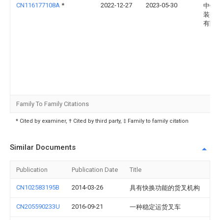
CN116177108A
*
2022-12-27
2023-05-30
中铁
装备
有限
Family To Family Citations
* Cited by examiner, † Cited by third party, ‡ Family to family citation
Similar Documents
Publication
Publication Date
Title
CN102583195B
2014-03-26
具有快换功能的货叉机构
CN205590233U
2016-09-21
一种稳定运货叉车