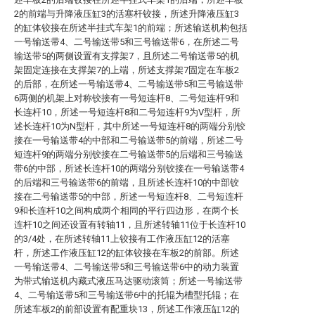
2的前端与升降液压缸3的活塞杆铰接，所述升降液压缸3
的缸体铰接在所述半挂式车架1的前端；所述输送机构包括
一号输送带4、二号输送带5和三号输送带6，在所述二号
输送带5的两侧设置有支撑架7，且所述二号输送带5的机
架固定连接在支撑架7的上端，所述支撑架7固定在车板2
的后部，在所述一号输送带4、二号输送带5和三号输送带
6两侧的机架上对称铰接有一号短连杆8、二号短连杆9和
长连杆10，所述一号短连杆8和二号短连杆9为V型杆，所
述长连杆10为N型杆，其中所述一号短连杆8的两端分别铰
接在一号输送带4的中部和二号输送带5的前端，所述二号
短连杆9的两端分别铰接在二号输送带5的后端和三号输送
带6的中部，所述长连杆10的两端分别铰接在一号输送带4
的后端和三号输送带6的前端，且所述长连杆10的中部铰
接在二号输送带5的中部，所述一号短连杆8、二号短连杆
9和长连杆10之间构成两个相同的平行四边形，在两个长
连杆10之间还设置有转轴11，且所述转轴11位于长连杆10
的3/4处，在所述转轴11上铰接有工作液压缸12的活塞
杆，所述工作液压缸12的缸体铰接在车板2的前部。所述
一号输送带4、二号输送带5和三号输送带6中的动力装置
为带式输送机内藏式液压马达驱动滚筒；所述一号输送带
4、二号输送带5和三号输送带6中的托辊为槽型托辊；在
所述车板2的前部设置有配重块13，所述工作液压缸12的