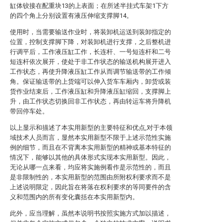
缸体铰接在配重块13的上表面；在所述半挂式车架1下方
的四个角上分别设置有液压伸缩支撑脚14。
使用时，当需要输送作业时，将装卸机运送到装卸指定的
位置，控制支撑脚下降，对装卸机进行支撑，之后整机进
行调平后，工作液压缸工作，长连杆、一号短连杆和二号
短连杆依次展开，使处于非工作状态的输送机构展开进入
工作状态，再使升降液压缸工作从而调节输送带的工作倾
角。保证输送带的上货端可以伸入货车车厢内，卸货或装
货作业结束后，工作液压缸和升降液压缸缩回，支撑脚上
升，由工作状态切换回非工作状态，再由转运车将升降机
带回停车处。
以上显示和描述了本实用新型的主要特征和优点,对于本领
域技术人员而言，显然本实用新型不限于上述示范性实施
例的细节，而且在不背离本实用新型的精神或基本特征的
情况下，能够以其他的具体形式实现本实用新型。因此，
无论从哪一点来看，均应将实施例看作是示范性的，而且
是非限制性的，本实用新型的范围由所附权利要求而不是
上述说明限定，因此旨在将落在权利要求的等同要件的含
义和范围内的所有变化囊括在本实用新型内。
此外，应当理解，虽然本说明书按照实施方式加以描述，