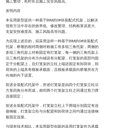
施工繁琐，耗时长且施工安全风险高。
发明内容
本实用新型提供一种基于BIM的0#块装配式托架，以解决
现有方法中存在的效率低、修改繁琐、结构检算误差大、
支架安拆难度高、施工风险高等问题。
为实现上述目的，拟采用这样一种基于BIM的0#块装配式
托架，桥墩的相对两侧对称施工有多组三角托架，两侧的
多组三角托架上对称固定有灯笼架，每一侧的三角托架上
沿三角托架的分布方向铺设有分配梁，灯笼架的底部均固
定于分配梁上，且灯笼架的立柱上端还固定有卸荷块，卸
荷块的上端具有模板承载面，且模板承载面向桥墩所在方
向倾斜向下设置。
前述全装配式托架中，所述灯笼架是由四个灯笼架立柱沿
方形四角分布而成，相邻两个灯笼架立柱之间通过剪刀撑
连接固定；
前述全装配式托架中，灯笼架立柱上下两端分别固定有连
接钢板，灯笼架立柱与分配梁和卸荷块之间均通过连接钢
板固定连接。
与现有技术相比，本实用新型创新的采用灯笼架作为承载