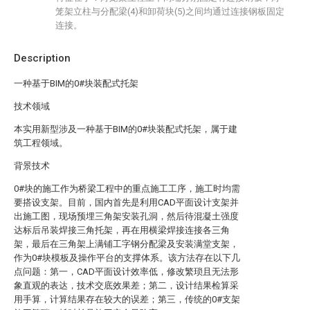
笼架立柱与分配梁(4)和卸荷块(5)之间均通过连接钢板固定
连接。
Description
一种基于BIM的0#块装配式托架
技术领域
本实用新型涉及一种基于BIM的0#块装配式托架，属于建
筑工程领域。
背景技术
0#块的施工作为桥梁工程中的重点施工工序，施工时均需
要搭设支架。目前，国内首先是利用CAD平面设计支架并
出施工图，现场预埋三角架安装孔洞，然后待混凝土强度
达标后吊装焊接三角托架，再在用横梁焊接连接各三角
架，最后在三角架上满铺工字钢分配梁及安装满堂支架，
作为0#块模板及操作平台的支撑体系。该方法存在以下几
点问题：第一，CAD平面设计效率低，修改繁琐且无法形
象直观的表达，技术交底效果差；第二，设计结果检算采
用手算，计算结果存在较大的误差；第三，传统的0#支架