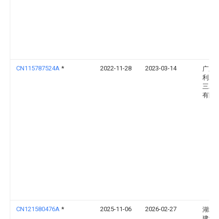
CN115787524A
*
2022-11-28
2023-03-14
广东
利水
三工
有限
CN121580476A
*
2025-11-06
2026-02-27
湖北
建设