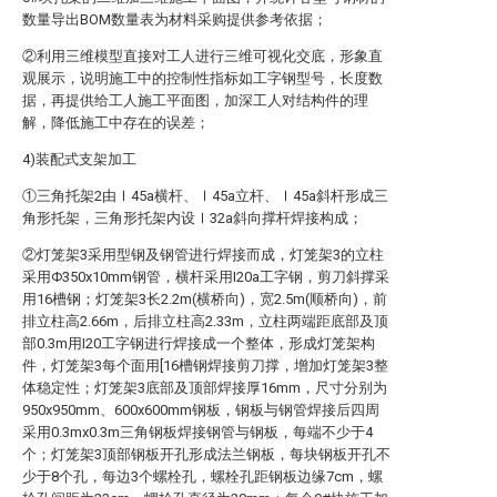
数量导出BOM数量表为材料采购提供参考依据；
②利用三维模型直接对工人进行三维可视化交底，形象直
观展示，说明施工中的控制性指标如工字钢型号，长度数
据，再提供给工人施工平面图，加深工人对结构件的理
解，降低施工中存在的误差；
4)装配式支架加工
①三角托架2由Ⅰ45a横杆、Ⅰ45a立杆、Ⅰ45a斜杆形成三
角形托架，三角形托架内设Ⅰ32a斜向撑杆焊接构成；
②灯笼架3采用型钢及钢管进行焊接而成，灯笼架3的立柱
采用Φ350x10mm钢管，横杆采用I20a工字钢，剪刀斜撑采
用16槽钢；灯笼架3长2.2m(横桥向)，宽2.5m(顺桥向)，前
排立柱高2.66m，后排立柱高2.33m，立柱两端距底部及顶
部0.3m用I20工字钢进行焊接成一个整体，形成灯笼架构
件，灯笼架3每个面用[16槽钢焊接剪刀撑，增加灯笼架3整
体稳定性；灯笼架3底部及顶部焊接厚16mm，尺寸分别为
950x950mm、600x600mm钢板，钢板与钢管焊接后四周
采用0.3mx0.3m三角钢板焊接钢管与钢板，每端不少于4
个；灯笼架3顶部钢板开孔形成法兰钢板，每块钢板开孔不
少于8个孔，每边3个螺栓孔，螺栓孔距钢板边缘7cm，螺