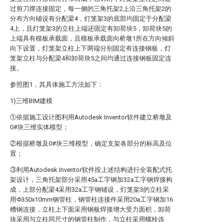
过剪刀撑连接固定，每一侧的三角托架2上沿三角托架2的
分布方向铺设有分配梁4，灯笼架3的底部均固定于分配梁
4上，且灯笼架3的立柱上端还固定有卸荷块5，卸荷块5的
上端具有模板承载面，且模板承载面向桥墩1所在方向倾斜
向下设置，灯笼架立柱上下两端分别固定有连接钢板，灯
笼架立柱与分配梁4和卸荷块5之间均通过连接钢板固定连
接。
参照图1，其具体施工方法如下：
1)三维BIM建模
①依据施工设计图利用Autodesk Inventor软件建立桥墩及
0#块三维实体模型；
②根据桥墩及0#块三维模型，确定支架各部分的标高及位
置；
③利用Autodesk Inventor软件按上述结构进行全装配式托
架设计，三角托架部分采用45a工字钢加32a工字钢焊接构
成，上部分配梁4采用32a工字钢铺设，灯笼架3的立柱采
用Φ350x10mm钢管柱，钢管柱连接件采用20a工字钢加16
槽钢连接，立柱上下面采用钢板焊接增大受力面积，卸荷
块采用与立柱同尺寸的钢管柱制作，与立柱采用螺栓连