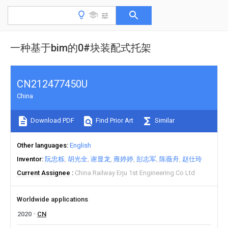
一种基于bim的0#块装配式托架
CN212477450U
China
Download PDF
Find Prior Art
Similar
Other languages
English
Inventor
阮忠栎
胡光全
谢显龙
雍婷婷
彭志军
陈薇舟
赵仕玲
Current Assignee
China Railway Erju 1st Engineering Co Ltd
Worldwide applications
2020
CN