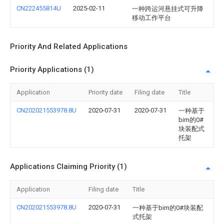
CN222455814U
2025-02-11
一种跨运河悬挂式可升降
移动工作平台
Priority And Related Applications
Priority Applications (1)
Application
Priority date
Filing date
Title
CN202021553978.8U
2020-07-31
2020-07-31
一种基于
bim的0#
块装配式
托架
Applications Claiming Priority (1)
Application
Filing date
Title
CN202021553978.8U
2020-07-31
一种基于bim的0#块装配
式托架