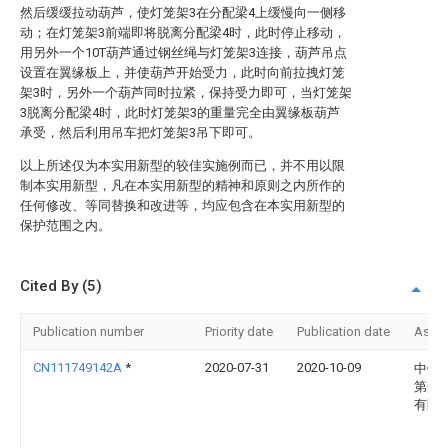
然后缓缓拉动葫芦，使灯笼架3在分配梁4上缓慢向一侧移
动；在灯笼架3前端即将脱离分配梁4时，此时停止移动，
用另外一个10T葫芦通过钢丝绳与灯笼架3连接，葫芦吊点
设置在翼缘板上，并使葫芦开始受力，此时向前拉拽灯笼
架3时，另外一个葫芦同时拉紧，保持受力即可，当灯笼架
3脱离分配梁4时，此时灯笼架3的重量完全由翼缘板葫芦
承受，然后利用吊车把灯笼架3吊下即可。
以上所述仅为本实用新型的较佳实施例而已，并不用以限
制本实用新型，凡在本实用新型的精神和原则之内所作的
任何修改、等同替换和改进等，均应包含在本实用新型的
保护范围之内。
Cited By (5)
Publication number
Priority date
Publication date
Assi
CN111749142A
*
2020-07-31
2020-10-09
中铁
第一
有限