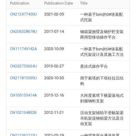
Publication
Publication Date
Title
CN212477450U
2021-02-05
一种基于bim的0#块装配
式托架
CN206328678U
2017-07-14
钢箱梁挑臂及钢护栏安装
两用型移动操作平台
CN111749142A
2020-10-09
一种基于bim的0#块装配
式托架设计及其施工方法
CN202755634U
2013-02-27
悬挂式操作平台
CN211815595U
2020-10-30
用于索塔的下塔柱拉压结
构
CN105155414A
2015-12-16
大跨度索塔下横梁落地式
斜腿钢桁支架
CN102134832B
2012-11-21
活动支架辅助不变幅架梁
吊机架设钢箱梁方法及活
动支架
CN212561215U
2021-02-19
一种背笼平台通道装置