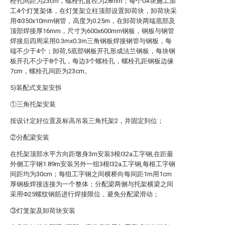
栓孔间距为23cm，螺栓孔直径为28mm；每个0#块施工加
工4个灯笼架体，在灯笼架立柱顶部设置卸荷块，卸荷块采
用Φ350x10mm钢管，高度为0.25m，在卸荷块两端底部及
顶部焊接厚16mm，尺寸为600x600mm钢板，钢板与钢管
焊接后四周采用0.3mx0.3m三角钢板焊接钢管与钢板，每
端不少于4个；卸荷,5底部钢板开孔形成法兰钢板，每块钢
板开孔不少于8个孔，每边3个螺栓孔，螺栓孔距钢板边缘
7cm，螺栓孔间距为23cm。
5)装配式支架安拆
①三角托架安装
按设计定好位置及标高吊装三角托架2，并固定到位；
②分配梁安装
在托架顶部水平方向距墩身3m安装3根I32a工字钢,在距最
外侧工字钢1.89m安装另外一组3根I32a工字钢,每根工字钢
间距均为30cm；每组工字钢之间横桥向每间距1m用1cm
厚钢板焊接连接为一个整体；分配梁两侧与托架横梁之间
采用Φ25螺纹钢筋进行焊接限位，避免分配梁滑动；
③灯笼架及卸荷块安装