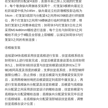
在安装好的分配梁4顶部，直接吊装已加工完成的灯笼架
3，每个墩身纵向两侧各安装两个，灯笼架3横桥向最近立
柱距箱梁中线为0.85m，纵向最近立柱距墩帽投影边线为
54cm；灯笼架3底部与分配梁4之间用Φ25钢筋进行焊接限
位，两个灯笼架3之间用16槽钢进行临时焊接剪刀撑，增
加灯笼架3之间整体稳定性；卸荷块5与灯笼架3立柱之间
采用M24x80mm螺栓进行连接，每个立柱与卸荷块5之间
螺栓不得少于8颗且全部套上双螺帽，以保证卸荷块5与灯
笼架3之间的有效连接；
④模板安装
连续梁0#块底模采用挂篮底模进行安装，挂篮底模系统在
卸荷块5上进行组装完成，挂篮后横梁直接设置在后排卸荷
块5上，卸荷块5前排设置与挂篮前横梁(或双拼I32a工字
钢)相同高度及强度的横梁，支撑挂篮底系统，并用型钢焊
接限位槽口，防止滑移；挂篮后横梁与支撑横梁安装完毕
后，采用两根钢丝绳把后横梁固定到底部牛腿支架上，再
进行安装底模纵向分配梁及挂篮前横梁，后横梁与底模纵
向分配梁之间采用原挂篮设计的螺栓连接，挂篮前横梁与
底模纵向分配梁螺栓连接；底模纵向分配梁安装完毕后进
行底模铺装，在底模纵向分配梁顶部铺设挂篮底模，调整
挂篮底模在设计位置；