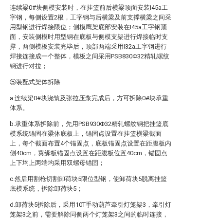
连续梁0#块侧模安装时，在挂篮前后横梁顶面安装I45a工
字钢，每侧设置2根，工字钢与后横梁及前支撑横梁之间采
用型钢进行焊接限位；侧模鹰架底部安装在I45a工字钢顶
面，安装侧模时用型钢在底板与侧模支架进行焊接临时支
撑，两侧模板安装完毕后，顶部两端采用I32a工字钢进行
焊接连接成一个整体，模板之间采用PSB830Φ32精轧螺纹
钢进行对拉；
⑤装配式架体拆除
a.连续梁0#块浇筑及张拉压浆完成后，方可拆除0#块承重
体系。
b.承重体系拆除前，先用PSB930Φ32精轧螺纹钢把挂篮底
模系统锚固在梁体底板上，锚固点设置在挂篮横梁截面
上，每个截面布置4个锚固点，底板锚固点设置在距腹板内
侧40cm，翼缘板锚固点设置在距腹板位置40cm，锚固点
上下均上两端均采用双螺母锚固；
c.然后用割枪切割卸荷块5限位型钢，使卸荷块5脱离挂篮
底模系统，拆除卸荷块5；
d.卸荷块5拆除后，采用10T手动葫芦牵引灯笼架3，牵引灯
笼架3之前，需要解除同侧两个灯笼架3之间的临时连接，