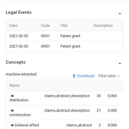
Legal Events
Date
Code
Title
Description
2021-02-05
GR01
Patent grant
2021-02-05
GR01
Patent grant
Concepts
machine-extracted
Download
Filter table
Name
Im
claims,abstract,description
30
0.000
distribution
claims,abstract,description
21
0.000
construction
bilateral effect
claims,abstract
2
0.000