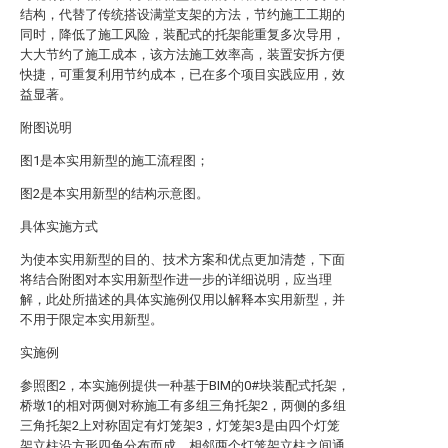
结构，代替了传统搭设满堂支架的方法，节约施工工期的
同时，降低了施工风险，装配式的托架能重复多次导用，
大大节约了施工成本，该方法施工效率高，装置安拆方便
快捷，可重复利用节约成本，已在多个项目实践应用，效
益显著。
附图说明
图1是本实用新型的施工流程图；
图2是本实用新型的结构示意图。
具体实施方式
为使本实用新型的目的、技术方案和优点更加清楚，下面
将结合附图对本实用新型作进一步的详细说明，应当理
解，此处所描述的具体实施例仅用以解释本实用新型，并
不用于限定本实用新型。
实施例
参照图2，本实施例提供一种基于BIM的0#块装配式托架，
桥墩1的相对两侧对称施工有多组三角托架2，两侧的多组
三角托架2上对称固定有灯笼架3，灯笼架3是由四个灯笼
架立柱沿方形四角分布而成，相邻两个灯笼架立柱之间通