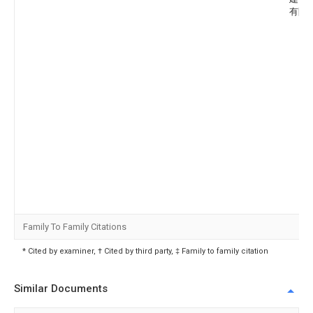
有限
Family To Family Citations
* Cited by examiner, † Cited by third party, ‡ Family to family citation
Similar Documents