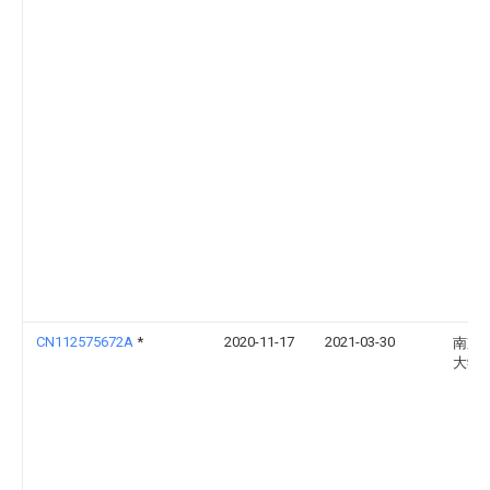
CN112575672A
*
2020-11-17
2021-03-30
南京
大学