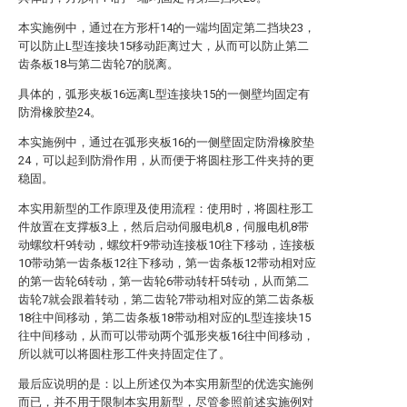
本实施例中，通过在方形杆14的一端均固定第二挡块23，
可以防止L型连接块15移动距离过大，从而可以防止第二
齿条板18与第二齿轮7的脱离。
具体的，弧形夹板16远离L型连接块15的一侧壁均固定有
防滑橡胶垫24。
本实施例中，通过在弧形夹板16的一侧壁固定防滑橡胶垫
24，可以起到防滑作用，从而便于将圆柱形工件夹持的更
稳固。
本实用新型的工作原理及使用流程：使用时，将圆柱形工
件放置在支撑板3上，然后启动伺服电机8，伺服电机8带
动螺纹杆9转动，螺纹杆9带动连接板10往下移动，连接板
10带动第一齿条板12往下移动，第一齿条板12带动相对应
的第一齿轮6转动，第一齿轮6带动转杆5转动，从而第二
齿轮7就会跟着转动，第二齿轮7带动相对应的第二齿条板
18往中间移动，第二齿条板18带动相对应的L型连接块15
往中间移动，从而可以带动两个弧形夹板16往中间移动，
所以就可以将圆柱形工件夹持固定住了。
最后应说明的是：以上所述仅为本实用新型的优选实施例
而已，并不用于限制本实用新型，尽管参照前述实施例对