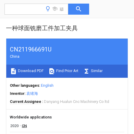
一种球面铣磨工件加工夹具
CN211966691U
China
Download PDF
Find Prior Art
Similar
Other languages
English
Inventor
袁绪海
Current Assignee
Danyang Hualun Cnc Machinery Co ltd
Worldwide applications
2020
CN