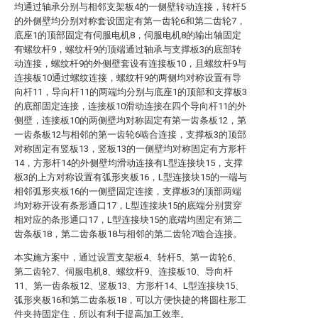
均通过轴承分别与相邻支架板4的一侧壁转动连接，转杆5
的外侧壁均分别对称套设固定有第一齿轮6和第二齿轮7，
底座1的顶部固定有伺服电机8，伺服电机8的输出轴固定
有螺纹杆9，螺纹杆9的顶端通过轴承与支撑板3的底部转
动连接，螺纹杆9的外侧壁套设有连接板10，且螺纹杆9与
连接板10通过螺纹连接，螺纹杆9的两侧均对称设置有导
向杆11，导向杆11的两端均分别与底座1的顶部和支撑板3
的底部固定连接，连接板10滑动连接在四个导向杆11的外
侧壁，连接板10的两侧壁均对称固定有第一齿条板12，第
一齿条板12与相邻的第一齿轮6啮合连接，支撑板3的顶部
对称固定有竖板13，竖板13的一侧壁均对称固定有方形杆
14，方形杆14的外侧壁均滑动连接有L型连接块15，支撑
板3的上方对称设置有弧形夹板16，L型连接块15的一端与
相邻弧形夹板16的一侧壁固定连接，支撑板3的顶部两端
均对称开设有条形通口17，L型连接块15的底端分别贯穿
相对应的条形通口17，L型连接块15的底端均固定有第二
齿条板18，第二齿条板18与相邻的第二齿轮7啮合连接。
本实施方案中，通过设置支架板4、转杆5、第一齿轮6、
第二齿轮7、伺服电机8、螺纹杆9、连接板10、导向杆
11、第一齿条板12、竖板13、方形杆14、L型连接块15、
弧形夹板16和第二齿条板18，可以方便快捷的将圆柱形工
件夹持固定住，所以有利于提高加工效率。