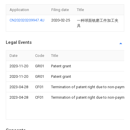
Application
Filing date
Title
CN202020209947.4U
2020-02-25
一种球面铣磨工件加工夹
具
Legal Events
Date
Code
Title
2020-11-20
GR01
Patent grant
2020-11-20
GR01
Patent grant
2023-04-28
CF01
Termination of patent right due to non-payment
2023-04-28
CF01
Termination of patent right due to non-payment