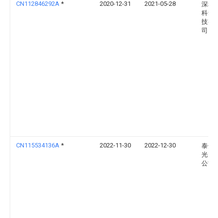
CN112846292A
*
2020-12-31
2021-05-28
深圳
科华
技有
司
CN115534136A
*
2022-11-30
2022-12-30
泰州
光电
公司