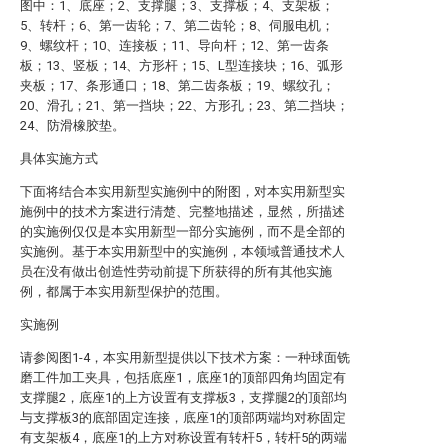
图中：1、底座；2、支撑腿；3、支撑板；4、支架板；
5、转杆；6、第一齿轮；7、第二齿轮；8、伺服电机；
9、螺纹杆；10、连接板；11、导向杆；12、第一齿条
板；13、竖板；14、方形杆；15、L型连接块；16、弧形
夹板；17、条形通口；18、第二齿条板；19、螺纹孔；
20、滑孔；21、第一挡块；22、方形孔；23、第二挡块；
24、防滑橡胶垫。
具体实施方式
下面将结合本实用新型实施例中的附图，对本实用新型实
施例中的技术方案进行清楚、完整地描述，显然，所描述
的实施例仅仅是本实用新型一部分实施例，而不是全部的
实施例。基于本实用新型中的实施例，本领域普通技术人
员在没有做出创造性劳动前提下所获得的所有其他实施
例，都属于本实用新型保护的范围。
实施例
请参阅图1-4，本实用新型提供以下技术方案：一种球面铣
磨工件加工夹具，包括底座1，底座1的顶部四角均固定有
支撑腿2，底座1的上方设置有支撑板3，支撑腿2的顶部均
与支撑板3的底部固定连接，底座1的顶部两端均对称固定
有支架板4，底座1的上方对称设置有转杆5，转杆5的两端