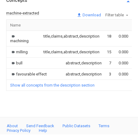
Concepts
machine-extracted
Download
Filter table
Name
I
title,claims,abstract,description
18
0.000
machining
milling
title,claims,abstract,description
15
0.000
bull
abstract,description
7
0.000
favourable effect
abstract,description
3
0.000
Show all concepts from the description section
About
Send Feedback
Public Datasets
Terms
Privacy Policy
Help