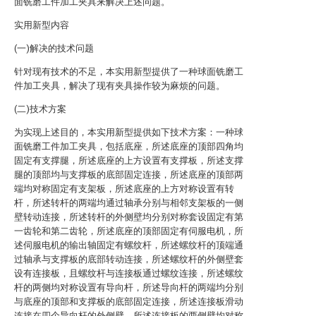
面铣磨工件加工夹具来解决上述问题。
实用新型内容
(一)解决的技术问题
针对现有技术的不足，本实用新型提供了一种球面铣磨工
件加工夹具，解决了现有夹具操作较为麻烦的问题。
(二)技术方案
为实现上述目的，本实用新型提供如下技术方案：一种球
面铣磨工件加工夹具，包括底座，所述底座的顶部四角均
固定有支撑腿，所述底座的上方设置有支撑板，所述支撑
腿的顶部均与支撑板的底部固定连接，所述底座的顶部两
端均对称固定有支架板，所述底座的上方对称设置有转
杆，所述转杆的两端均通过轴承分别与相邻支架板的一侧
壁转动连接，所述转杆的外侧壁均分别对称套设固定有第
一齿轮和第二齿轮，所述底座的顶部固定有伺服电机，所
述伺服电机的输出轴固定有螺纹杆，所述螺纹杆的顶端通
过轴承与支撑板的底部转动连接，所述螺纹杆的外侧壁套
设有连接板，且螺纹杆与连接板通过螺纹连接，所述螺纹
杆的两侧均对称设置有导向杆，所述导向杆的两端均分别
与底座的顶部和支撑板的底部固定连接，所述连接板滑动
连接在四个导向杆的外侧壁，所述连接板的两侧壁均对称