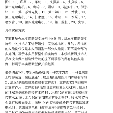
图中：1、底座，2、车轮，3、支撑架，4、支撑块，5、
第一减速电机，6、齿轮，7、滑轨，8、连接杆，9、矩形
块，10、第二减速电机，11、第一丝杠，12、滑块，13、
第三减速电机，14、打磨盘，15、水箱，16、水泵，17、
喷水管，18、第四减速电机，19、第二丝杠，20、夹块。
具体实施方式
下面将结合本实用新型实施例中的附图，对本实用新型实
施例中的技术方案进行清楚、完整地描述，显然，所描述
的实施例仅仅是本实用新型一部分实施例，而不是全部的
实施例。基于本实用新型中的实施例，本领域普通技术人
员在没有做出创造性劳动前提下所获得的所有其他实施
例，都属于本实用新型保护的范围。
请参阅图1-3，本实用新型提供一种技术方案：一种金属加
工打磨装置，包括底座1，底座1的底端四角均焊接有车轮
2，底座1的顶端螺栓连接有支撑架3，支撑架3对内部机构
起支撑作用，支撑架3的底端设置有往复运动机构，底座1
的顶端左侧螺栓连接有水箱15，水箱15的右侧顶端螺栓连
接有水泵16，水泵16的右侧贯通有喷水管17，喷水管17向
金属打磨表面喷水，底座1的内腔右侧螺栓连接有第四减速
电机18，第四减速电机18贯穿底座1焊接有第二丝杠19，
第二丝杠19的外壁左右两侧对称螺接有夹块20，第二丝杠