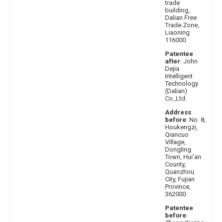
trade
building,
Dalian Free
Trade Zone,
Liaoning
116000
Patentee
after
: John
Dejia
Intelligent
Technology
(Dalian)
Co.,Ltd.
Address
before
: No. 8,
Houkengzi,
Qiancuo
Village,
Dongling
Town, Hui'an
County,
Quanzhou
City, Fujian
Province,
362000
Patentee
before
: