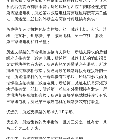
接有水箱，所述水箱的右侧顶端螺栓连接有水泵，所述水
泵的右侧贯通有喷水管，所述底座的内腔右侧螺栓连接有
第四减速电机，所述第四减速电机贯穿底座焊接有第二丝
杠，所述第二丝杠的外壁左右两侧对称螺接有夹块；
所述往复运动机构包括支撑块、第一减速电机、齿轮、滑
轨、连接杆、矩形块、第二减速电机、第一丝杠、滑块、
第三减速电机和打磨盘；
所述支撑架的底端螺栓连接有支撑块，所述支撑块的后侧
螺栓连接有第一减速电机，所述第一减速电机的输出端贯
穿支撑块焊接有齿轮，所述齿轮的外壁啮合有滑轨，所述
滑轨与支撑块相嵌接，所述滑轨的底端焊接有连接杆的一
端，所述连接杆的另一端焊接有矩形块，所述矩形块的顶
端螺栓连接有第二减速电机，所述第二减速电机贯穿矩形
块焊接有第一丝杠，所述第一丝杠的外壁螺接有滑块，所
述滑块与矩形块相嵌接，所述矩形块的底端螺栓连接有第
三减速电机，所述第三减速电机的底端安装有打磨盘。
优选的，所述支撑架的形状为“U”字形。
优选的，所述齿轮的为半齿轮，且其三分之一处有齿，其
余三分之二处无齿。
优选的，所述支撑块的内腔前侧开设有凹槽。