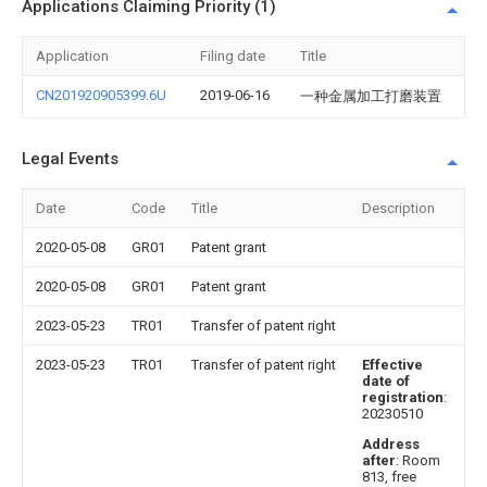
Applications Claiming Priority (1)
Application
Filing date
Title
CN201920905399.6U
2019-06-16
一种金属加工打磨装置
Legal Events
Date
Code
Title
Description
2020-05-08
GR01
Patent grant
2020-05-08
GR01
Patent grant
2023-05-23
TR01
Transfer of patent right
2023-05-23
TR01
Transfer of patent right
Effective
date of
registration
:
20230510
Address
after
: Room
813, free