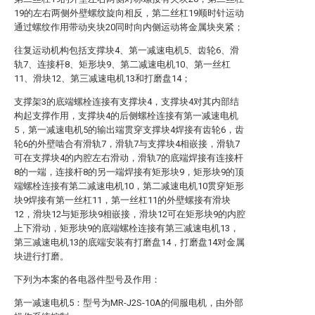
19的左右两侧外壁螺纹旋向相反，第二丝杠19顺时针运动
通过螺纹作用带动夹块20同时向内侧运动将金属块夹紧；
往复运动机构包括支撑块4、第一减速电机5、齿轮6、滑
轨7、连接杆8、矩形块9、第二减速电机10、第一丝杠
11、滑块12、第三减速电机13和打磨盘14；
支撑架3的底端螺栓连接有支撑块4，支撑块4对其内部结
构起支撑作用，支撑块4的后侧螺栓连接有第一减速电机
5，第一减速电机5的输出端贯穿支撑块4焊接有齿轮6，齿
轮6的外壁啮合有滑轨7，滑轨7与支撑块4相嵌接，滑轨7
可在支撑块4的内腔左右滑动，滑轨7的底端焊接有连接杆
8的一端，连接杆8的另一端焊接有矩形块9，矩形块9的顶
端螺栓连接有第二减速电机10，第二减速电机10贯穿矩形
块9焊接有第一丝杠11，第一丝杠11的外壁螺接有滑块
12，滑块12与矩形块9相嵌接，滑块12可在矩形块9的内腔
上下滑动，矩形块9的底端螺栓连接有第三减速电机13，
第三减速电机13的底端安装有打磨盘14，打磨盘14对金属
块进行打磨。
下列为本案的各电器件型号及作用：
第一减速电机5：型号为MR-J2S-10A的伺服电机，由外部