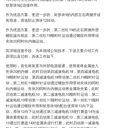
矩形块9起连接作用。
作为优选方案，更进一步的，矩形块9的内腔左右两侧开设
有滑道，滑道防止滑块12转动。
作为优选方案，更进一步的，第二丝杠19的左右两侧外壁
螺纹旋向相反，第二丝杠19顺时针运动通过螺纹作用带动
夹块20同时向内侧运动。
其详细连接手段，为本领域公知技术，下述主要介绍工作
原理以及过程，具体工作如下。
使用时，首先将装置与外部电源接通，使用者将金属放入
夹块20的内侧，此时启动第四减速电机18，第四减速电机
18顺时针运动，第四减速电机18带动第二丝杠19顺时针运
动，第二丝杠19顺时针运动通过螺纹作用带动夹块20同时
向内侧运动，夹块20同时向内侧运动将金属块夹紧，此时
启动第二减速电机10，第二减速电机10顺时针运动，第二
减速电机10带动第一丝杠11顺时针运动，第一丝杠11顺时
针运动通过螺纹作用和矩形块9的配合使滑块12向下运
动，滑块12向下运动通过第三减速电机13使打磨盘14与金
属块紧密贴合，此时启动第三减速电机13，第三减速电机
13通过打磨盘14对金属块进行打磨，此时启动第一减速电