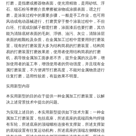
打磨，是指磨或擦器物表面，使光滑精致，是用砂纸、浮
石、细石粉等摩擦介质摩擦被涂物或涂膜表面，谓之打
磨，是涂装过程中的重要步骤，一般是手工作业，也可用
风动或电动器械进行，打磨贯穿于整个涂装过程中，不但
白坯、打底或刮腻子都需打磨，涂面漆后也要打磨，其功
能为清除底材表面的毛刺、浮锈、油污、灰尘，清除涂层
表面的粗颗粒及杂质，在金属加工过程中需要用到打磨装
置，现有的打磨装置大多为结构简易的打磨装置，结构简
易的打磨装置打磨效果差，使用者使用结构简易的打磨
机，易导致金属加工面参差不齐，提升金属的次品率，增
加使用者的返工率，增强使用者的劳动强度，并且现有金
属打磨装置，不方便调节打磨高度，不能对金属物质进行
往复打磨，适用性较差，有益效果不明显。
实用新型内容
本实用新型的目的在于提供一种金属加工打磨装置，以解
决上述背景技术中提出的问题。
为实现上述目的，本实用新型提供如下技术方案：一种金
属加工打磨装置，包括底座，所述底座的底端四角均焊接
有车轮，所述底座的顶端螺栓连接有支撑架，所述支撑架
的底端设置有往复运动机构，所述底座的顶端左侧螺栓连