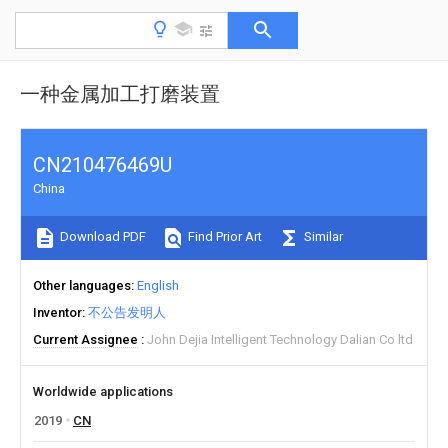
一种金属加工打磨装置
CN210476469U
China
Download PDF
Find Prior Art
Similar
Other languages
English
Inventor
不公告发明人
Current Assignee
John Dejia Intelligent Technology Dalian Co ltd
Worldwide applications
2019
CN