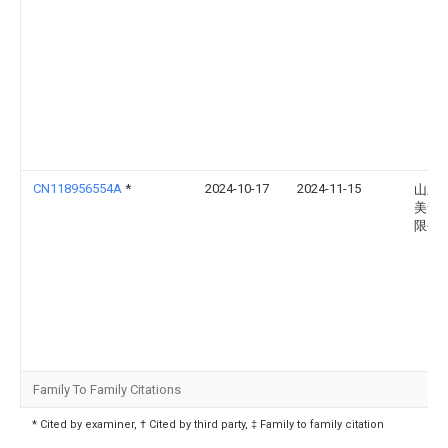
CN118956554A
*
2024-10-17
2024-11-15
山东
美食
限公
Family To Family Citations
* Cited by examiner, † Cited by third party, ‡ Family to family citation