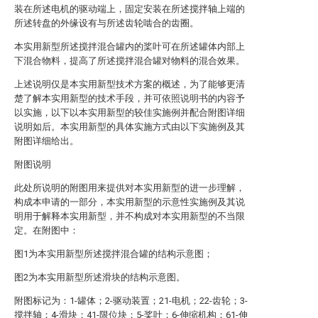
装在所述电机的驱动端上，固定安装在所述搅拌轴上端的
所述转盘的外缘设有与所述齿轮啮合的齿圈。
本实用新型所述搅拌混合罐内的桨叶可在所述罐体内部上
下混合物料，提高了所述搅拌混合罐对物料的混合效果。
上述说明仅是本实用新型技术方案的概述，为了能够更清
楚了解本实用新型的技术手段，并可依照说明书的内容予
以实施，以下以本实用新型的较佳实施例并配合附图详细
说明如后。本实用新型的具体实施方式由以下实施例及其
附图详细给出。
附图说明
此处所说明的附图用来提供对本实用新型的进一步理解，
构成本申请的一部分，本实用新型的示意性实施例及其说
明用于解释本实用新型，并不构成对本实用新型的不当限
定。在附图中：
图1为本实用新型所述搅拌混合罐的结构示意图；
图2为本实用新型所述滑块的结构示意图。
附图标记为：1-罐体；2-驱动装置；21-电机；22-齿轮；3-
搅拌轴；4-滑块；41-限位块；5-桨叶；6-伸缩机构；61-伸