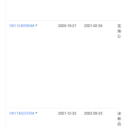
CN112405994A
*
2020-10-21
2021-02-26
芜湖
海绵
公司
CN114225733A
*
2021-12-23
2022-03-25
沭阳
林木
品厂