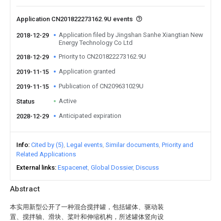
Application CN201822273162.9U events
Application filed by Jingshan Sanhe Xiangtian New
2018-12-29
Energy Technology Co Ltd
Priority to CN201822273162.9U
2018-12-29
Application granted
2019-11-15
Publication of CN209631029U
2019-11-15
Active
Status
Anticipated expiration
2028-12-29
Info
Cited by (5)
Legal events
Similar documents
Priority and
Related Applications
External links
Espacenet
Global Dossier
Discuss
Abstract
本实用新型公开了一种混合搅拌罐，包括罐体、驱动装
置、搅拌轴、滑块、桨叶和伸缩机构，所述罐体竖向设