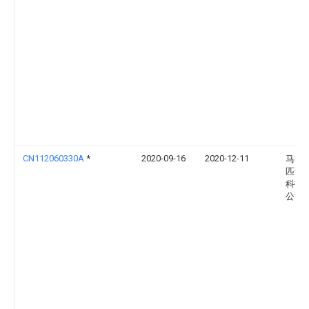
CN112060330A
*
2020-09-16
2020-12-11
马鞍
匹诺
科技
公司