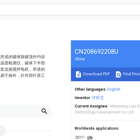
CN208692208U
，所述的罐体除罐顶外均设
China
外温度检测仪，罐体下半部
拌桨连接搅拌电机，所述的
Download PDF
Find Prior
单易于操作，针对荷叶茶工
Other languages
English
Inventor
许怀文
Current Assignee
Mianyang Lian S
Technology Development Co Ltd
Worldwide applications
2017
CN