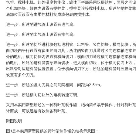
气管、搅拌电机、红外温度检测仪，罐体下半部采用双层结构，两层之间
个电加热块，罐体内设置有搅拌桨，搅拌桨连接搅拌电机，所述的搅拌桨
底部位置设置有由柔性材料制成或包裹的搅拌球。
进一步，所述的进气管上设置有进气扇。
进一步，所述的出气管上设置有排气扇。
进一步，所述的切丝进料块包括进料管、出料管、竖向切块，横向切块，
向切块内平行设置有多组竖向刀具，所述的竖向刀具通过竖向连接轴连接
外的电机，横向切块内设置有横向切刀，横向切刀通过横向连接轴连接横
的电机，所述的进料管贯穿竖向切块，进入横向切块，位于横向切刀上方
出料管对应进料管位置设置，位于横向切刀下方，所述的进料管对应竖向
设置有多个刀孔。
进一步，所述的竖向刀具之间间隔相同，间距为2-5cm。
进一步，所述横向切块外的电机转速可调。
采用本实用新型所述的一种荷叶茶制作罐，结构简单易于操作，针对荷叶
计而成，可以迅速有效制备荷叶茶。
附图说明
图1是本实用新型提供的荷叶茶制作罐的结构示意图；