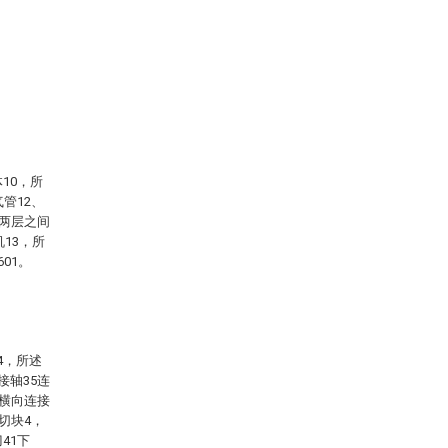
10，所
管12、
，两层之间
13，所
01。
4，所述
接轴35连
过横向连接
切块4，
41下