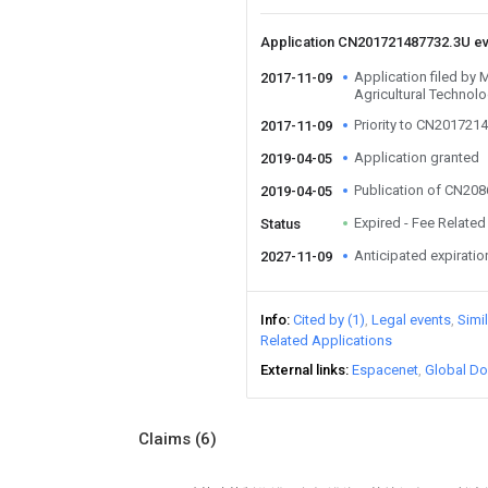
Application CN201721487732.3U e
Application filed by
2017-11-09
Agricultural Technol
Priority to CN201721
2017-11-09
Application granted
2019-04-05
Publication of CN20
2019-04-05
Expired - Fee Related
Status
Anticipated expiratio
2027-11-09
Info
Cited by (1)
Legal events
Simi
Related Applications
External links
Espacenet
Global Do
Claims
(6)