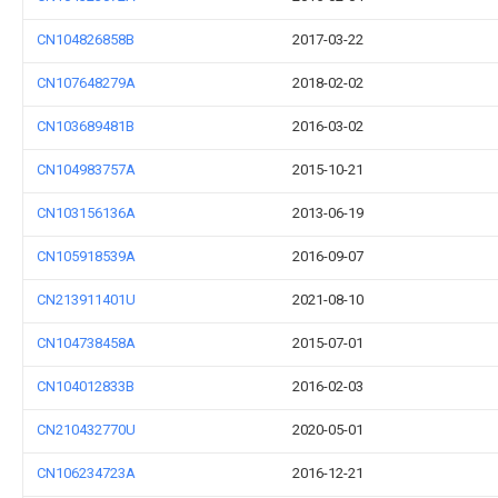
CN104826858B
2017-03-22
CN107648279A
2018-02-02
CN103689481B
2016-03-02
CN104983757A
2015-10-21
CN103156136A
2013-06-19
CN105918539A
2016-09-07
CN213911401U
2021-08-10
CN104738458A
2015-07-01
CN104012833B
2016-02-03
CN210432770U
2020-05-01
CN106234723A
2016-12-21