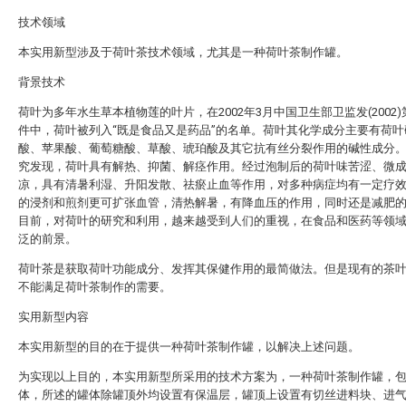
技术领域
本实用新型涉及于荷叶茶技术领域，尤其是一种荷叶茶制作罐。
背景技术
荷叶为多年水生草本植物莲的叶片，在2002年3月中国卫生部卫监发(2002)
件中，荷叶被列入“既是食品又是药品”的名单。荷叶其化学成分主要有荷叶
酸、苹果酸、葡萄糖酸、草酸、琥珀酸及其它抗有丝分裂作用的碱性成分
究发现，荷叶具有解热、抑菌、解痉作用。经过泡制后的荷叶味苦涩、微
凉，具有清暑利湿、升阳发散、祛瘀止血等作用，对多种病症均有一定疗
的浸剂和煎剂更可扩张血管，清热解暑，有降血压的作用，同时还是减肥
目前，对荷叶的研究和利用，越来越受到人们的重视，在食品和医药等领
泛的前景。
荷叶茶是获取荷叶功能成分、发挥其保健作用的最简做法。但是现有的茶
不能满足荷叶茶制作的需要。
实用新型内容
本实用新型的目的在于提供一种荷叶茶制作罐，以解决上述问题。
为实现以上目的，本实用新型所采用的技术方案为，一种荷叶茶制作罐，
体，所述的罐体除罐顶外均设置有保温层，罐顶上设置有切丝进料块、进