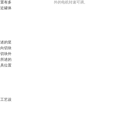
设置有多
外的电机转速可调。
靠近罐体
所述的竖
竖向切块
向切块外
，所述的
刀具位置
茶工艺设