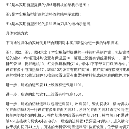
图2是本实用新型提供的切丝进料块的结构示意图；
图3是本实用新型所述的进料管的结构示意图；
图4是本实用新型所述的多组竖向刀具的结构示意图。
具体实施方式
下面通过具体的实施例并结合附图对本实用新型做进一步的详细描述。
图1、图2、图3、图4示出了本实用新型提供的一种荷叶茶制作罐，包括罐体
述的罐体10除罐顶外均设置有保温层18，罐顶上设置有切丝进料块11、进气
排气管15、搅拌电机13、红外温度检测仪14，罐体1下半部采用双层结构
设置有多个电加热块17，罐体10内设置有搅拌桨16，搅拌桨16连接搅拌电机
述的搅拌桨16靠近罐体10底部位置设置有由柔性材料制成或包裹的搅拌球16
进一步，所述的进气管11上设置有进气扇1101。
进一步，所述的出气管15上设置有排气扇1501。
进一步，所述的切丝进料块包括进料管1、出料管2、竖向切块3，横向切块
的竖向切块3内平行设置有多组竖向刀具31，所述的竖向刀具31通过竖向连
接竖向切块外3的电机5，横向切块4内设置有横向切刀41，横向切刀41通
轴451连接横向切块4外的电机5，所述的进料管1贯穿竖向切块3，进入横向
位于横向切刀41上方，所述的出料管2对应进料管1位置设置，位于横向切刀