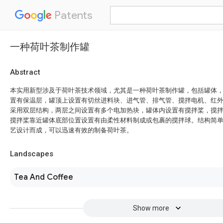
Patents
一种荷叶茶制作罐
Abstract
本实用新型涉及于荷叶茶技术领域，尤其是一种荷叶茶制作罐，包括罐体
置有保温层，罐顶上设置有切丝进料块、进气管、排气管、搅拌电机、红
采用双层结构，两层之间设置有多个电加热块，罐体内设置有搅拌桨，搅
搅拌桨靠近罐体底部位置设置有由柔性材料制成或包裹的搅拌球。结构简
艺设计而成，可以迅速有效的制备荷叶茶。
Landscapes
Tea And Coffee
Show more