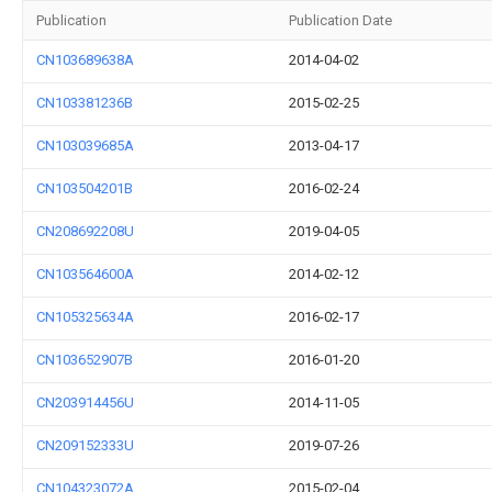
Publication
Publication Date
CN103689638A
2014-04-02
CN103381236B
2015-02-25
CN103039685A
2013-04-17
CN103504201B
2016-02-24
CN208692208U
2019-04-05
CN103564600A
2014-02-12
CN105325634A
2016-02-17
CN103652907B
2016-01-20
CN203914456U
2014-11-05
CN209152333U
2019-07-26
CN104323072A
2015-02-04