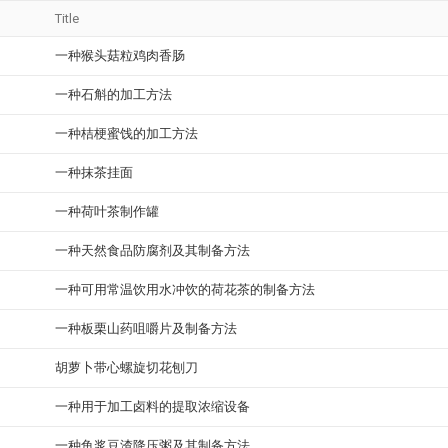
Title
一种猴头菇粒鸡肉香肠
一种石斛的加工方法
一种桔梗蜜饯的加工方法
一种抹茶挂面
一种荷叶茶制作罐
一种天然食品防腐剂及其制备方法
一种可用常温饮用水冲饮的荷花茶的制备方法
一种板栗山药咀嚼片及制备方法
胡萝卜带心螺旋切花刨刀
一种用于加工卤料的提取浓缩设备
一种鱼浆豆渣降压粥及其制备方法