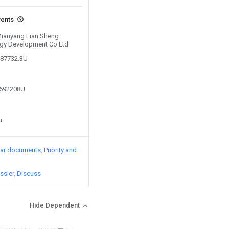
vents
 Mianyang Lian Sheng
ogy Development Co Ltd
487732.3U
8692208U
n
lar documents
Priority and
ssier
Discuss
Hide Dependent