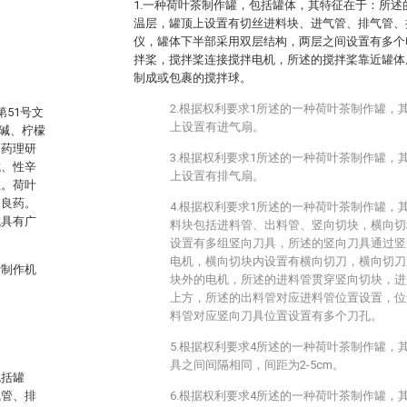
1.一种荷叶茶制作罐，包括罐体，其特征在于：所
温层，罐顶上设置有切丝进料块、进气管、排气管、
仪，罐体下半部采用双层结构，两层之间设置有多个
拌桨，搅拌桨连接搅拌电机，所述的搅拌桨靠近罐体
制成或包裹的搅拌球。
2.根据权利要求1所述的一种荷叶茶制作罐，
第51号文
上设置有进气扇。
碱、柠檬
。药理研
3.根据权利要求1所述的一种荷叶茶制作罐，
成、性辛
上设置有排气扇。
效。荷叶
的良药。
4.根据权利要求1所述的一种荷叶茶制作罐，
域具有广
料块包括进料管、出料管、竖向切块，横向切
设置有多组竖向刀具，所述的竖向刀具通过竖
电机，横向切块内设置有横向切刀，横向切刀
叶制作机
块外的电机，所述的进料管贯穿竖向切块，进
上方，所述的出料管对应进料管位置设置，位
料管对应竖向刀具位置设置有多个刀孔。
5.根据权利要求4所述的一种荷叶茶制作罐，
具之间间隔相同，间距为2-5cm。
包括罐
气管、排
6.根据权利要求4所述的一种荷叶茶制作罐，