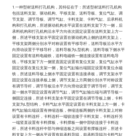
1.一种型材送料打孔机构，其特征在于：所述型材送料打孔机构
包括送料支架、驱动机构、平移支架、送料导板、复位气缸、调
节支架、调节导板、调节气缸、卡料支架、卡料气缸、后承料机
构和打孔机构，所述驱动机构水平设置在送料支架下方一侧，后
承料机构和打孔机构沿水平方向依次固定设置在送料支架上方一
侧，所述平移支架水平固定设置在驱动机构上侧的送料支架上，
平移支架两侧分别水平对称设置有平移导杆，送料导板沿水平方
向滑动设置于平移导杆，送料导板为L型机构，送料导板下侧水平
固定设置有送料电磁铁，送料电磁铁一侧连接设置有送料电导
线，平移支架下方一侧竖直固定设置有复位支架，复位气缸水平
固定设置在复位支架一侧，复位气缸输出端固定设置有复位永磁
铁，所述送料导板上侧水平固定设置有连接承板，调节支架水平
固定设置在连接承板上侧，调节支架上方两侧分别水平对称设置
有调节导杆，调节导板沿水平方向滑动设置于调节导杆，调节支
架一侧水平固定设置有调节气缸，调节气缸输出端与调节导板一
侧固定连接，所述卡料支架水平固定设置在调节导板上侧，卡料
支架为L型结构，卡料气缸水平固定设置在卡料支架上方一侧，卡
料气缸输出端设置有伸缩连板，伸缩连板两侧的卡料支架上对称
设置有卡料连杆，卡料连杆一端铰连接于卡料支架，卡料连杆另
一端竖直设置有卡料撑板，卡料撑板一侧中部铰连接于卡料连
杆，所述卡料连杆中部与伸缩连板之间设置有撑板连杆，所述卡
料支架上方一侧水平设置有前承料导辊，前承料导辊与卡料气缸