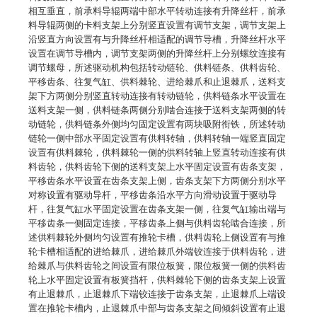
相互垂直，前承料导辊两端中部水平转动连接有升降丝杆，前承
料导辊两侧的卡料支架上分别竖直设置有调节支架，调节支架上
沿竖直方向设置有与升降丝杆相适配的调节导槽，升降丝杆水平
设置在调节导槽内，调节支架两侧的升降丝杆上分别螺纹连接有
调节螺母，所述驱动机构包括转动链轮、供料链条、供料齿轮、
平移齿条、往复气缸、供料棘轮、进给棘爪和止退棘爪，送料支
架下方两侧分别竖直转动连接有转动链轮，供料链条水平设置在
送料支架一侧，供料链条两侧分别啮合连接于送料支架两侧的转
动链轮，供料链条外侧均匀固定设置有两块吸附衔铁，所述转动
链轮一侧中部水平固定设置有供料转轴，供料转轴一端竖直固定
设置有供料棘轮，供料棘轮一侧的供料转轴上竖直转动连接有供
料齿轮，供料齿轮下侧的送料支架上水平固定设置有齿条支架，
平移齿条水平设置在齿条支架上侧，齿条支架下方两侧分别水平
对称设置有驱动导杆，平移齿条沿水平方向滑动设置于驱动导
杆，往复气缸水平固定设置在齿条支架一侧，往复气缸输出端与
平移齿条一侧固定连接，平移齿条上侧与供料齿轮啮合连接，所
述供料棘轮外侧均匀设置有推轮卡槽，供料齿轮上侧设置有与推
轮卡槽相适配的进给棘爪，进给棘爪外端铰连接于供料齿轮，进
给棘爪与供料齿轮之间设置有限位板簧，限位板簧一侧的供料齿
轮上水平固定设置有板簧挡杆，供料棘轮下侧的齿条支架上设置
有止退棘爪，止退棘爪下端铰连接于齿条支架，止退棘爪上端设
置在推轮卡槽内，止退棘爪中部与齿条支架之间倾斜设置有止退