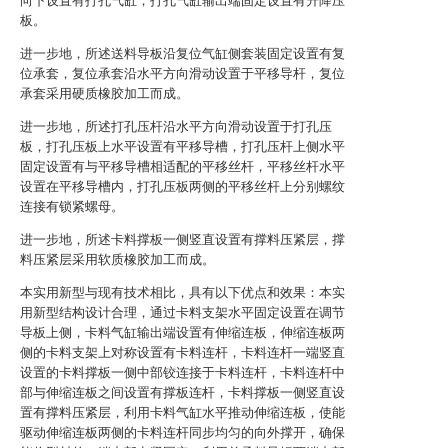
向下设置有打孔气缸，打孔气缸输出端固定设置有升降压
板。
进一步地，所述送料导板沿复位气缸侧套装固定设置有复
位承套，复位承套沿水平方向滑动设置于平移导杆，复位
承套采用硬质橡胶加工而成。
进一步地，所述打孔压杆沿水平方向滑动设置于打孔压
板，打孔压板上水平设置有平移导槽，打孔压杆上侧水平
固定设置有与平移导槽相适配的平移丝杆，平移丝杆水平
设置在平移导槽内，打孔压板两侧的平移丝杆上分别螺纹
连接有锁紧螺母。
进一步地，所述卡料撑板一侧竖直设置有撑料压紧层，撑
料压紧层采用软质橡胶加工而成。
本实用新型与现有技术相比，具有以下优点和效果：本实
用新型结构设计合理，通过卡料支架水平固定设置在调节
导板上侧，卡料气缸输出端设置有伸缩连板，伸缩连板两
侧的卡料支架上对称设置有卡料连杆，卡料连杆一端竖直
设置的卡料撑板一侧中部铰连接于卡料连杆，卡料连杆中
部与伸缩连板之间设置有撑板连杆，卡料撑板一侧竖直设
置有撑料压紧层，利用卡料气缸水平推动伸缩连板，使能
驱动伸缩连板两侧的卡料连杆同步均匀的向外撑开，确保