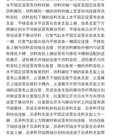
水平固定设置有供料转轴，供料转轴一端竖直固定设置有
供料棘轮，供料棘轮一侧的供料转轴上竖直转动连接有供
料齿轮，供料齿轮下侧的送料支架上水平固定设置有齿条
支架，平移齿条水平设置在齿条支架上侧，齿条支架下方
两侧分别水平对称设置有驱动导杆，平移齿条沿水平方向
滑动设置于驱动导杆，往复气缸水平固定设置在齿条支架
一侧，往复气缸输出端与平移齿条一侧固定连接，平移齿
条上侧与供料齿轮啮合连接，所述供料棘轮外侧均匀设置
有推轮卡槽，供料齿轮上侧设置有与推轮卡槽相适配的进
给棘爪，进给棘爪外端铰连接于供料齿轮，进给棘爪与供
料齿轮之间设置有限位板簧，限位板簧一侧的供料齿轮上
水平固定设置有板簧挡杆，供料棘轮下侧的齿条支架上设
置有止退棘爪，止退棘爪下端铰连接于齿条支架，止退棘
爪上端设置在推轮卡槽内，止退棘爪中部与齿条支架之间
倾斜设置有止退拉簧，所述齿条支架的驱动导杆两端分别
对称设置有往复限位开关，往复限位开关沿水平方向滑动
设置于驱动导杆，往复限位开关与驱动导杆之间设置有调
节锁紧栓，所述后承料机构包括后承料支架、后承料导辊
和转动连板，后承料支架水平固定设置在送料支架上方一
侧，后承料支架上方两侧对称设置有转动连板，转动连板
下端铰连接于后承料支架，后承料导辊水平设置在后承料
支架上侧，后承料导辊两端分别转动连接于后承料支架两