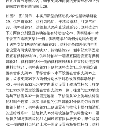
设置在调节导槽27内，调节支架26两侧的升降丝杆25上分
别螺纹连接有调节螺母28。
如图2、图3所示，本实用新型的驱动机构2包括转动链轮
29、供料链条30、供料齿轮31、平移齿条32、往复气缸
33、供料棘轮34、进给棘爪35和止退棘爪36，送料支架1
下方两侧分别竖直转动连接有转动链轮29，供料链条30水
平设置在送料支架1一侧，供料链条30两侧分别啮合连接
于送料支架1两侧的转动链轮29，供料链条30外侧均匀固
定设置有两块吸附衔铁37，转动链轮29一侧中部水平固定
设置有供料转轴38，供料转轴38一端竖直固定设置有供料
棘轮34，供料棘轮34一侧的供料转轴38上竖直转动连接有
供料齿轮31，供料齿轮31下侧的送料支架1上水平固定设
置有齿条支架39，平移齿条32水平设置在齿条支架39上
侧，齿条支架39下方两侧分别水平对称设置有驱动导杆
40，平移齿条32沿水平方向滑动设置于驱动导杆40，往复
气缸33水平固定设置在齿条支架39一侧，往复气缸33输出
端与平移齿条32一侧固定连接，平移齿条32上侧与供料齿
轮31啮合连接，本实用新型的供料棘轮34外侧均匀设置有
推轮卡槽41，供料齿轮31上侧设置有与推轮卡槽41相适配
的进给棘爪35，进给棘爪35外端铰连接于供料齿轮31，进
给棘爪35与供料齿轮31之间设置有限位板簧42，限位板簧
42一侧的供料齿轮31上水平固定设置有板簧挡杆43，供料