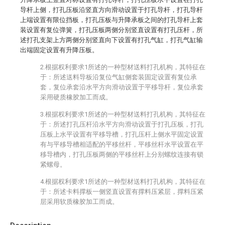
导杆上侧，打孔压板沿竖直方向滑动设置于打孔导杆，打孔导杆
上端设置有限位挡板，打孔压板与升降承板之间的打孔导杆上套
装设置有复位弹簧，打孔压板两侧分别竖直设置有打孔压杆，所
述打孔支架上方两侧分别竖直向下设置有打孔气缸，打孔气缸输
出端固定设置有升降压板。
2.根据权利要求1所述的一种型材送料打孔机构，其特征在
于：所述送料导板沿复位气缸侧套装固定设置有复位承
套，复位承套沿水平方向滑动设置于平移导杆，复位承套
采用硬质橡胶加工而成。
3.根据权利要求1所述的一种型材送料打孔机构，其特征在
于：所述打孔压杆沿水平方向滑动设置于打孔压板，打孔
压板上水平设置有平移导槽，打孔压杆上侧水平固定设置
有与平移导槽相适配的平移丝杆，平移丝杆水平设置在平
移导槽内，打孔压板两侧的平移丝杆上分别螺纹连接有锁
紧螺母。
4.根据权利要求1所述的一种型材送料打孔机构，其特征在
于：所述卡料撑板一侧竖直设置有撑料压紧层，撑料压紧
层采用软质橡胶加工而成。