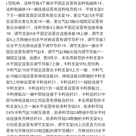
L型机构，送料导板4下侧水平固定设置有送料电磁铁14，
送料电磁铁14一侧连接设置有送料电导线15，平移支架3
下方一侧竖直固定设置有复位支架16，复位气缸5水平固
定设置在复位支架16一侧，复位气缸5输出端固定设置有
复位永磁铁17，送料导板4上侧水平固定设置有连接承板
18，调节支架6水平固定设置在连接承板18上侧，调节支
架6上方两侧分别水平对称设置有调节导杆19，调节导板7
沿水平方向滑动设置于调节导杆19，调节支架6一侧水平
固定设置有调节气缸8，调节气缸8输出端与调节导板7一
侧固定连接。如图4、图5所示，本实用新型的卡料支架9
水平固定设置在调节导板7上侧，卡料支架9为L型结构，
卡料气缸10水平固定设置在卡料支架9上方一侧，卡料气
缸10输出端设置有伸缩连板20，伸缩连板20两侧的卡料支
架9上对称设置有卡料连杆21，卡料连杆21一端铰连接于
卡料支架9，卡料连杆21另一端竖直设置有卡料撑板22，
卡料撑板22一侧中部铰连接于卡料连杆21，卡料连杆21中
部与伸缩连板20之间设置有撑板连杆23，本实用新型的卡
料支架9上方一侧水平设置有前承料导辊24，前承料导辊
24与卡料气缸10相互垂直，前承料导辊24两端中部水平转
动连接有升降丝杆25，前承料导辊24两侧的卡料支架9上
分别竖直设置有调节支架26，调节支架26上沿竖直方向设
置有与升降丝杆25相适配的调节导槽27，升降丝杆25水平