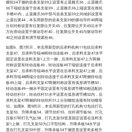
棘轮34下侧的齿条支架39上设置有止退棘爪36，止退棘爪
36下端铰连接于齿条支架39，止退棘爪36上端设置在推轮
卡槽41内，止退棘爪36中部与齿条支架39之间倾斜设置有
止退拉簧44，本实用新型的齿条支架39的驱动导杆40两端
分别对称设置有往复限位开关45，往复限位开关45沿水平
方向滑动设置于驱动导杆40，往复限位开关45与驱动导杆
40之间设置有调节锁紧栓46。
如图6、图7所示，本实用新型的后承料机构11包括后承料
支架47、后承料导辊48和转动连板49，后承料支架47水平
固定设置在送料支架1上方一侧，后承料支架47上方两侧
对称设置有转动连板49，转动连板49下端铰连接于后承料
支架47，后承料导辊48水平设置在后承料支架47上侧，后
承料导辊48两端分别转动连接于后承料支架47两侧转动连
板49上端，后承料支架47两侧对称设置有弧形调节槽50，
转动连板49一侧水平固定设置有与弧形调节槽50相适配的
转动丝杆51，转动丝杆51水平设置在弧形调节槽52内，后
承料支架47两侧的转动丝杆51上分别螺纹连接有转动螺母
52。如图8、图9所示，本实用新型的打孔机构12包括打孔
支架53、升降承板54、调节丝杆55、丝杆调节板56、打孔
压板57和打孔气缸58，打孔支架53竖直固定设置在送料支
架1上侧，打孔支架53为口字型结构，升降承板54水平设
置在打孔支架53中部，升降承板54下侧竖直设置有多根升