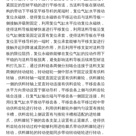
紧固定的型材平稳的进行平移传送，当送料导板在驱动机
构的带动下平移至平移导杆的尾端时，复位气缸水平推动
复位永磁铁，使得复位永磁铁在平移运动后与送料导板一
侧接触并吸附固定，利用复位气缸水平拉动复位永磁铁，
使得送料导板能够快速进行平移复位，利用送料导板沿复
位气缸侧套装固定设置有复位承套，使得送料导板在平移
复位至平移导杆的一端时，复位承套能够与平移支架进行
接触并起到降速减震的作用，并且利用平移支架对送料导
板的限位阻挡，复位永磁铁能够在复位气缸的拉动作用下
平稳的与送料导板脱离，避免影响送料导板后续将型材送
料打孔加工，通过供料链条两侧分别啮合连接于送料支架
两侧的转动链轮，转动链轮一侧中部水平固定设置有供料
转轴，供料转轴一端竖直固定设置有供料棘轮，供料棘轮
一侧的供料转轴上竖直转动连接有供料齿轮，平移齿条沿
水平方向滑动设置于驱动导杆，平移齿条上侧与供料齿轮
啮合连接，往复气缸输出端与平移齿条一侧固定连接，利
用往复气缸水平推动平移齿条，平移齿条在平移过程中带
动供料齿轮进行转动，利用供料棘轮外侧均匀设置有推轮
卡槽，供料齿轮上侧设置有与推轮卡槽相适配的进给棘
爪，供料棘轮下侧的齿条支架上设置有止退棘爪，使得供
料齿轮在转动过程中能够利用进给棘爪带动供料棘轮进行
转动，供料棘轮的转动使能同步带动转动链轮进行转动，