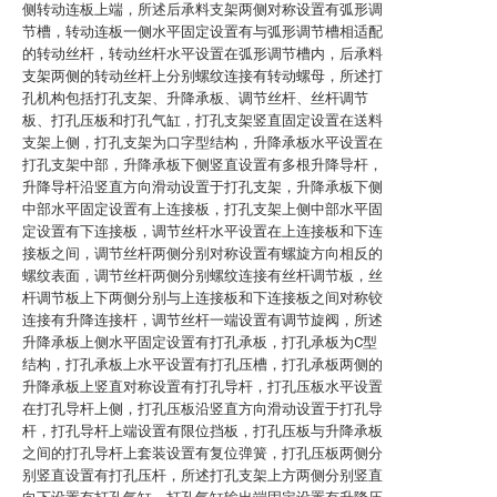
侧转动连板上端，所述后承料支架两侧对称设置有弧形调
节槽，转动连板一侧水平固定设置有与弧形调节槽相适配
的转动丝杆，转动丝杆水平设置在弧形调节槽内，后承料
支架两侧的转动丝杆上分别螺纹连接有转动螺母，所述打
孔机构包括打孔支架、升降承板、调节丝杆、丝杆调节
板、打孔压板和打孔气缸，打孔支架竖直固定设置在送料
支架上侧，打孔支架为口字型结构，升降承板水平设置在
打孔支架中部，升降承板下侧竖直设置有多根升降导杆，
升降导杆沿竖直方向滑动设置于打孔支架，升降承板下侧
中部水平固定设置有上连接板，打孔支架上侧中部水平固
定设置有下连接板，调节丝杆水平设置在上连接板和下连
接板之间，调节丝杆两侧分别对称设置有螺旋方向相反的
螺纹表面，调节丝杆两侧分别螺纹连接有丝杆调节板，丝
杆调节板上下两侧分别与上连接板和下连接板之间对称铰
连接有升降连接杆，调节丝杆一端设置有调节旋阀，所述
升降承板上侧水平固定设置有打孔承板，打孔承板为C型
结构，打孔承板上水平设置有打孔压槽，打孔承板两侧的
升降承板上竖直对称设置有打孔导杆，打孔压板水平设置
在打孔导杆上侧，打孔压板沿竖直方向滑动设置于打孔导
杆，打孔导杆上端设置有限位挡板，打孔压板与升降承板
之间的打孔导杆上套装设置有复位弹簧，打孔压板两侧分
别竖直设置有打孔压杆，所述打孔支架上方两侧分别竖直