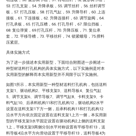
53. 打孔支架，54. 升降承板，55. 调节丝杆，56. 丝杆调节
板，57. 打孔压板，58. 打孔气缸，59. 升降导杆，60. 上连
接板，61. 下连接板，62. 升降连接杆，63. 调节旋阀，64.
打孔承板，65. 打孔压槽，66. 打孔导杆，67. 限位挡板，
68. 复位弹簧，69.打孔压杆，70. 升降压板，71. 复位承
套，72. 平移导槽，73. 平移丝杆，74. 锁紧螺母，75.撑料
压紧层。
具体实施方式
为了进一步描述本实用新型，下面结合附图进一步阐述一
种型材送料打孔机构的具体实施方式，以下实施例是对本
实用新型的解释而本实用新型并不局限于以下实施例。
如图1所示，本实用新型一种型材送料打孔机构，包括送料
支架1、驱动机构2、平移支架3、送料导板4、复位气缸
5、调节支架6、调节导板7、调节气缸8、卡料支架9、卡
料气缸10、后承料机构11和打孔机构12，驱动机构2水平
设置在送料支架1下方一侧，后承料机构11和打孔机构12
沿水平方向依次固定设置在送料支架1上方一侧，本实用新
型的平移支架3水平固定设置在驱动机构2上侧的送料支架
1上，平移支架3两侧分别水平对称设置有平移导杆13，送
料导板4沿水平方向滑动设置于平移导杆13，送料导板4为