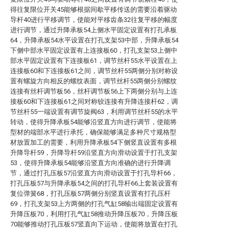
得往复限位开关45能够根据间歇平移传送的需要沿着驱动
导杆40进行平移调节，使能对平移齿条32往复平移的幅度
进行调节，通过升降承板54上侧水平固定设置有打孔承板
64，升降承板54水平设置在打孔支架53中部，升降承板54
下侧中部水平固定设置有上连接板60，打孔支架53上侧中
部水平固定设置有下连接板61，调节丝杆55水平设置在上
连接板60和下连接板61之间，调节丝杆55两侧分别对称设
置有螺旋方向相反的螺纹表面，调节丝杆55两侧分别螺纹
连接有丝杆调节板56，丝杆调节板56上下两侧分别与上连
接板60和下连接板61之间对称铰连接有升降连接杆62，调
节丝杆55一端设置有调节旋阀63，利用调节丝杆55的水平
转动，使得升降承板54能够沿竖直方向进行调节，使能将
型材的端部水平进行承托，确保能够满足多种尺寸规格型
材放置加工的需要，利用升降承板54下侧竖直设置有多根
升降导杆59，升降导杆59沿竖直方向滑动设置于打孔支架
53，使得升降承板54能够沿竖直方向准确的进行升降调
节，通过打孔压板57沿竖直方向滑动设置于打孔导杆66，
打孔压板57与升降承板54之间的打孔导杆66上套装设置有
复位弹簧68，打孔压板57两侧分别竖直设置有打孔压杆
69，打孔支架53上方两侧的打孔气缸58输出端固定设置有
升降压板70，利用打孔气缸58推动升降压板70，升降压板
70能够推动打孔压板57竖直向下运动，使能将放置在打孔