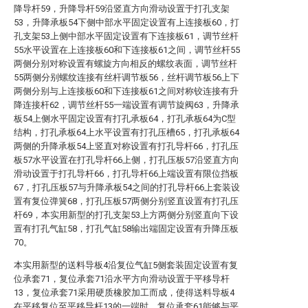
降导杆59，升降导杆59沿竖直方向滑动设置于打孔支架
53，升降承板54下侧中部水平固定设置有上连接板60，打
孔支架53上侧中部水平固定设置有下连接板61，调节丝杆
55水平设置在上连接板60和下连接板61之间，调节丝杆55
两侧分别对称设置有螺旋方向相反的螺纹表面，调节丝杆
55两侧分别螺纹连接有丝杆调节板56，丝杆调节板56上下
两侧分别与上连接板60和下连接板61之间对称铰连接有升
降连接杆62，调节丝杆55一端设置有调节旋阀63，升降承
板54上侧水平固定设置有打孔承板64，打孔承板64为C型
结构，打孔承板64上水平设置有打孔压槽65，打孔承板64
两侧的升降承板54上竖直对称设置有打孔导杆66，打孔压
板57水平设置在打孔导杆66上侧，打孔压板57沿竖直方向
滑动设置于打孔导杆66，打孔导杆66上端设置有限位挡板
67，打孔压板57与升降承板54之间的打孔导杆66上套装设
置有复位弹簧68，打孔压板57两侧分别竖直设置有打孔压
杆69，本实用新型的打孔支架53上方两侧分别竖直向下设
置有打孔气缸58，打孔气缸58输出端固定设置有升降压板
70。
本实用新型的送料导板4沿复位气缸5侧套装固定设置有复
位承套71，复位承套71沿水平方向滑动设置于平移导杆
13，复位承套71采用硬质橡胶加工而成，使得送料导板4
在平移复位至平移导杆13的一端时，复位承套61能够与平