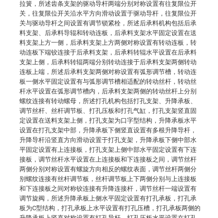
拉簧，所述齿条支架的驱动导杆两端分别对称设置有往复限位开
关，往复限位开关沿水平方向滑动设置于驱动导杆，往复限位开
关与驱动导杆之间设置有调节锁紧栓，所述后承料机构包括后承
料支架、后承料导辊和转动连板，后承料支架水平固定设置在送
料支架上方一侧，后承料支架上方两侧对称设置有转动连板，转
动连板下端铰连接于后承料支架，后承料转辊水平设置在后承料
支架上侧，后承料转辊两端分别转动连接于后承料支架两侧转动
连板上端，所述后承料支架两侧对称设置有弧形调节槽，转动连
板一侧水平固定设置有与弧形调节槽相适配的转动丝杆，转动丝
杆水平设置在弧形调节槽内，后承料支架两侧的转动丝杆上分别
螺纹连接有转动螺母，所述打孔机构包括打孔支架、升降承板、
调节丝杆、丝杆调节板、打孔压板和打孔气缸，打孔支架竖直固
定设置在送料支架上侧，打孔支架为口字型结构，升降承板水平
设置在打孔支架中部，升降承板下侧竖直设置有多根升降导杆，
升降导杆沿竖直方向滑动设置于打孔支架，升降承板下侧中部水
平固定设置有上连接板，打孔支架上侧中部水平固定设置有下连
接板，调节丝杆水平设置在上连接板和下连接板之间，调节丝杆
两侧分别对称设置有螺旋方向相反的螺纹表面，调节丝杆两侧分
别螺纹连接有丝杆调节板，丝杆调节板上下两侧分别与上连接板
和下连接板之间对称铰连接有升降连接杆，调节丝杆一端设置有
调节旋阀，所述升降承板上侧水平固定设置有打孔承板，打孔承
板为C型结构，打孔承板上水平设置有打孔压槽，打孔承板两侧的
升降承板上竖直对称设置有打孔导杆，打孔压板水平设置在打孔