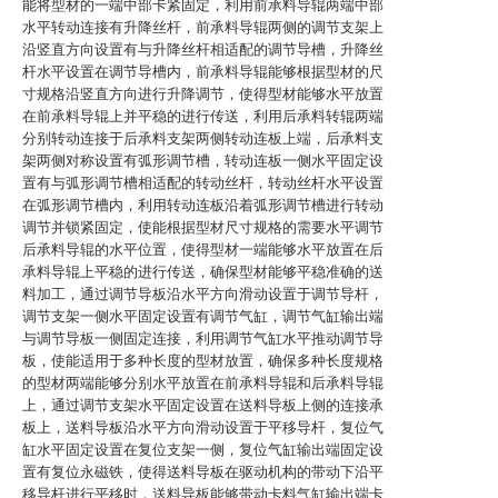
能将型材的一端中部卡紧固定，利用前承料导辊两端中部
水平转动连接有升降丝杆，前承料导辊两侧的调节支架上
沿竖直方向设置有与升降丝杆相适配的调节导槽，升降丝
杆水平设置在调节导槽内，前承料导辊能够根据型材的尺
寸规格沿竖直方向进行升降调节，使得型材能够水平放置
在前承料导辊上并平稳的进行传送，利用后承料转辊两端
分别转动连接于后承料支架两侧转动连板上端，后承料支
架两侧对称设置有弧形调节槽，转动连板一侧水平固定设
置有与弧形调节槽相适配的转动丝杆，转动丝杆水平设置
在弧形调节槽内，利用转动连板沿着弧形调节槽进行转动
调节并锁紧固定，使能根据型材尺寸规格的需要水平调节
后承料导辊的水平位置，使得型材一端能够水平放置在后
承料导辊上平稳的进行传送，确保型材能够平稳准确的送
料加工，通过调节导板沿水平方向滑动设置于调节导杆，
调节支架一侧水平固定设置有调节气缸，调节气缸输出端
与调节导板一侧固定连接，利用调节气缸水平推动调节导
板，使能适用于多种长度的型材放置，确保多种长度规格
的型材两端能够分别水平放置在前承料导辊和后承料导辊
上，通过调节支架水平固定设置在送料导板上侧的连接承
板上，送料导板沿水平方向滑动设置于平移导杆，复位气
缸水平固定设置在复位支架一侧，复位气缸输出端固定设
置有复位永磁铁，使得送料导板在驱动机构的带动下沿平
移导杆进行平移时，送料导板能够带动卡料气缸输出端卡