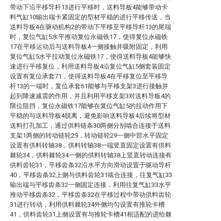
带动下沿平移导杆13进行平移时，送料导板4能够带动卡
料气缸10输出端卡紧固定的型材平稳的进行平移传送，当
送料导板4在驱动机构2的带动下平移至平移导杆13的尾端
时，复位气缸5水平推动复位永磁铁17，使得复位永磁铁
17在平移运动后与送料导板4一侧接触并吸附固定，利用
复位气缸5水平拉动复位永磁铁17，使得送料导板4能够快
速进行平移复位，利用送料导板4沿复位气缸5侧套装固定
设置有复位承套71，使得送料导板4在平移复位至平移导
杆13的一端时，复位承套61能够与平移支架3进行接触并
起到降速减震的作用，并且利用平移支架3对送料导板4的
限位阻挡，复位永磁铁17能够在复位气缸5的拉动作用下
平稳的与送料导板4脱离，避免影响送料导板4后续将型材
送料打孔加工，通过供料链条30两侧分别啮合连接于送料
支架1两侧的转动链轮29，转动链轮29一侧中部水平固定
设置有供料转轴38，供料转轴38一端竖直固定设置有供料
棘轮34，供料棘轮34一侧的供料转轴38上竖直转动连接有
供料齿轮31，平移齿条32沿水平方向滑动设置于驱动导杆
40，平移齿条32上侧与供料齿轮31啮合连接，往复气缸33
输出端与平移齿条32一侧固定连接，利用往复气缸33水平
推动平移齿条32，平移齿条32在平移过程中带动供料齿轮
31进行转动，利用供料棘轮34外侧均匀设置有推轮卡槽
41，供料齿轮31上侧设置有与推轮卡槽41相适配的进给棘