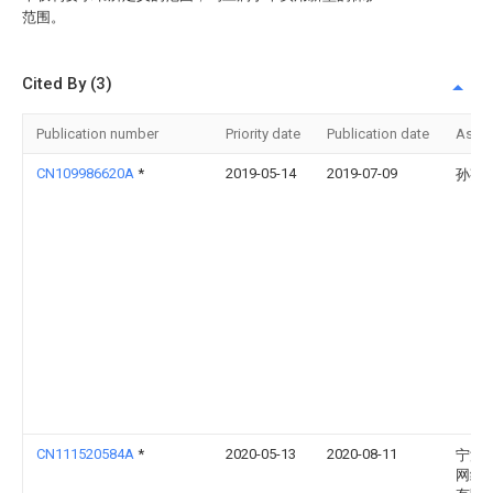
范围。
Cited By (3)
Publication number
Priority date
Publication date
Assi
CN109986620A
*
2019-05-14
2019-07-09
孙芬
CN111520584A
*
2020-05-13
2020-08-11
宁波
网络