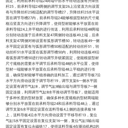
固定，利用前承料导辊24两端中部水平转动连接有升降丝
杆25，前承料导辊24两侧的调节支架26上沿竖直方向设置
有与升降丝杆25相适配的调节导槽27，升降丝杆25水平设
置在调节导槽27内，前承料导辊24能够根据型材的尺寸规
格沿竖直方向进行升降调节，使得型材能够水平放置在前
承料导辊24上并平稳的进行传送，利用后承料转辊48两端
分别转动连接于后承料支架47两侧转动连板49上端，后承
料支架47两侧对称设置有弧形调节槽50，转动连板49一侧
水平固定设置有与弧形调节槽50相适配的转动丝杆51，转
动丝杆51水平设置在弧形调节槽50内，利用转动连板49沿
着弧形调节槽50进行转动调节并锁紧固定，使能根据型材
尺寸规格的需要水平调节后承料导辊48的水平位置，使得
型材一端能够水平放置在后承料导辊48上平稳的进行传
送，确保型材能够平稳准确的送料加工，通过调节导板7沿
水平方向滑动设置于调节导杆19，调节支架6一侧水平固
定设置有调节气缸8，调节气缸8输出端与调节导板7一侧
固定连接，利用调节气缸8水平推动调节导板7，使能适用
于多种长度的型材放置，确保多种长度规格的型材两端能
够分别水平放置在前承料导辊24和后承料导辊48上，通过
调节支架6水平固定设置在送料导板4上侧的连接承板18
上，送料导板4沿水平方向滑动设置于平移导杆13，复位
气缸5水平固定设置在复位支架16一侧，复位气缸5输出端
固定设置有复位永磁铁17，使得送料导板4在驱动机构2的