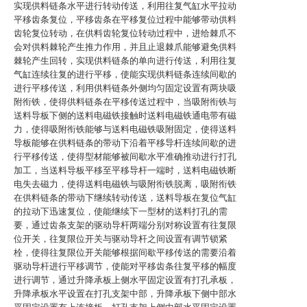
实现供料链条水平进行转动传送，利用往复气缸水平拉动
平移齿条复位，平移齿条在平移复位过程中能够带动供料
齿轮复位转动，在供料齿轮复位转动过程中，进给棘爪不
会对供料棘轮产生推力作用，并且止退棘爪能够避免供料
棘轮产生回转，实现供料链条的单向进行传送，利用往复
气缸连续往复的进行平移，使能实现供料链条连续间歇的
进行平移传送，利用供料链条外侧均匀固定设置有两块吸
附衔铁，使得供料链条在平移传送过程中，当吸附衔铁与
送料导板下侧的送料电磁铁接触时送料电磁铁通电带有磁
力，使得吸附衔铁能够与送料电磁铁吸附固定，使得送料
导板能够在供料链条的带动下沿着平移导杆连续间歇的进
行平移传送，使得型材能够被间歇水平准确推动进行打孔
加工，当送料导板平移至平移导杆一端时，送料电磁铁断
电失去磁力，使得送料电磁铁与吸附衔铁脱离，吸附衔铁
在供料链条的带动下继续转动传送，送料导板在复位气缸
的拉动下迅速复位，使能继续下一型材的送料打孔的需
要，通过齿条支架的驱动导杆两端分别对称设置有往复限
位开关，往复限位开关与驱动导杆之间设置有调节锁紧
栓，使得往复限位开关能够根据间歇平移传送的需要沿着
驱动导杆进行平移调节，使能对平移齿条往复平移的幅度
进行调节，通过升降承板上侧水平固定设置有打孔承板，
升降承板水平设置在打孔支架中部，升降承板下侧中部水