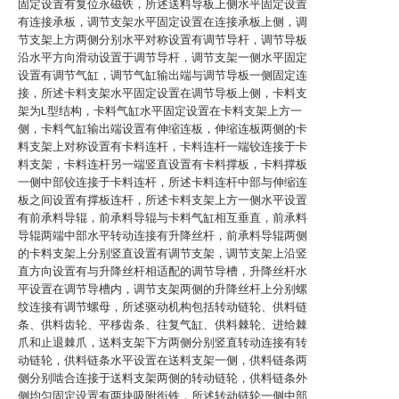
固定设置有复位永磁铁，所述送料导板上侧水平固定设置
有连接承板，调节支架水平固定设置在连接承板上侧，调
节支架上方两侧分别水平对称设置有调节导杆，调节导板
沿水平方向滑动设置于调节导杆，调节支架一侧水平固定
设置有调节气缸，调节气缸输出端与调节导板一侧固定连
接，所述卡料支架水平固定设置在调节导板上侧，卡料支
架为L型结构，卡料气缸水平固定设置在卡料支架上方一
侧，卡料气缸输出端设置有伸缩连板，伸缩连板两侧的卡
料支架上对称设置有卡料连杆，卡料连杆一端铰连接于卡
料支架，卡料连杆另一端竖直设置有卡料撑板，卡料撑板
一侧中部铰连接于卡料连杆，所述卡料连杆中部与伸缩连
板之间设置有撑板连杆，所述卡料支架上方一侧水平设置
有前承料导辊，前承料导辊与卡料气缸相互垂直，前承料
导辊两端中部水平转动连接有升降丝杆，前承料导辊两侧
的卡料支架上分别竖直设置有调节支架，调节支架上沿竖
直方向设置有与升降丝杆相适配的调节导槽，升降丝杆水
平设置在调节导槽内，调节支架两侧的升降丝杆上分别螺
纹连接有调节螺母，所述驱动机构包括转动链轮、供料链
条、供料齿轮、平移齿条、往复气缸、供料棘轮、进给棘
爪和止退棘爪，送料支架下方两侧分别竖直转动连接有转
动链轮，供料链条水平设置在送料支架一侧，供料链条两
侧分别啮合连接于送料支架两侧的转动链轮，供料链条外
侧均匀固定设置有两块吸附衔铁，所述转动链轮一侧中部