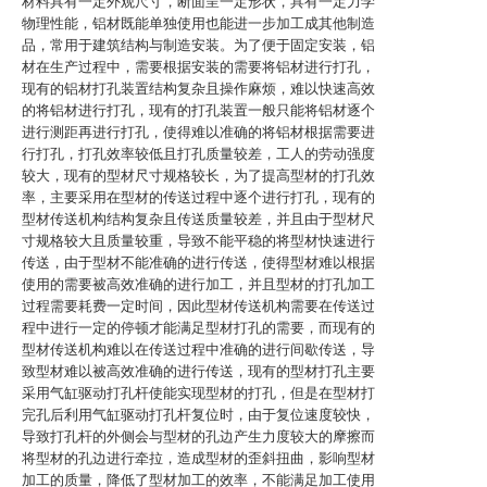
材料具有一定外观尺寸，断面呈一定形状，具有一定力学
物理性能，铝材既能单独使用也能进一步加工成其他制造
品，常用于建筑结构与制造安装。为了便于固定安装，铝
材在生产过程中，需要根据安装的需要将铝材进行打孔，
现有的铝材打孔装置结构复杂且操作麻烦，难以快速高效
的将铝材进行打孔，现有的打孔装置一般只能将铝材逐个
进行测距再进行打孔，使得难以准确的将铝材根据需要进
行打孔，打孔效率较低且打孔质量较差，工人的劳动强度
较大，现有的型材尺寸规格较长，为了提高型材的打孔效
率，主要采用在型材的传送过程中逐个进行打孔，现有的
型材传送机构结构复杂且传送质量较差，并且由于型材尺
寸规格较大且质量较重，导致不能平稳的将型材快速进行
传送，由于型材不能准确的进行传送，使得型材难以根据
使用的需要被高效准确的进行加工，并且型材的打孔加工
过程需要耗费一定时间，因此型材传送机构需要在传送过
程中进行一定的停顿才能满足型材打孔的需要，而现有的
型材传送机构难以在传送过程中准确的进行间歇传送，导
致型材难以被高效准确的进行传送，现有的型材打孔主要
采用气缸驱动打孔杆使能实现型材的打孔，但是在型材打
完孔后利用气缸驱动打孔杆复位时，由于复位速度较快，
导致打孔杆的外侧会与型材的孔边产生力度较大的摩擦而
将型材的孔边进行牵拉，造成型材的歪斜扭曲，影响型材
加工的质量，降低了型材加工的效率，不能满足加工使用