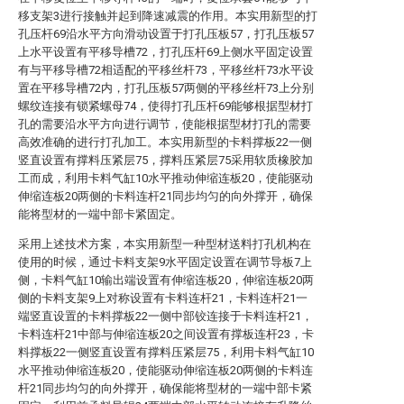
移支架3进行接触并起到降速减震的作用。本实用新型的打
孔压杆69沿水平方向滑动设置于打孔压板57，打孔压板57
上水平设置有平移导槽72，打孔压杆69上侧水平固定设置
有与平移导槽72相适配的平移丝杆73，平移丝杆73水平设
置在平移导槽72内，打孔压板57两侧的平移丝杆73上分别
螺纹连接有锁紧螺母74，使得打孔压杆69能够根据型材打
孔的需要沿水平方向进行调节，使能根据型材打孔的需要
高效准确的进行打孔加工。本实用新型的卡料撑板22一侧
竖直设置有撑料压紧层75，撑料压紧层75采用软质橡胶加
工而成，利用卡料气缸10水平推动伸缩连板20，使能驱动
伸缩连板20两侧的卡料连杆21同步均匀的向外撑开，确保
能将型材的一端中部卡紧固定。
采用上述技术方案，本实用新型一种型材送料打孔机构在
使用的时候，通过卡料支架9水平固定设置在调节导板7上
侧，卡料气缸10输出端设置有伸缩连板20，伸缩连板20两
侧的卡料支架9上对称设置有卡料连杆21，卡料连杆21一
端竖直设置的卡料撑板22一侧中部铰连接于卡料连杆21，
卡料连杆21中部与伸缩连板20之间设置有撑板连杆23，卡
料撑板22一侧竖直设置有撑料压紧层75，利用卡料气缸10
水平推动伸缩连板20，使能驱动伸缩连板20两侧的卡料连
杆21同步均匀的向外撑开，确保能将型材的一端中部卡紧