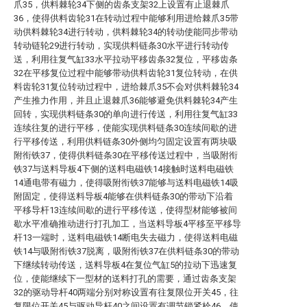
爪35，供料棘轮34下侧的齿条支架32上设置有止退棘爪
36，使得供料齿轮31在转动过程中能够利用进给棘爪35带
动供料棘轮34进行转动，供料棘轮34的转动使能同步带动
转动链轮29进行转动，实现供料链条30水平进行转动传
送，利用往复气缸33水平拉动平移齿条32复位，平移齿条
32在平移复位过程中能够带动供料齿轮31复位转动，在供
料齿轮31复位转动过程中，进给棘爪35不会对供料棘轮34
产生推力作用，并且止退棘爪36能够避免供料棘轮34产生
回转，实现供料链条30的单向进行传送，利用往复气缸33
连续往复的进行平移，使能实现供料链条30连续间歇的进
行平移传送，利用供料链条30外侧均匀固定设置有两块吸
附衔铁37，使得供料链条30在平移传送过程中，当吸附衔
铁37与送料导板4下侧的送料电磁铁14接触时送料电磁铁
14通电带有磁力，使得吸附衔铁37能够与送料电磁铁14吸
附固定，使得送料导板4能够在供料链条30的带动下沿着
平移导杆13连续间歇的进行平移传送，使得型材能够被间
歇水平准确推动进行打孔加工，当送料导板4平移至平移导
杆13一端时，送料电磁铁14断电失去磁力，使得送料电磁
铁14与吸附衔铁37脱离，吸附衔铁37在供料链条30的带动
下继续转动传送，送料导板4在复位气缸5的拉动下迅速复
位，使能继续下一型材的送料打孔的需要，通过齿条支架
32的驱动导杆40两端分别对称设置有往复限位开关45，往
复限位开关45与驱动导杆40之间设置有调节锁紧栓46，使