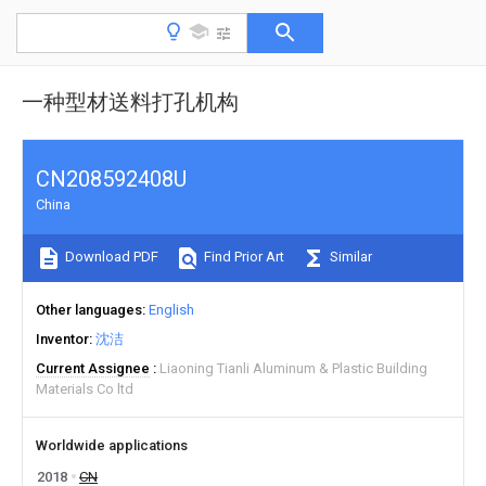
一种型材送料打孔机构
CN208592408U
China
Download PDF
Find Prior Art
Similar
Other languages
English
Inventor
沈洁
Current Assignee
Liaoning Tianli Aluminum & Plastic Building
Materials Co ltd
Worldwide applications
2018
CN