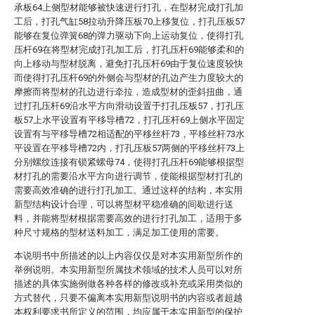
承板64上侧型材能够被快速进行打孔，在型材完成打孔加
工后，打孔气缸58拉动升降压板70上移复位，打孔压板57
能够在复位弹簧68的弹力驱动下向上运动复位，使得打孔
压杆69在将型材完成打孔加工后，打孔压杆69能够柔和的
向上移动与型材脱离，避免打孔压杆69由于复位速度较快
而使得打孔压杆69的外侧会与型材的孔边产生力度较大的
摩擦而将型材的孔边进行牵拉，造成型材的歪斜扭曲，通
过打孔压杆69沿水平方向滑动设置于打孔压板57，打孔压
板57上水平设置有平移导槽72，打孔压杆69上侧水平固定
设置有与平移导槽72相适配的平移丝杆73，平移丝杆73水
平设置在平移导槽72内，打孔压板57两侧的平移丝杆73上
分别螺纹连接有锁紧螺母74，使得打孔压杆69能够根据型
材打孔的需要沿水平方向进行调节，使能根据型材打孔的
需要高效准确的进行打孔加工。通过这样的结构，本实用
新型结构设计合理，可以将型材平稳准确的间歇进行送
料，并能将型材根据需要高效的进行打孔加工，适用于多
种尺寸规格的型材送料加工，满足加工使用的需要。
本说明书中所描述的以上内容仅仅是对本实用新型所作的
举例说明。本实用新型所属技术领域的技术人员可以对所
描述的具体实施例做各种各样的修改或补充或采用类似的
方式替代，只要不偏离本实用新型说明书的内容或者超越
本权利要求书所定义的范围，均应属于本实用新型的保护