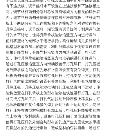
平固定设置有上连接板，打孔支架上侧中部水平固定设置
有下连接板，调节丝杆水平设置在上连接板和下连接板之
间，调节丝杆两侧分别对称设置有螺旋方向相反的螺纹表
面，调节丝杆两侧分别螺纹连接有丝杆调节板，丝杆调节
板上下两侧分别与上连接板和下连接板之间对称铰连接有
升降连接杆，调节丝杆一端设置有调节旋阀，利用调节丝
杆的水平转动，使得升降承板能够沿竖直方向进行调节，
使能将型材的端部水平进行承托，确保能够满足多种尺寸
规格型材放置加工的需要，利用升降承板下侧竖直设置有
多根升降导杆，升降导杆沿竖直方向滑动设置于打孔支
架，使得升降承板能够沿竖直方向准确的进行升降调节，
通过打孔压板沿竖直方向滑动设置于打孔导杆，打孔压板
与升降承板之间的打孔导杆上套装设置有复位弹簧，打孔
压板两侧分别竖直设置有打孔压杆，打孔支架上方两侧的
打孔气缸输出端固定设置有升降压板，利用打孔气缸推动
升降压板，升降压板能够推动打孔压板竖直向下运动，使
能将放置在打孔承板上侧型材能够被快速进行打孔，在型
材完成打孔加工后，打孔气缸拉动升降压板上移复位，打
孔压板能够在复位弹簧的弹力驱动下向上运动复位，使得
打孔压杆在将型材完成打孔加工后，打孔压杆能够柔和的
向上移动与型材脱离，避免打孔压杆由于复位速度较快而
使得打孔压杆的外侧会与型材的孔边产生力度较大的摩擦
而将型材的孔边进行牵拉，造成型材的歪斜扭曲，通过打