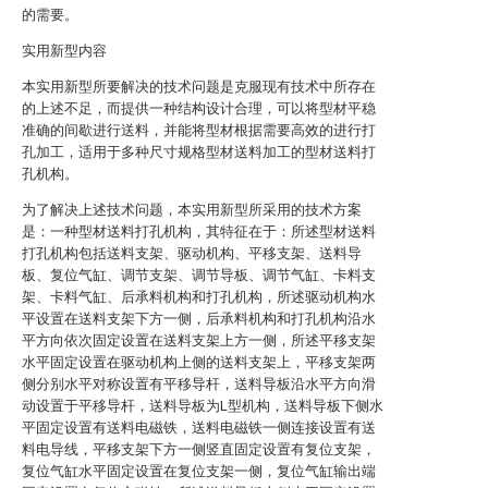
的需要。
实用新型内容
本实用新型所要解决的技术问题是克服现有技术中所存在
的上述不足，而提供一种结构设计合理，可以将型材平稳
准确的间歇进行送料，并能将型材根据需要高效的进行打
孔加工，适用于多种尺寸规格型材送料加工的型材送料打
孔机构。
为了解决上述技术问题，本实用新型所采用的技术方案
是：一种型材送料打孔机构，其特征在于：所述型材送料
打孔机构包括送料支架、驱动机构、平移支架、送料导
板、复位气缸、调节支架、调节导板、调节气缸、卡料支
架、卡料气缸、后承料机构和打孔机构，所述驱动机构水
平设置在送料支架下方一侧，后承料机构和打孔机构沿水
平方向依次固定设置在送料支架上方一侧，所述平移支架
水平固定设置在驱动机构上侧的送料支架上，平移支架两
侧分别水平对称设置有平移导杆，送料导板沿水平方向滑
动设置于平移导杆，送料导板为L型机构，送料导板下侧水
平固定设置有送料电磁铁，送料电磁铁一侧连接设置有送
料电导线，平移支架下方一侧竖直固定设置有复位支架，
复位气缸水平固定设置在复位支架一侧，复位气缸输出端