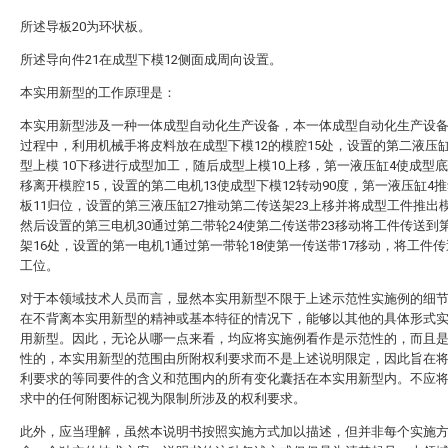
所述导板20为环状板。
所述导向件21在成型下模12侧面成周向设置。
本实用新型的工作原理是：
本实用新型涉及一种一体成型自动化生产设备，本一体成型自动化生产设
过程中，利用机械手将皮料放在成型下模12的模腔15处，设置的第二液压
型上模 10下移进行成型加工，随后成型上模10上移，第一液压缸4使成型底
移离开模腔15，设置的第二电机13使成型下模12转动90度，第一液压缸4
板11归位，设置的第三液压缸27推动第二传送架23上移并将成型工件推出模
然后设置的第三电机30通过第二带轮24使第二传送带23移动将工件传送到
架16处，设置的第一电机1通过第一带轮18使第一传送带17移动，将工件
工位。
对于本领域技术人员而言，显然本实用新型不限于上述示范性实施例的细
在不背离本实用新型的精神或基本特征的情况下，能够以其他的具体形式
用新型。因此，无论从哪一点来看，均应将实施例看作是示范性的，而且
性的，本实用新型的范围由所附权利要求而不是上述说明限定，因此旨在
利要求的等同要件的含义和范围内的所有变化囊括在本实用新型内。不应
求中的任何附图标记视为限制所涉及的权利要求。
此外，应当理解，虽然本说明书按照实施方式加以描述，但并非每个实施