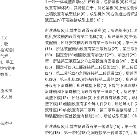
1.一种一体成型自动化生产设备，包括基板(6)和成型下
设置有脚杯(5)，其特征在于，所述基板(6)上端左侧设
上端设置有成型机体(8)，成型机体(8)右侧通过横臂
。
液压缸(9)下端连接成型上模(10)；
所述基板(6)上端中部设置有基座(3)，所述基座(3
电机安装槽内设置有第二电机(13)，所述基座(3)
加工方
装配槽，所述安装槽内设置有第一液压缸(4)，第一
塑、吸
(11)，所述装配槽内设置有第三液压缸(27)，第三液
拉)切割
(28)，固定套(28)侧面设置有加强杆(29)，加强杆(
、气焊，
壁，所述第三液压缸(27)上端设置有固定台(26)，固
刻、手工
(25)，固定杆(25)上部连接第二传送架(22)，第二传
型指零件
(24)，第二带轮(24)之间连接第二传送带(23)，所述
的数量，
机(30)，第三电机(30)传动连接第二带轮(24)，所
开设有下滚珠槽，所述成型下模(12)下端与下滚珠
有流水加
滚珠槽和下滚珠槽之间设置有第一滚珠(14)，所述第二
技术人员
成型下模(12)，所述基座(3)上部设置有导板(20)
。
型下模(12)侧面设置有多个导向件(21)，所述导向件(2
滚珠座(19)内设置有第二滚珠，第二滚珠连接滑槽
和装配槽对应处设置有模腔(15)，所述成型底板(11)
景技术中
所述基板(6)上端右侧设置有第一传送架(16)，第一传
带轮(18)，第一带轮(18)之间连接第一传送带(17)，