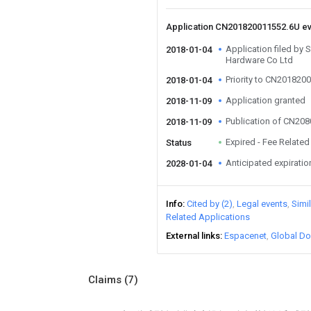
Application CN201820011552.6U e
Application filed by 
2018-01-04
Hardware Co Ltd
Priority to CN201820
2018-01-04
Application granted
2018-11-09
Publication of CN20
2018-11-09
Expired - Fee Related
Status
Anticipated expiratio
2028-01-04
Info
Cited by (2)
Legal events
Simi
Related Applications
External links
Espacenet
Global Do
Claims
(7)