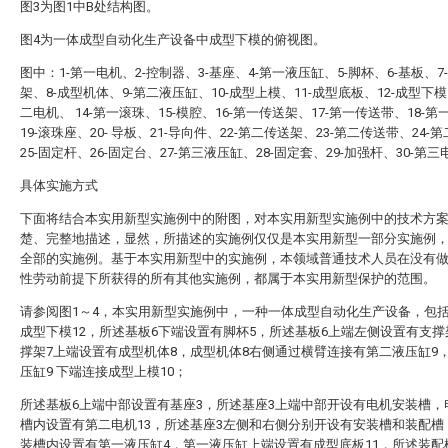
图3为图1中B处结构图。
图4为一体成型自动化生产设备中成型下模的俯视图。
图中：1-第一电机、2-控制器、3-基座、4-第一液压缸、5-脚杯、6-基板、7
架、8-成型机体、9-第二液压缸、10-成型上模、11-成型底板、12-成型下模
二电机、 14-第一滚珠、15-模腔、16-第一传送架、17-第一传送带、18-
19-滚珠座、20- 导板、21-导向件、22-第二传送架、23-第二传送带、24-
25-固定杆、26-固定台、27-第三液压缸、28-固定套、29-加强杆、30-第
具体实施方式
下面将结合本实用新型实施例中的附图，对本实用新型实施例中的技术方
楚、完整地描述，显然，所描述的实施例仅仅是本实用新型一部分实施例
全部的实施例。基于本实用新型中的实施例，本领域普通技术人员在没有
性劳动前提下所获得的所有其他实施例，都属于本实用新型保护的范围。
请参阅图1～4，本实用新型实施例中，一种一体成型自动化生产设备，包括
成型下模12，所述基板6下端设置有脚杯5，所述基板6上端左侧设置有支撑
撑架7上端设置有成型机体8，成型机体8右侧通过横臂连接有第二液压缸9
压缸9 下端连接成型上模10；
所述基板6上端中部设置有基座3，所述基座3上端中部开设有电机安装槽，
槽内设置有第二电机13，所述基座3左侧和右侧分别开设有安装槽和装配槽
装槽内设置有第一液压缸4，第一液压缸上端设置有成型底板11，所述装配