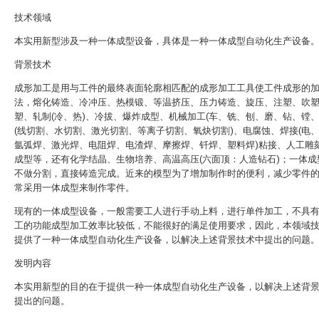
技术领域
本实用新型涉及一种一体成型设备，具体是一种一体成型自动化生产设备
背景技术
成形加工是用与工件的最终表面轮廓相匹配的成形加工工具使工件成形的
法，熔化铸造、冷冲压、热模锻、等温挤压、压力铸造、旋压、注塑、吹
塑、轧制(冷、热)、冷拔、爆炸成型、机械加工(车、铣、刨、磨、钻、镗、
(线切割、水切割、激光切割、等离子切割、氧炔切割)、电腐蚀、焊接(电
氩弧焊、激光焊、电阻焊、电渣焊、摩擦焊、钎焊、塑料焊)粘接、人工雕
成型等，还有化学结晶、生物培养、高温高压(六面顶：人造钻石)；一体成
不做分割，直接铸造完成。近来的模型为了增加制作时的便利，减少零件
常采用一体成型来制作零件。
现有的一体成型设备，一般需要工人进行手动上料，进行单件加工，不具
工的功能成型加工效率比较低，不能很好的满足使用要求，因此，本领域
提供了一种一体成型自动化生产设备，以解决上述背景技术中提出的问题
发明内容
本实用新型的目的在于提供一种一体成型自动化生产设备，以解决上述背
提出的问题。