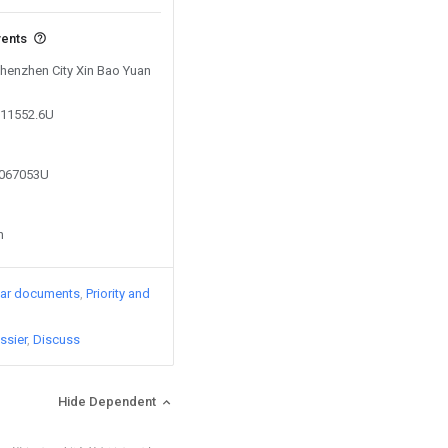
vents
Shenzhen City Xin Bao Yuan
011552.6U
8067053U
n
lar documents
Priority and
ssier
Discuss
Hide Dependent