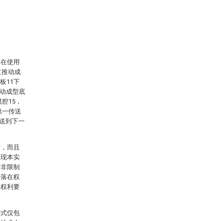
备在使用
缸推动成
板11下
推动成型底
腔15，
第一传送
传送到下一
节，而且
实现本实
是非限制
将落在权
将权利要
方式仅包