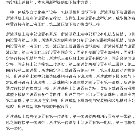
为实现上述目的，本实用新型提供如下技术方案：
一种一体成型自动化生产设备，包括基板和成型下模，所述基板下端设置
所述基板上端左侧设置有支撑架，支撑架上端设置有成型机体，成型机体
横臂连接有第二液压缸，第二液压缸下端连接成型上模；
所述基板上端中部设置有基座，所述基座上端中部开设有电机安装槽，电
内设置有第二电机，所述基座左侧和右侧分别开设有安装槽和装配槽，所
内设置有第一液压缸，第一液压缸上端设置有成型底板，所述装配槽内设
液压缸，第三液压缸上部设置有固定套，固定套侧面设置有加强杆，固定
定块连接装配槽的内壁，所述第三液压缸上端设置有固定台，固定台侧面
定杆，固定杆上部连接第二传送架，第二传送架两侧设置有第二带轮，第
间连接第二传送带，所述固定台上端设置有第三电机，第三电机传动连接
轮，所述基座上端中部和边缘处均开设有下滚珠槽，所述成型下模下端与
对应处开设有上滚珠槽，上滚珠槽和下滚珠槽之间设置有第一滚珠，所述
通过连接器连接成型下模，所述基座上部设置有导板，导板下端设置有滑
成型下模侧面设置有多个导向件，所述导向件下部设置有滚珠座，滚珠座
第二滚珠，第二滚珠连接滑槽，所述成型下模两侧与安装槽和装配槽对应
模腔，所述成型底板与模腔匹配设置；
所述基板上端右侧设置有第一传送架，第一传送架两侧均设置有第一带轮
轮之间连接第一传送带，所述第一传送架上部设置有第一电机，第一电机
第一带轮。