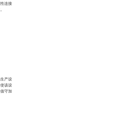
电性连接
缸。
。
化生产设
，使该设
人值守加