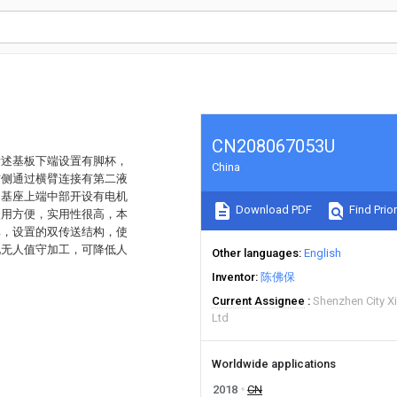
CN208067053U
所述基板下端设置有脚杯，
China
右侧通过横臂连接有第二液
述基座上端中部开设有电机
Download PDF
Find Prior
使用方便，实用性很高，本
率，设置的双传送结构，使
现无人值守加工，可降低人
Other languages
English
Inventor
陈佛保
Current Assignee
Shenzhen City X
Ltd
Worldwide applications
2018
CN