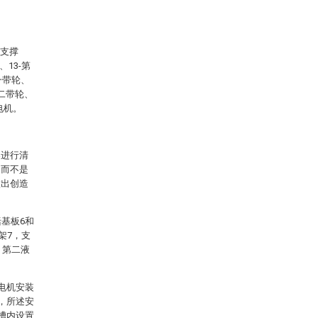
-支撑
、13-第
第一带轮、
第二带轮、
三电机。
案进行清
，而不是
做出创造
基板6和
架7，支
，第二液
电机安装
，所述安
槽内设置