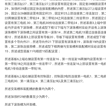
有第三液压缸27，第三液压缸27上部设置有固定套28，固定套28侧面设置
29，加强杆29通过固定块连接装配槽的内壁，所述第三液压缸27上端设置
26，固定台26侧面设置有固定杆25，固定杆25上部连接第二传送架22，第
22两侧设置有第二带轮24，第二带轮24之间连接第二传送带23，所述固定台
设置有第三电机 30，第三电机30传动连接第二带轮24，所述基座3上端中
处均开设有下滚珠槽，所述成型下模12下端与下滚珠槽对应处开设有上滚
滚珠槽和下滚珠槽之间设置有第一滚珠14，所述第二电机13通过连接器连
模12，所述基座3上部设置有导板20，导板下端设置有滑槽，所述成型下模
置有多个导向件21，所述导向件21 下部设置有滚珠座19，滚珠座19内设
珠，第二滚珠连接滑槽，所述成型下模两侧与安装槽和装配槽对应处设置
15，所述成型底板11与模腔15匹配设置；
所述基板6上端右侧设置有第一传送架16，第一传送架16两侧均设置有第一
第一带轮18之间连接第一传送带17，所述第一传送架16上部设置有第一电
电机1传动连接第一带轮18。
所述基板6上端右侧设置有控制器2，控制器2电性连接第一电机1、第二电机
三电机30、第一液压缸4、第二液压缸9以及第三液压缸27。
所述安装槽和装配槽的数量均为两个。
所述加强杆29的数量至少为两个。
所述下滚珠槽为环形槽。