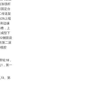
有加强杆
有固定台
二传送架
26上端
部和边缘
珠槽，上
接成型下
12侧面设
置有第二滚
有模腔
带轮18，
机1，第一
13、第