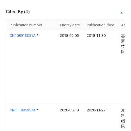
Cited By (4)
Publication number
Priority date
Publication date
Assi
CN108913051A
*
2018-09-05
2018-11-30
惠州
新材
技股
限公
CN111995957A
*
2020-08-18
2020-11-27
澳中
料科
(韶关
限公