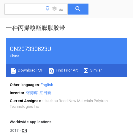
一种丙烯酸酯膨胀胶带
CN207330823U
China
Download PDF
Find Prior Art
Similar
Other languages
English
Inventor
张涛辉
江日新
Current Assignee
Huizhou Reed New Materials Polytron
Technologies Inc
Worldwide applications
2017
CN