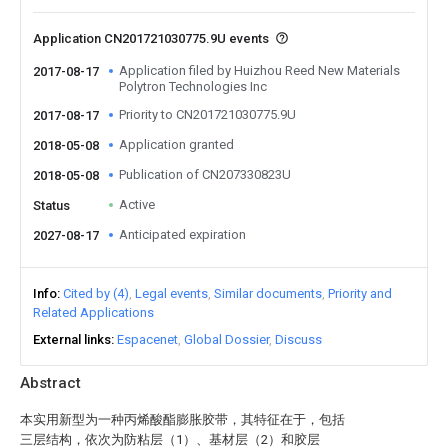
Application CN201721030775.9U events
Application filed by Huizhou Reed New Materials
2017-08-17
Polytron Technologies Inc
Priority to CN201721030775.9U
2017-08-17
Application granted
2018-05-08
Publication of CN207330823U
2018-05-08
Active
Status
Anticipated expiration
2027-08-17
Info
Cited by (4)
Legal events
Similar documents
Priority and
Related Applications
External links
Espacenet
Global Dossier
Discuss
Abstract
本实用新型为一种丙烯酸酯膨胀胶带，其特征在于，包括
三层结构，依次为防粘层（1）、基材层（2）和胶层