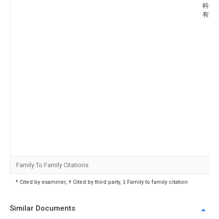
科技
有限
Family To Family Citations
* Cited by examiner, † Cited by third party, ‡ Family to family citation
Similar Documents