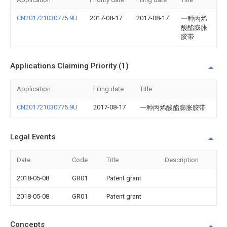
CN201721030775.9U
2017-08-17
2017-08-17
一种丙烯
酸酯膨胀
胶带
Applications Claiming Priority (1)
Application
Filing date
Title
CN201721030775.9U
2017-08-17
一种丙烯酸酯膨胀胶带
Legal Events
Date
Code
Title
Description
2018-05-08
GR01
Patent grant
2018-05-08
GR01
Patent grant
Concepts