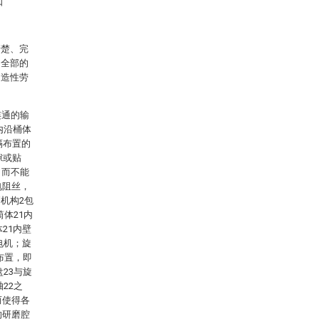
口
清楚、完
是全部的
创造性劳
连通的输
内沿桶体
隔布置的
隙或贴
，而不能
电阻丝，
机构2包
筒体21内
21内壁
电机；旋
布置，即
23与旋
22之
而使得各
的研磨腔