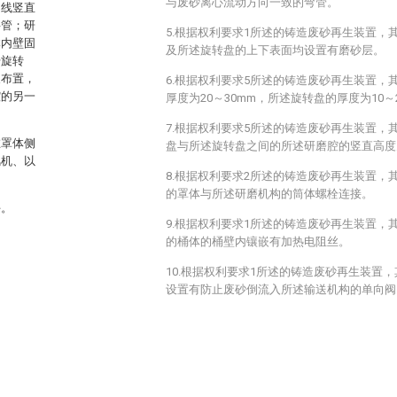
与废砂离心流动方向一致的弯管。
轴线竖直
料管；研
5.根据权利要求1所述的铸造废砂再生装置，
体内壁固
及所述旋转盘的上下表面均设置有磨砂层。
干旋转
叉布置，
6.根据权利要求5所述的铸造废砂再生装置，
腔的另一
厚度为20～30mm，所述旋转盘的厚度为10～
7.根据权利要求5所述的铸造废砂再生装置，
在罩体侧
盘与所述旋转盘之间的所述研磨腔的竖直高度为
风机、以
8.根据权利要求2所述的铸造废砂再生装置，
的罩体与所述研磨机构的筒体螺栓连接。
手。
9.根据权利要求1所述的铸造废砂再生装置，
的桶体的桶壁内镶嵌有加热电阻丝。
10.根据权利要求1所述的铸造废砂再生装置
设置有防止废砂倒流入所述输送机构的单向阀