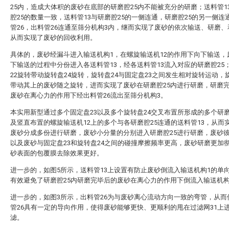
25内，造成大体积的废砂在底部的研磨腔25内不能被充分的研磨；送料管1
腔25的数量一致，送料管13与研磨腔25的一侧连通，研磨腔25的另一侧连
管26，出料管26连通至筛分机构3内，继而实现了废砂的依次输送、研磨
从而实现了废砂的回收利用。
具体的，废砂经漏斗进入输送机构1，在螺旋输送机12的作用下向下输送，
下输送的过程中分份进入各送料管13，经各送料管13流入对应的研磨腔25
22旋转带动旋转盘24旋转，旋转盘24与固定盘23之间发生相对旋转运动，旋
带动其上的废砂随之旋转，进而实现了废砂在研磨腔25内进行研磨，研磨
废砂在离心力的作用下经出料管26流出至筛分机构3。
本实用新型通过多个固定盘23以及多个旋转盘24交叉布置所形成的多个研磨
及竖直布置的螺旋输送机12上的多个与各研磨腔25连通的送料管13，从而
废砂分成多份进行研磨，废砂小分量的分别进入研磨腔25进行研磨，废砂
以及废砂与固定盘23和旋转盘24之间的碰撞摩擦频率更高，废砂研磨更加
砂表面的包覆膜去除效果更好。
进一步的，如图5所示，送料管13上设置有防止废砂倒流入输送机构1的单向
有效避免了研磨腔25内研磨完毕后的废砂在离心力的作用下倒流入输送机构
进一步的，如图3所示，出料管26为与废砂离心流动方向一致的弯管，从而
管26具有一定的导向作用，使得废砂能够更快、更顺利的甩在过滤网31上
滤。