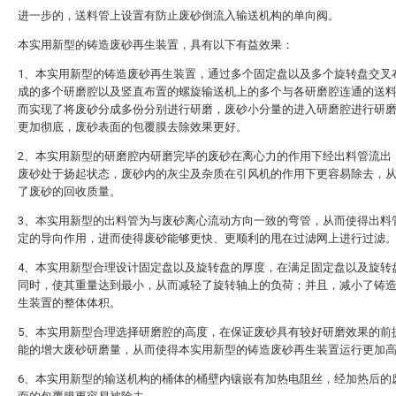
进一步的，送料管上设置有防止废砂倒流入输送机构的单向阀。
本实用新型的铸造废砂再生装置，具有以下有益效果：
1、本实用新型的铸造废砂再生装置，通过多个固定盘以及多个旋转盘交叉
成的多个研磨腔以及竖直布置的螺旋输送机上的多个与各研磨腔连通的送
而实现了将废砂分成多份分别进行研磨，废砂小分量的进入研磨腔进行研
更加彻底，废砂表面的包覆膜去除效果更好。
2、本实用新型的研磨腔内研磨完毕的废砂在离心力的作用下经出料管流出
废砂处于扬起状态，废砂内的灰尘及杂质在引风机的作用下更容易除去，
了废砂的回收质量。
3、本实用新型的出料管为与废砂离心流动方向一致的弯管，从而使得出料
定的导向作用，进而使得废砂能够更快、更顺利的甩在过滤网上进行过滤
4、本实用新型合理设计固定盘以及旋转盘的厚度，在满足固定盘以及旋转
同时，使其重量达到最小，从而减轻了旋转轴上的负荷；并且，减小了铸
生装置的整体体积。
5、本实用新型合理选择研磨腔的高度，在保证废砂具有较好研磨效果的前
能的增大废砂研磨量，从而使得本实用新型的铸造废砂再生装置运行更加
6、本实用新型的输送机构的桶体的桶壁内镶嵌有加热电阻丝，经加热后的