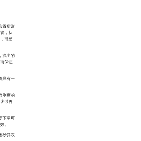
布置所形
料管，从
磨，研磨
，流出的
从而保证
管具有一
。
盘刚度的
造废砂再
提下尽可
高效。
废砂其表