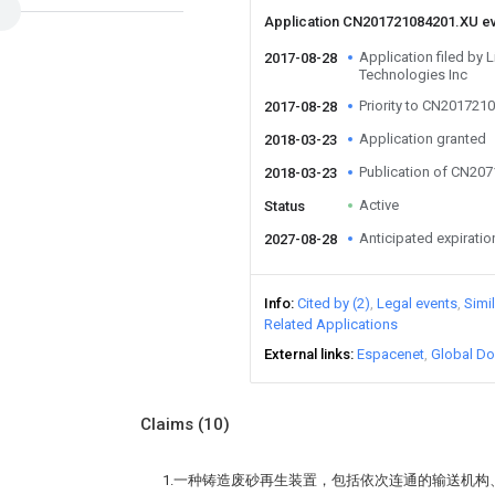
Application CN201721084201.XU e
Application filed by 
2017-08-28
Technologies Inc
Priority to CN201721
2017-08-28
Application granted
2018-03-23
Publication of CN20
2018-03-23
Active
Status
Anticipated expiratio
2027-08-28
Info
Cited by (2)
Legal events
Simi
Related Applications
External links
Espacenet
Global Do
Claims
(10)
1.一种铸造废砂再生装置，包括依次连通的输送机