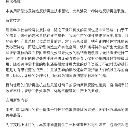
技术领域
本实用新型涉及铸造废砂再生技术领域，尤其涉及一种铸造废砂再生装置
背景技术
近些年来社会经济发展快速，随之工业和科技的发展也是非常迅速，由于
的需要，铸件的需求量也在逐年增长，我国生产的铸件量也在逐渐增加，
的铸件年产量总数已位居世界前列。对于有色金属、铁和钢的铸件常规的
为砂型铸造，而通过砂型铸造生产有色金属、铁和钢等铸件会产生大量的
些废砂颗粒的表面都附着有失效或未失效的粘结剂包覆膜，无法直接进行
铸件，而现有的废砂处理手段是将废砂直接丢弃，仅有少量的废砂能够被
用。随着铸件需求量的增长还要继续使用大量的砂子资源，不能对废砂进
用是对有限资源的浪费，并且被丢弃的废砂还会严重污染人们赖以生存的
境，因此，废砂的处理和利用已成为我国迫切需要解决的问题。
目前使用的旧砂再生机往往只通过简单的振动摩擦脱除包覆膜，碰撞频率
效果不好，废砂回收效率低，远远不能满足生产上的要求。
实用新型内容
本实用新型的目的在于提供一种废砂包覆膜脱除效果好、废砂回收率高的
再生装置。
为了实现上述目的，本实用新型提供了一种铸造废砂再生装置，包括依次