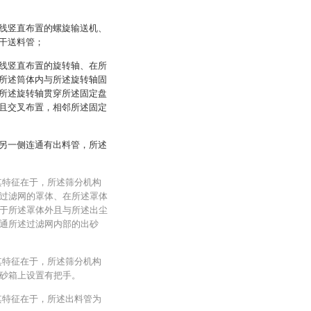
线竖直布置的螺旋输送机、
干送料管；
线竖直布置的旋转轴、在所
所述筒体内与所述旋转轴固
所述旋转轴贯穿所述固定盘
且交叉布置，相邻所述固定
另一侧连通有出料管，所述
其特征在于，所述筛分机构
过滤网的罩体、在所述罩体
于所述罩体外且与所述出尘
通所述过滤网内部的出砂
其特征在于，所述筛分机构
砂箱上设置有把手。
其特征在于，所述出料管为