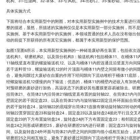
机构、31-过滤网、32-罩体、33-引风机、34-出砂口、35-集砂箱、36-出尘
具体实施方式
下面将结合本实用新型中的附图，对本实用新型实施例中的技术方案进行
整的描述，显然，所描述的实施例仅仅是本实用新型一部分实施例，而不
实施例。基于本实用新型中的实施例，本领域普通的技术人员在没有做出
动的前提下所获得的所有其它实施例，都属于本实用新型的保护范围。
如图1至图6所示，本实用新型实施例的一种铸造废砂再生装置，包括依次
送机构1、研磨机构2、以及筛分机构3：输送机构1包括桶体11、在桶体11
11轴线竖直布置的螺旋输送机12、以及与桶体11内腔连通且沿竖直方向间
若干送料管13，螺旋输送机12的叶片顶面与桶体11内壁之间留有微小的间
合，避免间隙过大废砂在自重的作用下经间隙向下流动堆积于桶体11底部
经螺旋输送机12缓慢的向下输送；优选的，桶体11的桶壁内还嵌入有加热
对预研磨的废砂进行加热，高温状态下的废砂其包覆膜更容易被除去。研磨
括筒体21、在筒体21内沿筒体21轴线竖直布置的旋转轴22、在筒体21内与
壁固定的若干固定盘23、以及在筒体21内与旋转轴22固定且外环面贴合筒体
的若干旋转盘24，旋转轴22的底端穿出筒体21连接有驱动旋转轴22转动的
转轴22贯穿固定盘23和旋转盘24，固定盘23以及旋转盘24彼此平行且交叉
固定盘23的下方布置旋转盘24，旋转盘24的下方布置固定盘23；相邻固定盘
转盘24之间形成研磨腔25，废砂在研磨腔25内进行研磨；固定盘23与旋转轴
间、以及旋转盘24外环面与筒体21内壁之间的间隙均很小或相互贴合，从
研磨腔25之间相互独立，避免了废砂通过间隙向下流动堆积于筒体21底部