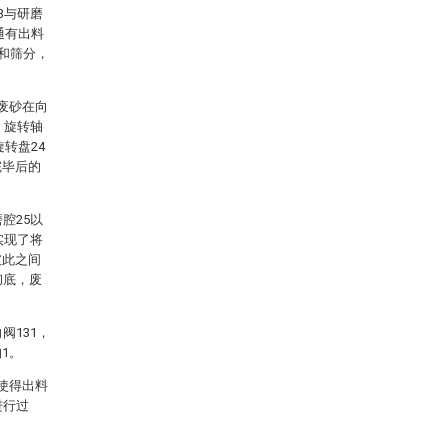
3与研磨
通有出料
、和筛分，
废砂在向
；旋转轴
转盘24
完毕后的
腔25以
实现了将
彼此之间
彻底，废
阀131，
1。
使得出料
进行过