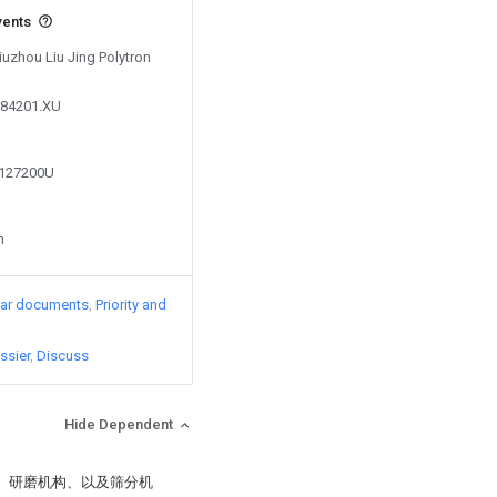
vents
Liuzhou Liu Jing Polytron
084201.XU
7127200U
n
lar documents
Priority and
ssier
Discuss
Hide Dependent
构、研磨机构、以及筛分机