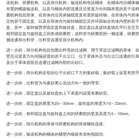
送机构、研磨机构、以及筛分机构：输送机构包括桶体、在桶体内沿桶体
布置的螺旋输送机、以及与桶体内腔连通且沿竖直方向间隔布置的若干送
磨机构包括筒体、在筒体内沿筒体轴线竖直布置的旋转轴、在筒体内与筒
定的若干固定盘、以及在筒体内与旋转轴固定且外环面贴合筒体内壁的若
盘，其中，旋转轴贯穿固定盘和旋转盘，固定盘以及旋转盘彼此平行且交
相邻固定盘与旋转盘之间形成研磨腔；送料管与研磨腔的一侧连通，研磨
侧连通有出料管，出料管连通至筛分机构内。
进一步的，筛分机构包括包围出料管的过滤网、用于罩设过滤网的罩体、
壁且沿竖直方向间隔设置的若干出尘口、位于罩体外且与出尘口连通的引
及位于罩体底部且连通过滤网内部的出砂口。
进一步的，筛分机构还包括位于出砂口下方的集砂箱，集砂箱上设置有把
进一步的，出料管为与废砂离心流动方向一致的弯管。
进一步的，固定盘以及旋转盘的上下表面均设置有磨砂层。
进一步的，固定盘的厚度为20～30mm，旋转盘的厚度为10～20mm。
进一步的，相邻固定盘与旋转盘之间的研磨腔的竖直高度为5～10mm。
进一步的，筛分机构的罩体与研磨机构的筒体螺栓连接。
进一步的，输送机构的桶体的桶壁内镶嵌有加热电阻丝。