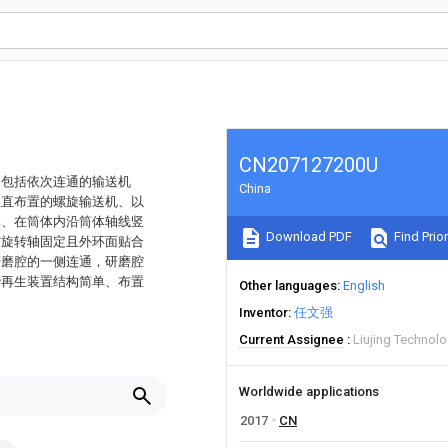
CN207127200U
，包括依次连通的输送机
China
竖直布置的螺旋输送机、以
体、在筒体内沿筒体轴线竖
Download PDF
Find Prior
与旋转轴固定且外环面贴合
研磨腔的一侧连通，研磨腔
砂再生装置结构简单、布置
Other languages
English
Inventor
任文强
Current Assignee
Liujing Technolo
Worldwide applications
2017
CN