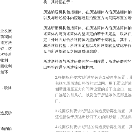
构，其特征在于：
。
所述输送机构包括桶体、在所述桶体内沿所述桶体轴
以及与所述桶体内腔连通且沿竖直方向间隔布置的若
所述研磨机构包括筒体、在所述筒体内沿所述筒体轴
工业发展
述筒体内与所述筒体内壁固定的若干固定盘、以及在
目前我国
定且外环面贴合所述筒体内壁的若干旋转盘，其中，
铸造方法
和所述旋转盘，所述固定盘以及所述旋转盘彼此平行
废砂，这
盘与所述旋转盘之间形成研磨腔；
二次铸造
回收利
所述送料管与所述研磨腔的一侧连通，所述研磨腔的
行回收利
出料管连通至所述筛分机构内。
自然环
2.根据权利要求1所述的铸造废砂再生装置，
包括包围所述出料管的过滤网、用于罩设所述
低，脱除
侧壁且沿竖直方向间隔设置的若干出尘口、位
口连通的引风机、以及位于所述罩体底部且连
口。
3.根据权利要求2所述的铸造废砂再生装置，
铸造废砂
还包括位于所述出砂口下方的集砂箱，所述集
4.根据权利要求1所述的铸造废砂再生装置，
连通的输