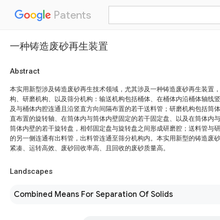
Patents
一种铸造废砂再生装置
Abstract
本实用新型涉及铸造废砂再生技术领域，尤其涉及一种铸造废砂再生装置
构、研磨机构、以及筛分机构：输送机构包括桶体、在桶体内沿桶体轴线
及与桶体内腔连通且沿竖直方向间隔布置的若干送料管；研磨机构包括筒
直布置的旋转轴、在筒体内与筒体内壁固定的若干固定盘、以及在筒体内
筒体内壁的若干旋转盘，相邻固定盘与旋转盘之间形成研磨腔；送料管与
的另一侧连通有出料管，出料管连通至筛分机构内。本实用新型的铸造废
紧凑、运转高效、废砂回收率高、且回收的废砂质量高。
Landscapes
Combined Means For Separation Of Solids