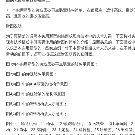
面的包覆膜更容易被除去。
7、本实用新型的铸造废砂再生装置结构简单、布置紧凑、运转高效、废砂
高、且回收的废砂质量高。
附图说明
为了更清楚的说明本实用新型实施例或现有技术中的技术方案，下面将对
现有技术描述中所需要使用的附图作简单的介绍，显而易见的，下面描述
仅仅是本实用新型的一些实施例，对于本领域普通技术人员来讲，在不付
劳动的前提下，还可以根据这些附图获得其它附图。
图1为本实用新型的铸造废砂再生装置的结构示意图；
图2为图1的仰视结构示意图；
图3为图1中的A-A截面的结构示意图；
图4为图1中的旋转轴的结构示意图；
图5为图1中的B部结构放大示意图；
图6为图1中的C部结构放大示意图；
图中：1-输送机构、11-桶体、12-螺旋输送机、13-送料管、131-单向阀、2
构、21-筒体、22-旋转轴、23-固定盘、24-旋转盘、25-研磨腔、26-出料管