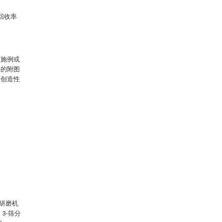
回收率
实施例或
中的附图
出创造性
-研磨机
、3-筛分