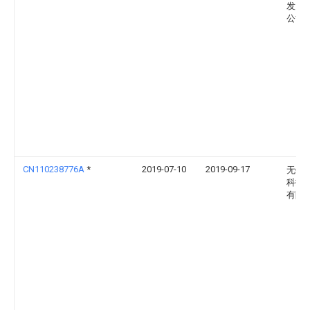
发展
公司
CN110238776A
*
2019-07-10
2019-09-17
无锡
科技
有限