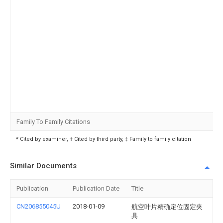
Family To Family Citations
* Cited by examiner, † Cited by third party, ‡ Family to family citation
Similar Documents
Publication
Publication Date
Title
CN206855045U
2018-01-09
航空叶片精确定位固定夹
具