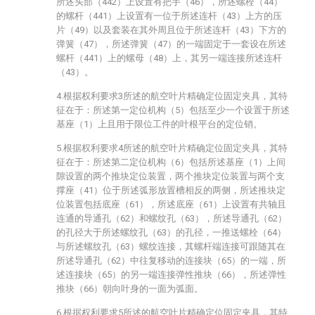
所述头部（442）上设置有把手（46），所述螺栓（44）
的螺杆（441）上设置有一位于所述连杆（43）上方的压
片（49）以及套装在其外周且位于所述连杆（43）下方的
弹簧（47），所述弹簧（47）的一端固定于一套设在所述
螺杆（441）上的螺母（48）上，其另一端连接所述连杆
（43）。
4.根据权利要求3所述的航空叶片精确定位固定夹具，其特
征在于：所述第一定位机构（5）包括至少一个设置于所述
基座（1）上且用于限位工件的叶根平台的定位销。
5.根据权利要求4所述的航空叶片精确定位固定夹具，其特
征在于：所述第二定位机构（6）包括所述基座（1）上间
隙设置的两个推块定位装置，两个推块定位装置与两个支
撑座（41）位于所述弧形放置槽相反的两侧，所述推块定
位装置包括底座（61），所述底座（61）上设置有共轴且
连通的导通孔（62）和螺纹孔（63），所述导通孔（62）
的孔径大于所述螺纹孔（63）的孔径，一推送螺栓（64）
与所述螺纹孔（63）螺纹连接，其螺杆端连接可跟随其在
所述导通孔（62）中往复移动的连接块（65）的一端，所
述连接块（65）的另一端连接弹性推块（66），所述弹性
推块（66）朝向叶身的一面为弧面。
6.根据权利要求5所述的航空叶片精确定位固定夹具，其特