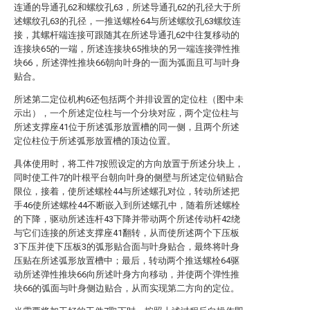
连通的导通孔62和螺纹孔63，所述导通孔62的孔径大于所
述螺纹孔63的孔径，一推送螺栓64与所述螺纹孔63螺纹连
接，其螺杆端连接可跟随其在所述导通孔62中往复移动的
连接块65的一端，所述连接块65推块的另一端连接弹性推
块66，所述弹性推块66朝向叶身的一面为弧面且可与叶身
贴合。
所述第二定位机构6还包括两个并排设置的定位柱（图中未
示出），一个所述定位柱与一个分块对应，两个定位柱与
所述支撑座41位于所述弧形放置槽的同一侧，且两个所述
定位柱位于所述弧形放置槽的顶边位置。
具体使用时，将工件7按照设定的方向放置于所述分块上，
同时使工件7的叶根平台朝向叶身的侧壁与所述定位销贴合
限位，接着，使所述螺栓44与所述螺孔对位，转动所述把
手46使所述螺栓44不断嵌入到所述螺孔中，随着所述螺栓
的下降，驱动所述连杆43下降并带动两个所述传动杆42绕
与它们连接的所述支撑座41翻转，从而使所述两个下压板
3下压并使下压板3的弧形贴合面与叶身贴合，最终将叶身
压贴在所述弧形放置槽中；最后，转动两个推送螺栓64驱
动所述弹性推块66向所述叶身方向移动，并使两个弹性推
块66的弧面与叶身侧边贴合，从而实现第二方向的定位。