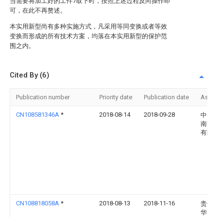
当需要将加工好的工件7取下时，按照上述过程反向操作即
可，在此不再赘述。
本实用新型尚有多种实施方式，凡采用等同变换或者等效
变换而形成的所有技术方案，均落在本实用新型的保护范
围之内。
Cited By (6)
Publication number
Priority date
Publication date
Assi
CN108581346A
*
2018-08-14
2018-09-28
中国
南方
有限
CN108818058A
*
2018-08-13
2018-11-16
贵州
华元