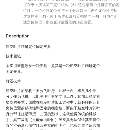
征在于：所述第二定位机构（6）还包括两个并排设置的定
位柱，一个所述定位柱与一个分块对应，两个定位柱与所
述支撑座（41）位于所述弧形放置槽的同一侧，且两个所
述定位柱位于所述弧形放置槽的顶边位置。
Description
航空叶片精确定位固定夹具
技术领域
本实用新型涉及一种夹具，尤其是一种航空叶片精确定位
固定夹具。
背景技术
航空叶片的结构主要分为叶身、叶根平台、榫头几个部
分，作为飞机、飞船等飞行器的专用工件，其加工精度有
极高的要求，因此在航空叶片加工过程中，就必须保证其
夹持位置的精确性和固定的稳定性，而由于航空叶片的叶
身分部往往是薄壁、曲面的形状，这就使得传统的机械
手、真空吸附（只能单面吸附）等夹具无法保证其夹持位
置的准确形和航空叶片夹持的牢固性，也就导致了后续加