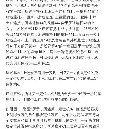
槽的下压板3，两个所述传动杆42的自由端分别连接连杆
43的一端，所述连杆43上设置有通孔431，一螺栓44贯穿
所述通孔431且可与所述基座1上设置的螺孔（图中未示
出）连接，所述螺栓44的头部442位于所述连杆43的上
方，且所述头部442上设置有把手46，所述把手46与所述
头部442枢轴连接，所述螺栓44的螺杆441上设置有一位于
所述连杆43上方的压片49以及套装在其外周且位于所述连
杆43下方的弹簧47，所述弹簧47的一端固定于一套设在所
述螺杆441上的螺母48上，其另一端连接所述连杆43，通
过转动所述把手46，可以使所述下压板3下压或抬升，从
而实现工件7的夹止和释放。
所述基座1上还设置有用于实现工件7第一方向X定位的第
一定位机构5以及用于实现工件7第二方向Y定位的第二定
位机构6。
详细来说，所述第一定位机构5包括至少一个设置于所述基
座1上且用于限位工件7的叶根平台的定位销。
如附图1、附图2所示，所述第二定位机构6包括所述基板1
上间隙设置的两个推块定位装置，两个推块定位装置与两
个支撑座41位于所述弧形放置槽相反的两侧，一个所述推
块定位装置包括底座61，所述底座61上贯穿设置有共轴且