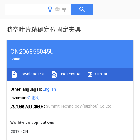
航空叶片精确定位固定夹具
CN206855045U
China
Download PDF
Find Prior Art
Similar
Other languages
English
Inventor
许惠明
Current Assignee
Summit Technology (suzhou) Co Ltd
Worldwide applications
2017
CN