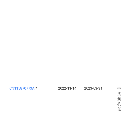
CN115870773A
*
2022-11-14
2023-03-31
中国
沈阳
航空
机有
任公