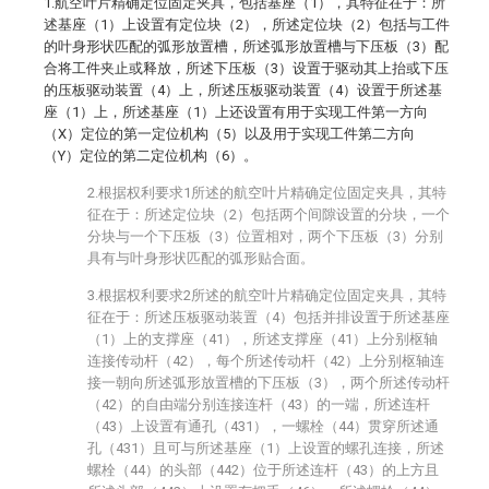
1.航空叶片精确定位固定夹具，包括基座（1），其特征在于：所
述基座（1）上设置有定位块（2），所述定位块（2）包括与工件
的叶身形状匹配的弧形放置槽，所述弧形放置槽与下压板（3）配
合将工件夹止或释放，所述下压板（3）设置于驱动其上抬或下压
的压板驱动装置（4）上，所述压板驱动装置（4）设置于所述基
座（1）上，所述基座（1）上还设置有用于实现工件第一方向
（X）定位的第一定位机构（5）以及用于实现工件第二方向
（Y）定位的第二定位机构（6）。
2.根据权利要求1所述的航空叶片精确定位固定夹具，其特
征在于：所述定位块（2）包括两个间隙设置的分块，一个
分块与一个下压板（3）位置相对，两个下压板（3）分别
具有与叶身形状匹配的弧形贴合面。
3.根据权利要求2所述的航空叶片精确定位固定夹具，其特
征在于：所述压板驱动装置（4）包括并排设置于所述基座
（1）上的支撑座（41），所述支撑座（41）上分别枢轴
连接传动杆（42），每个所述传动杆（42）上分别枢轴连
接一朝向所述弧形放置槽的下压板（3），两个所述传动杆
（42）的自由端分别连接连杆（43）的一端，所述连杆
（43）上设置有通孔（431），一螺栓（44）贯穿所述通
孔（431）且可与所述基座（1）上设置的螺孔连接，所述
螺栓（44）的头部（442）位于所述连杆（43）的上方且