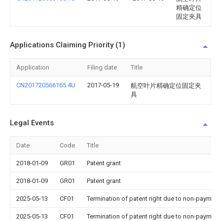
精确定位
固定夹具
Applications Claiming Priority (1)
Application
Filing date
Title
CN201720566165.4U
2017-05-19
航空叶片精确定位固定夹
具
Legal Events
Date
Code
Title
2018-01-09
GR01
Patent grant
2018-01-09
GR01
Patent grant
2025-05-13
CF01
Termination of patent right due to non-payment
2025-05-13
CF01
Termination of patent right due to non-payment