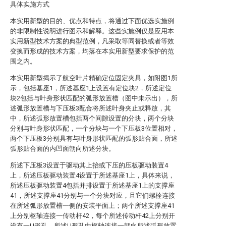
具体实施方式
本实用新型的目的、优点和特点，将通过下面优选实施例
的非限制性说明进行图示和解释。这些实施例仅是应用本
实用新型技术方案的典型范例，凡采取等同替换或者等效
变换而形成的技术方案，均落在本实用新型要求保护的范
围之内。
本实用新型揭示了航空叶片精确定位固定夹具，如附图1所
示，包括基座1，所述基座1上设置有定位块2，所述定位
块2包括与叶身形状匹配的弧形放置槽（图中未示出），所
述弧形放置槽与下压板3配合将所述叶身夹止或释放，其
中，所述弧形放置槽包括两个间隙设置的分块，两个分块
分别与叶身形状匹配，一个分块与一个下压板3位置相对，
两个下压板3分别具有与叶身形状匹配的弧形贴合面，所述
弧形贴合面的内凹面朝向所述分块。
所述下压板3设置于驱动其上抬或下压的压板驱动装置4
上，所述压板驱动装置4设置于所述基座1上，具体来说，
所述压板驱动装置4包括并排设置于所述基座1上的支撑座
41，所述支撑座41分别与一个分块对应，且它们螺栓连接
在所述弧形放置槽一侧的安装平面上；两个所述支撑座41
上分别枢轴连接一传动杆42，每个所述传动杆42上分别开
设有一U形孔，所述U形孔中枢轴连接一朝向所述弧形放置