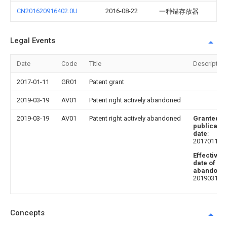
CN201620916402.0U
2016-08-22
一种锚存放器
Legal Events
Date
Code
Title
Description
2017-01-11
GR01
Patent grant
2019-03-19
AV01
Patent right actively abandoned
2019-03-19
AV01
Patent right actively abandoned
Granted
publicatio
date
:
20170111
Effective
date of
abandoni
20190319
Concepts