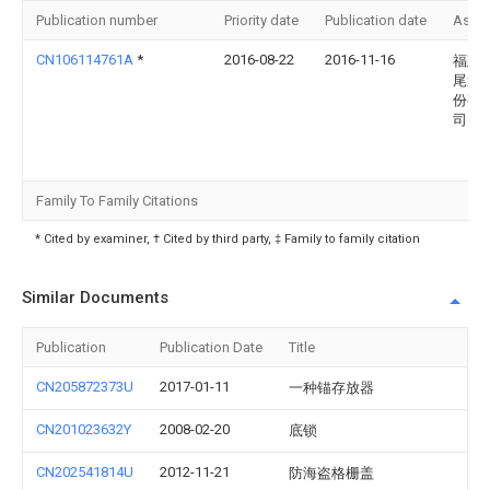
Publication number
Priority date
Publication date
Assi
CN106114761A
*
2016-08-22
2016-11-16
福建
尾造
份有
司
Family To Family Citations
* Cited by examiner, † Cited by third party, ‡ Family to family citation
Similar Documents
Publication
Publication Date
Title
CN205872373U
2017-01-11
一种锚存放器
CN201023632Y
2008-02-20
底锁
CN202541814U
2012-11-21
防海盗格栅盖