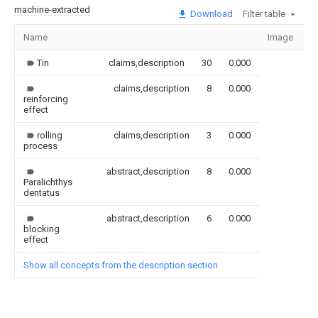
machine-extracted
Download
Filter table
Name
Image
S
Tin
claims,description
30
0.000
claims,description
8
0.000
reinforcing
effect
rolling
claims,description
3
0.000
process
abstract,description
8
0.000
Paralichthys
dentatus
abstract,description
6
0.000
blocking
effect
Show all concepts from the description section