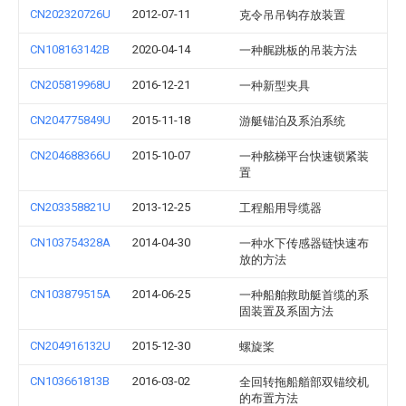
CN202320726U
2012-07-11
克令吊吊钩存放装置
CN108163142B
2020-04-14
一种艉跳板的吊装方法
CN205819968U
2016-12-21
一种新型夹具
CN204775849U
2015-11-18
游艇锚泊及系泊系统
CN204688366U
2015-10-07
一种舷梯平台快速锁紧装
置
CN203358821U
2013-12-25
工程船用导缆器
CN103754328A
2014-04-30
一种水下传感器链快速布
放的方法
CN103879515A
2014-06-25
一种船舶救助艇首缆的系
固装置及系固方法
CN204916132U
2015-12-30
螺旋桨
CN103661813B
2016-03-02
全回转拖船艏部双锚绞机
的布置方法