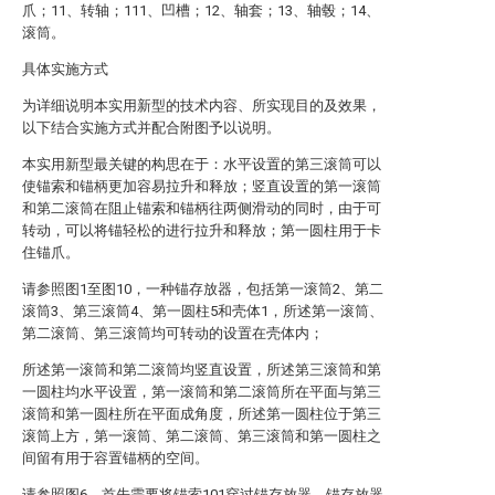
爪；11、转轴；111、凹槽；12、轴套；13、轴毂；14、
滚筒。
具体实施方式
为详细说明本实用新型的技术内容、所实现目的及效果，
以下结合实施方式并配合附图予以说明。
本实用新型最关键的构思在于：水平设置的第三滚筒可以
使锚索和锚柄更加容易拉升和释放；竖直设置的第一滚筒
和第二滚筒在阻止锚索和锚柄往两侧滑动的同时，由于可
转动，可以将锚轻松的进行拉升和释放；第一圆柱用于卡
住锚爪。
请参照图1至图10，一种锚存放器，包括第一滚筒2、第二
滚筒3、第三滚筒4、第一圆柱5和壳体1，所述第一滚筒、
第二滚筒、第三滚筒均可转动的设置在壳体内；
所述第一滚筒和第二滚筒均竖直设置，所述第三滚筒和第
一圆柱均水平设置，第一滚筒和第二滚筒所在平面与第三
滚筒和第一圆柱所在平面成角度，所述第一圆柱位于第三
滚筒上方，第一滚筒、第二滚筒、第三滚筒和第一圆柱之
间留有用于容置锚柄的空间。
请参照图6，首先需要将锚索101穿过锚存放器，锚存放器