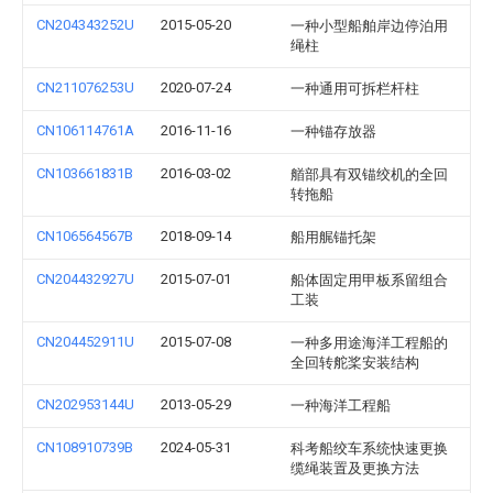
CN204343252U
2015-05-20
一种小型船舶岸边停泊用
绳柱
CN211076253U
2020-07-24
一种通用可拆栏杆柱
CN106114761A
2016-11-16
一种锚存放器
CN103661831B
2016-03-02
艏部具有双锚绞机的全回
转拖船
CN106564567B
2018-09-14
船用艉锚托架
CN204432927U
2015-07-01
船体固定用甲板系留组合
工装
CN204452911U
2015-07-08
一种多用途海洋工程船的
全回转舵桨安装结构
CN202953144U
2013-05-29
一种海洋工程船
CN108910739B
2024-05-31
科考船绞车系统快速更换
缆绳装置及更换方法