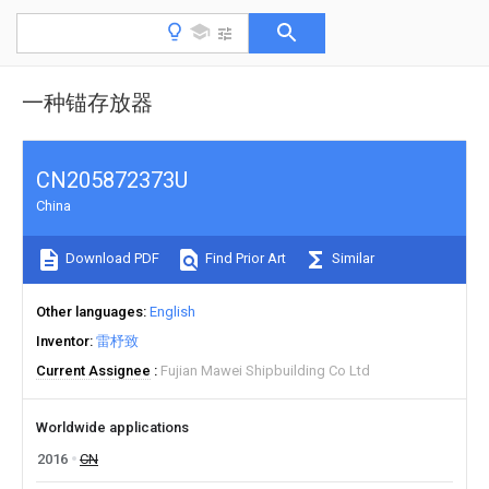
一种锚存放器
CN205872373U
China
Download PDF
Find Prior Art
Similar
Other languages
English
Inventor
雷杼致
Current Assignee
Fujian Mawei Shipbuilding Co Ltd
Worldwide applications
2016
CN