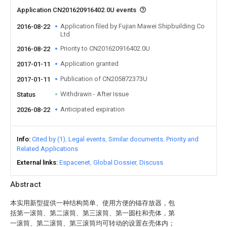
Application CN201620916402.0U events
Application filed by Fujian Mawei Shipbuilding Co
2016-08-22
Ltd
Priority to CN201620916402.0U
2016-08-22
Application granted
2017-01-11
Publication of CN205872373U
2017-01-11
Withdrawn - After Issue
Status
Anticipated expiration
2026-08-22
Info
Cited by (1)
Legal events
Similar documents
Priority and
Related Applications
External links
Espacenet
Global Dossier
Discuss
Abstract
本实用新型提供一种结构简单、使用方便的锚存放器，包
括第一滚筒、第二滚筒、第三滚筒、第一圆柱和壳体，第
一滚筒、第二滚筒、第三滚筒均可转动的设置在壳体内；