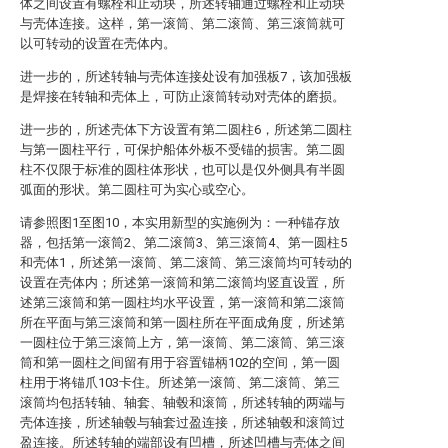
体之间设置有螺栓和止动块，所述转轴通过螺栓和止动块
与壳体连接。这样，第一滚筒、第二滚筒、第三滚筒就可
以可转动的设置在壳体内。
进一步的，所述转轴与壳体连接处设有加强板7，该加强板
是焊接在转轴和壳体上，可防止滚筒转动对壳体的磨损。
进一步的，所述壳体下方设置有第二圆柱6，所述第二圆柱
与第一圆柱平行，可保护船体外板不受锚的损害。第二圆
柱不仅限于标准的圆柱体形状，也可以是仅外侧具有半圆
弧面的形状。第二圆柱可为实心或空心。
请参照图1至图10，本实用新型的实施例为：一种锚存放
器，包括第一滚筒2、第二滚筒3、第三滚筒4、第一圆柱5
和壳体1，所述第一滚筒、第二滚筒、第三滚筒均可转动的
设置在壳体内；所述第一滚筒和第二滚筒均竖直设置，所
述第三滚筒和第一圆柱均水平设置，第一滚筒和第二滚筒
所在平面与第三滚筒和第一圆柱所在平面成角度，所述第
一圆柱位于第三滚筒上方，第一滚筒、第二滚筒、第三滚
筒和第一圆柱之间留有用于容置锚柄102的空间，第一圆
柱用于将锚爪103卡住。所述第一滚筒、第二滚筒、第三
滚筒均包括转轴、轴套、轴毂和滚筒，所述转轴的两端与
壳体连接，所述轴毂与轴套过盈连接，所述轴毂和滚筒过
盈连接。所述转轴的端部设有凹槽，所述凹槽与壳体之间