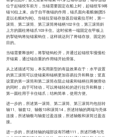
位于起锚绞车前方，当锚需要固定在船上时，起锚绞车9将
锚10拉上来。由于自平衡锚的作用，锚爪面向着舷侧(图5
是以右舷8为例)。当锚拉至锚存放器且锚索拉尽时，第一
滚筒、第二滚筒、第三滚筒将锚柄102卡住，第三滚筒斜
上方的圆柱将锚爪103卡住。这时候将一端固定在甲板上
的掣链钩将短锚索钩住，这样就达到了将锚存放、固定的
目的。
当锚需要释放时，将掣链钩松开，并通过起锚绞车慢慢松
开锚索，通过锚自重的作用锚开始滑落。
从上述描述可知，本实用新型的有益效果在于：水平设置
的第三滚筒可以使锚索和锚柄更加容易拉升和释放；竖直
设置的第一滚筒和第二滚筒在阻止锚索和锚柄往两侧滑动
的同时，由于可转动，可以将锚轻松的进行拉升和释放；
第一圆柱用于卡住锚爪；结构简单，使用方便。
进一步的，所述第一滚筒、第二滚筒、第三滚筒均包括转
轴11、轴套12、轴毂13和滚筒14，所述转轴的两端与壳体
连接，所述轴毂与轴套过盈连接，所述轴毂和滚筒过盈连
接。
进一步的，所述转轴的端部设有凹槽111，所述凹槽与壳