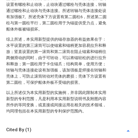
设置有螺栓和止动块，止动块通过螺栓与壳体连接，转轴
通过螺栓和止动块与壳体连接。所述转轴与壳体连接处设
有加强板7。所述壳体下方设置有第二圆柱6，所述第二圆
柱与第一圆柱平行，第二圆柱用于为锚提供受力点，避免
船体外板被锚损坏。
综上所述，本实用新型提供的锚存放器的有益效果在于：
水平设置的第三滚筒可以使锚索和锚柄更加容易拉升和释
放；竖直设置的第一滚筒和第二滚筒在阻止锚索和锚柄往
两侧滑动的同时，由于可转动，可以将锚轻松的进行拉升
和释放；第一圆柱用于卡住锚爪；结构简单，使用方便；
转轴与壳体连接处设有加强板，该加强板是焊接在转轴和
壳体上，可防止滚筒转动对壳体的磨损；壳体下方设置有
第二圆柱，可保护船体外板不受锚的损害。
以上所述仅为本实用新型的实施例，并非因此限制本实用
新型的专利范围，凡是利用本实用新型说明书及附图内容
所作的等同变换，或直接或间接运用在相关的技术领域，
均同理包括在本实用新型的专利保护范围内。
Cited By (1)