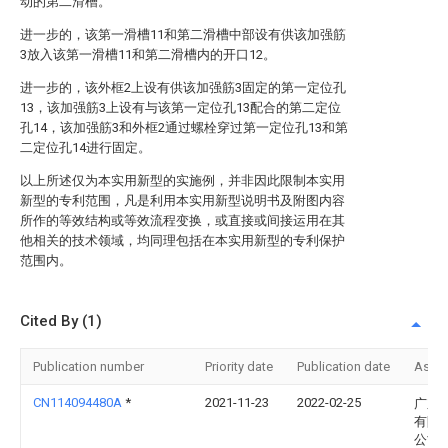
动的第二滑槽。
进一步的，该第一滑槽11和第二滑槽中部设有供该加强筋
3放入该第一滑槽11和第二滑槽内的开口12。
进一步的，该外框2上设有供该加强筋3固定的第一定位孔
13，该加强筋3上设有与该第一定位孔13配合的第二定位
孔14，该加强筋3和外框2通过螺栓穿过第一定位孔13和第
二定位孔14进行固定。
以上所述仅为本实用新型的实施例，并非因此限制本实用
新型的专利范围，凡是利用本实用新型说明书及附图内容
所作的等效结构或等效流程变换，或直接或间接运用在其
他相关的技术领域，均同理包括在本实用新型的专利保护
范围内。
Cited By (1)
Publication number
Priority date
Publication date
Assi
CN114094480A
*
2021-11-23
2022-02-25
广东
有限
公司