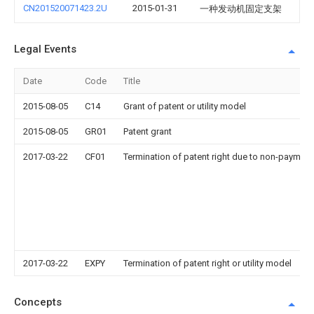
CN201520071423.2U
2015-01-31
一种发动机固定支架
Legal Events
Date
Code
Title
2015-08-05
C14
Grant of patent or utility model
2015-08-05
GR01
Patent grant
2017-03-22
CF01
Termination of patent right due to non-payment
2017-03-22
EXPY
Termination of patent right or utility model
Concepts