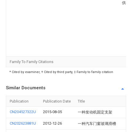
供电
Family To Family Citations
* Cited by examiner, † Cited by third party, ‡ Family to family citation
Similar Documents
Publication
Publication Date
Title
CN204527322U
2015-08-05
一种发动机固定支架
CN202623881U
2012-12-26
一种汽车门窗玻璃滑槽