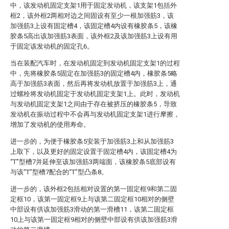
中，该发动机固定支架1用于固定发动机，该支架1包括外
框2，该外框2两相对边之间固设有至少一根加强筋3，该
加强筋3上设有固定槽4，该固定槽4内设有橡胶条5，该橡
胶条5高出该加强筋3表面，该外框2及该加强筋3上设有用
于固定该发动机的固定孔6。
当在装配汽车时，在发动机固定到发动机固定支架1的过程
中，先将橡胶条5固定在加强筋3的固定槽4内，橡胶条5略
高于加强筋3表面，然后再将发动机放置于加强筋3上，通
过螺栓将发动机固定于发动机固定支架1上。此时，发动机
与发动机固定支架1之间由于存在被挤压的橡胶条5，导致
发动机在振动过程中不会再与发动机固定支架1进行摩擦，
增加了发动机的使用寿命。
进一步的，为便于橡胶条5安装于加强筋3上和从加强筋3
上取下，以及更好的固定设置于固定槽4内，该固定槽4为
“T”型槽7并延伸至该加强筋3两端面，该橡胶条5底部设有
与该“T”型槽7配合的“T”型凸条8。
进一步的，该外框2包括相对设置的第一固定框9和第二固
定框10，该第一固定框9上与该第二固定框10相对的侧壁
中部设有供该加强筋3滑动的第一滑槽11，该第二固定框
10上与该第一固定框9相对的侧壁中部设有供该加强筋3滑