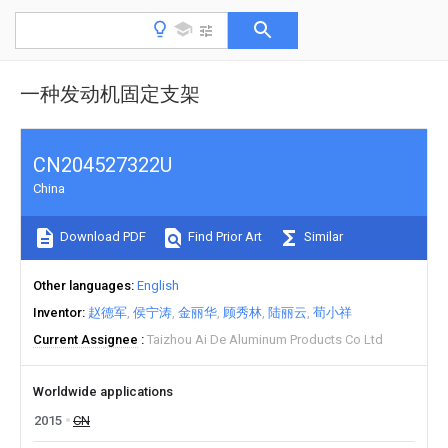
一种发动机固定支架
CN204527322U
China
Download PDF
Find Prior Art
Similar
Other languages
English
Inventor
赵德军
侯宁涛
金丽华
顾秀林
陆丽云
荀小祥
Current Assignee
Taizhou Ai De Aluminum Products Co Ltd
Worldwide applications
2015
CN