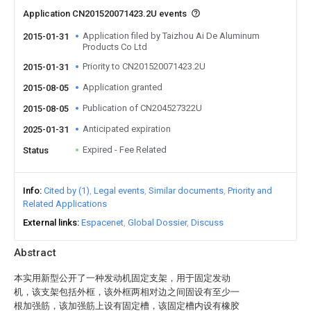
Application CN201520071423.2U events
Application filed by Taizhou Ai De Aluminum
2015-01-31
Products Co Ltd
Priority to CN201520071423.2U
2015-01-31
Application granted
2015-08-05
Publication of CN204527322U
2015-08-05
Anticipated expiration
2025-01-31
Expired - Fee Related
Status
Info
Cited by (1)
Legal events
Similar documents
Priority and
Related Applications
External links
Espacenet
Global Dossier
Discuss
Abstract
本实用新型公开了一种发动机固定支架，用于固定发动
机，该支架包括外框，该外框两相对边之间固设有至少一
根加强筋，该加强筋上设有固定槽，该固定槽内设有橡胶