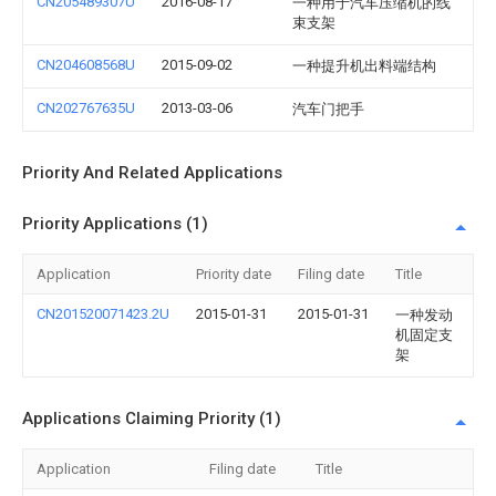
CN205489307U
2016-08-17
一种用于汽车压缩机的线
束支架
CN204608568U
2015-09-02
一种提升机出料端结构
CN202767635U
2013-03-06
汽车门把手
Priority And Related Applications
Priority Applications (1)
Application
Priority date
Filing date
Title
CN201520071423.2U
2015-01-31
2015-01-31
一种发动
机固定支
架
Applications Claiming Priority (1)
Application
Filing date
Title