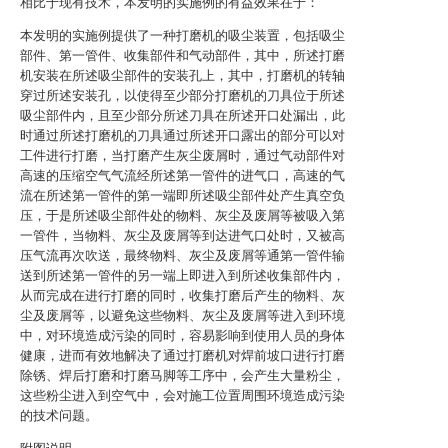
相比于现有技术，本发明的实施例的有益效果在于：
本发明的实施例提供了一种打磨机的吸尘装置，包括吸尘
部件、第一管件、收集部件和气动部件，其中，所述打磨
机安装在所述吸尘部件的安装孔上，其中，打磨机的转轴
穿过所述安装孔，以使得至少部分打磨机的刀具位于所述
吸尘部件内，且至少部分所述刀具在所述开口处漏出，此
时通过所述打磨机的刀具通过所述开口露出的部分可以对
工件进行打磨，当打磨产生灰尘废屑时，通过气动部件对
高速的压缩空气气流经所述第一管件的进气口，高速的气
流在所述第一管件的第一端即所述吸尘部件处产生真空负
压，于是所述吸尘部件处的物料、灰尘及废屑等被吸入第
一管件，当物料、灰尘及废屑等到达进气口处时，又被高
压气流再次吹送，最终物料、灰尘及废屑等通第一管件输
送到所述第一管件的另一端上即进入到所述收集部件内，
从而完成在进行打磨的同时，收集打磨后产生的物料、灰
尘及废屑等，以避免这些物料、灰尘及废屑等进入到环境
中，对环境造成污染的同时，容易影响到使用人员的身体
健康，进而有效地解决了通过打磨机对焊前坡口进行打磨
除锈、焊后打磨和打磨马脚等工序中，会产生大量粉尘，
这些粉尘进入到空气中，会对施工位置周围环境造成污染
的技术问题。