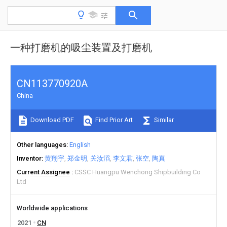
一种打磨机的吸尘装置及打磨机
CN113770920A
China
Download PDF
Find Prior Art
Similar
Other languages
English
Inventor
黄翔宇
郑金明
关汝滔
李文君
张空
陶真
Current Assignee
CSSC Huangpu Wenchong Shipbuilding Co
Ltd
Worldwide applications
2021
CN