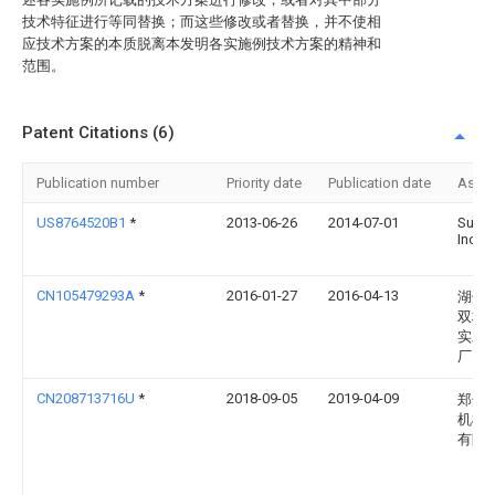
技术特征进行等同替换；而这些修改或者替换，并不使相
应技术方案的本质脱离本发明各实施例技术方案的精神和
范围。
Patent Citations (6)
Publication number
Priority date
Publication date
Assi
US8764520B1
*
2013-06-26
2014-07-01
Surte
Inc.
CN105479293A
*
2016-01-27
2016-04-13
湖州
双林
实木
厂
CN208713716U
*
2018-09-05
2019-04-09
郑州
机械
有限