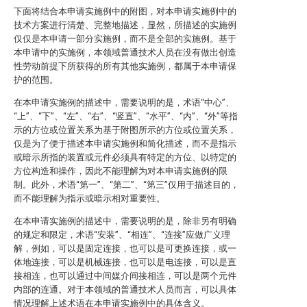
下面将结合本申请实施例中的附图，对本申请实施例中的
技术方案进行清楚、完整地描述，显然，所描述的实施例
仅仅是本申请一部分实施例，而不是全部的实施例。基于
本申请中的实施例，本领域普通技术人员在没有做出创造
性劳动前提下所获得的所有其他实施例，都属于本申请保
护的范围。
在本申请实施例的描述中，需要说明的是，术语“中心”、
“上”、“下”、“左”、“右”、“竖直”、“水平”、“内”、“外”等指
示的方位或位置关系为基于附图所示的方位或位置关系，
仅是为了便于描述本申请实施例和简化描述，而不是指示
或暗示所指的装置或元件必须具有特定的方位、以特定的
方位构造和操作，因此不能理解为对本申请实施例的限
制。此外，术语“第一”、“第二”、“第三”仅用于描述目的，
而不能理解为指示或暗示相对重要性。
在本申请实施例的描述中，需要说明的是，除非另有明确
的规定和限定，术语“安装”、“相连”、“连接”应做广义理
解，例如，可以是固定连接，也可以是可更换连接，或一
体地连接，可以是机械连接，也可以是电连接，可以是直
接相连，也可以通过中间媒介间接相连，可以是两个元件
内部的连通。对于本领域的普通技术人员而言，可以具体
情况理解上述术语在本申请实施例中的具体含义。