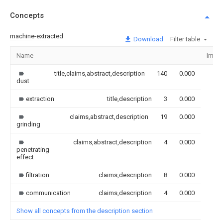
Concepts
machine-extracted
Download
Filter table
Name
Imag
title,claims,abstract,description
140
0.000
dust
extraction
title,description
3
0.000
claims,abstract,description
19
0.000
grinding
claims,abstract,description
4
0.000
penetrating
effect
filtration
claims,description
8
0.000
communication
claims,description
4
0.000
Show all concepts from the description section