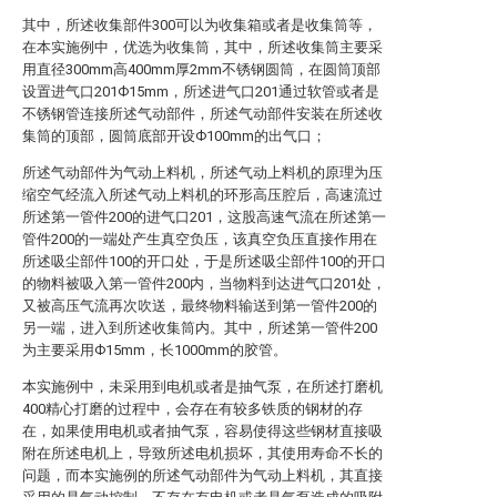
其中，所述收集部件300可以为收集箱或者是收集筒等，
在本实施例中，优选为收集筒，其中，所述收集筒主要采
用直径300mm高400mm厚2mm不锈钢圆筒，在圆筒顶部
设置进气口201Ф15mm，所述进气口201通过软管或者是
不锈钢管连接所述气动部件，所述气动部件安装在所述收
集筒的顶部，圆筒底部开设Ф100mm的出气口；
所述气动部件为气动上料机，所述气动上料机的原理为压
缩空气经流入所述气动上料机的环形高压腔后，高速流过
所述第一管件200的进气口201，这股高速气流在所述第一
管件200的一端处产生真空负压，该真空负压直接作用在
所述吸尘部件100的开口处，于是所述吸尘部件100的开口
的物料被吸入第一管件200内，当物料到达进气口201处，
又被高压气流再次吹送，最终物料输送到第一管件200的
另一端，进入到所述收集筒内。其中，所述第一管件200
为主要采用Ф15mm，长1000mm的胶管。
本实施例中，未采用到电机或者是抽气泵，在所述打磨机
400精心打磨的过程中，会存在有较多铁质的钢材的存
在，如果使用电机或者抽气泵，容易使得这些钢材直接吸
附在所述电机上，导致所述电机损坏，其使用寿命不长的
问题，而本实施例的所述气动部件为气动上料机，其直接