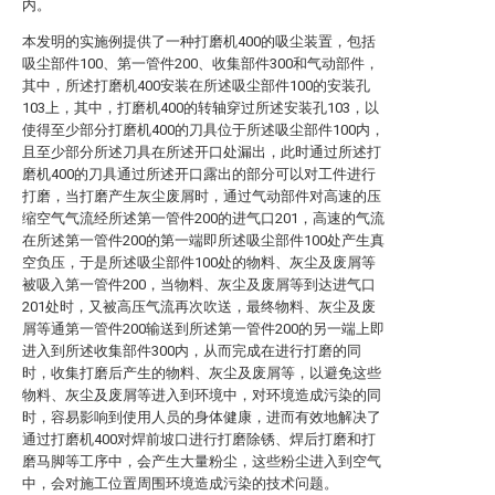
内。
本发明的实施例提供了一种打磨机400的吸尘装置，包括
吸尘部件100、第一管件200、收集部件300和气动部件，
其中，所述打磨机400安装在所述吸尘部件100的安装孔
103上，其中，打磨机400的转轴穿过所述安装孔103，以
使得至少部分打磨机400的刀具位于所述吸尘部件100内，
且至少部分所述刀具在所述开口处漏出，此时通过所述打
磨机400的刀具通过所述开口露出的部分可以对工件进行
打磨，当打磨产生灰尘废屑时，通过气动部件对高速的压
缩空气气流经所述第一管件200的进气口201，高速的气流
在所述第一管件200的第一端即所述吸尘部件100处产生真
空负压，于是所述吸尘部件100处的物料、灰尘及废屑等
被吸入第一管件200，当物料、灰尘及废屑等到达进气口
201处时，又被高压气流再次吹送，最终物料、灰尘及废
屑等通第一管件200输送到所述第一管件200的另一端上即
进入到所述收集部件300内，从而完成在进行打磨的同
时，收集打磨后产生的物料、灰尘及废屑等，以避免这些
物料、灰尘及废屑等进入到环境中，对环境造成污染的同
时，容易影响到使用人员的身体健康，进而有效地解决了
通过打磨机400对焊前坡口进行打磨除锈、焊后打磨和打
磨马脚等工序中，会产生大量粉尘，这些粉尘进入到空气
中，会对施工位置周围环境造成污染的技术问题。