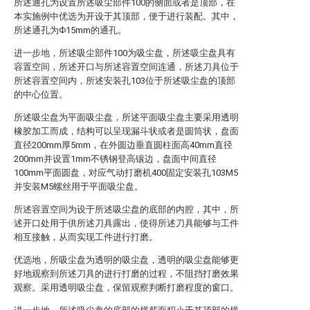
所述通孔为设置所述吸尘部件100的侧面或者是顶部，在
本实施例中优选为开设于其顶部，便于进行装配。其中，
所述通孔为Ф15mm的通孔。
进一步地，所述吸尘部件100为吸尘盘，所述吸尘盘具有
容置空间，所述开口与所述容置空间连通，所述刀具位于
所述容置空间内，所述安装孔103位于所述吸尘盘的顶部
的中心位置。
所述吸尘盘为平面吸尘盘，所述平面吸尘盘主要采用透明
橡胶加工而成，结构可以呈现漏斗状或者是圆筒状，盘面
直径200mm厚5mm，在外圆边垂直圆柱面高40mm直径
200mm并设置1mm不锈钢登高镶边，盘面中间直径
100mm平面圆盘，对应气动打磨机400固定安装孔103M5
并安装M5螺丝用于平面吸尘盘。
所述容置空间为设于所述吸尘盘的底部的内腔，其中，所
述开口处用于供所述刀具露出，使得所述刀具能够与工件
相互接触，从而实现工件进行打磨。
优选地，所吸尘盘为透明的吸尘盘，透明的吸尘盘能够更
好地观察到所述刀具的进行打磨的过程，不阻挡打磨效果
观察。采用透明吸尘盘，保留观察判断打磨程度的窗口。