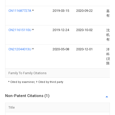
CN111687727A
*
2019-03-15
2020-09-22
嘉睿
有限
CN211615110U
*
2019-12-24
2020-10-02
沈阳
机械
有限
CN212044013U
*
2020-05-08
2020-12-01
洋紫
科器
(北京
限公
Family To Family Citations
* Cited by examiner, † Cited by third party
Non-Patent Citations (1)
Title