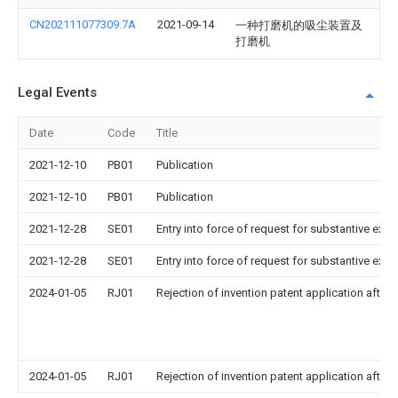
CN202111077309.7A
2021-09-14
一种打磨机的吸尘装置及
打磨机
Legal Events
Date
Code
Title
2021-12-10
PB01
Publication
2021-12-10
PB01
Publication
2021-12-28
SE01
Entry into force of request for substantive exa
2021-12-28
SE01
Entry into force of request for substantive exa
2024-01-05
RJ01
Rejection of invention patent application after 
2024-01-05
RJ01
Rejection of invention patent application after 