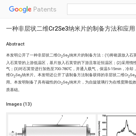
Patents
一种非层状二维Cr2Se3纳米片的制备方法和应用
Abstract
本发明公开了一种非层状二维Cr
Se
纳米片的制备方法：(1)将铬源放入
2
3
入石英管的上游低温区，基片放入石英管的下游且靠近恒温区；(2)采用惰
气；(3)对石英管进行加热至700‑780℃，并通入载气，保温5‑15min，
维Cr
Se
纳米片。本发明还公开了该制备方法制备获得的非层状二维Cr
Se
2
3
2
用。本发明制备了具有磁性的Cr
Se
纳米片，为自旋玻璃行为在维度降低
2
3
质基础。
Images (
13
)