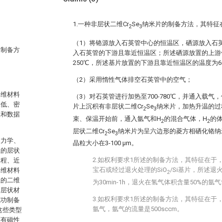
1.一种非层状二维Cr
Se
纳米片的制备方法，其特征
2
3
（1）将铬源放入石英管中心的恒温区，硒源放入石
的制备方
入石英管的下游且靠近恒温区；所述硒源放置的上游低
250℃，所述基片放置的下游且靠近恒温区的温度为680
（2）采用惰性气体排空石英管中的空气；
二维材料
（3）对石英管进行加热至700-780℃，并通入载气，保
耗低、密
片上沉积有非层状二维Cr
Se
纳米片，加热升温的过
2
3
业和数据
束、保温开始前，通入氩气和H
的混合气体，H
的体
2
2
层状二维Cr
Se
纳米片为呈六边形的菱方相硒化铬纳米片，
2
3
的力学、
晶粒大小在3-100 μm。
性的层状
2.如权利要求1所述的制备方法，其特征在于
工程、近
宝石或经过退火处理的SiO
/Si基片，所述退
二维材料
2
性的二维
为30min-1h，退火在氢气体积含量50%的
非层状材
3.如权利要求1所述的制备方法，其特征在于
成功制备
氩气，氩气的流量是500sccm。
这些类型
原有磁性