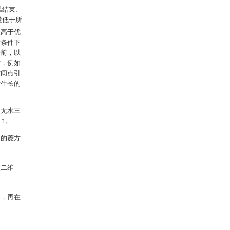
温结束、
量低于所
量高于优
量条件下
始前，以
时，例如
时间点引
片生长的
为无水三
:1。
形的菱方
状二维
后，再在