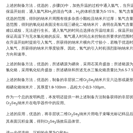
上述的制备方法，优选的，步骤(3)中，加热升温的过程中通入氩气，当升
保温开始前，通入氩气和H
的混合气体，H
的体积含量为5-15％。氢气含
2
2
优选的范围，得到的纳米片周围有很多杂质小颗粒且纳米片过厚；氢气含
选范围，得到的氧化硅表面没有出现三硒化二铬纳米片，表明在高氢气含
难以成核，无法进行生长。通入氢气的时间点选择在升温结束后，保温开
保证高温下与无水氯化铬的反应。氢气通入时间点未控制在所要求的范围
在升温开始时提前引入氢气，所获得的纳米片横向尺寸较小，若晚于优选
入氢气，所获得的纳米片厚度较厚。因此，氢气的引入时机强烈影响纳米
方向和速率。
上述的制备方法，优选的，所述硒源为硒块，采用石英舟盛放；所述铬源
氯化铬，采用氧化铝舟盛放；所述硒块和所述无水三氯化铬质量比为6.5-7.5
上述的制备方法，优选的，制备的非层状二维Cr
Se
纳米片呈六边形或菱
2
3
相硒化铬纳米片，其厚度1.8-100nm，晶粒大小在3-100μm。
作为一个总的发明构思，本发明还提供一种上述制备方法制备获得的非层
Cr
Se
纳米片在电学器件中的应用。
2
3
上述的应用，优选的，将非层状二维Cr
Se
纳米片用电子束曝光标记样品
2
3
其表面沉积金属，得到Cr
Se
场效应晶体管。
2
3
进一步优选的，沉积的金属为Cr和Au。