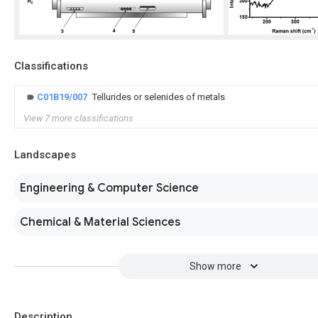
Classifications
C01B19/007
Tellurides or selenides of metals
View 7 more classifications
Landscapes
Engineering & Computer Science
Chemical & Material Sciences
Show more
Description