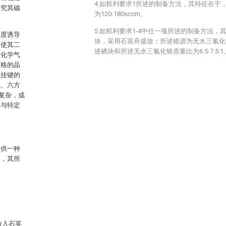
4.如权利要求1所述的制备方法，其特征在于
研究其磁
为120-180sccm。
5.如权利要求1-4中任一项所述的制备方法
厚度诱导
块，采用石英舟盛放；所述铬源为无水三氯化
点使其二
述硒块和所述无水三氯化铬质量比为6.5-7.5:1
的化学气
严格的晶
悬挂键的
底、六方
复杂，成
量与特定
提供一种
用，其所
放入石英