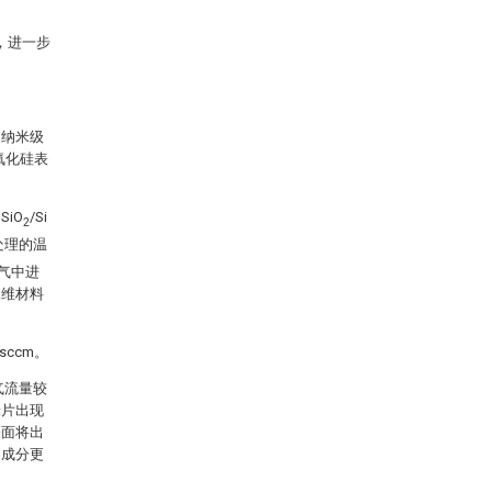
，进一步
为纳米级
氧化硅表
iO
/Si
2
处理的温
载气中进
二维材料
ccm。
气流量较
米片出现
表面将出
，成分更