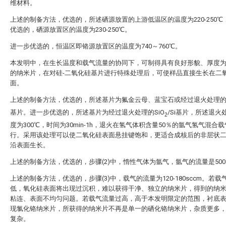
维材料。
上述的制备方法，优选的，所述硒源放置的上游低温区的温度为220-250℃
优选的，硒源放置区的温度为230-250℃。
进一步优选的，恒温区即铬源放置区的温度为740～760℃。
本发明中，在生长温度和载气流量的协同下，可制得具有良好形貌、厚度
的纳米片，在对硅-二氧化硅基片进行特殊处理后，可使样品直接生长在二
面。
上述的制备方法，优选的，所述基片为氟金云母、蓝宝石或经过退火处理的S
基片。进一步优选的，所述基片为经过退火处理的SiO
/Si基片，所述退火
2
度为300℃，时间为30min-1h，退火在氢气体积含量50％的氩气氢气混合
行。采用该处理可以使二氧化硅表面悬挂键饱和，更适合成核后的非层状
沿表面生长。
上述的制备方法，优选的，步骤(2)中，惰性气体为氩气，氩气的流量是500s
上述的制备方法，优选的，步骤(3)中，载气的流量为120-180sccm。若载
低，氧化硅表面将出现过沉积，难以获得干净、独立的纳米片，得到的纳
粘连、表面不均匀问题。若载气流量过高，高于本发明限定的范围，衬底
现氯化铬纳米片，所获得的纳米片不再是单一的硒化铬纳米片，杂质更多
复杂。