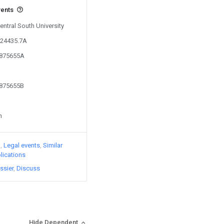
vents
entral South University
124435.7A
2875655A
2875655B
n
)
Legal events
Similar
lications
ssier
Discuss
Hide Dependent