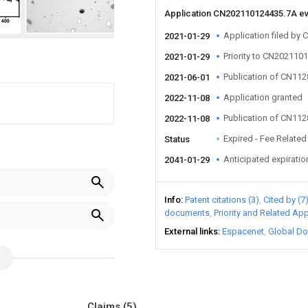
Application CN202110124435.7A e
Application filed by C
2021-01-29
Priority to CN202110
2021-01-29
Publication of CN11
2021-06-01
Application granted
2022-11-08
Publication of CN11
2022-11-08
Expired - Fee Related
Status
Anticipated expiratio
2041-01-29
Info
Patent citations (3)
Cited by (7
documents
Priority and Related App
External links
Espacenet
Global Do
Claims
(5)