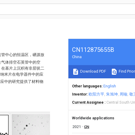
CN112875655B
石英管中心的恒温区，硒源放
China
性气体排空石英管中的空
冷却，在基片上沉积有非层状二
Download PDF
Find Prior
纳米片在电学器件中的应
3
效应中的研究提供了材料物
Other languages
English
Inventor
欧阳方平
朱旭坤
周喻
敬
Current Assignee
Central South Un
Worldwide applications
2021
CN