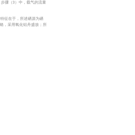
，步骤（3）中，载气的流量
，其特征在于，所述硒源为硒
铬，采用氧化铝舟盛放；所
。