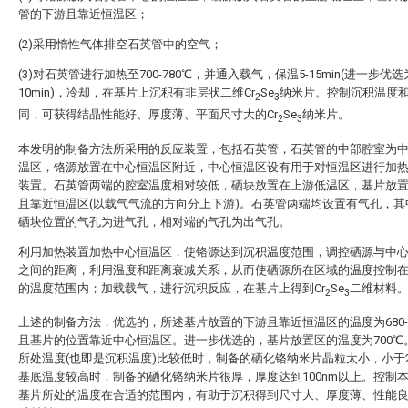
管的下游且靠近恒温区；
(2)采用惰性气体排空石英管中的空气；
(3)对石英管进行加热至700-780℃，并通入载气，保温5-15min(进一步优选为
10min)，冷却，在基片上沉积有非层状二维Cr
Se
纳米片。控制沉积温度
2
3
同，可获得结晶性能好、厚度薄、平面尺寸大的Cr
Se
纳米片。
2
3
本发明的制备方法所采用的反应装置，包括石英管，石英管的中部腔室为
温区，铬源放置在中心恒温区附近，中心恒温区设有用于对恒温区进行加
装置。石英管两端的腔室温度相对较低，硒块放置在上游低温区，基片放
且靠近恒温区(以载气气流的方向分上下游)。石英管两端均设置有气孔，其
硒块位置的气孔为进气孔，相对端的气孔为出气孔。
利用加热装置加热中心恒温区，使铬源达到沉积温度范围，调控硒源与中
之间的距离，利用温度和距离衰减关系，从而使硒源所在区域的温度控制
的温度范围内；加载载气，进行沉积反应，在基片上得到Cr
Se
二维材料
2
3
上述的制备方法，优选的，所述基片放置的下游且靠近恒温区的温度为680-7
且基片的位置靠近中心恒温区。进一步优选的，基片放置区的温度为700℃
所处温度(也即是沉积温度)比较低时，制备的硒化铬纳米片晶粒太小，小于2
基底温度较高时，制备的硒化铬纳米片很厚，厚度达到100nm以上。控制
基片所处的温度在合适的范围内，有助于沉积得到尺寸大、厚度薄、性能