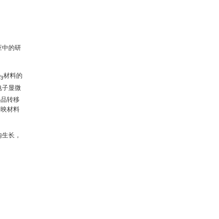
应中的研
e
材料的
3
电子显微
样品转移
反映材料
内生长，