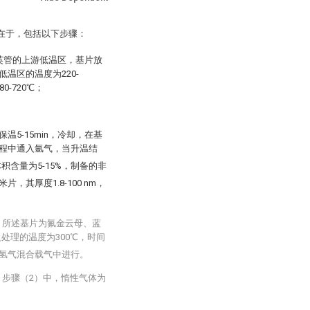
在于，包括以下步骤：
英管的上游低温区，基片放
温区的温度为220-
-720℃；
温5-15min，冷却，在基
程中通入氩气，当升温结
积含量为5-15%，制备的非
其厚度1.8-100 nm，
，所述基片为氟金云母、蓝
火处理的温度为300℃，时间
氩气氢气混合载气中进行。
，步骤（2）中，惰性气体为