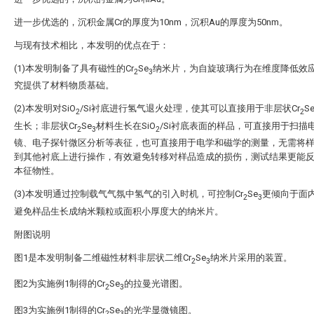
进一步优选的，沉积金属Cr的厚度为10nm，沉积Au的厚度为50nm。
与现有技术相比，本发明的优点在于：
(1)本发明制备了具有磁性的Cr
Se
纳米片，为自旋玻璃行为在维度降低效
2
3
究提供了材料物质基础。
(2)本发明对SiO
/Si衬底进行氢气退火处理，使其可以直接用于非层状Cr
S
2
2
生长；非层状Cr
Se
材料生长在SiO
/Si衬底表面的样品，可直接用于扫描
2
3
2
镜、电子探针微区分析等表征，也可直接用于电学和磁学的测量，无需将
到其他衬底上进行操作，有效避免转移对样品造成的损伤，测试结果更能
本征物性。
(3)本发明通过控制载气气氛中氢气的引入时机，可控制Cr
Se
更倾向于面
2
3
避免样品生长成纳米颗粒或面积小厚度大的纳米片。
附图说明
图1是本发明制备二维磁性材料非层状二维Cr
Se
纳米片采用的装置。
2
3
图2为实施例1制得的Cr
Se
的拉曼光谱图。
2
3
图3为实施例1制得的Cr
Se
的光学显微镜图。
2
3