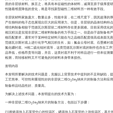
质的非层状材料。换言之，将具有本征磁性的体材料，减薄至原子级厚度
性随着维度降低的变化，将是寻找新型磁性二维材料另一种有效手段。
非层状材料家族庞大，数量众多，性能丰富，在二维尺度下，因其超薄的
产生独特的电子态也展现出巨大的应用潜力。但是，非层状的晶体结构特
维结构制备相较于范德瓦尔斯层状二维材料存在更多困难。目前采用优化
相沉积法是实现非层状二维材料制备的有力手段之一。但是由于该制备有
格匹配要求，通常对于某种特定材料只能在与之晶格匹配度很高或表面无
范德瓦尔斯衬底上进行化学气相沉积生长，如：氟金云母衬底、石墨烯衬
氮化硼衬底、H相二硫化钼衬底等，这类范德瓦尔斯衬底的制作也存在工序
品率低，价格昂贵等问题，并且，这类衬底不利于对样品进行一些本征测
检测，而转移材料又不可避免的对材料本身带来损伤。
发明内容
本发明所要解决的技术问题是，克服以上背景技术中提到的不足和缺陷，
工艺简单、可控性和重现性好的非层状二维Cr
Se
纳米片的制备方法和应
2
3
制备样品结晶性好、质量高。
为解决上述技术问题，本发明提出的技术方案为：
一种非层状二维Cr
Se
纳米片的制备方法，包括以下步骤：
2
3
(1)将铬源放入石英管中心的恒温区，硒源放入石英管的上游低温区，基片