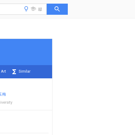
 Art
Similar
玉梅
iversity