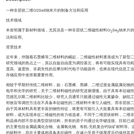
一种非层状二维Cr2Se3纳米片的制备方法和应用
技术领域
本发明属于新材料领域，尤其涉及一种非层状二维磁性材料Cr
Se
纳米片
2
3
法和应用。
背景技术
近年来，伴随着石墨烯等二维材料的崛起，二维磁性材料逐渐成为了新型
研究领域的热点之一，其以自旋自由度为调控基元，将有可能实现具有功
度高、速度快、非易失性的后摩尔时代电子功能器件，也将在现代信息工
存储应用中发挥着重要作用。
相较于早期对传统二维材料，如：石墨烯、黑磷、二维过渡金属硫属化物
电学和光学的研究，关于二维材料磁性的研究进展缓慢。由于具有本征磁
范德瓦尔斯二维材料比较少，研究人员通常只能通过磁性元素掺杂、缺陷
邻效应等调控方法在不具备本征磁性的二维材料中来引入磁性。而非层状
由于其体材料具有更丰富的物性特征，将更有可能引入大批量具有本征磁
材料，成为实现本征二维磁性的有力候选者。不同于二维层状材料，二维
料晶体内部不存在典型层状结构，所有的原子均通过化学键连接。目前已
的主要包括金属硫属化合物、金属氧化物、有机-无机复合钙钛矿材料等。
的材料中，存在大量体相具备本征磁性，在减小至原子级厚度后仍保持其