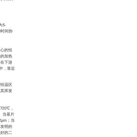
5-
和时间协
中心的恒
热的加热
置在下游
中，靠近
心恒温区
在其挥发
。
20℃，
。当基片
μm；当
本发明的
良好的二