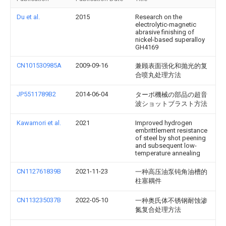
Du et al.
2015
Research on the
electrolytic-magnetic
abrasive finishing of
nickel-based superalloy
GH4169
CN101530985A
2009-09-16
兼顾表面强化和抛光的复
合喷丸处理方法
JP5511789B2
2014-06-04
ターボ機械の部品の超音
波ショットブラスト方法
Kawamori et al.
2021
Improved hydrogen
embrittlement resistance
of steel by shot peening
and subsequent low-
temperature annealing
CN112761839B
2021-11-23
一种高压油泵钝角油槽的
柱塞耦件
CN113235037B
2022-05-10
一种奥氏体不锈钢耐蚀渗
氮复合处理方法