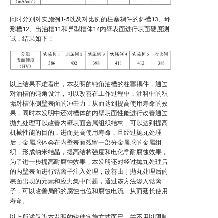
同时分别对实施例1-5以及对比例的柱塞耦件的斜槽13、环
形槽12、出油槽11和异型槽体14内壁表面进行表面硬度测
试，结果如下：
以上结果不难看出，本发明的钝角油槽的柱塞耦件，通过
对油槽的钝角设计，可以改善在工作过程中，油料中的积
垢对槽体侧壁表面的冲击力，从而达到提高使用寿命的效
果，同时本发明中还对槽体的内壁表面性能进行改善通过
抛丸处理可以改善内壁表面金属组织结构，可以达到提高
机械性能的目的，进而提高使用寿命，且经过抛丸处理
后，金属球体会在内壁表面残留一部分金属球的金属组
织，形成纳米结晶，提高结构强度和电化学耐腐蚀效果，
为了进一步提高耐腐蚀效果，本发明还对经过抛丸处理后
的内壁表面进行钴离子注入处理，改善由于抛丸处理后的
表面出现的元素和应力集中问题，通过该方法渗入钴离
子，可以改善局部的腐蚀电位和腐蚀电流，从而延长使用
寿命。
以上所述仅为本发明的较佳实施方式而已，并不用以限制