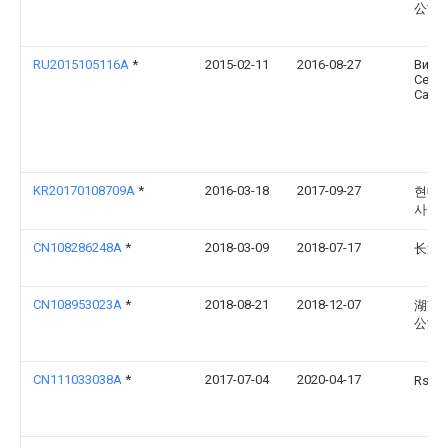
公司
RU2015105116A
*
2015-02-11
2016-08-27
Викт
Семе
Савч
KR20170108709A
*
2016-03-18
2017-09-27
현대
사
CN108286248A
*
2018-03-09
2018-07-17
长江
CN108953023A
*
2018-08-21
2018-12-07
湖南
公司
CN111033038A
*
2017-07-04
2020-04-17
Rs