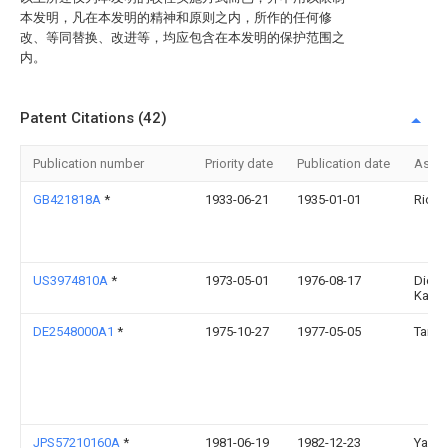
本发明，凡在本发明的精神和原则之内，所作的任何修
改、等同替换、改进等，均应包含在本发明的保护范围之
内。
Patent Citations (42)
Publication number
Priority date
Publication date
Assi
GB421818A
*
1933-06-21
1935-01-01
Richa
US3974810A
*
1973-05-01
1976-08-17
Diesel
Kabus
DE2548000A1
*
1975-10-27
1977-05-05
Tanem
JPS57210160A
*
1981-06-19
1982-12-23
Yama