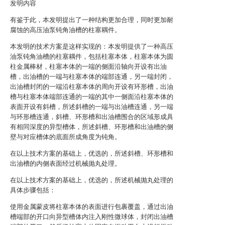
发明内容
有鉴于此，本发明提出了一种结构更加合理，同时更加耐
腐蚀的高压油泵钝角油槽的柱塞耦件。
本发明的技术方案是这样实现的：本发明提供了一种高压
油泵钝角油槽的柱塞耦件，包括柱塞本体，柱塞本体为圆
柱金属棒材，柱塞本体的一端的侧面沿轴向开设有出油
槽，出油槽的一端与柱塞本体的端部连通，另一端封闭，
出油槽封闭的一端沿柱塞本体的周向开设有环形槽，出油
槽与柱塞本体端部连通的一端的其中一侧面沿柱塞本体的
表面开设有斜槽，所述斜槽的一端与出油槽连通，另一端
与环形槽连通，斜槽、环形槽和出油槽围合的区域形成具
有相同深度的异型槽体，所述斜槽、环形槽和出油槽的侧
壁与对应槽体的底面所成角度为钝角。
在以上技术方案的基础上，优选的，所述斜槽、环形槽和
出油槽的内侧表面经过机械抛丸处理。
在以上技术方案的基础上，优选的，所述机械抛丸处理的
具体步骤包括：
使用金属蒙皮将柱塞本体的表面进行包裹覆盖，通过出油
槽端部的开口向异型槽体内注入刚性微球体，封闭出油槽