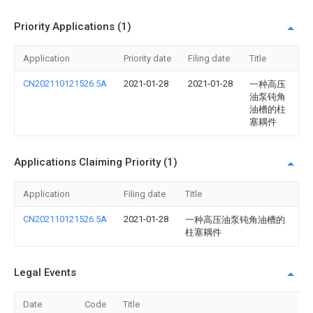
Priority Applications (1)
Application
Priority date
Filing date
Title
CN202110121526.5A
2021-01-28
2021-01-28
一种高压
油泵钝角
油槽的柱
塞耦件
Applications Claiming Priority (1)
Application
Filing date
Title
CN202110121526.5A
2021-01-28
一种高压油泵钝角油槽的
柱塞耦件
Legal Events
Date
Code
Title