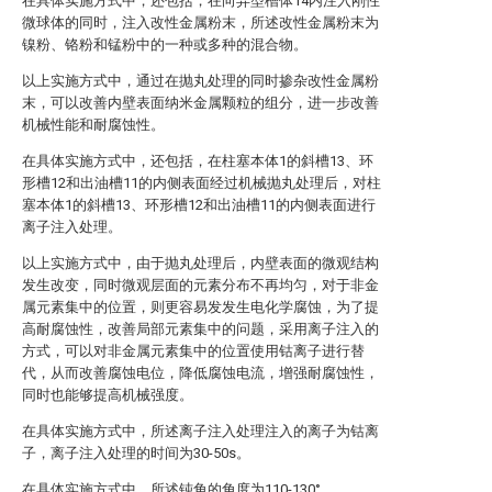
在具体实施方式中，还包括，在向异型槽体14内注入刚性
微球体的同时，注入改性金属粉末，所述改性金属粉末为
镍粉、铬粉和锰粉中的一种或多种的混合物。
以上实施方式中，通过在抛丸处理的同时掺杂改性金属粉
末，可以改善内壁表面纳米金属颗粒的组分，进一步改善
机械性能和耐腐蚀性。
在具体实施方式中，还包括，在柱塞本体1的斜槽13、环
形槽12和出油槽11的内侧表面经过机械抛丸处理后，对柱
塞本体1的斜槽13、环形槽12和出油槽11的内侧表面进行
离子注入处理。
以上实施方式中，由于抛丸处理后，内壁表面的微观结构
发生改变，同时微观层面的元素分布不再均匀，对于非金
属元素集中的位置，则更容易发发生电化学腐蚀，为了提
高耐腐蚀性，改善局部元素集中的问题，采用离子注入的
方式，可以对非金属元素集中的位置使用钴离子进行替
代，从而改善腐蚀电位，降低腐蚀电流，增强耐腐蚀性，
同时也能够提高机械强度。
在具体实施方式中，所述离子注入处理注入的离子为钴离
子，离子注入处理的时间为30-50s。
在具体实施方式中，所述钝角的角度为110-130°。