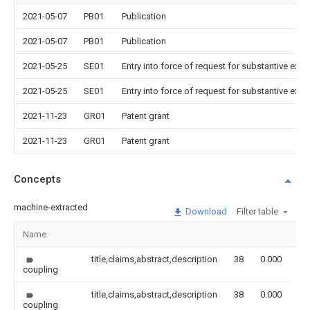
2021-05-07
PB01
Publication
2021-05-07
PB01
Publication
2021-05-25
SE01
Entry into force of request for substantive exa
2021-05-25
SE01
Entry into force of request for substantive exa
2021-11-23
GR01
Patent grant
2021-11-23
GR01
Patent grant
Concepts
machine-extracted
Download
Filter table
Name
Im
title,claims,abstract,description
38
0.000
coupling
title,claims,abstract,description
38
0.000
coupling