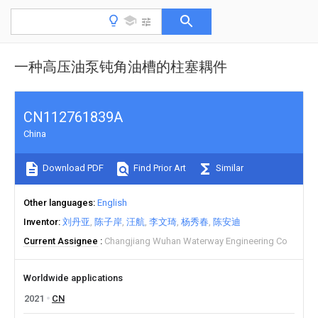
一种高压油泵钝角油槽的柱塞耦件
CN112761839A
China
Download PDF
Find Prior Art
Similar
Other languages
English
Inventor
刘丹亚
陈子岸
汪航
李文琦
杨秀春
陈安迪
Current Assignee
Changjiang Wuhan Waterway Engineering Co
Worldwide applications
2021
CN