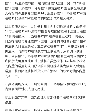
槽13，所述斜槽13的一端与出油槽11连通，另一端与环形
槽12连通，斜槽13、环形槽12和出油槽11围合的区域形成
具有相同深度的异型槽体14，所述斜槽13、环形槽12和出
油槽11的侧壁与对应槽体的底面所成角度为钝角。
以上实施方式中，出油槽11用于向外部输送油料，由斜槽
13与出油槽11和环形槽12围合形成的区域用于连通出油槽
11和供油的入口，当柱塞本体1在做往复运动时，供油入
口选择性地与异性槽体14连通，连通的时机由斜槽13相对
供油的入口位置决定，通过转动柱塞本体1，可以达到调节
供油入口与斜槽13在轴线方向上的距离，从而调节供油
量，当斜槽13、环形槽12和出油槽11的侧壁与对应槽体的
底面所成角度为钝角时，油料在异型槽体14内与各个槽体
的内壁的碰撞方式由原来的正面碰撞转换为倾斜入射角的
碰撞，从而降低油料以及混杂在油料中的积垢对槽体内壁
的冲击力。
在具体实施方式中，所述斜槽13、环形槽12和出油槽11的
内侧表面经过机械抛丸处理。
以上实施方式中，抛丸处理可以加强各个油槽内壁的机械
强度。
在具体实施方式中，所述机械抛丸处理的具体步骤包括：