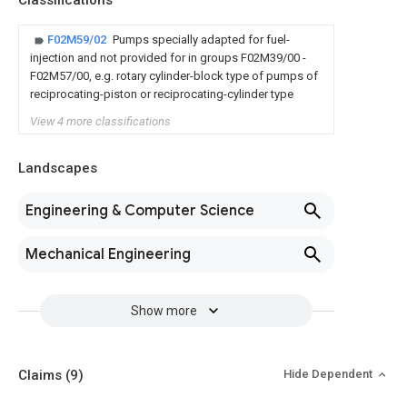
Classifications
F02M59/02
Pumps specially adapted for fuel-
injection and not provided for in groups F02M39/00 -
F02M57/00, e.g. rotary cylinder-block type of pumps of
reciprocating-piston or reciprocating-cylinder type
View 4 more classifications
Landscapes
Engineering & Computer Science
Mechanical Engineering
Show more
Claims
(9)
Hide Dependent