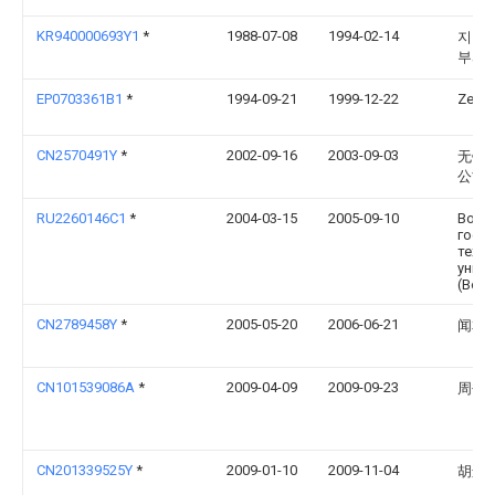
KR940000693Y1
*
1988-07-08
1994-02-14
지이제
부시
EP0703361B1
*
1994-09-21
1999-12-22
Zexel
CN2570491Y
*
2002-09-16
2003-09-03
无锡
公司
RU2260146C1
*
2004-03-15
2005-09-10
Волг
госу
техн
унив
(Волг
CN2789458Y
*
2005-05-20
2006-06-21
闻本
CN101539086A
*
2009-04-09
2009-09-23
周书
CN201339525Y
*
2009-01-10
2009-11-04
胡远