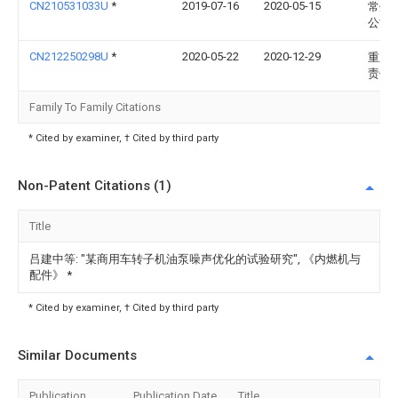
CN210531033U
*
2019-07-16
2020-05-15
常州
公司
CN212250298U
*
2020-05-22
2020-12-29
重庆
责任
Family To Family Citations
* Cited by examiner, † Cited by third party
Non-Patent Citations (1)
Title
吕建中等: "某商用车转子机油泵噪声优化的试验研究", 《内燃机与
配件》
*
* Cited by examiner, † Cited by third party
Similar Documents
Publication
Publication Date
Title