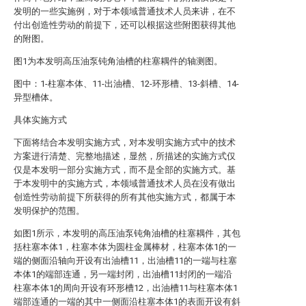
发明的一些实施例，对于本领域普通技术人员来讲，在不
付出创造性劳动的前提下，还可以根据这些附图获得其他
的附图。
图1为本发明高压油泵钝角油槽的柱塞耦件的轴测图。
图中：1-柱塞本体、11-出油槽、12-环形槽、13-斜槽、14-
异型槽体。
具体实施方式
下面将结合本发明实施方式，对本发明实施方式中的技术
方案进行清楚、完整地描述，显然，所描述的实施方式仅
仅是本发明一部分实施方式，而不是全部的实施方式。基
于本发明中的实施方式，本领域普通技术人员在没有做出
创造性劳动前提下所获得的所有其他实施方式，都属于本
发明保护的范围。
如图1所示，本发明的高压油泵钝角油槽的柱塞耦件，其包
括柱塞本体1，柱塞本体为圆柱金属棒材，柱塞本体1的一
端的侧面沿轴向开设有出油槽11，出油槽11的一端与柱塞
本体1的端部连通，另一端封闭，出油槽11封闭的一端沿
柱塞本体1的周向开设有环形槽12，出油槽11与柱塞本体1
端部连通的一端的其中一侧面沿柱塞本体1的表面开设有斜