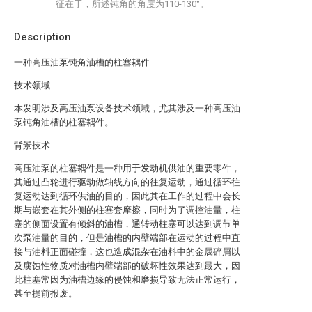
征在于，所述钝角的角度为110-130°。
Description
一种高压油泵钝角油槽的柱塞耦件
技术领域
本发明涉及高压油泵设备技术领域，尤其涉及一种高压油
泵钝角油槽的柱塞耦件。
背景技术
高压油泵的柱塞耦件是一种用于发动机供油的重要零件，
其通过凸轮进行驱动做轴线方向的往复运动，通过循环往
复运动达到循环供油的目的，因此其在工作的过程中会长
期与嵌套在其外侧的柱塞套摩擦，同时为了调控油量，柱
塞的侧面设置有倾斜的油槽，通转动柱塞可以达到调节单
次泵油量的目的，但是油槽的内壁端部在运动的过程中直
接与油料正面碰撞，这也造成混杂在油料中的金属碎屑以
及腐蚀性物质对油槽内壁端部的破坏性效果达到最大，因
此柱塞常因为油槽边缘的侵蚀和磨损导致无法正常运行，
甚至提前报废。