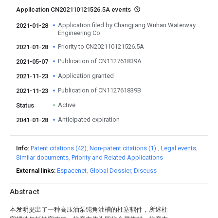
Application CN202110121526.5A events
Application filed by Changjiang Wuhan Waterway
2021-01-28
Engineering Co
Priority to CN202110121526.5A
2021-01-28
Publication of CN112761839A
2021-05-07
Application granted
2021-11-23
Publication of CN112761839B
2021-11-23
Active
Status
Anticipated expiration
2041-01-28
Info
Patent citations (42)
Non-patent citations (1)
Legal events
Similar documents
Priority and Related Applications
External links
Espacenet
Global Dossier
Discuss
Abstract
本发明提出了一种高压油泵钝角油槽的柱塞耦件，所述柱