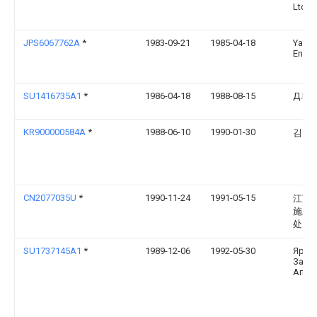
Ltd
JPS6067762A
*
1983-09-21
1985-04-18
Yanma
Engin
SU1416735A1
*
1986-04-18
1988-08-15
Д.М.
KR900000584A
*
1988-06-10
1990-01-30
김찬
CN2077035U
*
1990-11-24
1991-05-15
江苏
施工
处
SU1737145A1
*
1989-12-06
1992-05-30
Ярос
Заво
Аппа