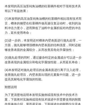
本发明的高压油泵钝角油槽的柱塞耦件相对于现有技术具
有以下有益效果：
(1)本发明的高压油泵钝角油槽的柱塞耦件相比现有技术而
言，槽体的侧壁在柱塞耦件做高速往复运动时，收到的油
料冲击力更小，进而降低了油料中金属积垢对内壁的冲击
力，延长使用寿命；
(2)进一步的，本发明还对槽体内壁表面进行抛丸处理，一
方面，抛丸能够增强槽体内壁表面的结构强度，同时还能
够改善表面的金属组分，从而改善其电化学腐蚀性；
(3)抛丸处理的同时，通过掺杂特定的金属成分可以进一步
改善表现的金属组分和电化学腐蚀性能，从而延长寿命；
(4)本发明还对抛丸处理后的金属表面进行离子注入处理，
改善抛丸处理后，内壁表面出现的元素集中问题，进一步
提高其耐电化学腐蚀的性能。
附图说明
为了更清楚地说明本发明实施例或现有技术中的技术方
案，下面将对实施例或现有技术描述中所需要使用的附图
作简单地介绍，显而易见地，下面描述中的附图仅仅是本