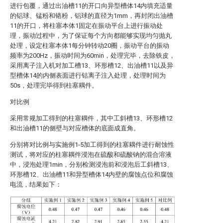
进行包覆，通过出油槽11的开口向异型槽体14内填充适量
的铝球、锰粉和铬粉，铝球的直径为1mm，再封闭出油槽
11的开口，将柱塞本体1固定在振动平台上进行振动处
理，振动过程中，为了保证每个方向都能够实现均匀抛丸
处理，设定柱塞本体1每分钟转动20圈，振动平台的振动
频率为200Hz，振动时间为60min，处理完毕，去除铁皮，
采用离子注入机对加工槽13、环形槽12、出油槽11以及异
型槽体14的内侧表面进行钴离子注入处理，处理时间为
50s，处理完毕得到柱塞耦件。
对比例
采用常规加工得到的柱塞耦件，其中工斜槽13、环形槽12
和出油槽11的侧壁与对应槽体的底面成直角。
分别将对比例与实施例1-5加工得到的柱塞耦件进行耐蚀性
测试，将对应的柱塞耦件浸泡在硫酸和硫酸钠的混合溶液
中，浸泡处理1min，分别检测浸泡前和浸泡后工斜槽13、
环形槽12、出油槽11和异型槽体14内壁的腐蚀点位和腐蚀
电流，结果如下：