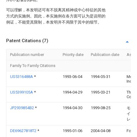
可以理解，本发明还可有不脱离其精神或中心特征的其他
方式的实施例。因此，本实施例在各方面可认为是说明的
例证，不能受其限制，本发明并不局限于其中的细节。
Patent Citations (7)
Publication number
Priority date
Publication date
Assi
Family To Family Citations
US5316488A
*
1993-06-04
1994-05-31
Mole
Incor
US5399105A
*
1994-04-29
1995-03-21
The W
Corpo
JP2939854B2
*
1994-04-30
1999-08-25
モレ
イン
レー
DE69627818T2
*
1995-01-06
2004-04-08
Fci