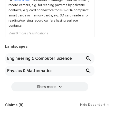
record carriers, e.g. for reading patterns by galvanic
contacts, e.g. card connectors for ISO-7816 compliant
smart cards or memory cards, e.g. SD card readers for
reading/sensing record carriers having surface
contacts
View 9 more classifications
Landscapes
Engineering & Computer Science
Physics & Mathematics
Show more
Claims
(8)
Hide Dependent