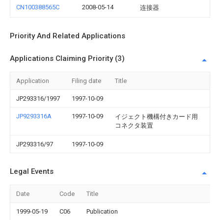
CN100388565C
2008-05-14
连接器
Priority And Related Applications
Applications Claiming Priority (3)
Application
Filing date
Title
JP293316/1997
1997-10-09
JP9293316A
1997-10-09
イジェクト機構付きカード用
コネクタ装置
JP293316/97
1997-10-09
Legal Events
Date
Code
Title
1999-05-19
C06
Publication