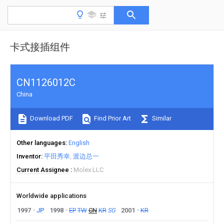
卡式接插组件
CN1126012C
China
Download PDF
Find Prior Art
Similar
Other languages
English
Inventor
平田秀幸
渡边总一
Current Assignee
Molex LLC
Worldwide applications
1997
JP
1998
EP
TW
CN
KR
SG
2001
KR