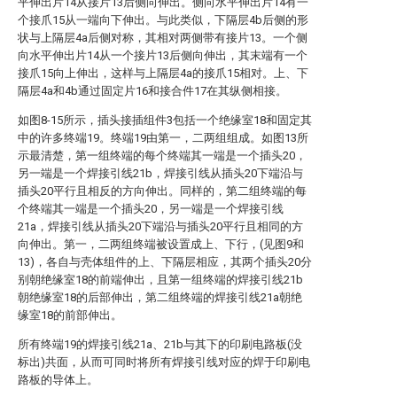
平伸出片14从接片13后侧向伸出。侧向水平伸出片14有一
个接爪15从一端向下伸出。与此类似，下隔层4b后侧的形
状与上隔层4a后侧对称，其相对两侧带有接片13。一个侧
向水平伸出片14从一个接片13后侧向伸出，其末端有一个
接爪15向上伸出，这样与上隔层4a的接爪15相对。上、下
隔层4a和4b通过固定片16和接合件17在其纵侧相接。
如图8-15所示，插头接插组件3包括一个绝缘室18和固定其
中的许多终端19。终端19由第一，二两组组成。如图13所
示最清楚，第一组终端的每个终端其一端是一个插头20，
另一端是一个焊接引线21b，焊接引线从插头20下端沿与
插头20平行且相反的方向伸出。同样的，第二组终端的每
个终端其一端是一个插头20，另一端是一个焊接引线
21a，焊接引线从插头20下端沿与插头20平行且相同的方
向伸出。第一，二两组终端被设置成上、下行，(见图9和
13)，各自与壳体组件的上、下隔层相应，其两个插头20分
别朝绝缘室18的前端伸出，且第一组终端的焊接引线21b
朝绝缘室18的后部伸出，第二组终端的焊接引线21a朝绝
缘室18的前部伸出。
所有终端19的焊接引线21a、21b与其下的印刷电路板(没
标出)共面，从而可同时将所有焊接引线对应的焊于印刷电
路板的导体上。