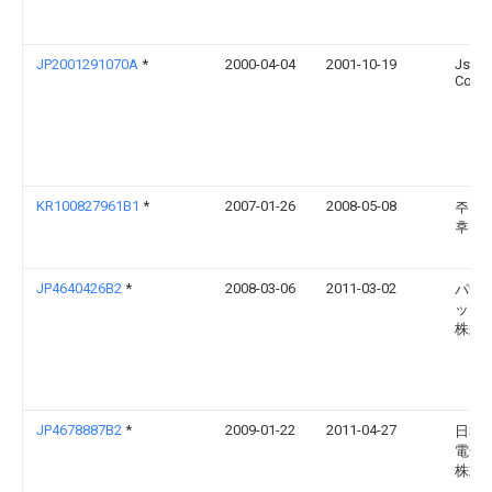
JP2001291070A
*
2000-04-04
2001-10-19
Jst M
Co Lt
KR100827961B1
*
2007-01-26
2008-05-08
주식
후성
JP4640426B2
*
2008-03-06
2011-03-02
パナ
ック
株式
JP4678887B2
*
2009-01-22
2011-04-27
日本
電子
株式