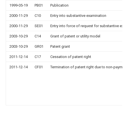
1999-05-19
PB01
Publication
2000-11-29
C10
Entry into substantive examination
2000-11-29
SE01
Entry into force of request for substantive exa
2003-10-29
C14
Grant of patent or utility model
2003-10-29
GR01
Patent grant
2011-12-14
C17
Cessation of patent right
2011-12-14
CF01
Termination of patent right due to non-payment