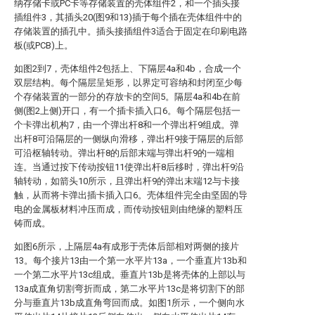
纳存储卡或PC卡等存储装置的壳体组件2，和一个插头接
插组件3，其插头20(图9和13)插于每个插在壳体组件中的
存储装置的插孔中。插头接插组件3适合于固定在印刷电路
板(或PCB)上。
如图2到7，壳体组件2包括上、下隔层4a和4b，合成一个
双层结构。每个隔层呈矩形，以界定可容纳和封闭至少每
个存储装置的一部分的存放卡的空间5。隔层4a和4b在前
侧(图2上侧)开口，有一个插卡插入口6。每个隔层包括一
个卡弹出机构7，由一个弹出杆8和一个弹出杆9组成。弹
出杆8可沿隔层的一侧纵向滑移，弹出杆9接于隔层的后部
可沿枢轴转动。弹出杆8的后部末端与弹出杆9的一端相
连。当通过按下传动按钮11使弹出杆8后移时，弹出杆9沿
轴转动，如箭头10所示，且弹出杆9的弹出末端12与卡接
触，从而将卡弹出插卡插入口6。壳体组件完全由坚固的导
电的金属板材料冲压而成，而传动按钮则由绝缘的塑料压
铸而成。
如图6所示，上隔层4a有成形于壳体后部相对两侧的接片
13。每个接片13由一个第一水平片13a，一个垂直片13b和
一个第二水平片13c组成。垂直片13b是将壳体的上部以与
13a成直角切割弯折而成，第二水平片13c是将切割下的部
分与垂直片13b成直角弯回而成。如图1所示，一个侧向水