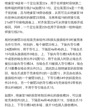
绝缘室18设有一个定位装置22a，用于在焊接时容纳第二
组终端的焊接引线21a(如图12-15)。定位装置22a是一个梳
子状的板，且与绝缘室18滑动相接，从而可沿从绝缘室18
向前伸出的相对的侧臂23滑移。当将终端19的焊接引线
21a焊于印刷电路板上，对齐装置22a可从焊接引线移开或
移回。同样，一个定位装置22b也用于容纳第一组终端的
焊接引线21b。
相对的侧臂23在组装壳体组件2和插头接插组件3时被用来
当作引导件。特别的，每个侧臂23有上、下纵向导引槽
24(图8和9)，用于导引上、下隔层4a和4b的上、下啮合爪
15与插头接插组件3啮合。上、下纵向导引槽24具有在其
中成形的啮合突出件25(图12)，用于在插入时防止啮合爪
被拉出纵向导引槽24。当啮合爪15被插入导引槽24，啮合
爪15重叠在啮合突出件25上，因此防止朝绝缘室的前部移
回。啮合爪成形于壳体组件2的一边(图1)，并且由在插头
接插组件3的一个侧臂23的上、下导引槽24中的斜面突出
件25卡住。另一个侧臂23的导引槽24与壳体组件2带有的
弹出杆8相对，不用于导引啮合爪15。
如图9，绝缘室18的前部有朝后伸出的接收槽26，可以接
收壳体组件2的上、下隔层4a和4b的接片13。当啮合爪15
到达上、下导引槽24的末端，接片13也插入接收槽26。