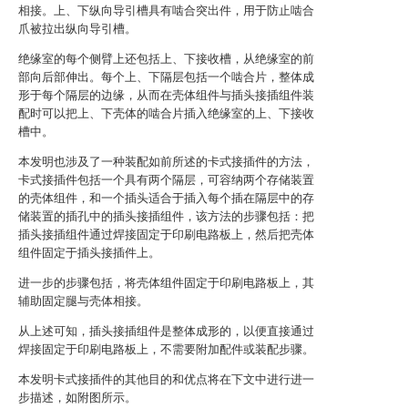
相接。上、下纵向导引槽具有啮合突出件，用于防止啮合
爪被拉出纵向导引槽。
绝缘室的每个侧臂上还包括上、下接收槽，从绝缘室的前
部向后部伸出。每个上、下隔层包括一个啮合片，整体成
形于每个隔层的边缘，从而在壳体组件与插头接插组件装
配时可以把上、下壳体的啮合片插入绝缘室的上、下接收
槽中。
本发明也涉及了一种装配如前所述的卡式接插件的方法，
卡式接插件包括一个具有两个隔层，可容纳两个存储装置
的壳体组件，和一个插头适合于插入每个插在隔层中的存
储装置的插孔中的插头接插组件，该方法的步骤包括：把
插头接插组件通过焊接固定于印刷电路板上，然后把壳体
组件固定于插头接插件上。
进一步的步骤包括，将壳体组件固定于印刷电路板上，其
辅助固定腿与壳体相接。
从上述可知，插头接插组件是整体成形的，以便直接通过
焊接固定于印刷电路板上，不需要附加配件或装配步骤。
本发明卡式接插件的其他目的和优点将在下文中进行进一
步描述，如附图所示。