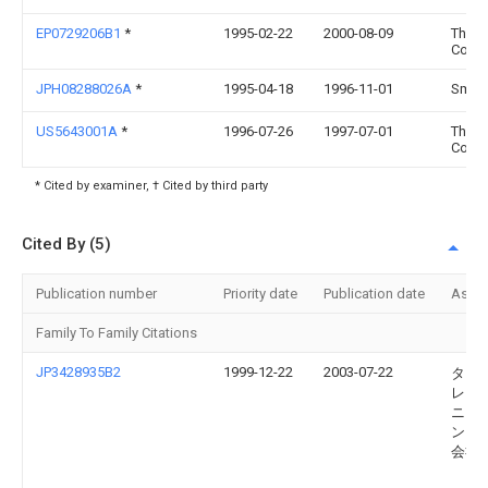
EP0729206B1
*
1995-02-22
2000-08-09
The W
Corpo
JPH08288026A
*
1995-04-18
1996-11-01
Smk 
US5643001A
*
1996-07-26
1997-07-01
The W
Corpo
* Cited by examiner, † Cited by third party
Cited By (5)
Publication number
Priority date
Publication date
Assi
Family To Family Citations
JP3428935B2
1999-12-22
2003-07-22
タイ
レク
ニク
ンプ
会社