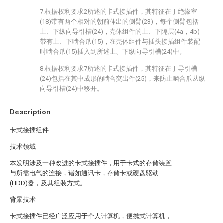
7.根据权利要求2所述的卡式接插件，其特征在于绝缘室
(18)带有两个相对的朝前伸出的侧臂(23)，每个侧臂包括
上、下纵向导引槽(24)，壳体组件的上、下隔层(4a，4b)
带有上、下啮合爪(15)，在壳体组件与插头接插组件装配
时啮合爪(15)插入到所述上、下纵向导引槽(24)中。
8.根据权利要求7所述的卡式接插件，其特征在于导引槽
(24)包括在其中成形的啮合突出件(25)，来防止啮合爪从纵
向导引槽(24)中移开。
Description
卡式接插组件
技术领域
本发明涉及一种改进的卡式接插件，用于卡式的存储装置
与所需电气的连接，诸如通讯卡，存储卡或硬盘驱动
(HDD)器，及其组装方式。
背景技术
卡式接插件已经广泛应用于个人计算机，便携式计算机，