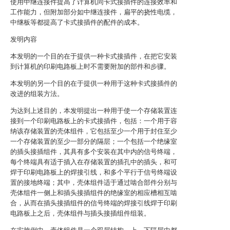
使用中继连接件提高了计算机同卡式接插件的连接效率和
工作能力，但附加部分如中继连接件，扁平的挠性电缆，
中继板等都提高了卡式接插件的配件的成本。
发明内容
本发明的一个目的在于提供一种卡式接插件，在把它安装
到计算机的印刷电路板上时不需要附加的部件和步骤。
本发明的另一个目的在于提供一种用于这种卡式接插件的
改进的组装方法。
为达到上述目的，本发明提出一种用于使一个存储装置连
接到一个印刷电路板上的卡式接插件，包括：一个用于容
纳该存储装置的壳体组件，它包括至少一个用于封住至少
一个存储装置的至少一部分的隔层；一个包括一个绝缘室
的插头接插组件，其具有多个安装在其中内的信号终端，
每个终端具有适于插入在存储装置的插孔中的插头，和可
焊于印刷电路板上的焊接引线，和多个平行于信号终端设
置的接地终端；其中，壳体组件适于通过啮合部件分别与
壳体组件一侧上和插头接插组件的绝缘室的相应槽相互啮
合，从而在插头接插组件的信号终端的焊接引线焊于印刷
电路板上之后，壳体组件与插头接插组件组装。