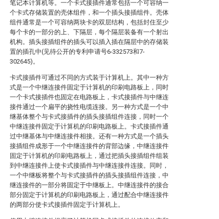
笔记本计算机等。一个卡式接插件通常包括一个可容纳一
个卡式存储装置的壳体组件，和一个插头接插组件。壳体
组件通常是一个可容纳两块卡的双层结构，包括封住至少
每个卡的一部分的上、下隔层，每个隔层装备有一个射出
机构。插头接插组件的插头可以插入插在隔层中的存储装
置的插孔中(见待公开的专利申请号6-332573和7-
302645)。
卡式接插件可通过不同的方式装于计算机上。其中一种方
式是一个中继连接件固定于计算机的印刷电路板上，同时
一个卡式接插件也固定在电路板上，卡式接插件与中继连
接件通过一个扁平的挠性电缆连接。另一种方式是一个中
继基体整个与卡式接插件的插头接插组件连接，同时一个
中继连接件固定于计算机的印刷电路板上。卡式接插件通
过中继基体与中继连接件相接。还有一种方式是一个插头
接插组件成形于一个中继连接件的背部边缘，中继连接件
固定于计算机的印刷电路板上，通过把插头接插组件组装
到中继连接件上使卡式接插件与中继连接件连接。同时，
一个中继板将整个与卡式接插件的插头接插组件连接，中
继连接件的一部分将固定于中继板上。中继连接件的接合
部分固定于计算机的印刷电路板上，通过配合中继连接件
的两部分使卡式接插件固定于计算机上。