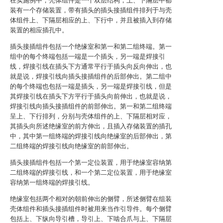
在实施例中，壳体组件是一个双层结构，上、下隔层中都
装有一个存储装置，带有插头的插头接插组件排列于与壳
体组件上、下隔层相应的上、下行中，并且被插入到存储
装置的相应插孔中。
插头接插组件包括一个绝缘室和第一和第二组终端。第一
组中的每个终端包括一端是一个插头，另一端是焊接引
线，焊接引线在插头下方通常平行于插头向反向伸出，也
就是说，焊接引线向插头接插组件的后部伸出。第二组中
的每个终端也包括一端是插头，另一端是焊接引线，但是
其焊接引线在插头下方平行于插头向前伸出，也就是说，
焊接引线向插头接插组件的前部伸出。第一和第二组终端
呈上、下行排列，分别与壳体组件的上、下隔层相对应，
其插头向所述绝缘室的前方伸出，且插入存储装置的插孔
中，其中第一组终端的焊接引线向绝缘室的后部伸出，第
二组终端的焊接引线向绝缘室的前部伸出。
插头接插组件包括一个第一定位装置，用于绝缘室容纳第
二组终端的焊接引线，和一个第二定位装置，用于绝缘室
容纳第一组终端的焊接引线。
绝缘室包括两个相对的朝前伸出的侧臂，所述侧臂在组装
壳体组件和插头接插组件时被用来当作引导件。每个侧臂
包括上、下纵向导引槽，导引上、下啮合爪与上、下隔层