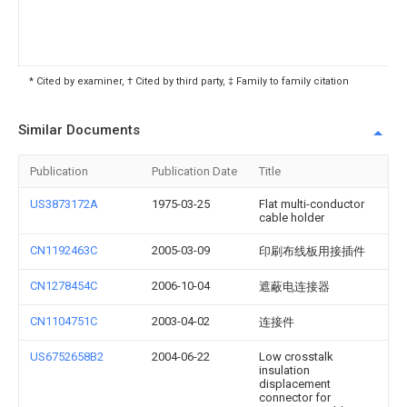
* Cited by examiner, † Cited by third party, ‡ Family to family citation
Similar Documents
Publication
Publication Date
Title
US3873172A
1975-03-25
Flat multi-conductor
cable holder
CN1192463C
2005-03-09
印刷布线板用接插件
CN1278454C
2006-10-04
遮蔽电连接器
CN1104751C
2003-04-02
连接件
US6752658B2
2004-06-22
Low crosstalk
insulation
displacement
connector for