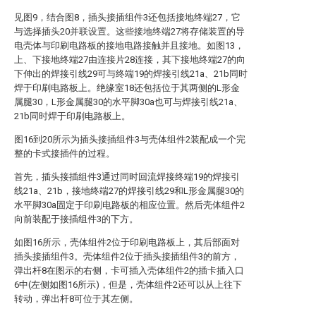
见图9，结合图8，插头接插组件3还包括接地终端27，它
与选择插头20并联设置。这些接地终端27将存储装置的导
电壳体与印刷电路板的接地电路接触并且接地。如图13，
上、下接地终端27由连接片28连接，其下接地终端27的向
下伸出的焊接引线29可与终端19的焊接引线21a、21b同时
焊于印刷电路板上。绝缘室18还包括位于其两侧的L形金
属腿30，L形金属腿30的水平脚30a也可与焊接引线21a、
21b同时焊于印刷电路板上。
图16到20所示为插头接插组件3与壳体组件2装配成一个完
整的卡式接插件的过程。
首先，插头接插组件3通过同时回流焊接终端19的焊接引
线21a、21b，接地终端27的焊接引线29和L形金属腿30的
水平脚30a固定于印刷电路板的相应位置。然后壳体组件2
向前装配于接插组件3的下方。
如图16所示，壳体组件2位于印刷电路板上，其后部面对
插头接插组件3。壳体组件2位于插头接插组件3的前方，
弹出杆8在图示的右侧，卡可插入壳体组件2的插卡插入口
6中(左侧如图16所示)，但是，壳体组件2还可以从上往下
转动，弹出杆8可位于其左侧。