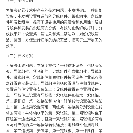
（一）发明目的
为解决背景技术中存在的技术问题，本发明提出一种纺织
设备，本发明设置可调节的导线组件、紧张组件、定线组
件和卷收组件，提高了设备使用的灵活性和实用性；通过
导线件和安装条实现两次分线，有效防止纺织线打结，分
线效果好；设置第一清洁刷和第二清洁刷，对纺织线清
洁、挤压，方便进行后续的纺织工艺，提高了生产加工的
效率。
（二）技术方案
为解决上述问题，本发明提供了一种纺织设备，包括安装
架、导线组件、紧张组件、定线组件和卷收组件；导线组
件、紧张组件、定线组件和卷收组件按照设备作业流程依
次设置在安装架上；导线组件包括位置调节件和导线件；
位置调节件设置在安装架上；导线件设置在位置调节件
上，导线件上设置有导线槽；紧张组件包括第一紧张辊、
第二紧张辊、第一连接架和转轴；转轴转动设置在安装架
上；第一连接架设置两组，两组第一连接架分别设置在转
轴的两端；与转轴水平的第一紧张辊、第二紧张辊均位于
两组第一连接架之间，且第一紧张辊和第二紧张辊的两端
均与对应侧的第一连接架转动连接；定线组件包括定线
座、第二连接架、安装条、第一定线板、第一弹性件、第