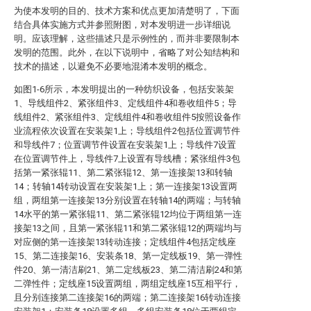
为使本发明的目的、技术方案和优点更加清楚明了，下面
结合具体实施方式并参照附图，对本发明进一步详细说
明。应该理解，这些描述只是示例性的，而并非要限制本
发明的范围。此外，在以下说明中，省略了对公知结构和
技术的描述，以避免不必要地混淆本发明的概念。
如图1-6所示，本发明提出的一种纺织设备，包括安装架
1、导线组件2、紧张组件3、定线组件4和卷收组件5；导
线组件2、紧张组件3、定线组件4和卷收组件5按照设备作
业流程依次设置在安装架1上；导线组件2包括位置调节件
和导线件7；位置调节件设置在安装架1上；导线件7设置
在位置调节件上，导线件7上设置有导线槽；紧张组件3包
括第一紧张辊11、第二紧张辊12、第一连接架13和转轴
14；转轴14转动设置在安装架1上；第一连接架13设置两
组，两组第一连接架13分别设置在转轴14的两端；与转轴
14水平的第一紧张辊11、第二紧张辊12均位于两组第一连
接架13之间，且第一紧张辊11和第二紧张辊12的两端均与
对应侧的第一连接架13转动连接；定线组件4包括定线座
15、第二连接架16、安装条18、第一定线板19、第一弹性
件20、第一清洁刷21、第二定线板23、第二清洁刷24和第
二弹性件；定线座15设置两组，两组定线座15互相平行，
且分别连接第二连接架16的两端；第二连接架16转动连接