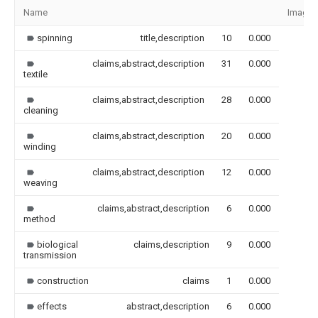
Name
Image
spinning
title,description
10
0.000
claims,abstract,description
31
0.000
textile
claims,abstract,description
28
0.000
cleaning
claims,abstract,description
20
0.000
winding
claims,abstract,description
12
0.000
weaving
claims,abstract,description
6
0.000
method
biological
claims,description
9
0.000
transmission
construction
claims
1
0.000
effects
abstract,description
6
0.000