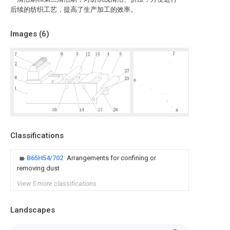
后续的纺织工艺，提高了生产加工的效率。
Images (
6
)
Classifications
B65H54/702
Arrangements for confining or
removing dust
View 5 more classifications
Landscapes