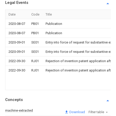
Legal Events
Date
Code
Title
2020-08-07
PB01
Publication
2020-08-07
PB01
Publication
2020-09-01
SE01
Entry into force of request for substantive exa
2020-09-01
SE01
Entry into force of request for substantive exa
2022-09-30
RJ01
Rejection of invention patent application after 
2022-09-30
RJ01
Rejection of invention patent application after 
Concepts
machine-extracted
Download
Filter table