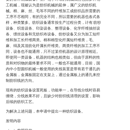
工机械，现被认为是纺织机械的延伸，属广义的纺织机
械。棉、麻、丝、毛等不同的纤维加工成纺织品所需要的
工序不尽相同，有的完全不同，所以需要的机器也各式各
样，种类繁多。纺织设备通常按生产过程分类，计有:纺纱
设备、织造设各、印染设各、整理设备、化学纤维抽丝设
各、缥丝设备和无纺织布设备。纺纱设备又分为加工短纤
维和加工长纤维两类。棉和棉型化纤属短纤维类，毛、
麻、绢及其混纺化纤属长纤维类。两类纤维的加工工序不
同，设各也不能通用，只不过某些机器的设计原理相近。
即使同一类设备，机器的结构也相类似，但由于原料的性
质和对织物的最终要求不同，一般也不能通用，目前，国
内中小型圆织机械一般使用的夹线装置是带有若干通孔的
金属板，金属板固定在支架上，通过金属板上的通孔来控
制纺织线的方向。
现有的纺织设备设置死板，功能单一，在导线分线时容易
缠绕，分线效果不好，且缺少对纺织线清理的设置，影响
后续的纺织工艺。
为解决上述问题，本申请中提出一种纺织设备。
发明内容