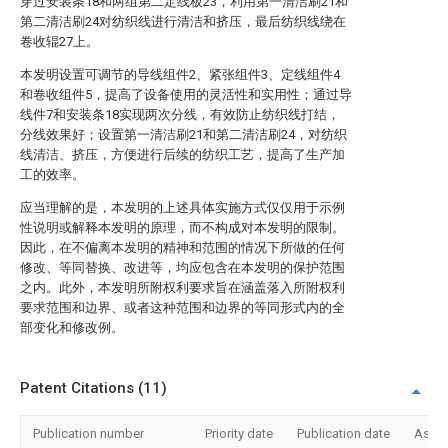
穿过安装条18和两组第二定线板23，利用第一清洁刷21和
第二清洁刷24对纺织线进行清洁和挤压，最后纺织线绕在
卷收辊27上。
本发明设置可调节的导线组件2、紧张组件3、定线组件4
和卷收组件5，提高了设备使用的灵活性和实用性；通过导
线件7和安装条18实现两次分线，有效防止纺织线打结，
分线效果好；设置第一清洁刷21和第二清洁刷24，对纺织
线清洁、挤压，方便进行后续的纺织工艺，提高了生产加
工的效率。
应当理解的是，本发明的上述具体实施方式仅仅用于示例
性说明或解释本发明的原理，而不构成对本发明的限制。
因此，在不偏离本发明的精神和范围的情况下所做的任何
修改、等同替换、改进等，均应包含在本发明的保护范围
之内。此外，本发明所附权利要求旨在涵盖落入所附权利
要求范围和边界、或者这种范围和边界的等同形式内的全
部变化和修改例。
Patent Citations (11)
Publication number
Priority date
Publication date
Assi