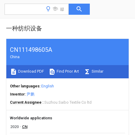
一种纺织设备
CN111498605A
China
Download PDF
Find Prior Art
Similar
Other languages
English
Inventor
尹鹏
Current Assignee
Suzhou Saibo Textile Co ltd
Worldwide applications
2020
CN