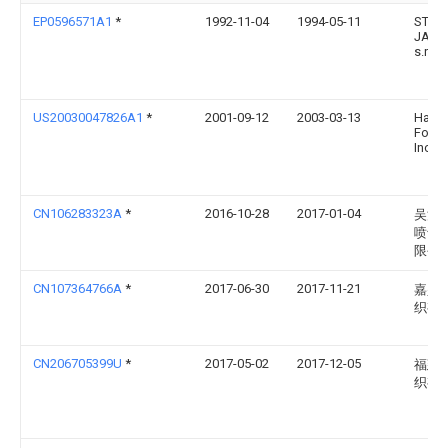
EP0596571A1
*
1992-11-04
1994-05-11
STAR
JACQ
s.r.l.
US20030047826A1
*
2001-09-12
2003-03-13
Hamil
Form 
Inc.
CN106283323A
*
2016-10-28
2017-01-04
吴江
喷气
限公
CN107364766A
*
2017-06-30
2017-11-21
嘉兴
织有
CN206705399U
*
2017-05-02
2017-12-05
福建
织有