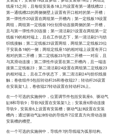
安装架1；安装条18设置多组，多组安装条18位于两组定
线座15之间，且每组安装条18上均设置有第一通线槽22；
第一通线槽22的两侧侧壁上设置有开口相对的第一开槽；
第一弹性件20设置在两组第一开槽内；第一定线板19设置
两组，两组第一定线板19分别滑动连接两侧的第一开槽，
且与第一弹性件20连接；第一清洁刷21设置在两组第一定
线板19的相对端上，且在工作状态下，第一清洁刷21与纺
织线接触；第二定线板23设置两组，两组第二定线板23位
于安装条18的一侧；两组定线座15的相对端上设置有开口
相对的第二开槽；第二定线板23与第二开槽一一对应，且
与其滑动连接；第二弹性件设置在第二开槽内，且一端连
接第二定线板23；第二清洁刷24设置在两组第二定线板23
的相对端上，且在工作状态下，第二清洁刷24与纺织线接
触；卷收组件5包括转动杆26和卷收辊27；转动杆26设置
在安装架1上，卷收辊27转动设置在转动杆26上。
在一个可选的实施例中，位置调节件包括安装座6、驱动气
缸8和导轨9；导轨9设置在安装架1上；安装座6滑动连接
导轨9，安装座6上设置有安装槽；驱动气缸8设置在安装
槽内；通过驱动气缸8传动的导线件7沿竖直方向滑动连接
安装槽的槽壁。
在一个可选的实施例中，导线件7的导线端为弧形结构。