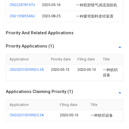
CN222878197U
2025-05-16
一种双腔喷气涡流混纺机
CN219585546U
2023-08-25
一种窗帘面料牵经装置
Priority And Related Applications
Priority Applications (1)
Application
Priority date
Filing date
Title
CN202010399925.3A
2020-05-13
2020-05-13
一种纺织
设备
Applications Claiming Priority (1)
Application
Filing date
Title
CN202010399925.3A
2020-05-13
一种纺织设备