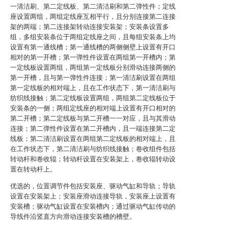
一清洁刷、第二定线板、第二清洁刷和第二弹性件；定线
座设置两组，两组定线座互相平行，且分别连接第二连接
架的两端；第二连接架转动连接安装架；安装条设置多
组，多组安装条位于两组定线座之间，且每组安装条上均
设置有第一通线槽；第一通线槽的两侧侧壁上设置有开口
相对的第一开槽；第一弹性件设置在两组第一开槽内；第
一定线板设置两组，两组第一定线板分别滑动连接两侧的
第一开槽，且与第一弹性件连接；第一清洁刷设置在两组
第一定线板的相对端上，且在工作状态下，第一清洁刷与
纺织线接触；第二定线板设置两组，两组第二定线板位于
安装条的一侧；两组定线座的相对端上设置有开口相对的
第二开槽；第二定线板与第二开槽一一对应，且与其滑动
连接；第二弹性件设置在第二开槽内，且一端连接第二定
线板；第二清洁刷设置在两组第二定线板的相对端上，且
在工作状态下，第二清洁刷与纺织线接触；卷收组件包括
转动杆和卷收辊；转动杆设置在安装架上，卷收辊转动设
置在转动杆上。
优选的，位置调节件包括安装座、驱动气缸和导轨；导轨
设置在安装架上；安装座滑动连接导轨，安装座上设置有
安装槽；驱动气缸设置在安装槽内；通过驱动气缸传动的
导线件沿竖直方向滑动连接安装槽的槽壁。