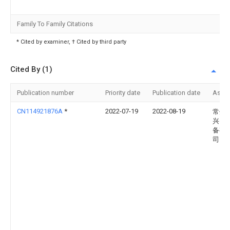
Family To Family Citations
* Cited by examiner, † Cited by third party
Cited By (1)
Publication number
Priority date
Publication date
Assi
CN114921876A
*
2022-07-19
2022-08-19
常州
兴自
备有
司