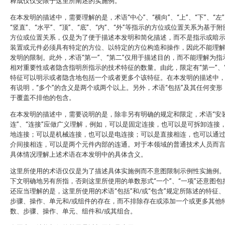
释成仅仅受限于这里所阐述的实施例。
在本发明的描述中，需要理解的是，术语“中心”、“横向”、“上”、“下”、“左”
“竖直”、“水平”、“顶”、“底”、“内”、“外”等指示的方位或位置关系为基于
方位或位置关系，仅是为了便于描述本发明和简化描述，而不是指示或暗
装置或元件必须具有特定的方位、以特定的方位构造和操作，因此不能理
发明的限制。此外，术语“第一”、“第二”仅用于描述目的，而不能理解为指
相对重要性或者隐含指明所指示的技术特征的数量。由此，限定有“第一”、“
特征可以明示或者隐含地包括一个或者更多个该特征。在本发明的描述中
有说明，“多个”的含义是两个或两个以上。另外，术语“包括”及其任何变形
于覆盖不排他的包含。
在本发明的描述中，需要说明的是，除非另有明确的规定和限定，术语“安装
连”、“连接”应做广义理解，例如，可以是固定连接，也可以是可拆卸连接
地连接；可以是机械连接，也可以是电连接；可以是直接相连，也可以通
介间接相连，可以是两个元件内部的连通。对于本领域的普通技术人员而
具体情况理解上述术语在本发明中的具体含义。
这里所使用的术语仅仅是为了描述具体实施例而不意图限制示例性实施例
下文明确地另有所指，否则这里所使用的单数形式“一个”、“一项”还意图包
还应当理解的是，这里所使用的术语“包括”和/或“包含”规定所陈述的特征
步骤、操作、单元和/或组件的存在，而不排除存在或添加一个或更多其他
数、步骤、操作、单元、组件和/或其组合。