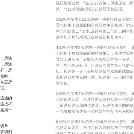
述压板通过第一气缸进行连接，所述压板与所
第一气缸对所述纸张进行贴双面胶处理。
3.如权利要求1或2所述的一种薄料贴双面胶
置包括用于双面胶固定的转盘单元和用于切双
单元包括第二气缸以及设在第二气缸上的平切
述平切刀片与所述压板的端部相互切合。
4.如权利要求3所述的一种薄料贴双面胶机，
包括用于拉取双面胶的拉胶单元，所述拉胶单
位，所述
导轨上设有用于夹取双面胶端部的第一夹爪，
置，所述
单元的一端设有用于压紧双面胶的第三气缸和
接杆，所
机，所述第一夹爪夹取切割后的双面胶端部后
置侧时，
离所述转盘单元的一端，所述第一夹爪配合所
旋转至所
紧限位。
处理。
5.如权利要求1所述的一种薄料贴双面胶机，
仓连通的
包括传送装置，所述传送装置包括第一传感器
述连接杆
于输送所述纸张的传送带，所述传送带的两侧
所述第一
一气缸根据所述第一传感器的控制信号来控制
6.如权利要求1所述的一种薄料贴双面胶机，
平切单
包括定位装置，所述定位装置包括第二传感器
面胶切割
述第二气缸上设有与所述贴合工位相互配合的