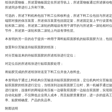
纸张的置物板，所述置物板固定在所述导轨上，所述置物板通过所述驱动
所述同步带进行上升和下降。
可选的，所述下料机构包括下料工位和收料盒，所述下料工位包括与所述
端部对接的保压装置，所述保压装置包括固定架，所述固定架上平行设置
轮和第二滚轮，所述第二滚轮的两端设有用于调节的与所述第一滚轮相对
节件，所述第一滚轮和第二滚轮上均设有弹性层。
本发明的另一目的在于提供一种用于薄料贴双面胶机的贴双面胶方法，包
放置和分页输送待贴双面胶的纸张；
对分页输送来的待贴双面胶的所述纸张进行定位；
对定位后的所述纸张进行贴双面胶处理；
将贴胶完成的所述纸张转送至下料工位并放入收料盒。
本发明由于通过上料机构分页输送待贴双面胶的纸张，定位机构对分页输
贴双面胶的纸张进行定位，当纸张到达贴双面胶工位时，第一机械手通过
进行旋转，连接杆的两端设有压板一边吸取双面胶一边贴合双面胶，实现
自动化贴胶，不仅降低企业用人成本，而且贴胶质量更好，进一步的提高
率、贴胶精确度、产品的良品率。
附图说明