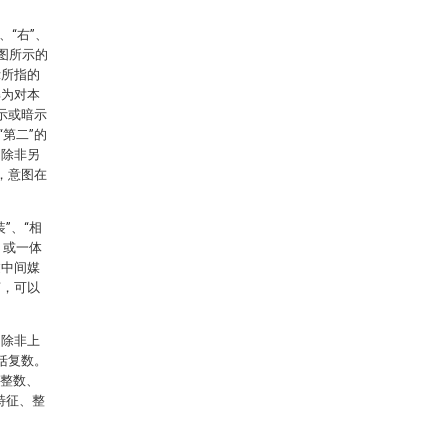
、“右”、
附图所示的
示所指的
解为对本
示或暗示
第二”的
，除非另
，意图在
”、“相
，或一体
过中间媒
言，可以
。除非上
括复数。
、整数、
特征、整