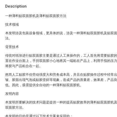
Description
一种薄料贴双面胶机及薄料贴双面胶方法
技术领域
本发明涉及包装设备领域，更具体的说，涉及一种薄料贴双面胶机及贴双
法。
背景技术
传统对纸张进行贴双面胶主要是通过人工来操作的，工人首先将需要贴胶
置在作业台面上，手持双面胶小心地将其一端粘在产品上，利用手指的压
将胶与产品粘合在一起。
然而人工贴胶不但劳动强度大和劳务成本高，并且在贴胶操作过程中经常
皱、胶面出现气泡或贴胶歪斜等现象，造成产品的质量差，效果差，产品
低。因此，亟需提供全自动的一种薄料贴双面胶机。
发明内容
本发明所要解决的技术问题是提供一种的提高贴胶效率的薄料贴双面胶机
双面胶方法。
本发明的目的是通过以下技术方案来实现的：