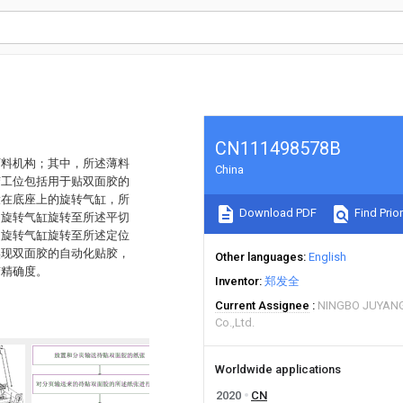
CN111498578B
下料机构；其中，所述薄料
China
胶工位包括用于贴双面胶的
设在底座上的旋转气缸，所
Download PDF
Find Prior
述旋转气缸旋转至所述平切
述旋转气缸旋转至所述定位
实现双面胶的自动化贴胶，
Other languages
English
胶精确度。
Inventor
郑发全
Current Assignee
NINGBO JUYAN
Co.,Ltd.
Worldwide applications
2020
CN