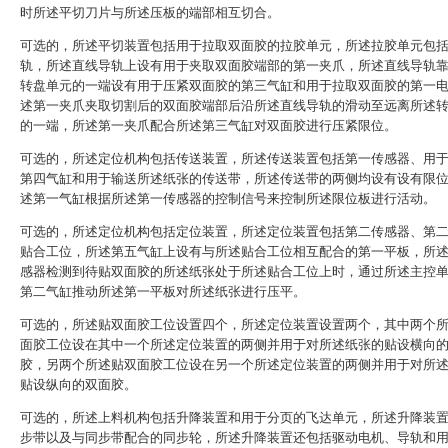
时所述平切刀片与所述压板的端部相互切合。
可选的，所述平切装置包括用于拉取双面胶的拉胶单元，所述拉胶单元包
轨，所述直线导轨上设有用于夹取双面胶端部的第一夹爪，所述直线导轨
转盘单元的一端设有用于压紧双面胶的第三气缸和用于拉取双面胶的第一
述第一夹爪夹取切割后的双面胶端部后沿所述直线导轨的滑动至远离所述
的一端，所述第一夹爪配合所述第三气缸对双面胶进行压紧限位。
可选的，所述定位机构包括传送装置，所述传送装置包括第一传感器、用
第四气缸和用于输送所述纸张的传送带，所述传送带的两侧均设有设有限
述第一气缸根据所述第一传感器的控制信号来控制所述限位板进行活动。
可选的，所述定位机构包括定位装置，所述定位装置包括第二传感器、第
贴合工位，所述第五气缸上设有与所述贴合工位相互配合的第一平板，所
感器检测到待贴双面胶的所述纸张处于所述贴合工位上时，通过所述主控
第二气缸推动所述第一平板对所述纸张进行压平。
可选的，所述贴双面胶工位设置四个，所述定位装置设置两个，其中两个
面胶工位设在其中一个所述定位装置的两侧并用于对所述纸张的贴设横向
胶，另两个所述贴双面胶工位设在另一个所述定位装置的两侧并用于对所
贴设纵向的双面胶。
可选的，所述上料机构包括升降装置和用于分页的飞达单元，所述升降装
步带以及与同步带配合的同步轮，所述升降装置还包括驱动电机、导轨和