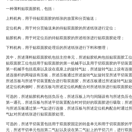
一种薄料贴双面胶机，包括：
上料机构，用于待贴双面胶的纸张的放置和分页输送；
定位机构，用于对分页输送来的待贴双面胶的所述纸张进行定位；
贴胶机构，用于对定位后的待贴双面胶的所述纸张进行贴双面胶处理；
下料机构，用于贴双面胶处理后的所述纸张进行下料和整理；
其中，所述薄料贴双面胶机包括主控单元，所述贴胶机构包括贴双面胶工
贴双面胶工位包括用于贴双面胶的第一机械手以及用于切双面胶的平切装
第一机械手包括底座以及设在底座上的旋转气缸，所述旋转气缸上设有连
述连接杆的两端设有压板，所述压板通过所述旋转气缸旋转至所述平切装
所述压板与所述平切装置配合进行取双面胶，所述压板通过所述旋转气缸
述定位机构侧时，所述压板与所述定位机构配合对所述纸张进行贴双面胶
可选的，所述贴胶机构包括负压仓，所述压板上均匀间隔设有与所述负压
第一通孔，所述压板与所述平切装置配合时对切好的双面胶进行吸取；所
与所述压板通过第一气缸进行连接，所述压板与所述定位机构配合时通过
气缸对所述纸张进行贴双面胶处理。
可选的，所述平切装置包括用于双面胶固定的转盘单元和用于切双面胶的
元，所述平切单元包括第二气缸以及设在第二气缸上的平切刀片，进行双