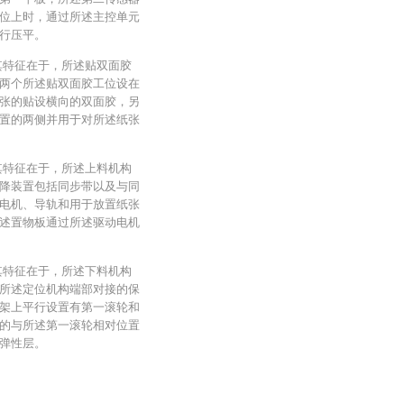
位上时，通过所述主控单元
行压平。
其特征在于，所述贴双面胶
两个所述贴双面胶工位设在
张的贴设横向的双面胶，另
置的两侧并用于对所述纸张
其特征在于，所述上料机构
降装置包括同步带以及与同
电机、导轨和用于放置纸张
述置物板通过所述驱动电机
其特征在于，所述下料机构
所述定位机构端部对接的保
架上平行设置有第一滚轮和
的与所述第一滚轮相对位置
弹性层。