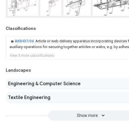
Classifications
B65H37/04
Article or web delivery apparatus incorporating devices 
auxiliary operations for securing together articles or webs, e.g. by adhesi
View 3 more classifications
Landscapes
Engineering & Computer Science
Textile Engineering
Show more