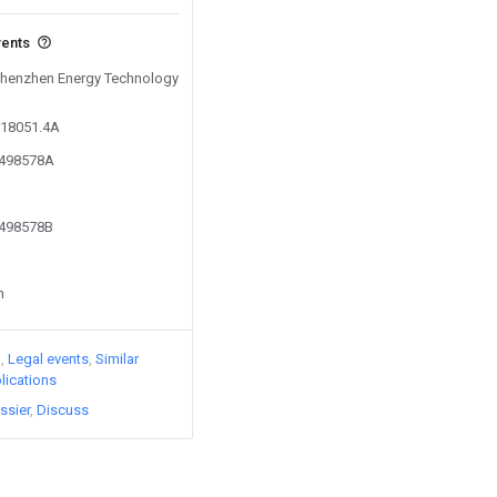
vents
 Shenzhen Energy Technology
318051.4A
1498578A
1498578B
n
)
Legal events
Similar
lications
ssier
Discuss