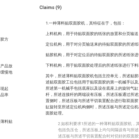
Claims
(9)
1.一种薄料贴双面胶机，其特征在于，包括：
上料机构，用于待贴双面胶的纸张的放置和分页输送
面胶方
定位机构，用于对分页输送来的待贴双面胶的所述纸
贴胶机构，用于对定位后的待贴双面胶的所述纸张进
下料机构，用于贴双面胶处理后的所述纸张进行下料
的产品放
力缓慢地
其中，所述薄料贴双面胶机包括主控单元，所述贴胶
述贴双面胶工位包括用于贴双面胶的第一机械手以及
所述第一机械手包括底座以及设在底座上的旋转气缸
出现起
杆，所述连接杆的两端设有压板，所述压板通过所述
良品率
置侧时，所述压板与所述平切装置配合进行取双面胶
缸旋转至所述定位机构侧时，所述压板与所述定位机
面胶处理。
及薄料贴
2.如权利要求1所述的一种薄料贴双面胶机，
包括负压仓，所述压板上均匀间隔设有与所述
述压板与所述平切装置配合时对切好的双面胶