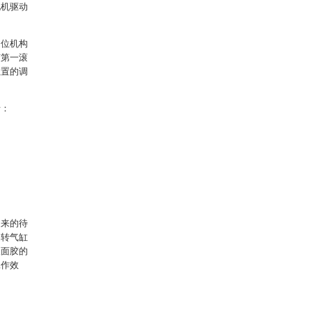
电机驱动
定位机构
有第一滚
位置的调
括：
送来的待
旋转气缸
双面胶的
工作效