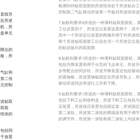
检测到待贴双面胶的所述纸张处于所述贴合工
控制第二气缸推动所述第一平板对所述纸张进
括直线导
靠近所述
7.如权利要求6所述的一种薄料贴双面胶机，
电机，所
工位设置四个，所述定位装置设置两个，其中
转盘单元
其中一个所述定位装置的两侧并用于对所述纸
两个所述贴双面胶工位设在另一个所述定位装
的贴设纵向的双面胶。
于限位的
位板，所
8.如权利要求1所述的一种薄料贴双面胶机，
包括升降装置和用于分页的飞达单元，所述升
步带配合的同步轮，所述升降装置还包括驱动
二气缸和
的置物板，所述置物板固定在所述导轨上，所
述第二传
驱动所述同步带进行上升和下降。
单元控制
9.如权利要求1所述的一种薄料贴双面胶机，
包括下料工位和收料盒，所述下料工位包括与
所述贴双
压装置，所述保压装置包括固定架，所述固定
的双面
第二滚轮，所述第二滚轮的两端设有用于调节
述纸张的
的调节件，所述第一滚轮和第二滚轮上均设有
置包括同
用于放置