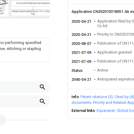
Application CN202010318051.4A e
Application filed by
2020-04-21
Co ltd
Priority to CN202010
2020-04-21
for performing specified
Publication of CN11
2020-08-07
ve, stitching or stapling
Application granted
2021-07-09
Publication of CN11
2021-07-09
Active
Status
Anticipated expiratio
2040-04-21
Info
Patent citations (5)
Cited by (4
documents
Priority and Related App
External links
Espacenet
Global Do