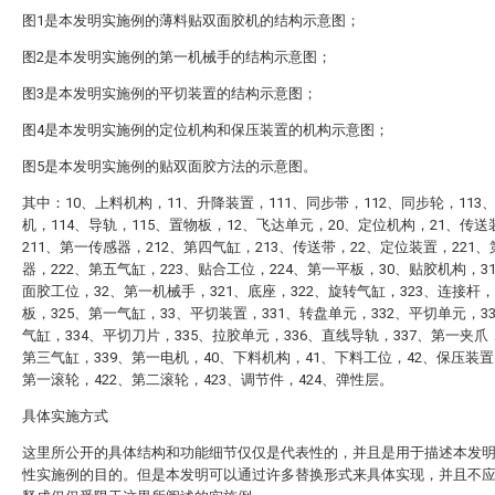
图1是本发明实施例的薄料贴双面胶机的结构示意图；
图2是本发明实施例的第一机械手的结构示意图；
图3是本发明实施例的平切装置的结构示意图；
图4是本发明实施例的定位机构和保压装置的机构示意图；
图5是本发明实施例的贴双面胶方法的示意图。
其中：10、上料机构，11、升降装置，111、同步带，112、同步轮，113
机，114、导轨，115、置物板，12、飞达单元，20、定位机构，21、传送
211、第一传感器，212、第四气缸，213、传送带，22、定位装置，221
器，222、第五气缸，223、贴合工位，224、第一平板，30、贴胶机构，3
面胶工位，32、第一机械手，321、底座，322、旋转气缸，323、连接杆，
板，325、第一气缸，33、平切装置，331、转盘单元，332、平切单元，3
气缸，334、平切刀片，335、拉胶单元，336、直线导轨，337、第一夹爪，
第三气缸，339、第一电机，40、下料机构，41、下料工位，42、保压装置
第一滚轮，422、第二滚轮，423、调节件，424、弹性层。
具体实施方式
这里所公开的具体结构和功能细节仅仅是代表性的，并且是用于描述本发
性实施例的目的。但是本发明可以通过许多替换形式来具体实现，并且不