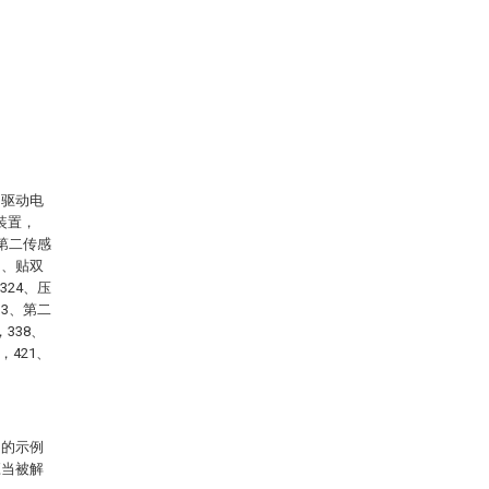
、驱动电
装置，
、第二传感
1、贴双
324、压
33、第二
338、
，421、
明的示例
应当被解