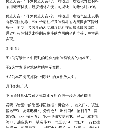
优选方案2：作为优选方案1的一种改进，所述软弹性材料
采用硅胶材质，硅胶选材方便，耐腐蚀、抗老化能力强。
优选方案3：作为优选方案2的一种改进，所述气缸上安装
有行程控制器，气缸带动柱杆及装袋斗的内层同步下降过
程中，要便于装袋斗的内层和浮动柱连通形成取袋窗口，
通过行程控制器来控制装袋斗的内层的竖直位移，更容易
实现。
附图说明
图1为背景技术中提到的现有泡椒装袋设备的结构图。
图2为本发明实施例的结构示意图。
图3为本发明实施例中装袋斗的局部放大图。
具体实施方式
下面通过具体实施方式对本发明作进一步详细的说明：
说明书附图中的附图标记包括：机箱体1、输入口2、调速
输送带3、调速电机4、分料仓5、出料口6、物料斗7、套
袋管8、汤汁输入管9、第一电磁控制阀10、第二电磁控制
阀11、感应头12、装袋斗13、气压机14、气缸15、行程控
制器16、气压腔室17、感应电触开关18、外层19、浮动柱