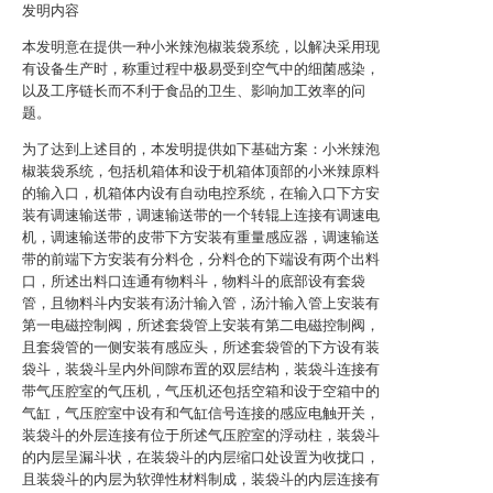
发明内容
本发明意在提供一种小米辣泡椒装袋系统，以解决采用现
有设备生产时，称重过程中极易受到空气中的细菌感染，
以及工序链长而不利于食品的卫生、影响加工效率的问
题。
为了达到上述目的，本发明提供如下基础方案：小米辣泡
椒装袋系统，包括机箱体和设于机箱体顶部的小米辣原料
的输入口，机箱体内设有自动电控系统，在输入口下方安
装有调速输送带，调速输送带的一个转辊上连接有调速电
机，调速输送带的皮带下方安装有重量感应器，调速输送
带的前端下方安装有分料仓，分料仓的下端设有两个出料
口，所述出料口连通有物料斗，物料斗的底部设有套袋
管，且物料斗内安装有汤汁输入管，汤汁输入管上安装有
第一电磁控制阀，所述套袋管上安装有第二电磁控制阀，
且套袋管的一侧安装有感应头，所述套袋管的下方设有装
袋斗，装袋斗呈内外间隙布置的双层结构，装袋斗连接有
带气压腔室的气压机，气压机还包括空箱和设于空箱中的
气缸，气压腔室中设有和气缸信号连接的感应电触开关，
装袋斗的外层连接有位于所述气压腔室的浮动柱，装袋斗
的内层呈漏斗状，在装袋斗的内层缩口处设置为收拢口，
且装袋斗的内层为软弹性材料制成，装袋斗的内层连接有