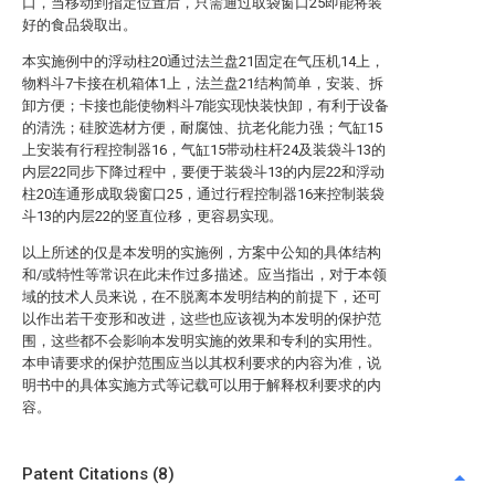
口，当移动到指定位置后，只需通过取袋窗口25即能将装
好的食品袋取出。
本实施例中的浮动柱20通过法兰盘21固定在气压机14上，
物料斗7卡接在机箱体1上，法兰盘21结构简单，安装、拆
卸方便；卡接也能使物料斗7能实现快装快卸，有利于设备
的清洗；硅胶选材方便，耐腐蚀、抗老化能力强；气缸15
上安装有行程控制器16，气缸15带动柱杆24及装袋斗13的
内层22同步下降过程中，要便于装袋斗13的内层22和浮动
柱20连通形成取袋窗口25，通过行程控制器16来控制装袋
斗13的内层22的竖直位移，更容易实现。
以上所述的仅是本发明的实施例，方案中公知的具体结构
和/或特性等常识在此未作过多描述。应当指出，对于本领
域的技术人员来说，在不脱离本发明结构的前提下，还可
以作出若干变形和改进，这些也应该视为本发明的保护范
围，这些都不会影响本发明实施的效果和专利的实用性。
本申请要求的保护范围应当以其权利要求的内容为准，说
明书中的具体实施方式等记载可以用于解释权利要求的内
容。
Patent Citations (8)