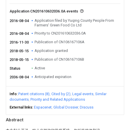
Application CN201610632036.0A events
Application filed by Yuqing County People From
2016-08-04
Farmers' Green Food Co Ltd
Priority to CN201610632036.0A
2016-08-04
Publication of CN106167106A
2016-11-30
Application granted
2018-05-15
Publication of CN106167106B
2018-05-15
Active
Status
Anticipated expiration
2036-08-04
Info
Patent citations (8)
Cited by (2)
Legal events
Similar
documents
Priority and Related Applications
External links
Espacenet
Global Dossier
Discuss
Abstract