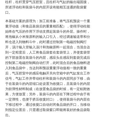
柱杆，柱杆贯穿气压腔室，且柱杆与气缸的输出端固接，
所述浮动柱和装袋斗的内层开设有能相互连通的取袋窗
口。
本基础方案的原理为：加工前准备，将气压机预设一个重
量浮动值（和食品装袋后的重量相匹配），使得浮动柱能
始终在气压的作用下浮动支撑起装袋斗的外层。操作时，
将泡椒从小米辣原料的输入口引入，经过调速输送带和分
料仓进入到物料斗中，此时通过控制第一电磁控制阀打
开，汤汁输入管输入汤汁和泡椒原料一起混合，当混合达
到一定程度后，人工将食品袋套在套袋管上，并使套袋管
的下部放置在装袋斗的内层，感应头在感应到套袋完成后
控制第二电磁控制阀自动打开，此时混合后的食品物料进
入到食品袋中，当达到和预设重量浮动值相一致的重量
后，气压腔室中的感应电触开关向空箱中的气缸发出工作
信号，气缸工作并带动柱杆和装袋斗的内层同步下移，由
于在装袋斗的内层缩口处设置为收拢口，且装袋斗的内层
为软弹性材料制成（在放置食品袋的时候，有一定粘附效
果，方便放置；另外，装袋斗的内层在下降过程中由于有
一定弹性，也便于挤压收拢封口），使得装袋斗的内层在
下移过程中，通过收拢口自动封闭食品袋的开口，当移动
到指定位置后，只需通过取袋窗口即能将装好的食品袋取
出。