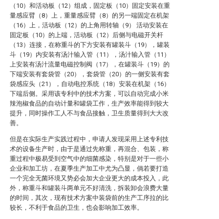
（10）和活动板（12）组成，固定板（10）固定安装在重
量感应臂（8）上，重量感应臂（8）的另一端固定在机架
（16）上，活动板（12）的上角用转轴（9） 活动安装在
固定板（10）的上端，活动板（12）后侧与电磁开关杆
（13）连接，在称重斗的下方安装有罐装斗（19），罐装
斗（19）内安装有汤汁输入管（11），汤汁输入管（11）
上安装有汤汁流量电磁控制阀（17），在罐装斗（19）的
下端安装有套袋管（20），套袋管（20）的一侧安装有套
袋感应头（21），自动电控系统（18）安装在机架（16）
下端后侧。采用该专利中的技术方案，可以自动完成小米
辣泡椒食品的自动计量和罐袋工作，生产效率能得到较大
提升，同时操作工人不与食品接触，卫生质量得到大大改
善。
但是在实际生产实践过程中，申请人发现采用上述专利技
术的设备生产时，由于是通过先称重，再混合、包装，称
重过程中极易受到空气中的细菌感染，特别是对于一些小
企业和加工坊，在夏季生产加工中尤为凸显，倘若要打造
一个完全无菌环境又势必会加大企业更大的成本投入，此
外，称重斗和罐装斗两单元不好清洗，拆装卸会浪费大量
的时间，其次，现有技术方案中装袋前的生产工序拉的比
较长，不利于食品的卫生，也会影响加工效率。