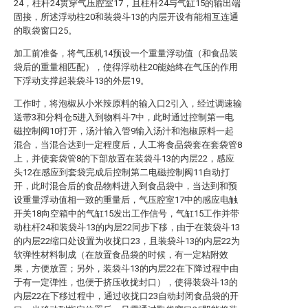
24，柱杆24贯穿气压腔室17，且柱杆24与气缸15的输出端
固接，所述浮动柱20和装袋斗13的内层开设有能相互连通
的取袋窗口25。
加工前准备，将气压机14预设一个重量浮动值（和食品装
袋后的重量相匹配），使得浮动柱20能始终在气压的作用
下浮动支撑起装袋斗13的外层19。
工作时，将泡椒从小米辣原料的输入口2引入，经过调速输
送带3和分料仓5进入到物料斗7中，此时通过控制第一电
磁控制阀10打开，汤汁输入管9输入汤汁和泡椒原料一起
混合，当混合达到一定程度后，人工将食品袋套在套袋管8
上，并使套袋管8的下部放置在装袋斗13的内层22，感应
头12在感应到套袋完成后控制第二电磁控制阀11自动打
开，此时混合后的食品物料进入到食品袋中，当达到和预
设重量浮动值相一致的重量后，气压腔室17中的感应电触
开关18向空箱中的气缸15发出工作信号，气缸15工作并带
动柱杆24和装袋斗13的内层22同步下移，由于在装袋斗13
的内层22缩口处设置为收拢口23，且装袋斗13的内层22为
软弹性材料制成（在放置食品袋的时候，有一定粘附效
果，方便放置；另外，装袋斗13的内层22在下降过程中由
于有一定弹性，也便于挤压收拢封口），使得装袋斗13的
内层22在下移过程中，通过收拢口23自动封闭食品袋的开