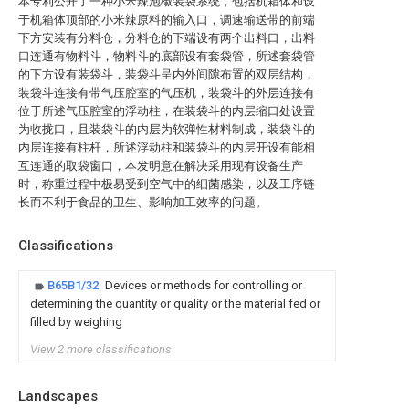
本专利公开了一种小米辣泡椒装袋系统，包括机箱体和设
于机箱体顶部的小米辣原料的输入口，调速输送带的前端
下方安装有分料仓，分料仓的下端设有两个出料口，出料
口连通有物料斗，物料斗的底部设有套袋管，所述套袋管
的下方设有装袋斗，装袋斗呈内外间隙布置的双层结构，
装袋斗连接有带气压腔室的气压机，装袋斗的外层连接有
位于所述气压腔室的浮动柱，在装袋斗的内层缩口处设置
为收拢口，且装袋斗的内层为软弹性材料制成，装袋斗的
内层连接有柱杆，所述浮动柱和装袋斗的内层开设有能相
互连通的取袋窗口，本发明意在解决采用现有设备生产
时，称重过程中极易受到空气中的细菌感染，以及工序链
长而不利于食品的卫生、影响加工效率的问题。
Classifications
B65B1/32
Devices or methods for controlling or
determining the quantity or quality or the material fed or
filled by weighing
View 2 more classifications
Landscapes