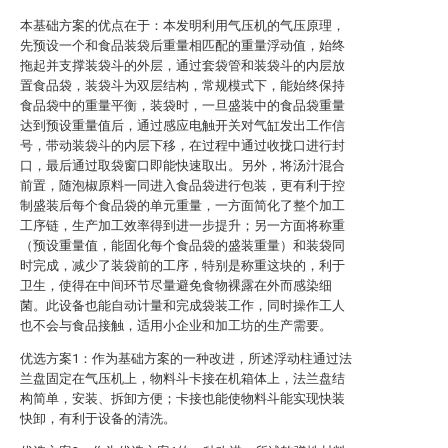
本基础方案的优点在于：本发明利用气压机的气压原理，
先预设一个和食品装袋后重量相匹配的重量浮动值，始终
拖起并支撑装袋斗的外层，通过套袋管和装袋斗的内层放
置食品袋，装袋斗为双层结构，常规模式下，能始终保持
食品袋中的重量平衡，装袋时，一旦盛装中的食品袋重量
达到预设重量值后，通过感应电触开关对气缸发出工作信
号，带动装袋斗的内层下移，在过程中通过收拢口进行封
口，最后通过取袋窗口即能快速取出。另外，将汤汁混合
前置，随泡椒原料一同进入食品袋进行包装，更有利于控
制盛装后每个食品袋的单元重量，一方面简化了整个加工
工序链，生产加工效率得到进一步提升；另一方面将称重
（预设重量值，能固化每个食品袋的盛装重量）和装袋同
时完成，减少了装袋前的工序，特别是称重这块的，利于
卫生，使得在中间环节尽量避免食物裸露在外而感染细
菌。此设备也能自动计量和完成袋装工作，同时操作工人
也不会与食品接触，适用小企业和加工坊的生产需要。
优选方案1：作为基础方案的一种改进，所述浮动柱通过法
兰盘固定在气压机上，物料斗卡接在机箱体上，法兰盘结
构简单，安装、拆卸方便；卡接也能使物料斗能实现快装
快卸，有利于设备的清洗。