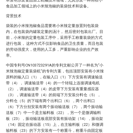
本发明涉及食品加工机械技术领域，尤其涉及一种用在小
食品加工领域上的小米辣泡椒的装袋技术和设备。
背景技术
袋装的小米辣泡椒食品需要将小米辣定量放置到包装袋
内，在包装袋内罐装定量的汤汁， 然后密封包装出厂。目
前，小米辣的定量包装工序中，采用手工称量装袋的方式
进行包装， 这种方式不仅影响食品的卫生质量，而且包装
的劳动强度大，使用的人工多，严重影响企业的生产效
率。
中国专利号CN103723291A的专利文献公开了一种名为“小
米辣泡椒定量装袋机”的专利方案，包括顶部安装有小米辣
原料的输入口（1），在输入口（1）下方安装有调速输送
带（4）， 调速输送带（4）的一个转辊上连接调速电机
（2），调速输送带（4）的皮带下方安装有重量感应器
（3），调速输送带（4）的前端下方安装分料仓（5），
分料仓（5）的下端有两个出料口（6），两个出料口
（6）下方分别安装有两个振动输送板（7），两个振动输
送板（7）中一个是主输料板（22），另一个是微调输料
板（23），振动输送板底部安装有振动架（14），振动架
（14）固定在振动器（15）上，在主输料板（22）和微调
输料板（23）的下方安装有一个称重斗，称重斗由固定板