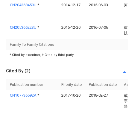
CN204368459U
*
2014-12-17
2015-06-03
河北
CN205366223U
*
2015-12-20
2016-07-06
重庆
技有
Family To Family Citations
* Cited by examiner, † Cited by third party
Cited By (2)
Publication number
Priority date
Publication date
Assi
CN107736592A
*
2017-10-20
2018-02-27
成都
宇食
限公