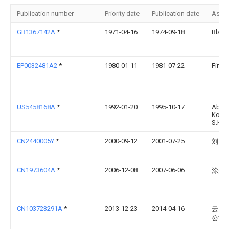
Publication number
Priority date
Publication date
Assi
GB1367142A
*
1971-04-16
1974-09-18
Black
EP0032481A2
*
1980-01-11
1981-07-22
Firma
US5458168A
*
1992-01-20
1995-10-17
Ab
Kompo
S.K.-F
CN2440005Y
*
2000-09-12
2001-07-25
刘亚
CN1973604A
*
2006-12-08
2007-06-06
涂选
CN103723291A
*
2013-12-23
2014-04-16
云南
公司