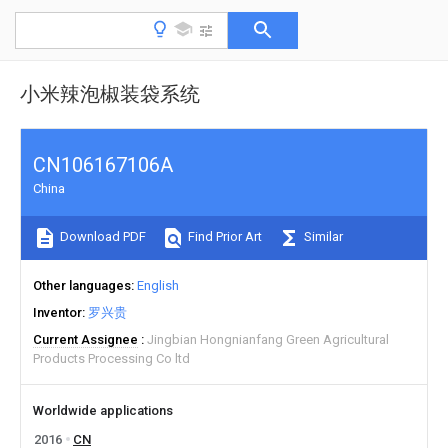
小米辣泡椒装袋系统
CN106167106A
China
Download PDF
Find Prior Art
Similar
Other languages
English
Inventor
罗兴贵
Current Assignee
Jingbian Hongnianfang Green Agricultural
Products Processing Co ltd
Worldwide applications
2016
CN