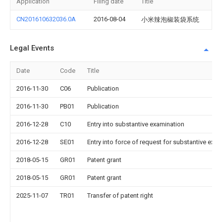
Application
Filing date
Title
CN201610632036.0A
2016-08-04
小米辣泡椒装袋系统
Legal Events
Date
Code
Title
2016-11-30
C06
Publication
2016-11-30
PB01
Publication
2016-12-28
C10
Entry into substantive examination
2016-12-28
SE01
Entry into force of request for substantive exa
2018-05-15
GR01
Patent grant
2018-05-15
GR01
Patent grant
2025-11-07
TR01
Transfer of patent right