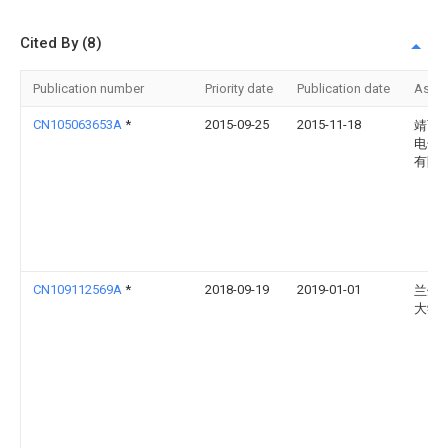
Cited By (8)
Publication number
Priority date
Publication date
Assi
CN105063653A
*
2015-09-25
2015-11-18
靖西
电化
有限
CN109112569A
*
2018-09-19
2019-01-01
兰州
大学