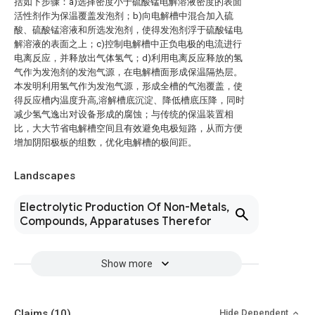
括如下步骤：a)选择密度小于硫酸锰电解溶液密度的表面
活性剂作为保温覆盖发泡剂；b)向电解槽中混合加入硫
酸、硫酸锰溶液和所选发泡剂，使得发泡剂浮于硫酸锰电
解溶液的表面之上；c)控制电解槽中正负电极的电流进行
电离反应，并释放出气体氢气；d)利用电离反应释放的氢
气作为发泡剂的发泡气源，在电解槽面形成保温隔热层。
本发明利用氢气作为发泡气源，形成全槽的气泡覆盖，使
得反应槽内温度升高,溶解槽底沉淀、降低槽底压降，同时
减少氢气逸出对设备形成的腐蚀；与传统的保温装置相
比，大大节省电解槽空间且有效避免电极短路，从而方便
增加阴阳极板的组数，优化电解槽的极间距。
Landscapes
Electrolytic Production Of Non-Metals,
Compounds, Apparatuses Therefor
Show more
Claims
(10)
Hide Dependent