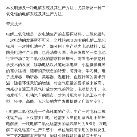
本发明涉及一种电解系统及其生产方法，尤其涉及一种二
氧化锰的电解系统及其生产方法。
背景技术
电解二氧化锰是一次电池生产的主要原材料，二氧化锰与
一次电池的发展密不可分，全球约90％左右的电解二氧化
锰用于一次性电池生产，部分用于生产动力电池材料，我
国是电池生产大国，也是消费大国，高速发展的一次电池
行业带动了对二氧化锰的需求快速增长。随着电子信息科
学技术的发展，移动电话以及笔记本电脑、小型摄像机等
的需求猛增；随着消费观念的转变，随身听、学习机、电
子按摩器、助听器、美容器、温度计、血压计等的需求升
温；随着环保意识的增强，对空气质量的要求越来越高，
为减少交通工具尾气排放对大气的污染，电动助力车、电
动摩托车、电动汽车的面市，对为其配套的电池工业向小
型、轻便、高能、无污染的方向发展提供了广阔的空间。
但电解二氧化锰是一个高耗能的产品，生产一吨电解二氧
化锰产品，不仅需要用电，还需要大量使用蒸汽用于加热
电解液。一吨电解二氧化锰需要的蒸汽量约为8-9吨，在电
解二氧化锰整个生产工艺中，单位能耗随采用的原料及生
产工艺不同而有所区别，能耗包括煤耗和电耗两大部分。