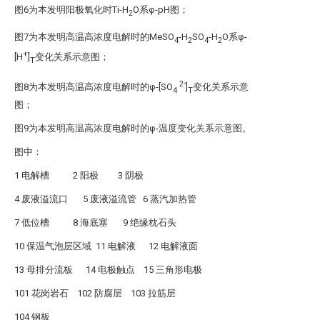
图6为本发明阳极氧化时Ti-H
O系φ-pH图；
2
图7为本发明高温高浓度电解时的MeSO
-H
SO
-H
O系φ-
4
2
4
2
+
[H
]
变化关系示意图；
T
2-
图8为本发明高温高浓度电解时的φ-[SO
]
变化关系示意
4
T
图；
图9为本发明高温高浓度电解时的φ-温度变化关系示意图。
图中：
1 电解槽 2 阳极 3 阴极
4 废液溢流口 5 废液溢流管 6 蒸汽加热管
7 低位槽 8 海底塞 9 绝缘枕石头
10 保温气泡层区域 11 电解液 12 电解液面
13 母排分流板 14 电极触点 15 三角形电极
101 花岗岩石 102 防腐层 103 拉筋层
104 钢板