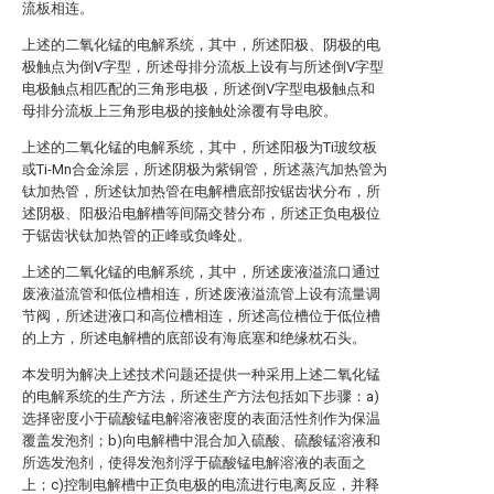
流板相连。
上述的二氧化锰的电解系统，其中，所述阳极、阴极的电
极触点为倒V字型，所述母排分流板上设有与所述倒V字型
电极触点相匹配的三角形电极，所述倒V字型电极触点和
母排分流板上三角形电极的接触处涂覆有导电胶。
上述的二氧化锰的电解系统，其中，所述阳极为Ti玻纹板
或Ti-Mn合金涂层，所述阴极为紫铜管，所述蒸汽加热管为
钛加热管，所述钛加热管在电解槽底部按锯齿状分布，所
述阴极、阳极沿电解槽等间隔交替分布，所述正负电极位
于锯齿状钛加热管的正峰或负峰处。
上述的二氧化锰的电解系统，其中，所述废液溢流口通过
废液溢流管和低位槽相连，所述废液溢流管上设有流量调
节阀，所述进液口和高位槽相连，所述高位槽位于低位槽
的上方，所述电解槽的底部设有海底塞和绝缘枕石头。
本发明为解决上述技术问题还提供一种采用上述二氧化锰
的电解系统的生产方法，所述生产方法包括如下步骤：a)
选择密度小于硫酸锰电解溶液密度的表面活性剂作为保温
覆盖发泡剂；b)向电解槽中混合加入硫酸、硫酸锰溶液和
所选发泡剂，使得发泡剂浮于硫酸锰电解溶液的表面之
上；c)控制电解槽中正负电极的电流进行电离反应，并释