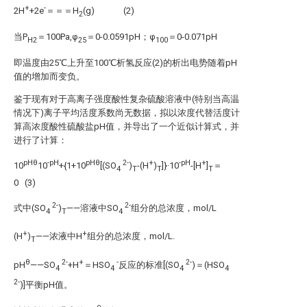
+
-
2H
+2e
＝＝＝H
(g) (2)
2
当P
＝100Pa,φ
＝0-0.0591pH；φ
＝0-0.071pH
H2
25
100
即温度由25℃上升至100℃析氢反应(2)的析出电势随着pH
值的增加而变负。
鉴于现有对于高离子强度酸性复杂硫酸溶液中(特别当高温
情况下)离子平均活度系数尚无数据，拟以浓度代替活度计
算高浓度酸性硫酸盐pH值，并导出了一个近似计算式，并
进行了计算：
pHθ
-pH
pHθ
2-
+
-pH
+
10
10
+{1+10
[(SO
)
-(H
)
]}·10
-[H
]
＝
4
T
T
T
0 (3)
2-
2-
式中(SO
)
——溶液中SO
组分的总浓度，mol/L
4
T
4
+
+
(H
)
——浓液中H
组分的总浓度，mol/L.
T
θ
2-
+
-
2-
pH
——SO
+H
＝HSO
反应的标准[(SO
)＝(HSO
4
4
4
4
2-
)]平衡pH值。