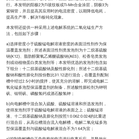
行。本发明的阳极2为Ti玻纹板或Ti-Mn合金涂层，阴极3为
紫铜管，并且提高其应用时的电流密度，以期降低电耗，
提高生产率，解决Ti板钝化现象。
本发明还提供一种采用上述电解系统的二氧化锰生产方
法，包括如下步骤：
a)选择密度小于硫酸锰电解溶液密度的表面活性剂作为保
温覆盖发泡剂；所述表面活性剂类发泡剂为十二烷基硫酸
钠(K12)、脂肪醇聚氧乙烯醚硫酸钠(AES)、松香皂类发泡
剂或动植物蛋白类发泡剂等；本发明优选的发泡剂包含如
下组分：十二烷基硫酸钠及酸性膨化剂；所述十二烷基硫
酸钠和酸性膨化剂按份数比31:12进行混合，在覆盖剂配制
槽中经过2.5小时的搅拌，使其充分的溶解，即完成电解二
氧化锰多泡型保温覆盖剂的制备，所述酸性膨松剂为钾明
矾、铵明矾、磷酸氢钙或酒石酸氢钾；
b)向电解槽中混合加入硫酸、硫酸锰溶液和所选发泡剂，
使得发泡剂浮于硫酸锰电解溶液的表面之上；硫酸锰溶
液、十二烷基硫酸钠及膨化剂按照1:0.062:0.024的比重进
行混合后，从高位槽混合流入电解槽，电解二氧化锰多泡
型保温覆盖剂与硫酸锰电解液混合不为1:64为宜；
c)控制电解槽中正负电极的电流进行电离反应，并释放出