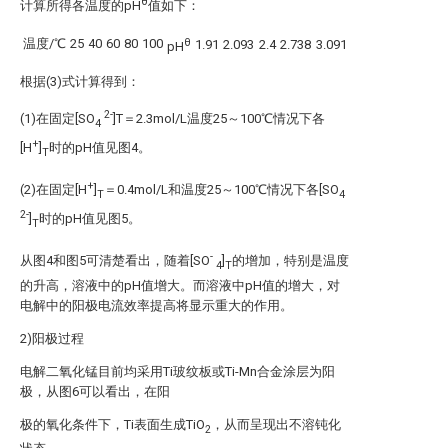
θ
计算所得各温度的pH
值如下：
温度/℃
25
40
60
80
100
θ
1.91
2.093
2.4
2.738
3.091
pH
根据(3)式计算得到：
2-
(1)在固定[SO
]T＝2.3mol/L温度25～100℃情况下各
4
+
[H
]
时的pH值见图4。
T
+
(2)在固定[H
]
＝0.4mol/L和温度25～100℃情况下各[SO
T
4
2-
]
时的pH值见图5。
T
-
从图4和图5可清楚看出，随着[SO
]
的增加，特别是温度
4
T
的升高，溶液中的pH值增大。而溶液中pH值的增大，对
电解中的阳极电流效率提高将显示重大的作用。
2)阳极过程
电解二氧化锰目前均采用Ti玻纹板或Ti-Mn合金涂层为阳
极，从图6可以看出，在阳
极的氧化条件下，Ti表面生成TiO
，从而呈现出不溶钝化
2