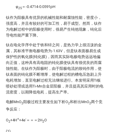
φ
＝-0.4714-0.0591pH
25
钛作为阳极具有优异的机械性能和耐腐蚀性能，密度小，
强度高，并且有较好的可加工性，易于成型。然而，钛作
为电解过程中的阳极使用时，很易产生钝他现象，钝化后
导电性能严重下降。
钛在电化学序中处于铁和锌之间，是热力学上很活泼的金
属，其标准平衡电极电势为-1.63V，但是钛表面极易生成
保护性的氧化膜(钝化膜)，因而其实际电极电势远远地偏
向正值，这种具有高电阻的钝化膜使钛具有很优良的而腐
蚀性能。在钛作为阳极时，由于阳极电流的致钝作用，使
钛表面的钝化膜不断增厚，使电解过程的槽电压急剧上升
电耗增加，直至电解过程无法继续进行。本发明采用Ti板
喷砂处理或选用Ti-Mn合金层阳极，并且提高其应用时的电
流密度，以期降低电耗，提高生产率。
电解MnO
阳极过程主要发生如下析O
和析出MnO
两个竞
2
2
2
争反应：
+
-
O
+4H
+4e
＝＝＝2H
O
2
2
(1)