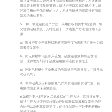
所述废液溢流口通过废液溢流管和低位槽相连，所述废液
溢流管上设有流量调节阀，所述进液口和高位槽相连，所
述高位槽位于低位槽的上方，所述电解槽的底部设有海底
塞和绝缘枕石头。
5.一种二氧化锰的生产方法，采用如权利要求1所述的二氧
化锰的电解系统，其特征在于，所述生产方法包括如下步
骤：
a）选择密度小于硫酸锰电解溶液密度的表面活性剂作为保
温覆盖发泡剂；
b）向电解槽中混合加入硫酸、硫酸锰溶液和所选发泡
剂，使得发泡剂浮于硫酸锰电解溶液的表面之上；
c）控制电解槽中正负电极的电流进行电离反应，并释放出
气体氢气；
d）利用电离反应释放的氢气作为发泡剂的发泡气源，在
电解槽面形成保温隔热层。
6.如权利要求5所述的二氧化锰的生产方法，其特征在于，
所述生产方法还包括步骤e)控制硫酸锰溶液和发泡剂的混
合比例以及电离反应速度，使得保温隔热层处于电解槽的
预设区域中。