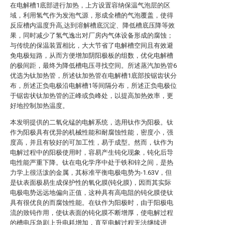
在电解槽1底部进行加热，上方设置容纳保温气泡层的区
域，利用氢气作为发泡气源，形成全槽的气泡覆盖，使得
反应槽内温度升高,达到溶解槽底沉淀、降低槽底压降等效
果，同时减少了氢气逸出对厂房内气体设备形成的腐蚀；
与传统的保温装置相比，大大节省了电解槽空间且有效避
免电极短路，从而方便增加阴阳极板的组数，优化电解槽
的极间距，最终为降低槽电压寻找空间。所述蒸汽加热管6
优选为钛加热管，所述钛加热管在电解槽1底部按锯齿状分
布，所述正负电极沿电解槽1等间隔分布，所述正负电极位
于锯齿状钛加热管的正峰或负峰处，以提高加热效率，更
好地控制加热温度。
本发明提供的二氧化锰的电解系统，选用钛作为阳极。钛
作为阳极具有优异的机械性能和耐腐蚀性能，密度小，强
度高，并且有较好的可加工性，易于成型。然而，钛作为
电解过程中的阳极使用时，容易产生钝化现象，钝化后导
电性能严重下降。钛在电化学序中处于铁和锌之间，是热
力学上很活泼的金属，其标准平衡电极电势为-1.63V，但
是钛表面极易生成保护性的氧化膜(钝化膜)，因而其实际
电极电势远远地偏向正值，这种具有高电阻的钝化膜使钛
具有很优良的而腐蚀性能。在钛作为阳极时，由于阳极电
流的致钝作用，使钛表面的钝化膜不断增厚，使电解过程
的槽电压急剧上升电耗增加，直至电解过程无法继续进