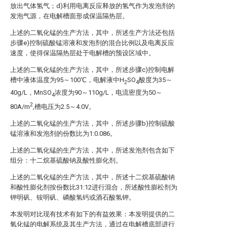
放出气体氢气；d)利用电离反应释放的氢气作为发泡剂的
发泡气源，在电解槽面形成保温隔热层。
上述的二氧化锰的生产方法，其中，所述生产方法还包括
步骤e)控制硫酸锰溶液和发泡剂的混合比例以及电离反应
速度，使得保温隔热层处于电解槽的预设区域中。
上述的二氧化锰的生产方法，其中，所述步骤c)控制电解
槽中液体温度为95～100℃，电解液中H
SO
酸度为35～
2
4
40g/L，MnSO
浓度为90～110g/L，电流密度为50～
4
2
80A/m
,槽电压为2.5～4.0V。
上述的二氧化锰的生产方法，其中，所述步骤b)控制硫酸
锰溶液和发泡剂的份数比为1:0.086。
上述的二氧化锰的生产方法，其中，所述发泡剂包含如下
组分：十二烷基硫酸钠及酸性膨化剂。
上述的二氧化锰的生产方法，其中，所述十二烷基硫酸钠
和酸性膨化剂按份数比31:12进行混合，所述酸性膨松剂为
钾明矾、铵明矾、磷酸氢钙或酒石酸氢钾。
本发明对比现有技术有如下的有益效果：本发明提供的二
氧化锰的电解系统及其生产方法，通过在电解槽底部进行