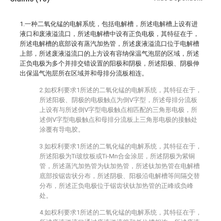
1.一种二氧化锰的电解系统，包括电解槽，所述电解槽上设有进
液口和废液溢流口，所述电解槽中设有正负电极，其特征在于，
所述电解槽的底部设有蒸汽加热管，所述废液溢流口位于电解槽
上部，所述废液溢流口的上方设有容纳保温气泡层的区域，所述
正负电极为多个并排交错设置的阳极和阴极，所述阳极、阴极伸
出保温气泡层所在区域并和母排分流板相连。
2.如权利要求1所述的二氧化锰的电解系统，其特征在于，
所述阳极、阴极的电极触点为倒V字型，所述母排分流板
上设有与所述倒V字型电极触点相匹配的三角形电极，所
述倒V字型电极触点和母排分流板上三角形电极的接触处
涂覆有导电胶。
3.如权利要求1所述的二氧化锰的电解系统，其特征在于，
所述阳极为Ti玻纹板或Ti-Mn合金涂层，所述阴极为紫铜
管，所述蒸汽加热管为钛加热管，所述钛加热管在电解槽
底部按锯齿状分布，所述阴极、阳极沿电解槽等间隔交替
分布，所述正负电极位于锯齿状钛加热管的正峰或负峰
处。
4.如权利要求1所述的二氧化锰的电解系统，其特征在于，