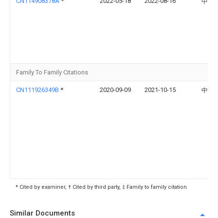
CN114908378A
*
2022-05-18
2022-08-16
中南
Family To Family Citations
CN111926349B
*
2020-09-09
2021-10-15
中南
* Cited by examiner, † Cited by third party, ‡ Family to family citation
Similar Documents