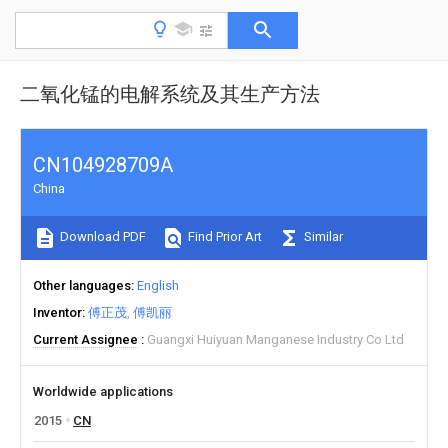
二氧化锰的电解系统及其生产方法
CN104928709A
China
Download PDF
Find Prior Art
Similar
Other languages
English
Inventor
傅正茂
傅凯丽
Current Assignee
Guangxi Huiyuan Manganese Industry Co Ltd
Worldwide applications
2015
CN