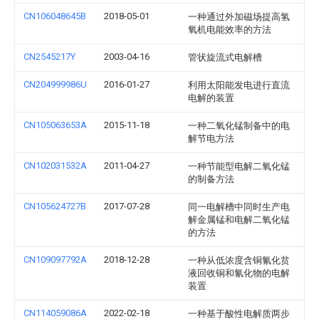
CN106048645B
2018-05-01
一种通过外加磁场提高氢
氧机电能效率的方法
CN2545217Y
2003-04-16
管状旋流式电解槽
CN204999986U
2016-01-27
利用太阳能发电进行直流
电解的装置
CN105063653A
2015-11-18
一种二氧化锰制备中的电
解节电方法
CN102031532A
2011-04-27
一种节能型电解二氧化锰
的制备方法
CN105624727B
2017-07-28
同一电解槽中同时生产电
解金属锰和电解二氧化锰
的方法
CN109097792A
2018-12-28
一种从低浓度含铜氰化贫
液回收铜和氰化物的电解
装置
CN114059086A
2022-02-18
一种基于酸性电解质两步