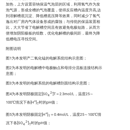
加热，上方设置容纳保温气泡层的区域，利用氢气作为发
泡气源，形成全槽的气泡覆盖，使得反应槽内温度升高,达
到溶解槽底沉淀、降低槽底压降等效果，同时减少了氢气
逸出对厂房内气体设备形成的腐蚀；与传统的保温装置相
比，大大节省了电解槽空间且有效避免电极短路，从而方
便增加阴阳极板的组数，优化电解槽的极间距，最终为降
低槽电压寻找空间。
附图说明
图1为本发明产二氧化锰的电解系统结构示意图；
图2为本发明的电解槽中电极触点和母排分流板连接结构示
意图；
图3为本发明的电解系统的电解槽剖面结构示意图；
2-
图4为本发明阴极固定[SO
]T＝2.3mol/L，温度25～
4
+
100℃情况下各[H
]
时的pH值；
T
+
图5为本发明阴极固定[H
]
＝0.4mol/L，温度25～100℃情
T
2-
况下各[SO
]
时的pH值；
4
T