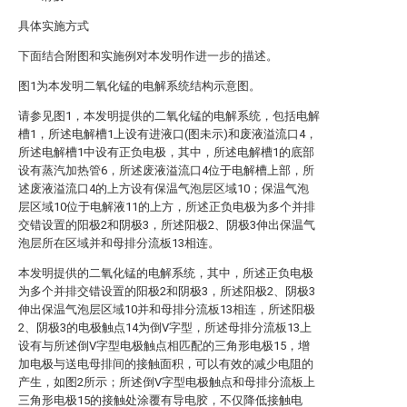
具体实施方式
下面结合附图和实施例对本发明作进一步的描述。
图1为本发明二氧化锰的电解系统结构示意图。
请参见图1，本发明提供的二氧化锰的电解系统，包括电解
槽1，所述电解槽1上设有进液口(图未示)和废液溢流口4，
所述电解槽1中设有正负电极，其中，所述电解槽1的底部
设有蒸汽加热管6，所述废液溢流口4位于电解槽上部，所
述废液溢流口4的上方设有保温气泡层区域10；保温气泡
层区域10位于电解液11的上方，所述正负电极为多个并排
交错设置的阳极2和阴极3，所述阳极2、阴极3伸出保温气
泡层所在区域并和母排分流板13相连。
本发明提供的二氧化锰的电解系统，其中，所述正负电极
为多个并排交错设置的阳极2和阴极3，所述阳极2、阴极3
伸出保温气泡层区域10并和母排分流板13相连，所述阳极
2、阴极3的电极触点14为倒V字型，所述母排分流板13上
设有与所述倒V字型电极触点相匹配的三角形电极15，增
加电极与送电母排间的接触面积，可以有效的减少电阻的
产生，如图2所示；所述倒V字型电极触点和母排分流板上
三角形电极15的接触处涂覆有导电胶，不仅降低接触电