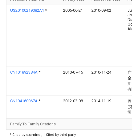
US20100219082A1
*
2006-06-21
2010-09-02
Juan
Jorge
Diaz
Gonz
Alcoc
CN101892384A
*
2010-07-15
2010-11-24
广西
金属
汇元
有限
CN104160067A
*
2012-02-08
2014-11-19
奥图
(芬兰
司
Family To Family Citations
* Cited by examiner, † Cited by third party