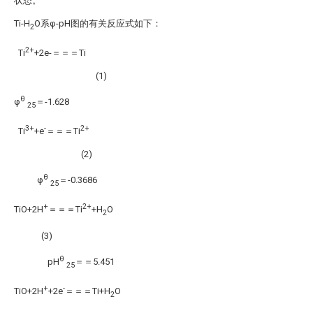
状态。
Ti-H
O系φ-pH图的有关反应式如下：
2
2+
Ti
+2e-＝＝＝Ti
(1)
θ
φ
＝-1.628
25
3+
-
2+
Ti
+e
＝＝＝Ti
(2)
θ
φ
＝-0.3686
25
+
2+
TiO+2H
＝＝＝Ti
+H
O
2
(3)
θ
pH
＝＝5.451
25
+
-
TiO+2H
+2e
＝＝＝Ti+H
O
2