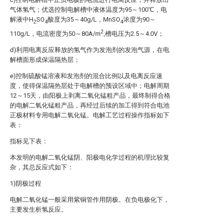
气体氢气；优选控制电解槽中液体温度为95～100℃，电
解液中H
SO
酸度为35～40g/L，MnSO
浓度为90～
2
4
4
2
110g/L，电流密度为50～80A/m
,槽电压为2.5～4.0V；
d)利用电离反应释放的氢气作为发泡剂的发泡气源，在电
解槽面形成保温隔热层；
e)控制硫酸锰溶液和发泡剂的混合比例以及电离反应速
度，使得保温隔热层处于电解槽的预设区域中；电解周期
12～15天，由阳极上剥离二氧化锰粗产品，最终制得合格
的电解二氧化锰粗产品，再经过后续的加工得到符合电池
正极材料专用电解二氧化锰。电解工艺过程操作指标如下
表：
指标见下表：
本发明的电解二氧化锰阴、阳极电化学过程的机理比较复
杂，其总反应式如下：
1)阴极过程
电解二氧化锰一般采用紫铜管作用阴极。在负电极化下，
主要发生析氢反应。