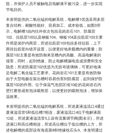
阻，并保护人员不被触电且电解液不被污染，进一步实现
节电目的。
本发明提供的二氧化锰的电解系统，电解槽1优选采用多层
复合结构，耐酸性能好、容易加工、成本较低，如图3所
示，电解槽1由内往外依次包括花岗岩石101、防腐层
102、拉筋层103以及钢板104。钢板104及拉筋层103主要
作用是保护内两层，所述拉筋层103包括多排拉筋，上下
两排拉筋竖向错开设置，以便更好地承载槽内的重量；防
腐层102主要是有效防御来至槽内的高酸、高温电解液的
侵害，同时，起到绝缘、防止电解槽漏电造成浪费和安全
隐患；所述防腐层102优选为无纺布玻璃钢，可更好地满
足电解二氧化锰工艺要求。花岗岩石101主要是有效防御
由于大型电极在装出槽时容易伤害到防腐层，起到保护防
腐层102的作用。位于保温气泡层区域10处的花岗岩石内
壁打磨形成有泡沫吸附层，以便更好的吸附泡沫，增加保
温效果。
本发明提供的二氧化锰的电解系统，所述废液溢流口4通过
废液溢流管5和低位槽7相连，废液溢流口4位于电解液面
12处，所述废液溢流管5上设有流量调节阀(图未示)，所述
进液口和高位槽相连，所述高位槽位于低位槽的上方，所
述电解槽的底部设有海底塞8和绝缘枕石头9。本发明通过