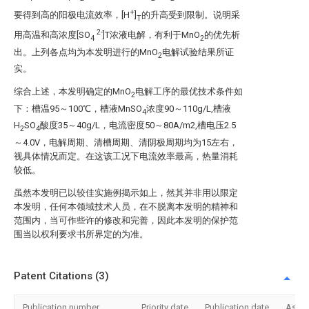
+
要得到高的阳极电流效率，[H
]
的升高受到限制。说明采
T
2-
用高温和高浓度[SO
]T浓液电解，有利于MnO
的优先析
4
2
出。上列各点均为本发明进行的MnO
电解试验结果所证
2
实。
综合上述，本发明确定的MnO
电解工序的最优技术条件如
2
下：槽温95～100℃，槽液MnSO
浓度90～110g/L,槽液
4
H
SO
酸度35～40g/L，电流密度50～80A/m2,槽电压2.5
2
4
～4.0V，电解周期、清槽周期、清阴极周期均为15左右，
视具体情况而定。在这该工况下电流效率最高，热量消耗
较低。
虽然本发明已以较佳实施例揭示如上，然其并非用以限定
本发明，任何本领域技术人员，在不脱离本发明的精神和
范围内，当可作些许的修改和完善，因此本发明的保护范
围当以权利要求书所界定的为准。
Patent Citations (3)
Publication number
Priority date
Publication date
Assi