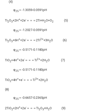
(4)
φ
＝-1.3059-0.0591pH
25
+
-
Ti
O
+2H
+2e
＝＝＝2Ti+H
O+O
(5)
2
3
2
2
φ
＝-1.2027-0.0591pH
25
+
-
2+
Ti
O
+6H
+2e
＝＝＝2Ti
+3H
O (6)
2
3
2
φ
＝-0.5171-0.1183pH
25
+
-
2+
TiO
+4H
+2e
＝＝＝Ti
+2H
O (7)
2
2
φ
＝-0.5171-0.1183pH
25
+
-
3+
TiO
+4H
+e
＝＝＝Ti
+2H
O
2
2
(8)
φ
＝-0.6657-0.2365pH
25
+
-
2TiO
+2H
+2e
＝＝＝Ti
O
+H
O (9)
2
2
3
2