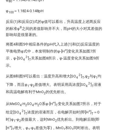
80
φ
＝1.1824-0.148pH
100
反应(1)和反应(2)式的φ值可以看出，升高温度上述两反应
θ
的标准φ
之间的差值影响并不大，而pH的大小对其差值的
影响却是很显著的。
将图4和图5中相应条件的pH代入上述(1)和(2)反应温度的
+
平衡电势φ式中，本发明制作的φ-[H
]变化关系如图7所
2-
示，φ-[SO
]
关系如图8所示，φ-温度变化关系如图9所
4
T
示。
2-
从图8和图9可以看出：温度升高和增大[SO
]
,φ
与φ
均
4
T
2
1
2-
下降，而且φ
-φ
差值增大。表明采用高浓度[SO
]
溶液
1
2
4
T
和高温电解有利于MnO
的优先析出。
2
+
从MeSO
-H
SO
-H
O系φ-[H
]
变化关系如图7所示，对于
4
2
4
2
T
2-
+
给定[SO
]
浓度的溶液而言，在电解开始时(即[H
]
＝0
4
T
T
时)φ
-φ
差值最大，这时MnO
优先析出。到电解后期(即
1
2
2
+
[H
]
增大，φ
-φ
差值为零)，MnO
和O
同时析出。表明
T
1
2
2
2