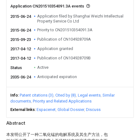
Application CN201510354091.3A events
Application filed by Shanghai Weizhi Intellectual
2015-06-24
Property Service Co Ltd
Priority to CN201510354091.3A
2015-06-24
Publication of CN104928709A
2015-09-23
Application granted
2017-04-12
Publication of CN104928709B
2017-04-12
Active
Status
Anticipated expiration
2035-06-24
Info
Patent citations (3)
Cited by (8)
Legal events
Similar
documents
Priority and Related Applications
External links
Espacenet
Global Dossier
Discuss
Abstract
本发明公开了一种二氧化锰的电解系统及其生产方法，包