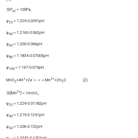
当P
＝100Pa,
o2
φ
＝1.229-0.0591pH
25
φ
＝1.2163-0.062pH
40
φ
＝1.200-0.066pH
60
φ
＝1.1834-0.07005pH
80
φ
＝1.167-0.074pH
100
+
-
2+
MnO
+4H
+2e
＝＝＝Mn
+2H
O (2)
2
2
2+
当[Mn
]＝1mol/L,
φ
＝1.229-0.01182pH
25
φ
＝1.219-0.1241pH
40
φ
＝1.206-0.132pH
60
φ
＝1.1943-0.1401pH