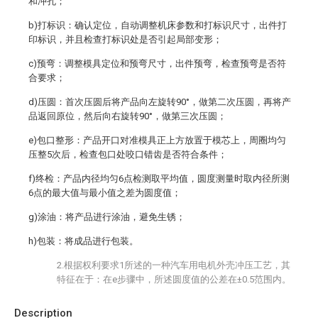
和冲孔；
b)打标识：确认定位，自动调整机床参数和打标识尺寸，出件打
印标识，并且检查打标识处是否引起局部变形；
c)预弯：调整模具定位和预弯尺寸，出件预弯，检查预弯是否符
合要求；
d)压圆：首次压圆后将产品向左旋转90°，做第二次压圆，再将产
品返回原位，然后向右旋转90°，做第三次压圆；
e)包口整形：产品开口对准模具正上方放置于模芯上，周圈均匀
压整5次后，检查包口处咬口错齿是否符合条件；
f)终检：产品内径均匀6点检测取平均值，圆度测量时取内径所测
6点的最大值与最小值之差为圆度值；
g)涂油：将产品进行涂油，避免生锈；
h)包装：将成品进行包装。
2.根据权利要求1所述的一种汽车用电机外壳冲压工艺，其
特征在于：在e步骤中，所述圆度值的公差在±0.5范围内。
Description