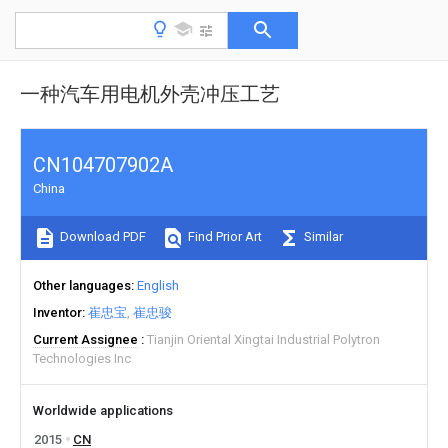
一种汽车用电机外壳冲压工艺
CN104707902A
China
Download PDF
Find Prior Art
Similar
Other languages
English
Inventor
崔忠宝
崔忠骏
Current Assignee
Tianjin Oriental Xingtai Industrial Polytron
Technologies Inc
Worldwide applications
2015
CN