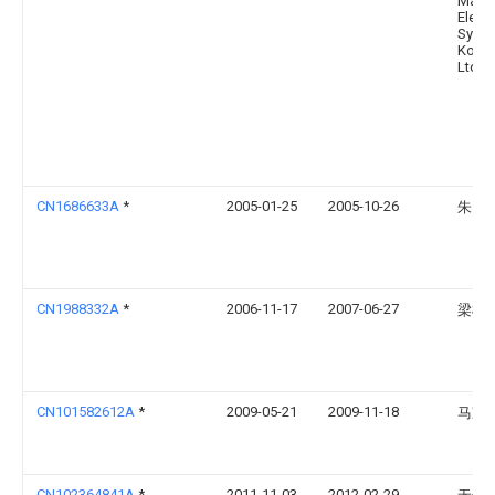
Mand
Electr
Syst
Korea
Ltd
CN1686633A
*
2005-01-25
2005-10-26
朱吕
CN1988332A
*
2006-11-17
2007-06-27
梁树
CN101582612A
*
2009-05-21
2009-11-18
马凌
CN102364841A
*
2011-11-03
2012-02-29