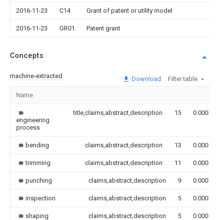
2016-11-23
C14
Grant of patent or utility model
2016-11-23
GR01
Patent grant
Concepts
machine-extracted
Download
Filter table
Name
title,claims,abstract,description
15
0.000
engineering
process
bending
claims,abstract,description
13
0.000
trimming
claims,abstract,description
11
0.000
punching
claims,abstract,description
9
0.000
inspection
claims,abstract,description
5
0.000
shaping
claims,abstract,description
5
0.000