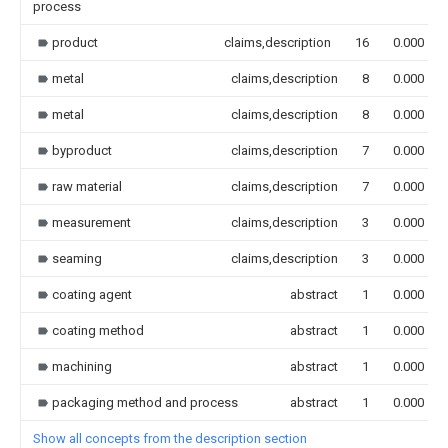
process
product
claims,description
16
0.000
metal
claims,description
8
0.000
metal
claims,description
8
0.000
byproduct
claims,description
7
0.000
raw material
claims,description
7
0.000
measurement
claims,description
3
0.000
seaming
claims,description
3
0.000
coating agent
abstract
1
0.000
coating method
abstract
1
0.000
machining
abstract
1
0.000
packaging method and process
abstract
1
0.000
Show all concepts from the description section