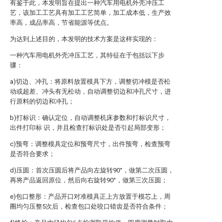
有鉴于此，本发明旨在提出一种汽车用电机外壳冲压工
艺，该加工工艺具有加工工艺简单，加工成本低，生产效
率高，成品率高，节省能源等优点。
为达到上述目的，本发明的技术方案是这样实现的：
一种汽车用电机外壳冲压工艺，其特征在于包括以下步
骤：
a)切边、冲孔：将原料放置模具下方，调整切冲模是否松
动或超差、冲头有无松动，自动调整切边和冲孔尺寸，进
行原料的切边和冲孔；
b)打标识：确认定位，自动调整机床参数和打标识尺寸，
出件打印标 识，并且检查打标识处是否引起局部变形；
c)预弯：调整模具定位和预弯尺寸，出件预弯，检查预弯
是否符合要求；
d)压圆：首次压圆后将产品向左旋转90°，做第二次压圆，
再将产品返回原位，然后向右旋转90°，做第三次压圆；
e)包口整形：产品开口对准模具正上方放置于模芯上，周
圈均匀压整5次后，检查包口处咬口错齿是否符合条件；