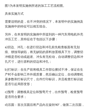
图1为本发明实施例所述的加工工艺流程图。
具体实施方式
需要说明的是，在不冲突的情况下，本发明中的实施例及
实施例中的特征可以相互组合。
另外，在本发明的实施例中所提到的一种汽车用电机外壳
冲压工艺，其特征在于包括以下步骤：
a)切边、冲孔：在进行切边和冲孔前先检查板面有无划
痕、锈蚀等缺陷，将无缺陷的原料放置模具下方，调整切
冲模是否松动或超差、冲头有无松动，自动调整切边和冲
孔尺寸，进行原料的切边和冲孔；
b)打标识：在生产前将模具工作部位擦拭干净，保证在生
产时不会影响工件外观质量，然后确认定位，自动调整机
床参数和打标识尺寸，出件打印标识，并且检查打标识处
是否引起局部变形；
c)预弯：调整模具定位和预弯尺寸，出件预弯，检查预弯
是否符合要求；
d)压圆：首次压圆后将产品向左旋转90°，做第二次压圆，