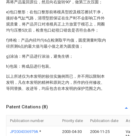
再将产品返回原位，然后向右旋转90°，做第三次压圆；
e)包口整形：在包口整形前将模具型腔及模芯擦拭干净，
接好各气缸气路，清理型腔保证在生产时不会影响工件外
观质量，将产品开口对准模具正上方放置于模芯上，周圈
均匀压整5次后，检查包口处咬口错齿是否符合条件；
f)终检：产品内径均匀6点检测取平均值，圆度测量时取内
径所测6点的最大值与最小值之差为圆度值；
g)涂油：将产品进行涂油，避免生锈；
h)包装：将成品进行包装。
以上所述仅为本发明的较佳实施例而已，并不用以限制本
发明，凡在本发明的精神和原则之内，所作的任何修改、
等同替换、改进等，均应包含在本发明的保护范围之内。
Patent Citations (8)
Publication number
Priority date
Publication date
Assi
JP2004336979A
*
2003-04-30
2004-11-25
Valeo