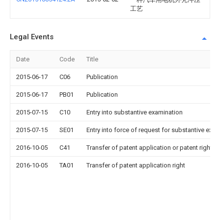
工艺
Legal Events
Date
Code
Title
2015-06-17
C06
Publication
2015-06-17
PB01
Publication
2015-07-15
C10
Entry into substantive examination
2015-07-15
SE01
Entry into force of request for substantive exa
2016-10-05
C41
Transfer of patent application or patent right or
2016-10-05
TA01
Transfer of patent application right