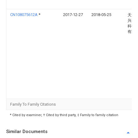
CN108075612A
*
2017-12-27
2018-05-25
天津
兴泰
科技
有限
Family To Family Citations
* Cited by examiner, † Cited by third party, ‡ Family to family citation
Similar Documents