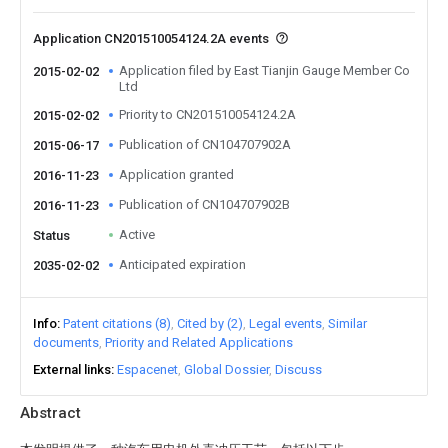
Application CN201510054124.2A events
Application filed by East Tianjin Gauge Member Co
2015-02-02
Ltd
Priority to CN201510054124.2A
2015-02-02
Publication of CN104707902A
2015-06-17
Application granted
2016-11-23
Publication of CN104707902B
2016-11-23
Active
Status
Anticipated expiration
2035-02-02
Info
Patent citations (8)
Cited by (2)
Legal events
Similar
documents
Priority and Related Applications
External links
Espacenet
Global Dossier
Discuss
Abstract