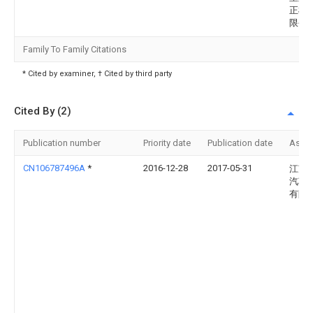
正机
限公
Family To Family Citations
* Cited by examiner, † Cited by third party
Cited By (2)
Publication number
Priority date
Publication date
Assi
CN106787496A
*
2016-12-28
2017-05-31
江苏
汽车
有限