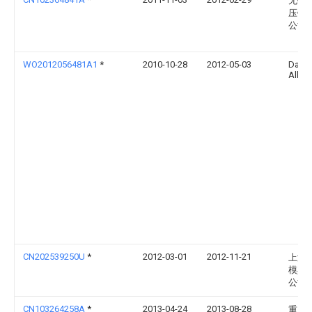
无锡
压铸
公司
WO2012056481A1
*
2010-10-28
2012-05-03
Dal P
Alber
CN202539250U
*
2012-03-01
2012-11-21
上海
模具
公司
CN103264258A
*
2013-04-24
2013-08-28
重庆