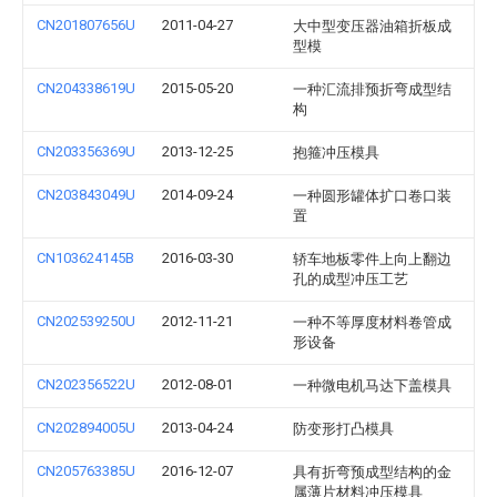
CN201807656U
2011-04-27
大中型变压器油箱折板成
型模
CN204338619U
2015-05-20
一种汇流排预折弯成型结
构
CN203356369U
2013-12-25
抱箍冲压模具
CN203843049U
2014-09-24
一种圆形罐体扩口卷口装
置
CN103624145B
2016-03-30
轿车地板零件上向上翻边
孔的成型冲压工艺
CN202539250U
2012-11-21
一种不等厚度材料卷管成
形设备
CN202356522U
2012-08-01
一种微电机马达下盖模具
CN202894005U
2013-04-24
防变形打凸模具
CN205763385U
2016-12-07
具有折弯预成型结构的金
属薄片材料冲压模具