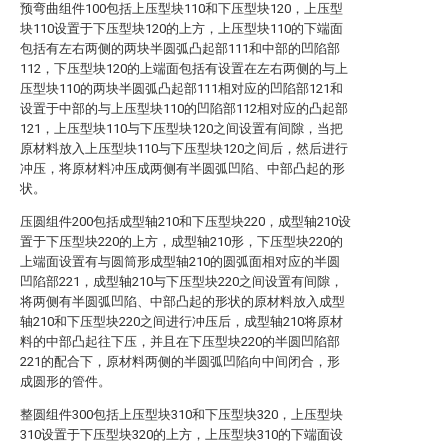
预弯曲组件100包括上压型块110和下压型块120，上压型
块110设置于下压型块120的上方，上压型块110的下端面
包括有左右两侧的两块半圆弧凸起部111和中部的凹陷部
112，下压型块120的上端面包括有设置在左右两侧的与上
压型块110的两块半圆弧凸起部111相对应的凹陷部121和
设置于中部的与上压型块110的凹陷部112相对应的凸起部
121，上压型块110与下压型块120之间设置有间隙，当把
原材料放入上压型块110与下压型块120之间后，然后进行
冲压，将原材料冲压成两侧有半圆弧凹陷、中部凸起的形
状。
压圆组件200包括成型轴210和下压型块220，成型轴210设
置于下压型块220的上方，成型轴210形，下压型块220的
上端面设置有与圆筒形成型轴210的圆弧面相对应的半圆
凹陷部221，成型轴210与下压型块220之间设置有间隙，
将两侧有半圆弧凹陷、中部凸起的形状的原材料放入成型
轴210和下压型块220之间进行冲压后，成型轴210将原材
料的中部凸起往下压，并且在下压型块220的半圆凹陷部
221的配合下，原材料两侧的半圆弧凹陷向中间闭合，形
成圆形的管件。
整圆组件300包括上压型块310和下压型块320，上压型块
310设置于下压型块320的上方，上压型块310的下端面设