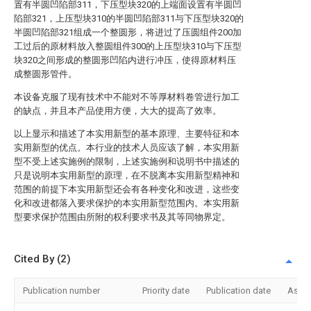
置有半圆凹陷部311，下压型块320的上端面设置有半圆凹
陷部321，上压型块310的半圆凹陷部311与下压型块320的
半圆凹陷部321组成一个整圆形，将进过了压圆组件200加
工过后的原材料放入整圆组件300的上压型块310与下压型
块320之间形成的整圆形凹陷内进行冲压，使得原材料压
成整圆形管件。
本设备克服了现有技术中不能对不等厚材料卷管进行加工
的缺点，并且本产品使用方便，大大的提高了效率。
以上显示和描述了本实用新型的基本原理、主要特征和本
实用新型的优点。本行业的技术人员应该了解，本实用新
型不受上述实施例的限制，上述实施例和说明书中描述的
只是说明本实用新型的原理，在不脱离本实用新型精神和
范围的前提下本实用新型还会有各种变化和改进，这些变
化和改进都落入要求保护的本实用新型范围内。本实用新
型要求保护范围由所附的权利要求书及其等同物界定。
Cited By (2)
Publication number
Priority date
Publication date
Assi