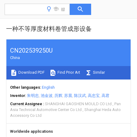
一种不等厚度材料卷管成形设备
CN202539250U
China
Download PDF
Find Prior Art
Similar
Other languages
English
Inventor
朱明忠
池金波
历辉
苏晨
陈汉武
高忠宝
高君
Current Assignee
SHANGHAI GAOSHEN MOULD CO Ltd
Pan
Asia Technical Automotive Center Co Ltd
Shanghai Heda Auto
Accessory Co Ltd
Worldwide applications