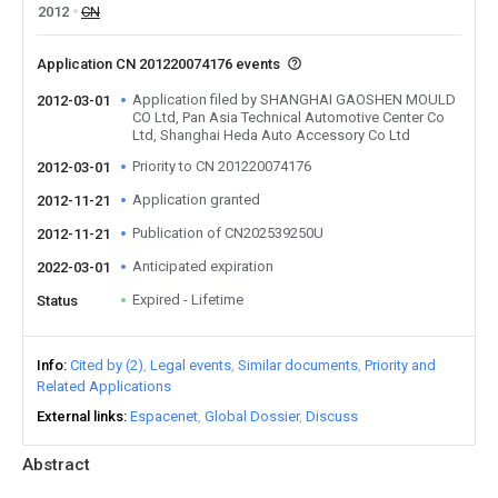
2012
CN
Application CN 201220074176 events
Application filed by SHANGHAI GAOSHEN MOULD
2012-03-01
CO Ltd, Pan Asia Technical Automotive Center Co
Ltd, Shanghai Heda Auto Accessory Co Ltd
Priority to CN 201220074176
2012-03-01
Application granted
2012-11-21
Publication of CN202539250U
2012-11-21
Anticipated expiration
2022-03-01
Expired - Lifetime
Status
Info
Cited by (2)
Legal events
Similar documents
Priority and
Related Applications
External links
Espacenet
Global Dossier
Discuss
Abstract