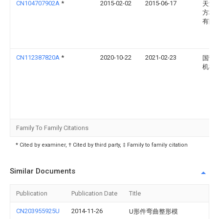
CN104707902A
*
2015-02-02
2015-06-17
天津
方标
有限
CN112387820A
*
2020-10-22
2021-02-23
国营
机械
Family To Family Citations
* Cited by examiner, † Cited by third party, ‡ Family to family citation
Similar Documents
Publication
Publication Date
Title
CN203955925U
2014-11-26
U形件弯曲整形模