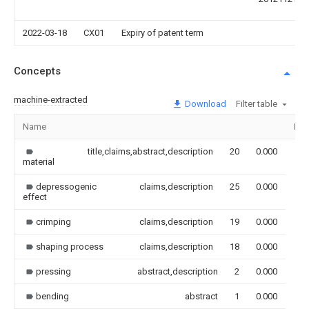
2022-03-18
CX01
Expiry of patent term
Concepts
machine-extracted
Download
Filter table
Name
Ima
title,claims,abstract,description
20
0.000
material
depressogenic
claims,description
25
0.000
effect
crimping
claims,description
19
0.000
shaping process
claims,description
18
0.000
pressing
abstract,description
2
0.000
bending
abstract
1
0.000