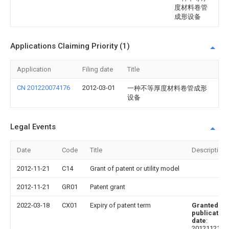
度材料卷管
成形设备
Applications Claiming Priority (1)
Application
Filing date
Title
CN 201220074176
2012-03-01
一种不等厚度材料卷管成形
设备
Legal Events
Date
Code
Title
Description
2012-11-21
C14
Grant of patent or utility model
2012-11-21
GR01
Patent grant
2022-03-18
CX01
Expiry of patent term
Granted
publication
date
:
20121121