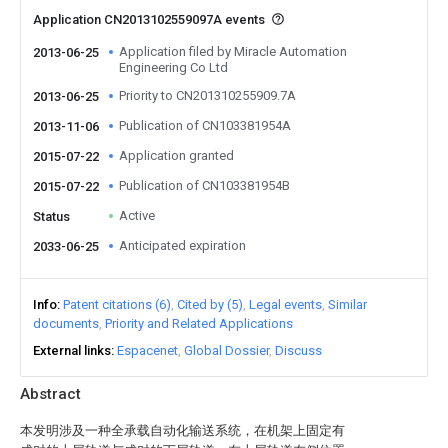
Application CN2013102559097A events
Application filed by Miracle Automation
2013-06-25
Engineering Co Ltd
Priority to CN201310255909.7A
2013-06-25
Publication of CN103381954A
2013-11-06
Application granted
2015-07-22
Publication of CN103381954B
2015-07-22
Active
Status
Anticipated expiration
2033-06-25
Info
Patent citations (6)
Cited by (5)
Legal events
Similar
documents
Priority and Related Applications
External links
Espacenet
Global Dossier
Discuss
Abstract
本发明涉及一种全承载自动化输送系统，在机架上固定有