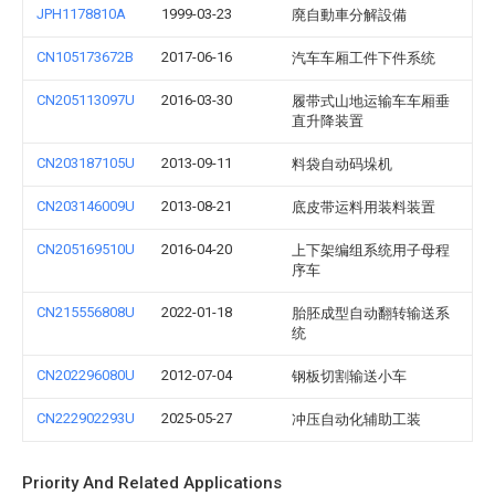
JPH1178810A
1999-03-23
廃自動車分解設備
CN105173672B
2017-06-16
汽车车厢工件下件系统
CN205113097U
2016-03-30
履带式山地运输车车厢垂
直升降装置
CN203187105U
2013-09-11
料袋自动码垛机
CN203146009U
2013-08-21
底皮带运料用装料装置
CN205169510U
2016-04-20
上下架编组系统用子母程
序车
CN215556808U
2022-01-18
胎胚成型自动翻转输送系
统
CN202296080U
2012-07-04
钢板切割输送小车
CN222902293U
2025-05-27
冲压自动化辅助工装
Priority And Related Applications