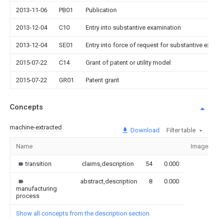
2013-11-06
PB01
Publication
2013-12-04
C10
Entry into substantive examination
2013-12-04
SE01
Entry into force of request for substantive exa
2015-07-22
C14
Grant of patent or utility model
2015-07-22
GR01
Patent grant
Concepts
machine-extracted
Download
Filter table
Name
Image
transition
claims,description
54
0.000
abstract,description
8
0.000
manufacturing
process
Show all concepts from the description section