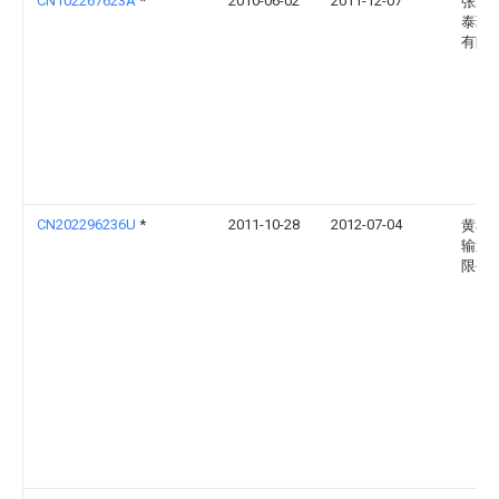
CN102267623A
*
2010-06-02
2011-12-07
张家
泰环
有限
CN202296236U
*
2011-10-28
2012-07-04
黄石
输送
限公