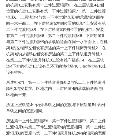
的机架1上安装有第一上件过渡辊床6，在上层轨道4右侧
位置的机架1上安装有第一下件过渡辊床7，第一上件过渡
辊床6、上层轨道4与第一下件过渡辊床7的承载输送面在
同一水平面上，在下层轨道5左侧位置的机架1上安装有第
二下件过渡辊床9，在下层轨道5右侧位置的机架1上安装
有第二上件过渡辊床8，第二上件过渡辊床8、下层轨道5
与第二下件过渡辊床9的承载输送面在同一水平面上，在机
架1的左端部左侧设有所述的第一上下件辊床升降机2，在
机架1的右端部右侧设有所述的第二上下件轨道升降机3，
在第二上下件轨道升降机3上设有推车链条14，在上层轨
道4下方的机架1上设有呈环形的地推链10，在地推链10上
设有推杆。
所述机架1、第一上下件轨道升降机2与第二上下件轨道升
降机3均安装在厂区地坑内，上层轨道4的承载输送面与厂
区地面平齐。
所述上层轨道4中内外单轨之间的宽度与下层轨道5中内外
单轨之间的宽度相同。
所述第一上件过渡辊床6、第一下件过渡辊床7、第二上件
过渡辊床8与第二下件过渡辊床9的宽度相同，第一上件过
渡辊床6的宽度与第一上下件辊床升降机2中的辊床的宽度