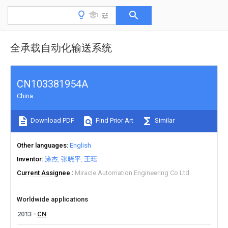
全承载自动化输送系统
CN103381954A
China
Download PDF
Find Prior Art
Similar
Other languages
English
Inventor
涂杰
张晓平
王珏
Current Assignee
Miracle Automation Engineering Co Ltd
Worldwide applications
2013
CN