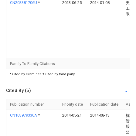
CN203381706U
*
2013-06-25
2014-01-08
天奇
工程
限公
Family To Family Citations
* Cited by examiner, † Cited by third party
Cited By (5)
Publication number
Priority date
Publication date
Assi
CN103979330A
*
2014-05-21
2014-08-13
杭州
智能
股份
公司