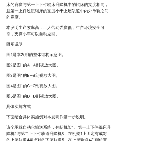
床的宽度与第一上下件辊床升降机中的辊床的宽度相同，
且第一上件过渡辊床的宽度小于上层轨道中内外单轨之间
的宽度。
本发明生产效率高，工人劳动强度低，生产环境安全可
靠，支撑小车可以自动返回。
附图说明
图1是本发明的整体结构示意图。
图2是图1的A—A剖视放大图。
图3是图1的B—B剖视放大图。
图4是图1的C—C剖视放大图。
图5是图1的D—D剖视放大图。
具体实施方式
下面结合具体实施例对本发明作进一步说明。
该全承载自动化输送系统，包括机架1、第一上下件辊床升
降机2与第二上下件轨道升降机3，在机架1上固定有成对
的上层轨道4与成对的下层轨道5，在上层轨道4左侧位置