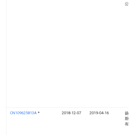
公司
CN109625813A
*
2018-12-07
2019-04-16
扬州
斯特
有限