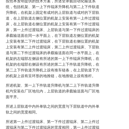
按照本发明提供的技术方案，所述全承载自动化输送系
统，包括机架、第一上下件辊床升降机与第二上下件轨道
升降机，在机架上固定有成对的上层轨道与成对的下层轨
道，在上层轨道左侧位置的机架上安装有第一上件过渡辊
床，在上层轨道右侧位置的机架上安装有第一下件过渡辊
床，第一上件过渡辊床、上层轨道与第一下件过渡辊床的
承载输送面在同一水平面上，在下层轨道左侧位置的机架
上安装有第二下件过渡辊床，在下层轨道右侧位置的机架
上安装有第二上件过渡辊床，第二上件过渡辊床、下层轨
道与第二下件过渡辊床的承载输送面在同一水平面上，在
机架的左端部左侧设有所述的第一上下件辊床升降机，在
机架的右端部右侧设有所述的第二上下件轨道升降机，在
第二上下件轨道升降机上设有推车链条，在上层轨道下方
的机架上设有呈环形的地推链，在地推链上设有推杆。
所述机架、第一上下件轨道升降机与第二上下件轨道升降
机均安装在厂区地坑内，上层轨道的承载输送面与厂区地
面平齐。
所述上层轨道中内外单轨之间的宽度与下层轨道中内外单
轨之间的宽度相同。
所述第一上件过渡辊床、第一下件过渡辊床、第二上件过
渡辊床与第二下件过渡辊床的宽度相同，第一上件过渡辊