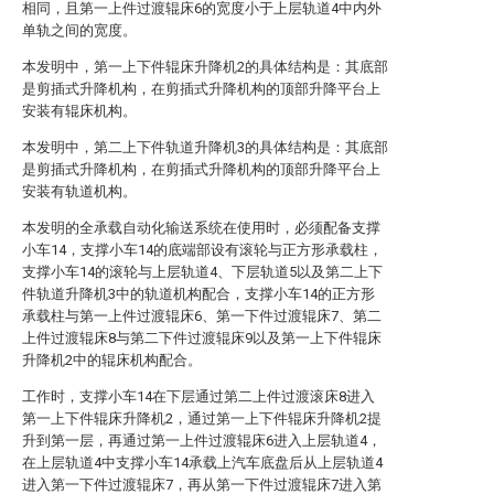
相同，且第一上件过渡辊床6的宽度小于上层轨道4中内外
单轨之间的宽度。
本发明中，第一上下件辊床升降机2的具体结构是：其底部
是剪插式升降机构，在剪插式升降机构的顶部升降平台上
安装有辊床机构。
本发明中，第二上下件轨道升降机3的具体结构是：其底部
是剪插式升降机构，在剪插式升降机构的顶部升降平台上
安装有轨道机构。
本发明的全承载自动化输送系统在使用时，必须配备支撑
小车14，支撑小车14的底端部设有滚轮与正方形承载柱，
支撑小车14的滚轮与上层轨道4、下层轨道5以及第二上下
件轨道升降机3中的轨道机构配合，支撑小车14的正方形
承载柱与第一上件过渡辊床6、第一下件过渡辊床7、第二
上件过渡辊床8与第二下件过渡辊床9以及第一上下件辊床
升降机2中的辊床机构配合。
工作时，支撑小车14在下层通过第二上件过渡滚床8进入
第一上下件辊床升降机2，通过第一上下件辊床升降机2提
升到第一层，再通过第一上件过渡辊床6进入上层轨道4，
在上层轨道4中支撑小车14承载上汽车底盘后从上层轨道4
进入第一下件过渡辊床7，再从第一下件过渡辊床7进入第