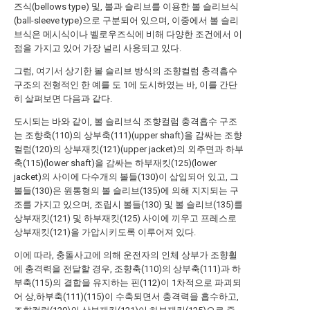
즈식(bellows type) 및, 볼과 슬리브를 이용한 볼 슬리브식
(ball-sleeve type)으로 구분되어 있으며, 이중에서 볼 슬리
브식은 메시식이나 벨로우즈식에 비해 다양한 조건에서 이
점을 가지고 있어 가장 널리 사용되고 있다.
그럼, 여기서 상기한 볼 슬리브 방식의 조향컬럼 충격흡수
구조의 전형적인 한 예를 도 1에 도시하였는 바, 이를 간단
히 살펴보면 다음과 같다.
도시되는 바와 같이, 볼 슬리브식 조향컬럼 충격흡수 구조
는 조향축(110)의 상부축(111)(upper shaft)을 감싸는 조향
컬럼(120)의 상부재킷(121)(upper jacket)의 외주면과 하부
축(115)(lower shaft)을 감싸는 하부재킷(125)(lower
jacket)의 사이에 다수개의 볼들(130)이 삽입되어 있고, 그
볼들(130)은 원통형의 볼 슬리브(135)에 의해 지지되는 구
조를 가지고 있으며, 조립시 볼들(130) 및 볼 슬리브(135)를
상부재킷(121) 및 하부재킷(125) 사이에 끼우고 프레스로
상부재킷(121)을 가압시키도록 이루어져 있다.
이에 따라, 충돌사고에 의해 운전자의 인체 상부가 조향휠
에 충격력을 전달할 경우, 조향축(110)의 상부축(111)과 하
부축(115)의 결합을 유지하는 핀(112)이 1차적으로 파괴되
어 상,하부축(111)(115)이 수축되면서 충격력을 흡수하고,