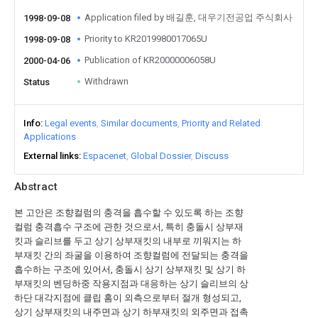
Application filed by 배길훈, 대우기전공업 주식회사
1998-09-08
Priority to KR2019980017065U
1998-09-08
Publication of KR20000006058U
2000-04-06
Withdrawn
Status
Info
Legal events
Similar documents
Priority and Related
Applications
External links
Espacenet
Global Dossier
Discuss
Abstract
본 고안은 조향컬럼의 충격을 흡수할 수 있도록 하는 조향
컬럼 충격흡수 구조에 관한 것으로서, 특히 충돌시 상부재
킷과 슬리브를 두고 상기 상부재킷의 내부로 끼워지는 하
부재킷 간의 좌굴을 이용하여 조향컬럼에 전달되는 충격을
흡수하는 구조에 있어서, 충돌시 상기 상부재킷 및 상기 하
부재킷의 벤딩하중 작용지점과 대응하는 상기 슬리브의 상
하단 대각지점에 클립 홈이 외측으로부터 절개 형성되고,
상기 상부재킷의 내주면과 상기 하부재킷의 외주면과 접촉