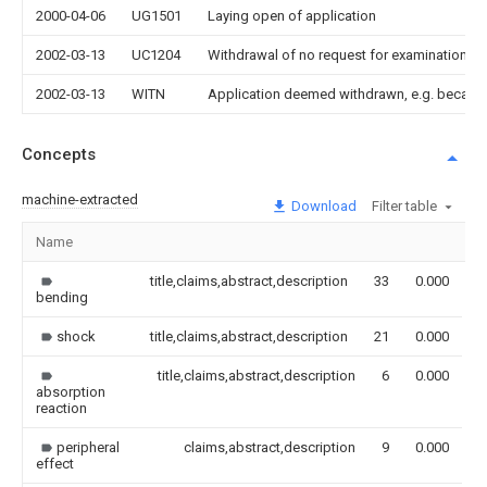
2000-04-06
UG1501
Laying open of application
2002-03-13
UC1204
Withdrawal of no request for examination
2002-03-13
WITN
Application deemed withdrawn, e.g. because
Concepts
machine-extracted
Download
Filter table
Name
I
title,claims,abstract,description
33
0.000
bending
shock
title,claims,abstract,description
21
0.000
title,claims,abstract,description
6
0.000
absorption
reaction
peripheral
claims,abstract,description
9
0.000
effect