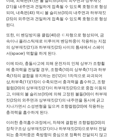
이때, 외측편(41)은 볼 슬리브(35)의 외주면과 상부재킷
(21)을 내주면과 견밀하게 접촉될 수 있도록 호형으로 형성
되며, 내측편(43) 역시 볼 슬리브(35)의 내주면과 하부재킷
(25)의 외주면과 견밀하게 접촉될 수 있도록 호형으로 형성
된다.
또한, 이 벤딩방지용 클립(40)은 ㄷ자형으로 형성되며, 금
속이나 플라스틱재로 이루어져 벤딩하중이 작용하는 지점
의 상부재킷(21)과 하부재킷(25) 사이의 틈새에서 스페이
서(spacer) 역할을 하게 된다.
이에 따라, 충돌사고에 의해 운전자의 인체 상부가 조향휠
에 충격력을 전달할 경우, 조향축(10)의 상부축(11)과 하부
축(15)의 결합을 유지하는 핀(12)이 1차적으로 파괴되어
상,하부축(11)(15)이 수축되면서 충격력을 흡수하고, 조향
컬럼(20)의 상부재킷(21)이 하부재킷(25)으로 중첩 이동되
고, 이때의 볼 슬리브(35)에 의해 고정된 볼들(30)이 하부재
킷(25)의 외주면과 상부재킷(21)의 내주면을 동시에 긁고
지나가면서 소성변형을 일으켜 조향컬럼(20)에 작용하는
충격력을 흡수하게 된다.
이러한 충격흡수과정에서, 차체에 결합된 조향컬럼(20)의
장착구조상 상부재킷(21)이나 하부재킷(25)으로부터 전달
되는 충격하중은 축방향의 중심으로 정확히 전달되지 않고