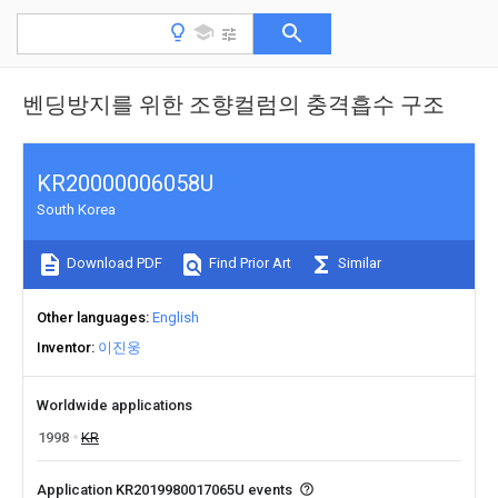
벤딩방지를 위한 조향컬럼의 충격흡수 구조
KR20000006058U
South Korea
Download PDF
Find Prior Art
Similar
Other languages
English
Inventor
이진웅
Worldwide applications
1998
KR
Application KR2019980017065U events