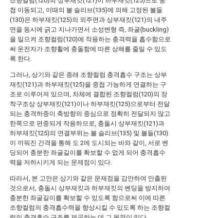
조향컬럼(120)의 상부재킷(121)이 하부재킷(125)으로 중
첩 이동되고, 이때의 볼 슬리브(135)에 의해 고정된 볼들
(130)은 하부재킷(125)의 외주면과 상부재킷(121)의 내주
면을 동시에 긁고 지나가면서 소성변형 즉, 좌굴(buckling)
을 일으켜 조향컬럼(120)에 작용하는 충격력을 흡수함으로
써 운전자가 조향휠에 충돌함에 따른 상해를 줄일 수 있도
록 한다.
그러나, 상기와 같은 종래 조향컬럼 충격흡수 구조는 상부
재킷(121)과 하부재킷(125)을 중첩 가능하게 연결하는 구
조로 이루어져 있으며, 차체에 결합된 조향컬럼(120)의 장
착구조상 상부재킷(121)이나 하부재킷(125)으로부터 전달
되는 충격하중이 축방향의 중심으로 정확히 전달되지 않고
한쪽으로 편중되게 작용하므로, 충돌시 상부재킷(121)과
하부재킷(125)의 연결부위는 볼 슬리브(135) 및 볼들(130)
이 끼워진 간격을 통해 도 2에 도시되는 바와 같이, 서로 벤
딩되어 충분한 좌굴길이를 확보할 수 없게 되어 충격흡수
력을 저하시키게 되는 문제점이 있다.
따라서, 본 고안은 상기와 같은 문제점을 감안하여 안출된
것으로서, 충돌시 상부재킷과 하부재킷의 벤딩을 방지하여
충분한 좌굴길이를 확보할 수 있도록 함으로써 이에 따른
조향컬럼의 충격흡수력을 향상시킬 수 있도록 하는 조향컬
럼의 충격흡수 구조를 제공하는 데 그 목적이 있다.