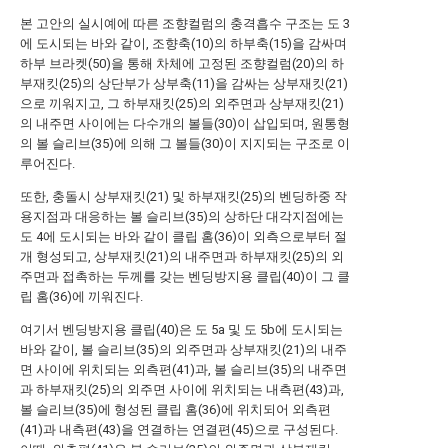
본 고안의 실시예에 따른 조향컬럼의 충격흡수 구조는 도 3
에 도시되는 바와 같이, 조향축(10)의 하부축(15)을 감싸며
하부 브라켓(50)을 통해 차체에 고정된 조향컬럼(20)의 하
부재킷(25)의 상단부가 상부축(11)을 감싸는 상부재킷(21)
으로 끼워지고, 그 하부재킷(25)의 외주면과 상부재킷(21)
의 내주면 사이에는 다수개의 볼들(30)이 삽입되며, 원통형
의 볼 슬리브(35)에 의해 그 볼들(30)이 지지되는 구조로 이
루어진다.
또한, 충돌시 상부재킷(21) 및 하부재킷(25)의 벤딩하중 작
용지점과 대응하는 볼 슬리브(35)의 상하단 대각지점에는
도 4에 도시되는 바와 같이 클립 홈(36)이 외측으로부터 절
개 형성되고, 상부재킷(21)의 내주면과 하부재킷(25)의 외
주면과 접촉하는 두께를 갖는 벤딩방지용 클립(40)이 그 클
립 홈(36)에 끼워진다.
여기서 벤딩방지용 클립(40)은 도 5a 및 도 5b에 도시되는
바와 같이, 볼 슬리브(35)의 외주면과 상부재킷(21)의 내주
면 사이에 위치되는 외측편(41)과, 볼 슬리브(35)의 내주면
과 하부재킷(25)의 외주면 사이에 위치되는 내측편(43)과,
볼 슬리브(35)에 형성된 클립 홈(36)에 위치되어 외측편
(41)과 내측편(43)을 연결하는 연결편(45)으로 구성된다.