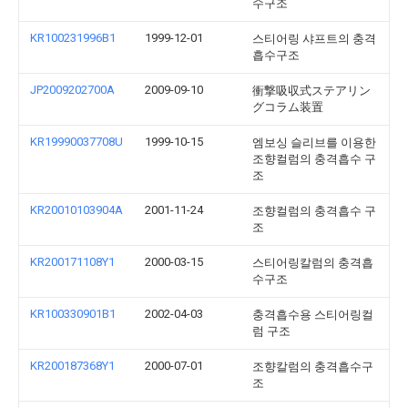
수구조
KR100231996B1
1999-12-01
스티어링 샤프트의 충격
흡수구조
JP2009202700A
2009-09-10
衝撃吸収式ステアリン
グコラム装置
KR19990037708U
1999-10-15
엠보싱 슬리브를 이용한
조향컬럼의 충격흡수 구
조
KR20010103904A
2001-11-24
조향컬럼의 충격흡수 구
조
KR200171108Y1
2000-03-15
스티어링칼럼의 충격흡
수구조
KR100330901B1
2002-04-03
충격흡수용 스티어링컬
럼 구조
KR200187368Y1
2000-07-01
조향칼럼의 충격흡수구
조