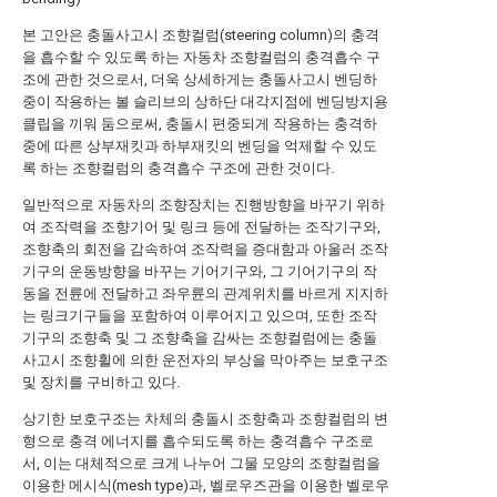
본 고안은 충돌사고시 조향컬럼(steering column)의 충격
을 흡수할 수 있도록 하는 자동차 조향컬럼의 충격흡수 구
조에 관한 것으로서, 더욱 상세하게는 충돌사고시 벤딩하
중이 작용하는 볼 슬리브의 상하단 대각지점에 벤딩방지용
클립을 끼워 둠으로써, 충돌시 편중되게 작용하는 충격하
중에 따른 상부재킷과 하부재킷의 벤딩을 억제할 수 있도
록 하는 조향컬럼의 충격흡수 구조에 관한 것이다.
일반적으로 자동차의 조향장치는 진행방향을 바꾸기 위하
여 조작력을 조향기어 및 링크 등에 전달하는 조작기구와,
조향축의 회전을 감속하여 조작력을 증대함과 아울러 조작
기구의 운동방향을 바꾸는 기어기구와, 그 기어기구의 작
동을 전륜에 전달하고 좌우륜의 관계위치를 바르게 지지하
는 링크기구들을 포함하여 이루어지고 있으며, 또한 조작
기구의 조향축 및 그 조향축을 감싸는 조향컬럼에는 충돌
사고시 조향휠에 의한 운전자의 부상을 막아주는 보호구조
및 장치를 구비하고 있다.
상기한 보호구조는 차체의 충돌시 조향축과 조향컬럼의 변
형으로 충격 에너지를 흡수되도록 하는 충격흡수 구조로
서, 이는 대체적으로 크게 나누어 그물 모양의 조향컬럼을
이용한 메시식(mesh type)과, 벨로우즈관을 이용한 벨로우