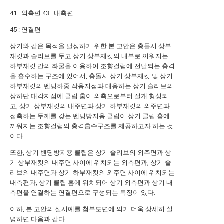
41 : 외측편 43 : 내측편
45 : 연결편
상기와 같은 목적을 달성하기 위한 본 고안은 충돌시 상부
재킷과 슬리브를 두고 상기 상부재킷의 내부로 끼워지는
하부재킷 간의 좌굴을 이용하여 조향컬럼에 전달되는 충격
을 흡수하는 구조에 있어서, 충돌시 상기 상부재킷 및 상기
하부재킷의 벤딩하중 작용지점과 대응하는 상기 슬리브의
상하단 대각지점에 클립 홈이 외측으로부터 절개 형성되
고, 상기 상부재킷의 내주면과 상기 하부재킷의 외주면과
접촉하는 두께를 갖는 벤딩방지용 클립이 상기 클립 홈에
끼워지는 조향컬럼의 충격흡수구조를 제공하고자 하는 것
이다.
또한, 상기 벤딩방지용 클립은 상기 슬리브의 외주면과 상
기 상부재킷의 내주면 사이에 위치되는 외측편과, 상기 슬
리브의 내주면과 상기 하부재킷의 외주면 사이에 위치되는
내측편과, 상기 클립 홈에 위치되어 상기 외측편과 상기 내
측편을 연결하는 연결편으로 구성되는 특징이 있다.
이하, 본 고안의 실시예를 첨부도면에 의거 더욱 상세히 설
명하면 다음과 같다.