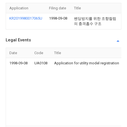
Application
Filing date
Title
KR2019980017065U
1998-09-08
벤딩방지를 위한 조향컬럼
의 충격흡수 구조
Legal Events
Date
Code
Title
1998-09-08
UA0108
Application for utility model registration