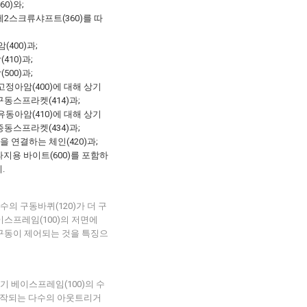
0)와;
2스크류샤프트(360)를 따
400)과;
410)과;
500)과;
고정아암(400)에 대해 상기
구동스프라켓(414)과;
유동아암(410)에 대해 상기
종동스프라켓(434)과;
을 연결하는 체인(420)과;
파지용 바이트(600)를 포함하
.
수의 구동바퀴(120)가 더 구
이스프레임(100)의 저면에
 구동이 제어되는 것을 특징으
기 베이스프레임(100)의 수
동작되는 다수의 아웃트리거