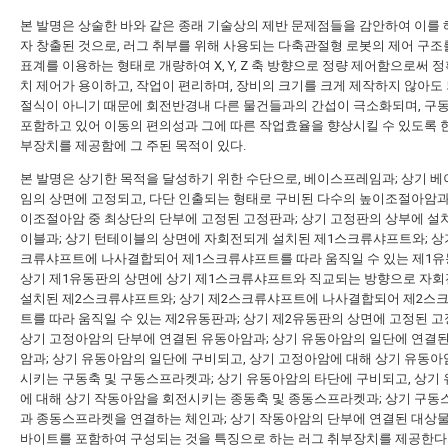
본 발명은 상술한 바와 같은 종래 기술상의 제반 문제점들을 감안하여 이를
자 창출된 것으로, 러그 취부를 위해 사용되는 다축관절형 로봇의 제어 구조
표계를 이용하는 형태로 개량하여 X, Y, Z 축 방향으로 정량 제어함으로써 
치 제어가 용이하고, 작업이 편리하며, 장비의 크기를 크게 제작하지 않아도 
절식이 아니기 때문에 회전반경내 다른 물건들과의 간섭이 극소화되며, 구
포함하고 있어 이동의 편의성과 그에 따른 작업효율을 향상시킬 수 있도록 한
부장치를 제공함에 그 주된 목적이 있다.
본 발명은 상기한 목적을 달성하기 위한 수단으로, 베이스프레임과; 상기 
임의 상면에 고정되고, 다단 인출되는 형태로 구비된 다수의 높이조절아암과;
이조절아암 중 최상단의 단부에 고정된 고정판과; 상기 고정판의 상부에 설
이블과; 상기 턴테이블의 상면에 자회전되게 설치된 제1스크류샤프트와; 상
크류샤프트에 나사결합되어 제1스크류샤프트를 따라 움직일 수 있는 제1유
상기 제1유동판의 상면에 상기 제1스크류샤프트와 직교되는 방향으로 자
설치된 제2스크류샤프트와; 상기 제2스크류샤프트에 나사결합되어 제2스
트를 따라 움직일 수 있는 제2유동판과; 상기 제2유동판의 상면에 고정된 
상기 고정아암의 단부에 연결된 유동아암과; 상기 유동아암의 일단에 연결
암과; 상기 유동아암의 일단에 구비되고, 상기 고정아암에 대해 상기 유동아
시키는 구동축 및 구동스프라켓과; 상기 유동아암의 타단에 구비되고, 상기
에 대해 상기 작동아암을 회전시키는 종동축 및 종동스프라켓과; 상기 구
과 종동스프라켓을 연결하는 체인과; 상기 작동아암의 단부에 연결된 대상
바이트를 포함하여 구성되는 것을 특징으로 하는 러그 취부장치를 제공한다