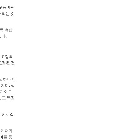
 구동바퀴
어되는 것
록 유압
있다.
 고정되
고정된 것
 하나 이
지며; 상
 가이드
 그 특징
 회전시킬
 제어가
비를 통