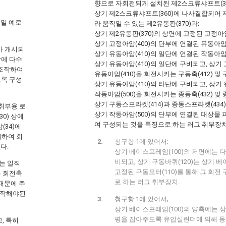
향으로 자회전되게 설치된 제2스크류샤프트(36
상기 제2스크류샤프트(360)에 나사결합되어 제
 일 예로
라 움직일 수 있는 제2유동판(370)과;
상기 제2유동판(370)의 상면에 고정된 고정아암(
상기 고정아암(400)의 단부에 연결된 유동아암(
가 개시되
상기 유동아암(410)의 일단에 연결된 작동아암(
 상에 다수
상기 유동아암(410)의 일단에 구비되고, 상기 
절 조작하여
유동아암(410)을 회전시키는 구동축(412) 및 
도록 구성
상기 유동아암(410)의 타단에 구비되고, 상기 
작동아암(500)을 회전시키는 종동축(432) 및 
상기 구동스프라켓(414)과 종동스프라켓(434)
 취부용 로
상기 작동아암(500)의 단부에 연결된 대상물 
30) 상에
여 구성되는 것을 특징으로 하는 러그 취부장치
(34)에
비하여 회
청구항 1에 있어서;
다.
상기 베이스프레임(100)의 저면에는 다
비되고, 상기 구동바퀴(120)는 상기 베
는 일직
고정된 구동모터(110)를 통해 그 회전
는 회전축
로 하는 러그 취부장치.
때문에 주
조작해야된
청구항 1에 있어서;
상기 베이스프레임(100)의 양측에는 상
평을 잡아주도록 유압실린더에 의해 
, 특히