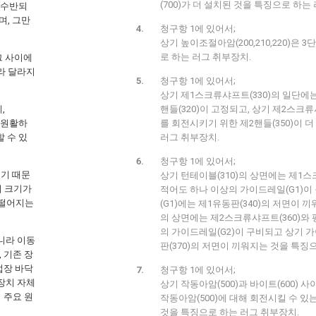
(700)가 더 설치된 것을 특징으로 하는
 수반되
며, 그만
청구항 1에 있어서;
상기 높이조절아암(200,210,220)은
로 하는 러그 취부장치.
그 사이에
라 달라지
청구항 1에 있어서;
상기 제1스크류샤프트(330)의 일단에
,
핸들(320)이 고정되고, 상기 제2스크류
 원활하
를 회전시키기 위한 제2핸들(350)이 
할 수 있
러그 취부장치.
청구항 1에 있어서;
있기 때문
상기 턴테이블(310)의 상면에는 제1스
의 크기가
적어도 하나 이상의 가이드레일(G1)이
 떨어지는
(G1)에는 제1유동판(340)의 저면이 끼
의 상면에는 제2스크류샤프트(360)와
의 가이드레일(G2)이 구비되고 상기 가
니라 이동
판(370)의 저면이 끼워지는 것을 특징
 기존 장
업장 바닥
청구항 1에 있어서;
장치 자체
상기 작동아암(500)과 바이트(600) 사
 주요 원
작동아암(500)에 대해 회전시킬 수 있는
것을 특징으로 하는 러그 취부장치.