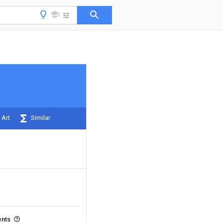
 Art
Similar
ents