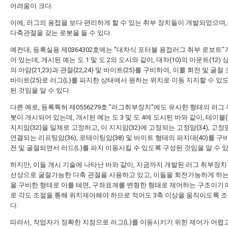
어려움이 크다.
이에, 러그의 용접을 보다 편리하게 할 수 있는 취부 장치들이 개발되었으며,
다축관절을 갖는 로봇을 들 수 있다.
예컨대, 등록실용 제0364302호에는 "대차식 포터블 용접러그 취부 로보트"
어 있는데, 개시된 예는 도 1 및 도 2의 도시와 같이, 대차(10)의 마운트(12)
의 아암(21,23)과 관절(22,24) 및 바이트(25)를 구비하여, 이를 회전 및 굴
바이트(25)로 러그(L)를 파지한 상태에서 원하는 위치로 이동 지지할 수 있
된 것임을 알 수 있다.
다른 예로, 등록특허 제0556279호 "러그취부장치"에도 유사한 형태의 러그
봇이 개시되어 있는데, 개시된 예는 도 3 및 도 4에 도시된 바와 같이, 테이블(
지지암(32)을 일체로 고정하고, 이 지지암(32)에 고정되는 고정암(34), 고정암
연결되는 리프팅암(36), 로테이팅암(38) 및 바이트 형태의 파지대(40)를 구
전 및 굴절되면서 러드(L)를 파지 이동시킬 수 있도록 구성된 것임을 알 수 있
하지만, 이들 개시 기술에 나타난 바와 같이, 지금까지 개발된 러그 취부장치
선상으로 굴절가능한 다축 관절을 사용하고 있고, 이들을 회전가능하게 하
을 구비한 형태로 이를 테면, 구좌표계를 변형한 형태로 제어하는 구조이기 
로 각도 조절을 통해 위치제어해야 하므로 적어도 3축 이상을 움직이도록 
다.
따라서, 작업자가 정확한 지점으로 러그(L)를 이동시키기 위한 제어가 어렵고