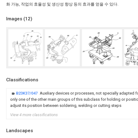
화 가능, 작업의 효율성 및 생산성 향상 등의 효과를 얻을 수 있다.
Images (
12
)
Classifications
B23K37/047
Auxiliary devices or processes, not specially adapted 
only one of the other main groups of this subclass for holding or posi
adjust its position between soldering, welding or cutting steps
View 4 more classifications
Landscapes