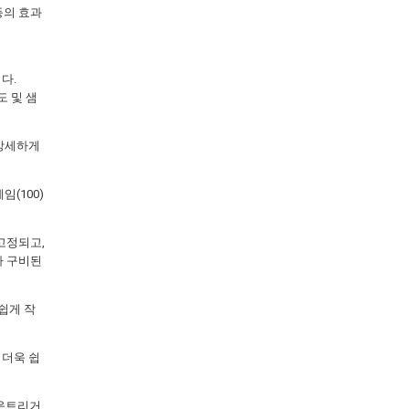
등의 효과
다.
도 및 샘
 상세하게
임(100)
 고정되고,
가 구비된
 쉽게 작
 더욱 쉽
아웃트리거