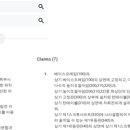
Claims
(7)
베이스프레임(100)과;
 취부시
상기 베이스프레임(100)의 상면에 고정되고,
한 위치
다수의 높이조절아암(200,210,220)과;
선된 러
상기 높이조절아암(200,210,22)중 최상단의 
상기 고정판(300)의 상부에 설치된 턴테이블(31
상기 턴테이블(310)의 상면에 자회전되게 설치
조립전 각
와;
이를 이용
상기 제1스크류샤프트(330)에 나사결합되어 제
라 움직일 수 있는 제1유동판(340)과;
상기 제1유동판(340)의 상면에 상기 제1스크
 불편함과