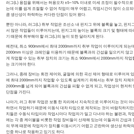
러그(L) 용접을 위해서는 허용오차 ±5~10% 이내로 미세 조정이 필수적으로
는데 이를 쉽게 조절할 수 없어 작업이 매우 어렵고, 작업시간이 많이 소요되
큼 생산성이 하락하는 커다란 단점이 있어 왔다.
뿐만 아니라, 러그(L) 취부 작업은 조선소 내 핀지그 위에 블록을 놓고, 핀지
서 많은 작업들이 이루어지는데, 핀지그의 높이는 블록의 크기 및 형태에 따
기 때문에 취부해야 할 러그(L)의 높이 또한 달라지게 된다.
예컨대, 최소 900mm에서 최대 2000mm까지 취부 작업이 이루어지게 되는데
2000mm 이상은 크레인을 이용하기 때문에 블록과의 간섭을 일으키지 않고
게 작업할 수 있는 취부 장치의 크기는 최소 900mm에서 2000mm까지 작업
는 크기여야 한다.
그러나, 종래 장비는 회전 제어와, 굴절에 의한 곡선 제어 형태로 이루어져 
에 최대 2000mm까지 작업할 수 있도록 설계하기 위해서는 취부 장치 자체
2000mm를 넘게 되어 블록과의 간섭을 피할 수 없게 되고, 작업성이 현저히
단점을 가진다.
나아가, 러그 취부 작업은 보통 한 자리에서 지속적으로 이루어지는 것이 아
하면서 작업하기 때문에 이동식 대차 타입으로 제작되는 것이 바람직하지만,
치들은 수동식 타입이라 작업시마다 작업자가 밀고 다녀야 하는 불편과, 작
에는 각 종 케이블을 비롯한 작업 장비들이 산재해 있는데 이들과의 간섭과 
의 무께 때문에 작업자가 장치를 이동시키기 어렵고 곤란하여 생산성 하락의
인중 하나로 작용하고 있기도 하다.