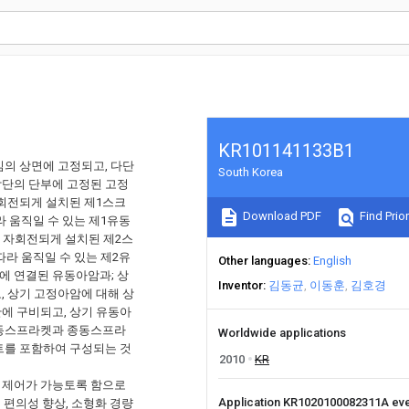
KR101141133B1
임의 상면에 고정되고, 다단
South Korea
상단의 단부에 고정된 고정
자회전되게 설치된 제1스크
Download PDF
Find Prior
 움직일 수 있는 제1유동
 자회전되게 설치된 제2스
라 움직일 수 있는 제2유
Other languages
English
에 연결된 유동아암과; 상
Inventor
김동균
이동훈
김호경
, 상기 고정아암에 대해 상
에 구비되고, 상기 유동아
구동스프라켓과 종동스프라
Worldwide applications
트를 포함하여 구성되는 것
2010
KR
원 제어가 가능토록 함으로
Application KR1020100082311A ev
 편의성 향상, 소형화 경량