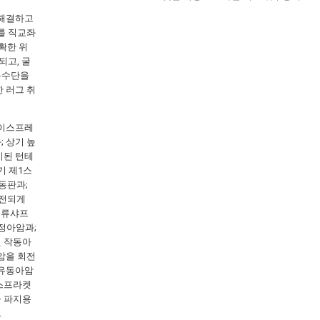
 해결하고
를 직교좌
정확한 위
되고, 굴
동수단을
 러그 취
베이스프레
 상기 높
치된 턴테
기 제1스
동판과;
회전되게
크류샤프
고정아암과;
된 작동아
암을 회전
 유동아암
동스프라켓
물 파지용
.