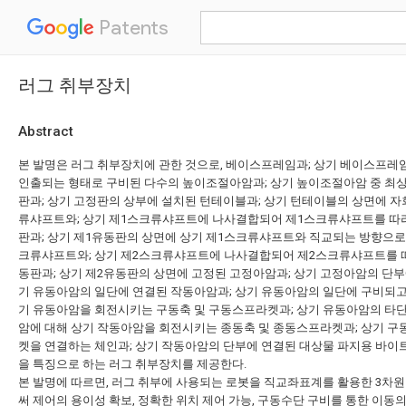
Patents
러그 취부장치
Abstract
본 발명은 러그 취부장치에 관한 것으로, 베이스프레임과; 상기 베이스프레
인출되는 형태로 구비된 다수의 높이조절아암과; 상기 높이조절아암 중 최
판과; 상기 고정판의 상부에 설치된 턴테이블과; 상기 턴테이블의 상면에 
류샤프트와; 상기 제1스크류샤프트에 나사결합되어 제1스크류샤프트를 따라
판과; 상기 제1유동판의 상면에 상기 제1스크류샤프트와 직교되는 방향으로
크류샤프트와; 상기 제2스크류샤프트에 나사결합되어 제2스크류샤프트를 따
동판과; 상기 제2유동판의 상면에 고정된 고정아암과; 상기 고정아암의 단부
기 유동아암의 일단에 연결된 작동아암과; 상기 유동아암의 일단에 구비되고
기 유동아암을 회전시키는 구동축 및 구동스프라켓과; 상기 유동아암의 타단
암에 대해 상기 작동아암을 회전시키는 종동축 및 종동스프라켓과; 상기 
켓을 연결하는 체인과; 상기 작동아암의 단부에 연결된 대상물 파지용 바이
을 특징으로 하는 러그 취부장치를 제공한다.
본 발명에 따르면, 러그 취부에 사용되는 로봇을 직교좌표계를 활용한 3차
써 제어의 용이성 확보, 정확한 위치 제어 가능, 구동수단 구비를 통한 이동의