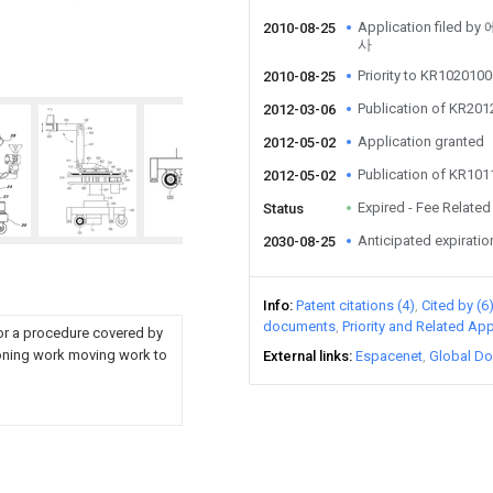
Application fil
2010-08-25
사
Priority to KR10201
2010-08-25
Publication of KR20
2012-03-06
Application granted
2012-05-02
Publication of KR10
2012-05-02
Expired - Fee Related
Status
Anticipated expiratio
2030-08-25
Info
Patent citations (4)
Cited by (6
documents
Priority and Related App
for a procedure covered by
tioning work moving work to
External links
Espacenet
Global Do