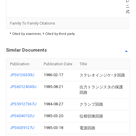
レク
ニク
式会
Family To Family Citations
* Cited by examiner, † Cited by third party
Similar Documents
Publication
Publication Date
Title
JPS6126350U
1986-02-17
ステレオインジケ−タ回路
JPS60124045U
1985-08-21
出力トランジスタの保護
回路
JPS59127367U
1984-08-27
クランプ回路
JPS6040132U
1985-03-20
位相切換回路
JPS6039127U
1985-03-18
電源回路