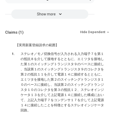
Show more
Claims
(1)
Hide Dependent
【実用新案登録請求の範囲】
ステレオ／モノ切換信号が入力される入力端子７を第１
の抵抗８を介して接地するとともに、エミツタを接地し
た第１のスイッチングトランジスタ９のベースに接続し
、当該第１のスイッチングトランジスタ９のコレクタを
第２の抵抗１１を介して電源１４に接続するとともに、
エミツタを接地した第２のスイッチングトランジスタ１
０のベースに接続し、当該第２のスイッチングトランジ
スタ１０のコレクタを第３の抵抗１２、ステレオインジ
ケータ１３を介して上記電源１４に接続した構成におい
て、上記入力端子７をコンデンサ１７を介して上記電源
１４に接続したことを特徴とするステレオインジケータ
回路。