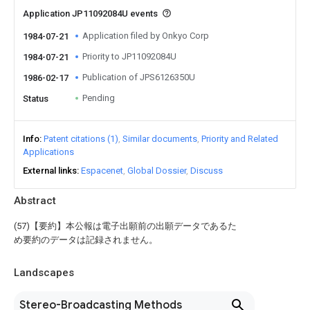
Application JP11092084U events
Application filed by Onkyo Corp
1984-07-21
Priority to JP11092084U
1984-07-21
Publication of JPS6126350U
1986-02-17
Pending
Status
Info
Patent citations (1)
Similar documents
Priority and Related
Applications
External links
Espacenet
Global Dossier
Discuss
Abstract
(57)【要約】本公報は電子出願前の出願データであるた
め要約のデータは記録されません。
Landscapes
Stereo-Broadcasting Methods