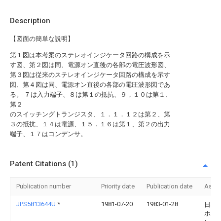
Description
【図面の簡単な説明】
第１図は本考案のステレオインジケータ回路の構成を示
す図、第２図は同、電源オン直後の各部の電圧波形図、
第３図は従来のステレオインジケータ回路の構成を示す
図、第４図は同、電源オン直後の各部の電圧波形図であ
る。 ７は入力端子、８は第１の抵抗、９，１０は第１、
第２
のスイッチングトランジスタ、１．１．１２は第２、第
３の抵抗、１４は電源、１５．１６は第１、第２の出力
端子、１７はコンデンサ。
Patent Citations (1)
Publication number
Priority date
Publication date
Assi
JPS5813644U
*
1981-07-20
1983-01-28
日本
ホー