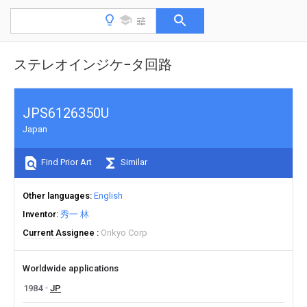
ステレオインジケ−タ回路
JPS6126350U
Japan
Find Prior Art
Similar
Other languages
English
Inventor
秀一 林
Current Assignee
Onkyo Corp
Worldwide applications
1984
JP