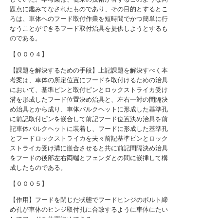
題点に鑑みてなされたものであり、その目的とするとこ
ろは、車体へのフード取付作業を短時間でかつ簡単に行
なうことができるフード取付治具を提供しようとするも
のである。
【０００４】
【課題を解決するための手段】上記課題を解決すべく本
考案は、車体の所定位置にフードを取付けるための治具
において、基準ピンと取付ピンとロックストライカ受け
溝を形成したフード位置決め治具と、左右一対の間隔決
め治具とから成り、車体バルクヘットに形成した基準孔
に前記取付ピンを嵌合して前記フード位置決め治具を前
記車体バルクヘットに装着し、フードに形成した基準孔
とフードロックストライカを夫々前記基準ピンとロック
ストライカ受け溝に嵌合させると共に前記間隔決め治具
をフードの後部左右両端とフェンダとの間に嵌挿して構
成したものである。
【０００５】
【作用】フードを閉じた状態でフードヒンジのボルト締
め孔が車体のヒンジ取付孔に合致するように車体にたい