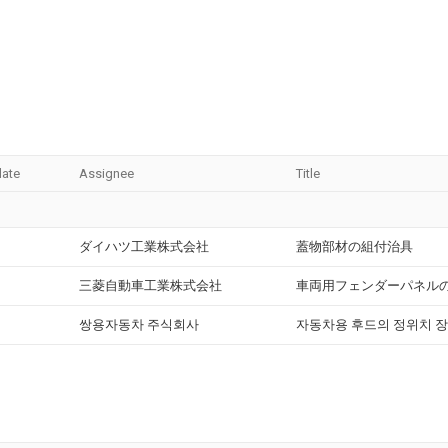
date
Assignee
Title
ダイハツ工業株式会社
蓋物部材の組付治具
三菱自動車工業株式会社
車両用フェンダーパネル
쌍용자동차 주식회사
자동차용 후드의 정위치 