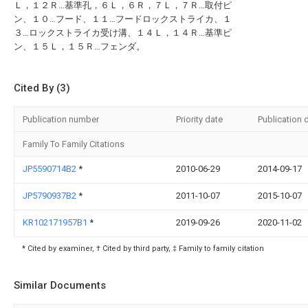
Ｌ，１２Ｒ…基準孔，６Ｌ，６Ｒ，７Ｌ，７Ｒ…取付ピ
ン、１０…フード、１１…フードロックストライカ、１
３…ロックストライカ受け溝、１４Ｌ，１４Ｒ…基準ピ
ン、１５Ｌ，１５Ｒ…フェンダ。
Cited By (3)
Publication number
Priority date
Publication 
Family To Family Citations
JP5590714B2
*
2010-06-29
2014-09-17
JP5790937B2
*
2011-10-07
2015-10-07
KR102171957B1
*
2019-09-26
2020-11-02
* Cited by examiner, † Cited by third party, ‡ Family to family citation
Similar Documents