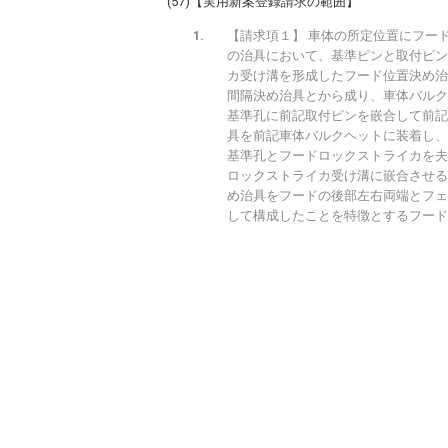
(57)【実用新案登録請求の範囲】
【請求項１】 車体の所定位置にフー
の治具において、基準ピンと取付ピン
カ受け溝を形成したフード位置決め治
間隔決め治具とから成り、車体バルク
基準孔に前記取付ピンを嵌合して前記
具を前記車体バルクヘットに装着し、
基準孔とフードロックストライカを夫
ロックストライカ受け溝に嵌合させる
め治具をフードの後部左右両端とフェ
して構成したことを特徴とするフード