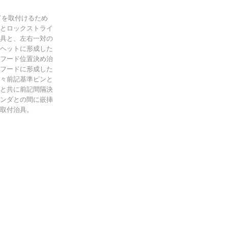
ドを取付けるため
とロックストライ
具と、左右一対の
ヘットに形成した
フード位置決め治
フードに形成した
々前記基準ピンと
と共に前記間隔決
ンダとの間に嵌挿
取付治具。