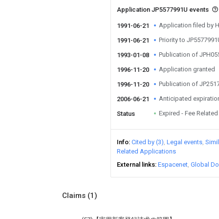
Application JP5577991U events
Application filed by
1991-06-21
Priority to JP557799
1991-06-21
Publication of JPH0
1993-01-08
Application granted
1996-11-20
Publication of JP25
1996-11-20
Anticipated expiratio
2006-06-21
Expired - Fee Related
Status
Info
Cited by (3)
Legal events
Simi
Related Applications
External links
Espacenet
Global Do
Claims
(1)