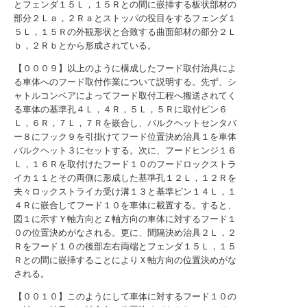
とフェンダ１５Ｌ，１５Ｒとの間に嵌挿する板状部材の
部分２Ｌａ，２Ｒａとストッパの役目をするフェンダ１
５Ｌ，１５Ｒの外観形状と合致する曲面部材の部分２Ｌ
ｂ，２Ｒｂとから形成されている。
【０００９】以上のように構成したフード取付治具によ
る車体へのフード取付作業について説明する。先ず、シ
ャトルコンベアによってフード取付工程へ搬送されてく
る車体の基準孔４Ｌ，４Ｒ，５Ｌ，５Ｒに取付ピン６
Ｌ，６Ｒ，７Ｌ，７Ｒを嵌合し、バルクヘットセンタバ
ー８にフック９を引掛けてフード位置決め治具１を車体
バルクヘット３にセットする。次に、フードヒンジ１６
Ｌ，１６Ｒを取付けたフード１０のフードロックストラ
イカ１１とその両側に形成した基準孔１２Ｌ，１２Ｒを
夫々ロックストライカ受け溝１３と基準ピン１４Ｌ，１
４Ｒに嵌合してフード１０を車体に載置する。すると、
図１に示すＹ軸方向とＺ軸方向の車体に対するフード１
０の位置決めがなされる。更に、間隔決め治具２Ｌ，２
Ｒをフード１０の後部左右両端とフェンダ１５Ｌ，１５
Ｒとの間に嵌挿することによりＸ軸方向の位置決めがな
される。
【００１０】このようにして車体に対するフード１０の