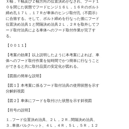
Ｘ軸，Ｙ軸及びＺ軸方向の位置決めがなされ、フード１
０を閉じた状態でフードヒンジ１６Ｌ，１６Ｒのボルト
締め孔１７Ｌ，１７Ｒが車体のヒンジ取付孔（不図示）
に合致する。そして、ボルト締めを行なった後にフード
位置決め治具１と間隔決め治具２Ｌ，２Ｒを取外してフ
ード取付治具による車体へのフード取付作業が完了す
る。
【００１１】
【考案の効果】以上説明したように本考案によれば、車
体へのフード取付作業を短時間でかつ簡単に行なうこと
ができると共に取付品質の安定化が図れる。
【図面の簡単な説明】
【図１】本考案に係るフード取付治具の使用状態を示す
分解斜視図
【図２】車体にフードを取付けた状態を示す斜視図
【符号の説明】
１…フード位置決め治具、２Ｌ，２Ｒ…間隔決め治具、
３…車体バルクヘット、４Ｌ，４Ｒ，５Ｌ，５Ｒ，１２