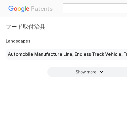
Patents
フード取付治具
Landscapes
Automobile Manufacture Line, Endless Track Vehicle, Tr
Show more