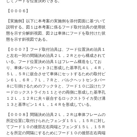
してフードを位置決めできる。
【０００６】
【実施例】以下に本考案の実施例を添付図面に基づいて
説明する。図１は本考案に係るフード取付治具の使用状
態を示す分解斜視図、図２は車体にフードを取付けた状
態を示す斜視図である。
【０００７】フード取付治具は、フード位置決め治具１
と左右一対の間隔決め治具２Ｌ，２Ｒとから構成されて
いる。フード位置決め治具１はフレーム構造をしてお
り、車体バルクヘット３に形成した基準孔４Ｌ，４Ｒ，
５Ｌ，５Ｒに嵌合させて車体にセットするための取付ピ
ン６Ｌ，６Ｒ，７Ｌ，７Ｒと、バルクヘットセンタバー
８に引掛けるためのフック９と、フード１０に設けたフ
ードロックストライカ１１とその両側に形成した基準孔
１２Ｌ，１２Ｒに夫々嵌合するロックストライカ受け溝
１３と基準ピン１４Ｌ，１４Ｒを形成している。
【０００８】間隔決め治具２Ｌ，２Ｒは車体フレームの
所定位置に取付けられたフェンダ１５Ｌ，１５Ｒに対し
てフード１０の後部左右両端とフェンダ１５Ｌ，１５Ｒ
とを所定の間隔にするためにフード１０の後部左右両端