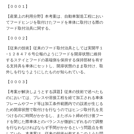
【０００１】
【産業上の利用分野】本考案は、自動車製造工程におい
てフードヒンジを取付けたフードを車体に取付ける際の
フード取付治具に関する。
【０００２】
【従来の技術】従来のフード取付治具としては実開平１
−１２８４７６号公報のようにフードを開扉状態に維持
するステイとフードの基端側を保持する保持部材を有す
る支持具を車体にセットし、開扉状態のまま取付け、取
外しを行なうようにしたものが知られている。
【０００３】
【考案が解決しようとする課題】従来の技術で述べたも
のにおいては、プレスや溶接工程を経て加工される車体
フレームやフード等は加工条件範囲内での誤差が生じる
ため開扉状態で取付けを行なうのではヒンジ取付孔を見
つけるのに時間がかかるし、またボルト締め付け後フー
ドを閉じた際車体とのバランスが微妙にずれるので調整
を行なわなければならず手間がかかるという問題点を有
していた。本考案は、従来の技術が有するこのような問