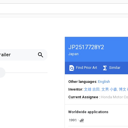
JP2517728Y2
Japan
ailer
Find Prior Art
Similar
Other languages
English
Inventor
文雄 吉田
文男 小森
博文
Current Assignee
Honda Motor Co
Worldwide applications
1991
JP