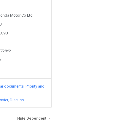
 Honda Motor Co Ltd
1U
5589U
17728Y2
n
lar documents
Priority and
ssier
Discuss
Hide Dependent