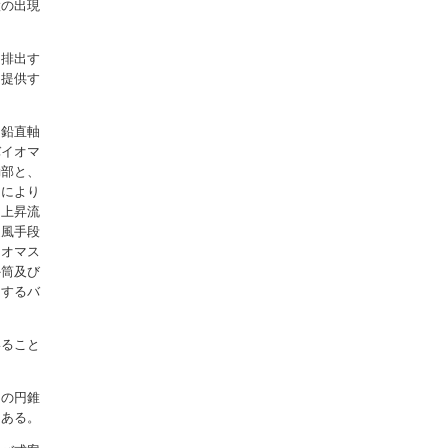
置の出現
に排出す
を提供す
を鉛直軸
バイオマ
動部と、
力により
て上昇流
送風手段
イオマス
外筒及び
とするバ
いること
きの円錐
にある。