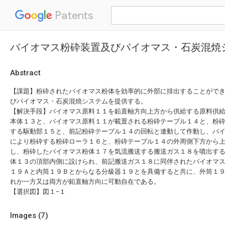
Patents
バイオマス粉砕装置及びバイオマス・石炭混焼
Abstract
【課題】粉砕されたバイオマス粉体を効率的に外部に排出することがで
びバイオマス・石炭混焼システムを提供する。
【解決手段】バイオマス原料１１を鉛直軸方向上方から供給する原料供
本体１３と、バイオマス原料１１が載置される粉砕テーブル１４と、粉
する駆動部１５と、前記粉砕テーブル１４の回転と連動して作動し、バ
により粉砕する粉砕ローラ１６と、粉砕テーブル１４の外周側下方から
し、粉砕したバイオマス粉体１７を気流搬送する搬送ガス１８を噴出す
体１３の頂部内側に設けられ、前記搬送ガス１８に同伴されたバイオマ
１９Ａと内筒１９Ｂとからなる分級器１９とを具備すると共に、外筒１
れか一方又は両方が鉛直軸方向に可動自在である。
【選択図】図１−１
Images (
7
)