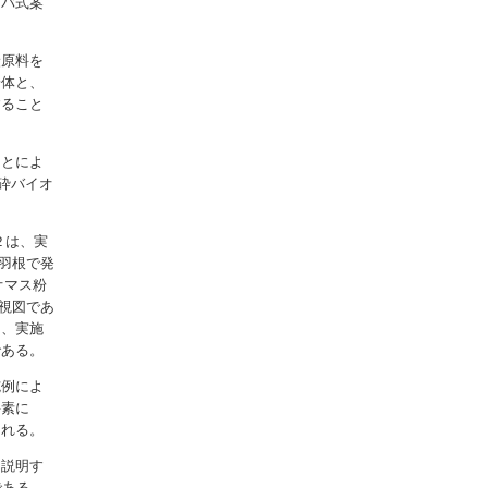
ーバ式案
炭原料を
粉体と、
すること
ことによ
砕バイオ
２は、実
羽根で発
オマス粉
視図であ
は、実施
である。
施例によ
要素に
まれる。
て説明す
である。