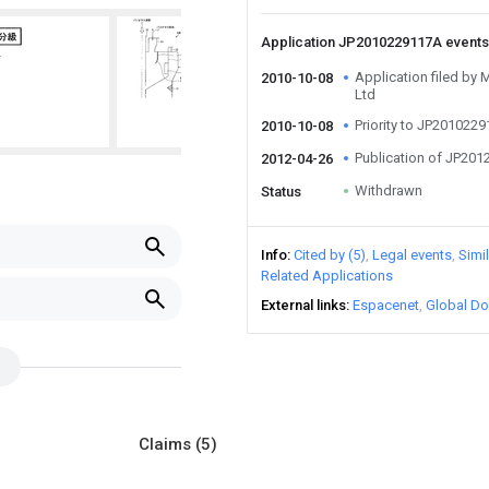
Application JP2010229117A event
Application filed by 
2010-10-08
Ltd
Priority to JP201022
2010-10-08
Publication of JP20
2012-04-26
Withdrawn
Status
Info
Cited by (5)
Legal events
Simi
Related Applications
External links
Espacenet
Global Do
Claims
(5)