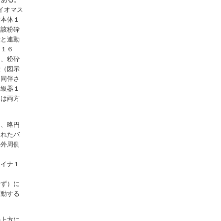
イオマス
置本体１
、該粉砕
転と連動
ラ１６
し、粉砕
段（図示
に同伴さ
分級器１
又は両方
は、略円
されたバ
の外周側
ライナ１
せず）に
駆動する
の上方に