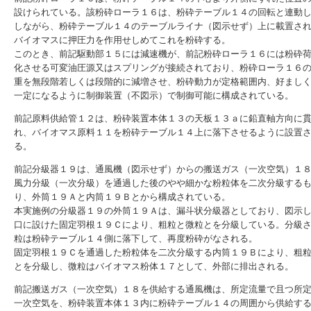
設けられている。該粉砕ローラ１６は、粉砕テーブル１４の回転と連動
しながら、粉砕テーブル１４のテーブルライナ（図示せず）上に載置さ
バイオマスに押圧力を作用せしめてこれを粉砕する。
このとき、前記駆動部１５には減速機が、前記粉砕ローラ１６には粉砕
化させる可変油圧源又はスプリングが接続されており、粉砕ローラ１６
重を無段階若しくは段階的に減増させ、粉砕動力が定格範囲内、好まし
一定になるように制御装置（不図示）で制御可能に構成されている。
前記原料供給管１２は、粉砕装置本体１３の天板１３ａに鉛直軸方向に
れ、バイオマス原料１１を粉砕テーブル１４上に落下させるように設置
る。
前記分級器１９は、通風機（図示せず）からの搬送ガス（一次空気）１
風力分級（一次分級）を通過した後のやや細かな粉粒体を二次分級する
り、外筒１９Ａと内筒１９Ｂとから構成されている。
本実施例の分級器１９の外筒１９Ａは、漏斗状分級器としており、図示
口に設けた固定羽根１９Ｃにより、粗粒と微粒とを分級している。分級
粒は粉砕テーブル１４側に落下して、再度粉砕がなされる。
固定羽根１９Ｃを通過した粉粒体を二次分級する内筒１９Ｂにより、粗
とを分級し、微粒はバイオマス粉体１７として、外部に排出される。
前記搬送ガス（一次空気）１８を供給する通風機は、所定流量で且つ所
一次空気を、粉砕装置本体１３内に粉砕テーブル１４の周囲から供給す