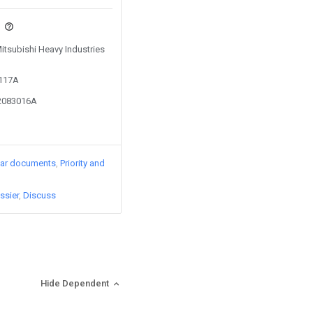
s
Mitsubishi Heavy Industries
9117A
12083016A
lar documents
Priority and
ssier
Discuss
Hide Dependent