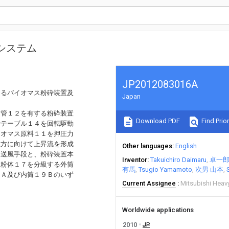
システム
JP2012083016A
きるバイオマス粉砕装置及
Japan
給管１２を有する粉砕装置
Download PDF
Find Prior
砕テーブル１４を回転駆動
イオマス原料１１を押圧力
上方に向けて上昇流を形成
Other languages
English
る送風手段と、粉砕装置本
Inventor
Takuichiro Daimaru
卓一郎
ス粉体１７を分級する外筒
有馬
Tsugio Yamamoto
次男 山本
９Ａ及び内筒１９Ｂのいず
Current Assignee
Mitsubishi Heavy
Worldwide applications
2010
JP