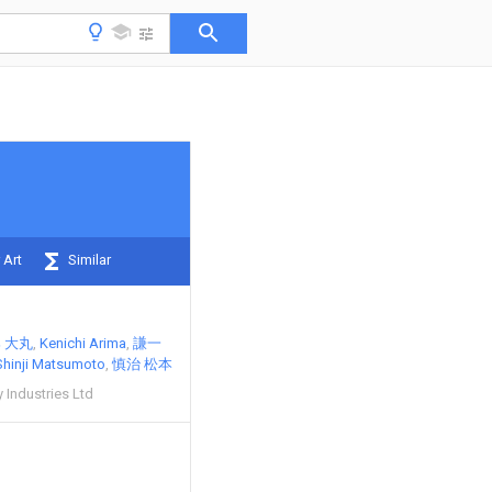
 Art
Similar
 大丸
Kenichi Arima
謙一
Shinji Matsumoto
慎治 松本
 Industries Ltd