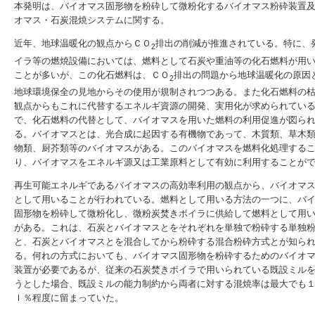
本発明は、バイオマス固形物を粉砕して微粉化するバイオマス粉砕装置
オマス・石炭混焼システムに関する。
近年、地球温暖化の観点からＣＯ
排出の削減が推進されている。特に、
2
イラ等の燃焼設備においては、燃料として石炭や重油等の化石燃料が用
ことが多いが、この化石燃料は、ＣＯ
排出の問題から地球温暖化の原因
2
地球環境保全の見地からその使用が規制されつつある。また化石燃料の
観点からもこれに代替するエネルギ資源の開発、実用化が求められてい
で、化石燃料の代替として、バイオマスを用いた燃料の利用促進が図ら
る。バイオマスとは、光合成に起因する有機物であって、木質類、草木
物類、厨芥類等のバイオマスがある。このバイオマスを燃料化処理する
り、バイオマスをエネルギ源又は工業原料として有効に利用することが
再生可能エネルギであるバイオマスの高効率利用の観点から、バイオマ
として用いることが行われている。燃料として用いる方法の一つに、バ
固形物を粉砕して微粉化し、微粉炭焚きボイラに供給して燃料として用
がある。これは、石炭とバイオマスとをそれぞれを単独で粉砕する単独
と、石炭とバイオマスとを混合してから粉砕する混合粉砕方式とが知ら
る。何れの方式においても、バイオマス固形物を粉砕するためのバイオ
装置が必要であるが、従来の石炭焚きボイラで用いられている既設ミル
うとした場合、既設ミルの能力制約から両者に対する混焼率は最大でも
ｌ％程度に留まっていた。