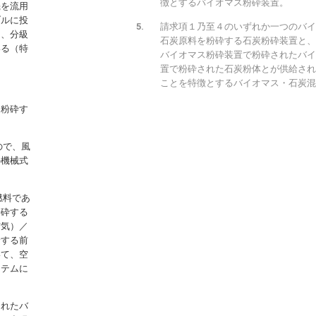
徴とするバイオマス粉砕装置。
機を流用
ブルに投
請求項１乃至４のいずれか一つのバイ
し、分級
石炭原料を粉砕する石炭粉砕装置と、
いる（特
バイオマス粉砕装置で粉砕されたバイ
置で粉砕された石炭粉体とが供給され
ことを特徴とするバイオマス・石炭混
を粉砕す
ので、風
の機械式
燃料であ
粉砕する
空気）／
給する前
いて、空
ステムに
されたバ