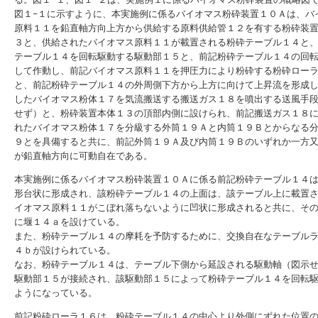
図１−１に示すように、本実施例に係るバイオマス粉砕装置１０Ａは、バ
原料１１を鉛直軸方向上方から供給する原料供給管１２を有する粉砕装
３と、供給されたバイオマス原料１１が載置される粉砕テーブル１４と
テーブル１４を回転駆動する駆動部１５と、前記粉砕テーブル１４の回
して作動し、前記バイオマス原料１１を押圧力により粉砕する粉砕ロー
と、前記粉砕テーブル１４の外周側下方から上方に向けて上昇流を形成
したバイオマス粉体１７を気流搬送する搬送ガス１８を噴出する送風手
せず）と、粉砕装置本体１３の頂部内側に設けられ、前記搬送ガス１８
れたバイオマス粉体１７を分級する外筒１９Ａと内筒１９Ｂとからなる
９とを具備すると共に、前記外筒１９Ａ及び内筒１９Ｂのいずれか一方
が鉛直軸方向に可動自在である。
本実施例に係るバイオマス粉砕装置１０Ａに係る前記粉砕テーブル１４
形台状に形成され、該粉砕テーブル１４の上面は、該テーブル上に載置
イオマス原料１１がこぼれ落ちないように凹状に形成されると共に、そ
に堰１４ａを設けている。
また、粉砕テーブル１４の摩耗を予防するために、交換自在なテーブル
４ｂが設けられている。
なお、粉砕テーブル１４は、テーブル下側から延設される駆動軸（図示
駆動部１５が接続され、該駆動部１５によって粉砕テーブル１４を回転
ようになっている。
前記粉砕ローラ１６は、粉砕テーブル１４の中心より外側にずれた位置