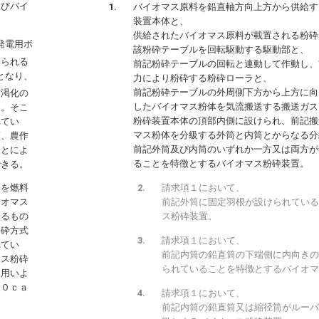
及びバイ
バイオマス原料を鉛直軸方向上方から供給す
装置本体と、
供給されたバイオマス原料が載置される粉砕
発電用ボ
該粉砕テーブルを回転駆動する駆動部と、
いられる
前記粉砕テーブルの回転と連動して作動し、
となり、
力により粉砕する粉砕ローラと、
前記粉砕テーブルの外周側下方から上方に向
枯渇化の
したバイオマス粉体を気流搬送する搬送ガス
る。そこ
粉砕装置本体の頂部内側に設けられ、前記搬
れてい
マス粉体を分級する外筒と内筒とからなる分
類、農作
前記外筒及び内筒のいずれか一方又は両方が
ことによ
ることを特徴とするバイオマス粉砕装置。
できる。
請求項１において、
スを燃料
前記外筒に固定羽根が設けられている
イオマス
ス粉砕装置。
いるもの
粉砕方式
請求項１において、
れてい
前記内筒の鉛直筒の下端側に内向きの
マス粉砕
られていることを特徴とするバイオマ
を用いよ
１０ｃａ
請求項１において、
前記内筒の鉛直筒又は縮径筒がルーバ