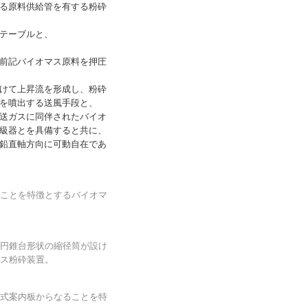
る原料供給管を有する粉砕
テーブルと、
前記バイオマス原料を押圧
けて上昇流を形成し、粉砕
を噴出する送風手段と、
送ガスに同伴されたバイオ
級器とを具備すると共に、
鉛直軸方向に可動自在であ
ことを特徴とするバイオマ
円錐台形状の縮径筒が設け
ス粉砕装置。
式案内板からなることを特