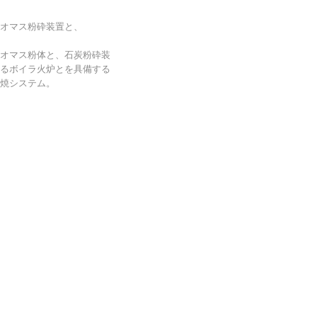
オマス粉砕装置と、
オマス粉体と、石炭粉砕装
るボイラ火炉とを具備する
焼システム。