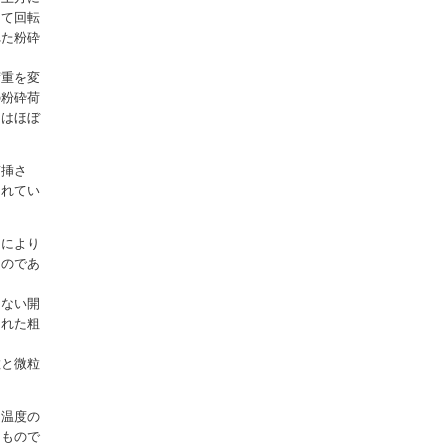
して回転
れた粉砕
荷重を変
の粉砕荷
くはほぼ
貫挿さ
されてい
８により
ものであ
しない開
された粗
粒と微粒
定温度の
るもので