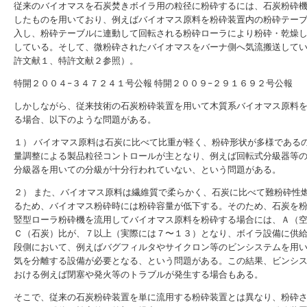
従来のバイオマスを石炭焚きボイラ用の粒径に粉砕するには、石炭粉砕
したものを用いており、例えばバイオマス原料を粉砕装置内の粉砕テー
入し、粉砕テーブルに連動して回転される粉砕ローラにより粉砕・乾燥
している。そして、微粉砕されたバイオマスをバーナ側へ気流搬送して
許文献１、特許文献２参照）。
特開２００４−３４７２４１号公報
特開２００９−２９１６９２号公報
しかしながら、従来技術の石炭粉砕装置を用いて木質系バイオマス原料
る場合、以下のような問題がある。
１） バイオマス原料は石炭に比べて比重が軽く、粉砕形状が多様である
量調整による製品粒径コントロールが主となり、例えば回転式分級器等
分級器を用いての分級が十分行われていない、という問題がある。
２） また、バイオマス原料は繊維質で柔らかく、石炭に比べて難粉砕性
るため、バイオマス粉砕時には粉砕容量が低下する。そのため、石炭を
竪型ローラ粉砕機を流用してバイオマス原料を粉砕する場合には、Ａ（
Ｃ（石炭）比が、７以上（実際には７〜１３）となり、ボイラ設備に供
段側において、例えばバグフィルタやサイクロン等のビンシステムを用
気を分離する設備が必要となる、という問題がある。この結果、ビンシ
おける例えば閉塞や発火等のトラブルが発生する場合もある。
そこで、従来の石炭粉砕装置を単に流用する粉砕装置とは異なり、粉砕