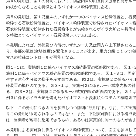
第４の発明は、第１の発明において、前記内筒の鉛直筒又は縮径筒がル
内板からなることを特徴とするバイオマス粉砕装置にある。
第５の発明は、第１乃至４のいずれか一つのバイオマス粉砕装置と、石
粉砕する石炭粉砕装置と、バイオマス粉砕装置で粉砕されたバイオマス
石炭粉砕装置で粉砕された石炭粉体とが供給されるボイラ火炉とを具備
を特徴とするバイオマス・石炭混焼システムにある。
本発明によれば、外筒及び内筒のいずれか一方又は両方を上下動させる
り、各部の流速(空塔速度)を変化させることが出来、重力分級によって粉
マスの粒径コントロールが可能となる。
図１−１は、実施例１に係るバイオマス粉砕装置の概略図である。
図１−
施例１に係るバイオマス粉砕装置の要部概略図である。
図１−３は、固定
生する遠心力分級の様子を示す図である。
図２は、実施例２に係るバイ
砕装置の概略図である。
図３−１は、実施例２に係るルーバ式案内板の斜
る。
図３−２は、実施例２に係るルーバ式案内板の断面図である。
図４
例３に係るボイラ火炉を備えたバイオマス・石炭混焼システムの概略図
以下、この発明につき図面を参照しつつ詳細に説明する。なお、この実
りこの発明が限定されるものではない。また、下記実施例における構成
は、当業者が容易に想定できるもの、あるいは実質的に同一のものが含
本発明による実施例に係るバイオマス粉砕装置について、図面を参照し
る。図１−１、図１−２は、実施例１に係るバイオマス粉砕装置の概略図