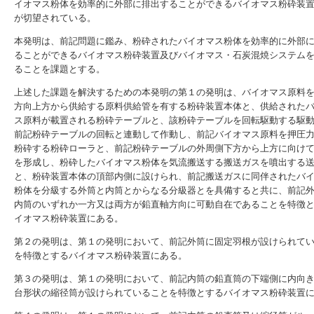
イオマス粉体を効率的に外部に排出することができるバイオマス粉砕装
が切望されている。
本発明は、前記問題に鑑み、粉砕されたバイオマス粉体を効率的に外部
ることができるバイオマス粉砕装置及びバイオマス・石炭混焼システム
ることを課題とする。
上述した課題を解決するための本発明の第１の発明は、バイオマス原料
方向上方から供給する原料供給管を有する粉砕装置本体と、供給された
ス原料が載置される粉砕テーブルと、該粉砕テーブルを回転駆動する駆
前記粉砕テーブルの回転と連動して作動し、前記バイオマス原料を押圧
粉砕する粉砕ローラと、前記粉砕テーブルの外周側下方から上方に向け
を形成し、粉砕したバイオマス粉体を気流搬送する搬送ガスを噴出する
と、粉砕装置本体の頂部内側に設けられ、前記搬送ガスに同伴されたバ
粉体を分級する外筒と内筒とからなる分級器とを具備すると共に、前記
内筒のいずれか一方又は両方が鉛直軸方向に可動自在であることを特徴
イオマス粉砕装置にある。
第２の発明は、第１の発明において、前記外筒に固定羽根が設けられて
を特徴とするバイオマス粉砕装置にある。
第３の発明は、第１の発明において、前記内筒の鉛直筒の下端側に内向
台形状の縮径筒が設けられていることを特徴とするバイオマス粉砕装置