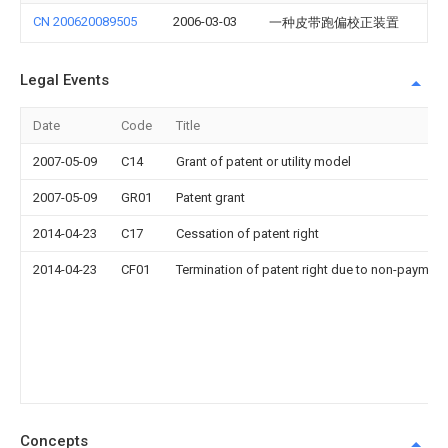
CN 200620089505
2006-03-03
一种皮带跑偏校正装置
Legal Events
Date
Code
Title
2007-05-09
C14
Grant of patent or utility model
2007-05-09
GR01
Patent grant
2014-04-23
C17
Cessation of patent right
2014-04-23
CF01
Termination of patent right due to non-payment
Concepts