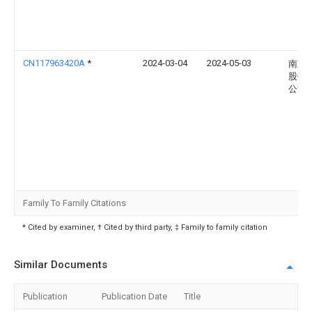
CN117963420A
*
2024-03-04
2024-05-03
南京
股份
公司
Family To Family Citations
* Cited by examiner, † Cited by third party, ‡ Family to family citation
Similar Documents
Publication
Publication Date
Title