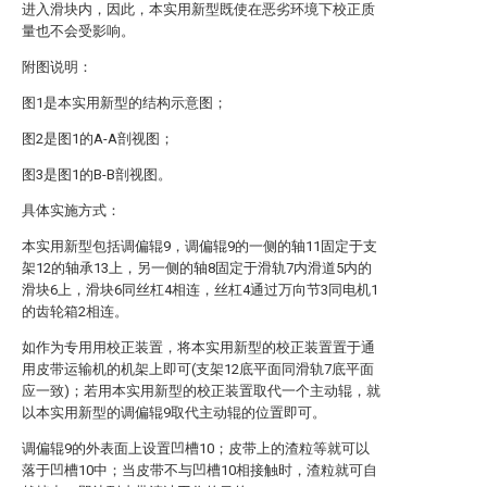
进入滑块内，因此，本实用新型既使在恶劣环境下校正质
量也不会受影响。
附图说明：
图1是本实用新型的结构示意图；
图2是图1的A-A剖视图；
图3是图1的B-B剖视图。
具体实施方式：
本实用新型包括调偏辊9，调偏辊9的一侧的轴11固定于支
架12的轴承13上，另一侧的轴8固定于滑轨7内滑道5内的
滑块6上，滑块6同丝杠4相连，丝杠4通过万向节3同电机1
的齿轮箱2相连。
如作为专用用校正装置，将本实用新型的校正装置置于通
用皮带运输机的机架上即可(支架12底平面同滑轨7底平面
应一致)；若用本实用新型的校正装置取代一个主动辊，就
以本实用新型的调偏辊9取代主动辊的位置即可。
调偏辊9的外表面上设置凹槽10；皮带上的渣粒等就可以
落于凹槽10中；当皮带不与凹槽10相接触时，渣粒就可自