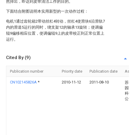
然掉出，即达到皮带清洁工作的目的。
下面结合附图说明本实用新型的一次动作过程：
电机1通过齿轮箱2带动丝杠4转动，丝杠4使滑块6沿滑轨7
内的滑道5运行的同时，绕支架12的轴承13旋转；使调偏
辊9偏移相应位置，使调偏辊9上的皮带校正到正常位置上
运行。
Cited By (9)
Publication number
Priority date
Publication date
Assi
CN102145826A
*
2010-11-12
2011-08-10
苏州
园区
科技
公司