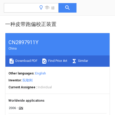
一种皮带跑偏校正装置
CN2897911Y
China
Download PDF
Find Prior Art
Similar
Other languages
English
Inventor
阮敬刚
Current Assignee
Individual
Worldwide applications
2006
CN