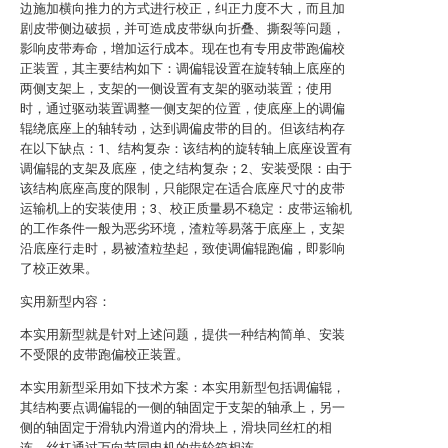
边施加横向推力的方式进行校正，纠正力度不大，而且加
剧皮带侧边破损，并可造成皮带纵向折叠、撕裂等问题，
影响皮带寿命，增加运行成本。现在也有专用皮带跑偏校
正装置，其主要结构如下：调偏辊设置在旋转轴上底座的
两侧支架上，支架的一侧设置有支架的驱动装置；使用
时，通过驱动装置调整一侧支架的位置，使底座上的调偏
辊绕底座上的轴转动，达到调偏皮带的目的。但该结构存
在以下缺点：1、结构复杂：该结构的旋转轴上底座设置有
调偏辊的支架及底座，使之结构复杂；2、安装受限：由于
该结构底座高度的限制，只能限定在适合底座尺寸的皮带
运输机上的安装使用；3、校正质量易不稳定：皮带运输机
的工作条件一般为恶劣环境，渣粒等易落于底座上，支架
沿底座行走时，易被渣粒垫起，致使调偏辊跑偏，即影响
了校正效果。
实用新型内容：
本实用新型就是针对上述问题，提供一种结构简单、安装
不受限的皮带跑偏校正装置。
本实用新型采用如下技术方案：本实用新型包括调偏辊，
其结构要点调偏辊的一侧的轴固定于支架的轴承上，另一
侧的轴固定于滑轨内滑道内的滑块上，滑块同丝杠的相
连，丝杠通过万向节同电机的齿轮箱相连。