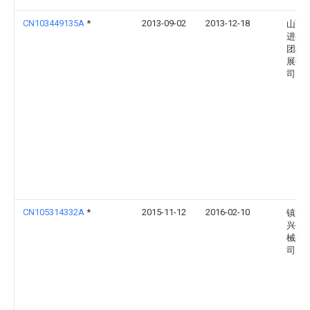
CN103449135A
*
2013-09-02
2013-12-18
山西
进出
团科
展有
司
CN105314332A
*
2015-11-12
2016-02-10
镇江
兴包
械有
司