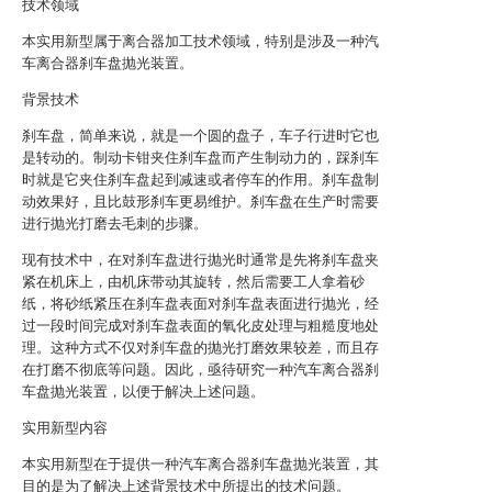
技术领域
本实用新型属于离合器加工技术领域，特别是涉及一种汽
车离合器刹车盘抛光装置。
背景技术
刹车盘，简单来说，就是一个圆的盘子，车子行进时它也
是转动的。制动卡钳夹住刹车盘而产生制动力的，踩刹车
时就是它夹住刹车盘起到减速或者停车的作用。刹车盘制
动效果好，且比鼓形刹车更易维护。刹车盘在生产时需要
进行抛光打磨去毛刺的步骤。
现有技术中，在对刹车盘进行抛光时通常是先将刹车盘夹
紧在机床上，由机床带动其旋转，然后需要工人拿着砂
纸，将砂纸紧压在刹车盘表面对刹车盘表面进行抛光，经
过一段时间完成对刹车盘表面的氧化皮处理与粗糙度地处
理。这种方式不仅对刹车盘的抛光打磨效果较差，而且存
在打磨不彻底等问题。因此，亟待研究一种汽车离合器刹
车盘抛光装置，以便于解决上述问题。
实用新型内容
本实用新型在于提供一种汽车离合器刹车盘抛光装置，其
目的是为了解决上述背景技术中所提出的技术问题。