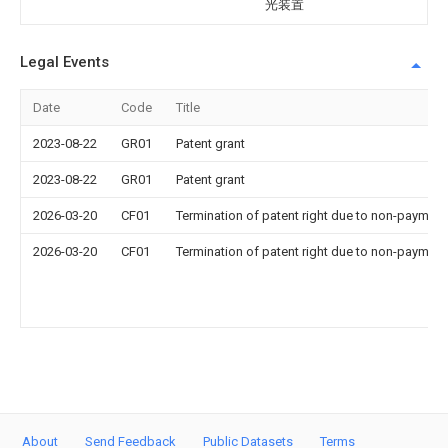
光装置
Legal Events
Date
Code
Title
2023-08-22
GR01
Patent grant
2023-08-22
GR01
Patent grant
2026-03-20
CF01
Termination of patent right due to non-payment
2026-03-20
CF01
Termination of patent right due to non-payment
About
Send Feedback
Public Datasets
Terms