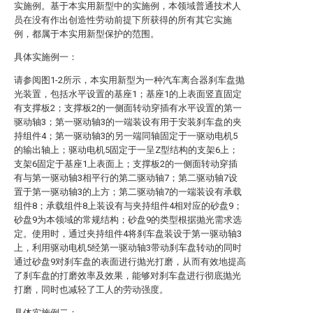
实施例。基于本实用新型中的实施例，本领域普通技术人
员在没有作出创造性劳动前提下所获得的所有其它实施
例，都属于本实用新型保护的范围。
具体实施例一：
请参阅图1-2所示，本实用新型为一种汽车离合器刹车盘抛
光装置，包括水平设置的基座1；基座1的上表面竖直固定
有支撑板2；支撑板2的一侧面转动穿插有水平设置的第一
驱动轴3；第一驱动轴3的一端装设有用于安装刹车盘的夹
持组件4；第一驱动轴3的另一端同轴固定于一驱动电机5
的输出轴上；驱动电机5固定于一呈Z型结构的支架6上；
支架6固定于基座1上表面上；支撑板2的一侧面转动穿插
有与第一驱动轴3相平行的第二驱动轴7；第二驱动轴7设
置于第一驱动轴3的上方；第二驱动轴7的一端装设有承载
组件8；承载组件8上装设有与夹持组件4相对应的砂盘9；
砂盘9为本领域的常规结构；砂盘9的类型根据抛光需求选
定。使用时，通过夹持组件4将刹车盘装设于第一驱动轴3
上，利用驱动电机5经第一驱动轴3带动刹车盘转动的同时
通过砂盘9对刹车盘的表面进行抛光打磨，从而有效地提高
了刹车盘的打磨效率及效果，能够对刹车盘进行彻底抛光
打磨，同时也减轻了工人的劳动强度。
具体实施例二：