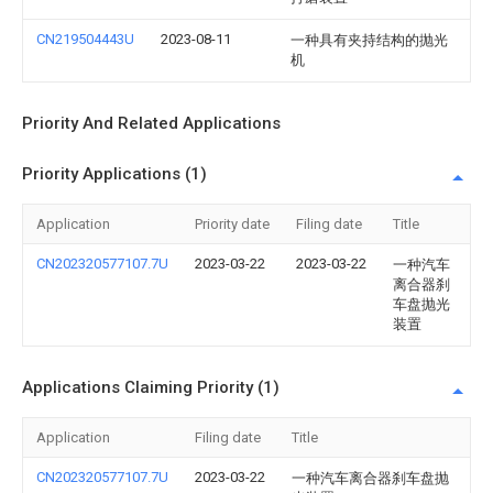
CN219504443U
2023-08-11
一种具有夹持结构的抛光
机
Priority And Related Applications
Priority Applications (1)
Application
Priority date
Filing date
Title
CN202320577107.7U
2023-03-22
2023-03-22
一种汽车
离合器刹
车盘抛光
装置
Applications Claiming Priority (1)
Application
Filing date
Title
CN202320577107.7U
2023-03-22
一种汽车离合器刹车盘抛