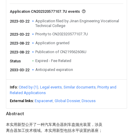
Application CN202320577107.7U events
Application filed by Jinan Engineering Vocational
2023-03-22
Technical College
Priority to CN202320577107.7U
2023-03-22
Application granted
2023-08-22
Publication of CN219562606U
2023-08-22
Expired - Fee Related
Status
Anticipated expiration
2033-03-22
Info
Cited by (1)
Legal events
Similar documents
Priority and
Related Applications
External links
Espacenet
Global Dossier
Discuss
Abstract
本实用新型公开了一种汽车离合器刹车盘抛光装置，涉及
离合器加工技术领域。本实用新型包括水平设置的基座；