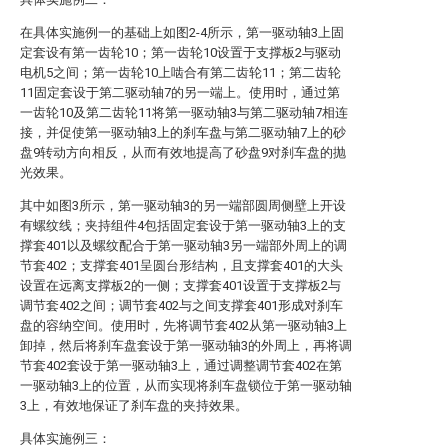
在具体实施例一的基础上如图2-4所示，第一驱动轴3上固
定套设有第一齿轮10；第一齿轮10设置于支撑板2与驱动
电机5之间；第一齿轮10上啮合有第二齿轮11；第二齿轮
11固定套设于第二驱动轴7的另一端上。使用时，通过第
一齿轮10及第二齿轮11将第一驱动轴3与第二驱动轴7相连
接，并促使第一驱动轴3上的刹车盘与第二驱动轴7上的砂
盘9转动方向相反，从而有效地提高了砂盘9对刹车盘的抛
光效果。
其中如图3所示，第一驱动轴3的另一端部圆周侧壁上开设
有螺纹线；夹持组件4包括固定套设于第一驱动轴3上的支
撑套401以及螺纹配合于第一驱动轴3另一端部外周上的调
节套402；支撑套401呈圆台形结构，且支撑套401的大头
设置在远离支撑板2的一侧；支撑套401设置于支撑板2与
调节套402之间；调节套402与之间支撑套401形成对刹车
盘的容纳空间。使用时，先将调节套402从第一驱动轴3上
卸掉，然后将刹车盘套设于第一驱动轴3的外周上，再将调
节套402套设于第一驱动轴3上，通过调整调节套402在第
一驱动轴3上的位置，从而实现将刹车盘锁位于第一驱动轴
3上，有效地保证了刹车盘的夹持效果。
具体实施例三：