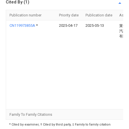
Cited By (1)
Publication number
Priority date
Publication date
Assi
CN119973855A
*
2025-04-17
2025-05-13
莱州
汽车
有限
Family To Family Citations
* Cited by examiner, † Cited by third party, ‡ Family to family citation