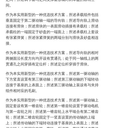
间。
作为本实用新型的一种优选技术方案，所述承载组件包括
垂直固定于第二驱动轴一端的导向轨；所述导向轨上滑动
连接有滑块；所述滑块的一表面滑动插接有承载柱；所述
承载柱的一端固定于砂盘的一端面上；所述承载柱上套设
有张紧弹簧；所述张紧弹簧的两端分别与滑块及砂盘相连
接。
作为本实用新型的一种优选技术方案，所述导向轨的相对
两侧面沿长度方向均开设有贯通孔；处于同一轴线上的两
贯通孔之间穿插有定位杆；所述定位杆穿插于滑块。
作为本实用新型的一种优选技术方案，所述第一驱动轴的
下方竖直设置有第三驱动轴；所述第三驱动轴的下端转动
连接于基座的上表面上；所述第三驱动轴上装设有与夹持
组件相对应的毛刷。
作为本实用新型的一种优选技术方案，所述第一驱动轴上
固定套设有第一锥齿轮；所述第一锥齿轮设置于驱动电机
与第一齿轮之间；所述第一锥齿轮上水平啮合有第二锥齿
轮；所述第二锥齿轮固定于一竖直设置的传动轴的上端
上；所述传动轴的下端转动连接于基座的上表面上；所述