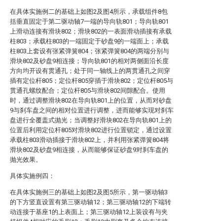
在具体实施例二的基础上如图2及图4所示，承载组件8包
括垂直固定于第二驱动轴7一端的导向轨801；导向轨801
上滑动连接有滑块802；滑块802的一表面滑动插接有承载
柱803；承载柱803的一端固定于砂盘9的一端面上；承载
柱803上套设有张紧弹簧804；张紧弹簧804的两端分别与
滑块802及砂盘9相连接；导向轨801的相对两侧面沿长度
方向均开设有贯通孔；处于同一轴线上的两贯通孔之间穿
插有定位杆805；定位杆805穿插于滑块802；定位杆805与
贯通孔螺纹配合；定位杆805与滑块802间隙配合。使用
时，通过调整滑块802在导向轨801上的位置，从而对砂盘
9与刹车盘之间的相对位置进行调整，进而能够实现对刹车
盘进行全覆盖式抛光；当调整好滑块802在导向轨801上的
位置后利用定位杆805对滑块802进行位置锁定，通过设置
承载柱803滑动插接于滑块802上，并利用张紧弹簧804将
滑块802及砂盘9相连接，从而能够保证砂盘9对刹车盘的
抛光效果。
具体实施例四：
在具体实施例三的基础上如图2及图5所示，第一驱动轴3
的下方竖直设置有第三驱动轴12；第三驱动轴12的下端转
动连接于基座1的上表面上；第三驱动轴12上装设有与夹