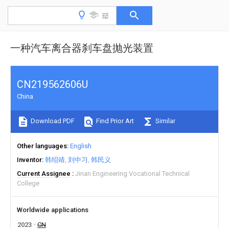
一种汽车离合器刹车盘抛光装置
CN219562606U
China
Download PDF
Find Prior Art
Similar
Other languages
English
Inventor
韩绍靖
刘中习
韩民义
Current Assignee
Jinan Engineering Vocational Technical
College
Worldwide applications
2023
CN