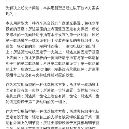
为解决上述技术问题，本实用新型是通过以下技术方案实
现的：
本实用新型为一种汽车离合器刹车盘抛光装置，包括水平
设置的基座；所述基座的上表面竖直固定有支撑板；所述
支撑板的一侧面转动穿插有水平设置的第一驱动轴；所述
第一驱动轴的一端装设有用于安装刹车盘的夹持组件；所
述第一驱动轴的另一端同轴连接于一驱动电机的输出轴
上；所述驱动电机固定于一支架上；所述支架固定于基座
上表面上；所述支撑板的一侧面转动穿插有与第一驱动轴
相平行的第二驱动轴；所述第二驱动轴设置于第一驱动轴
的上方；所述第二驱动轴的一端装设有承载组件；所述承
载组件上装设有与夹持组件相对应的砂盘。
作为本实用新型的一种优选技术方案，所述第一驱动轴上
固定套设有第一齿轮；所述第一齿轮设置于支撑板与驱动
电机之间；所述第一齿轮上啮合有第二齿轮；所述第二齿
轮固定套设于第二驱动轴的另一端上。
作为本实用新型的一种优选技术方案，所述夹持组件包括
固定套设于第一驱动轴上的支撑套以及螺纹配合于第一驱
动轴外周上的调节套；所述支撑套设置于支撑板与调节套
之间；所述调节套与之间支撑套形成对刹车盘的容纳空