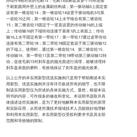
持组件4相对应的毛刷13；毛刷13由刷套及多个均布连接
于刷套圆周外壁上的金属刷丝构成；第一驱动轴3上固定套
设有第一锥齿轮14；第一锥齿轮14设置于驱动电机5与第
一齿轮10之间；第一锥齿轮14上水平啮合有第二锥齿轮
15；第二锥齿轮15固定于一竖直设置的传动轴16的上端
上；传动轴16的下端转动连接于基座1的上表面上；传动
轴16上水平固定有第一带轮17；第一带轮17通过皮带传动
连接有第二带轮18；第二带轮18固定套设于第三驱动轴12
的下端上。使用时，通过第一锥齿轮14、第二锥齿轮15、
传动轴16、第一带轮17及第二带轮18带动第三驱动轴12转
动，促使毛刷13对刹车盘的抛光面进行清理，能够清理掉
刹车盘表面的磨料，有效地保证了刹车盘的抛光效果。
以上公开的本实用新型优选实施例只是用于帮助阐述本实
用新型。优选实施例并没有详尽叙述所有的细节，也不限
制该实用新型仅为所述的具体实施方式。显然，根据本说
明书的内容，可作很多的修改和变化。本说明书选取并具
体描述这些实施例，是为了更好地解释本实用新型的原理
和实际应用，从而使所属技术领域技术人员能很好地理解
和利用本实用新型。本实用新型仅受权利要求书及其全部
范围和等效物的限制。