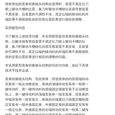
现有类似的直角转换铣头结构在使用时，装置不易定位刀
柄上驱动卡槽的位置，换刀时驱动卡槽错位容易导致装置
不易安装，且装置的可调性不佳，其定位端的移动柱的外
端距离不易根据机床的安装位置距离进行相应的调整。
实用新型内容
为了解决上述技术问题，本实用新型提供直角转换铣头结
构，以解决现有类似装置不易定位刀柄上驱动卡槽的位
置，换刀时驱动卡槽错位容易导致装置不易安装，且装置
的可调性不佳，其定位端的移动柱的外端距离不易根据机
床的安装位置距离进行相应的调整的问题。
本实用新型直角转换铣头结构的目的与功效，由以下具体
技术手段所达成：
直角转换铣头结构，包括座体；所述座体的内部底端转动
安装有一组从动锥齿轮，座体的顶端转动安装有一组第一
键传动杆，第一键传动杆的底端固定插接安装于从动锥齿
轮上，第一键传动杆的顶端安装有一组安装座，安装座的
外端安装有一组安装头，座体的右端通过六组固定螺栓固
定安装有一组外接固定座，外接固定座的底端固定安装有
一组定位座，外接固定座的右端转动安装有一组第二键传
动杆，第二键传动杆的内端卡接安装有一组驱动锥齿轮，