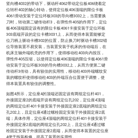
竖向槽4032的带动下，驱动杆4062带动定位板406绕着定
位转杆402的轴心转动，使得定位板406顶端的限位卡板
4061滑动安装于定位环板303的导向槽3032上，当需要换
刀时，转动第二键传动杆3，在弹性件405的作用下，定位
板406顶端固定设有的限位卡板4061卡接安装于定位环板
303底端开设的定位卡槽3031上，从而使得本装置能够定
位刀柄上驱动卡槽302的位置，防止换刀时驱动卡槽302错
位导致装置不易安装，当装置安装于机床的传动端后，在
机床主轴外端机壳的作用下，使得移动柱403向内按压，
弹性件405压缩，以使得定位板406顶端的限位卡板4061滑
动安装于定位环板303的导向槽3032上，从而方便第二键
传动杆3传动，具有较佳的实用性，移动柱403外端螺纹安
装的螺纹杆使得移动柱403的外端压合位置便于调整，使
得本装置具有较佳的调整性。
如图4所示，定位座4的顶端还固定设有两组定位杆401，
外接固定座2的底端开设有两组定位孔202，定位座4顶端
的两组定位杆401卡接安装于外接固定座2底端的两组定位
孔202上，且定位座4通过螺栓固定安装于外接固定座2底
端；具体作用，定位座4顶端的两组定位杆401卡接安装于
外接固定座2底端的两组定位孔202上，且定位座4通过螺
栓固定安装于外接固定座2底端，从而使得本装置的定位座
4便于拆装检修，提高了装置的实用性。