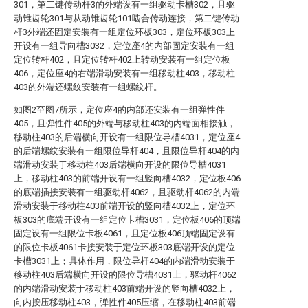
301，第二键传动杆3的外端设有一组驱动卡槽302，且驱
动锥齿轮301与从动锥齿轮101啮合传动连接，第二键传动
杆3外端还固定安装有一组定位环板303，定位环板303上
开设有一组导向槽3032，定位座4的内部固定安装有一组
定位转杆402，且定位转杆402上转动安装有一组定位板
406，定位座4的右端滑动安装有一组移动柱403，移动柱
403的外端还螺纹安装有一组螺纹杆。
如图2至图7所示，定位座4的内部还安装有一组弹性件
405，且弹性件405的外端与移动柱403的内端面相接触，
移动柱403的后端横向开设有一组限位导槽4031，定位座4
的后端螺纹安装有一组限位导杆404，且限位导杆404的内
端滑动安装于移动柱403后端横向开设的限位导槽4031
上，移动柱403的前端开设有一组竖向槽4032，定位板406
的底端插接安装有一组驱动杆4062，且驱动杆4062的内端
滑动安装于移动柱403前端开设的竖向槽4032上，定位环
板303的底端开设有一组定位卡槽3031，定位板406的顶端
固定设有一组限位卡板4061，且定位板406顶端固定设有
的限位卡板4061卡接安装于定位环板303底端开设的定位
卡槽3031上；具体作用，限位导杆404的内端滑动安装于
移动柱403后端横向开设的限位导槽4031上，驱动杆4062
的内端滑动安装于移动柱403前端开设的竖向槽4032上，
向内按压移动柱403，弹性件405压缩，在移动柱403前端