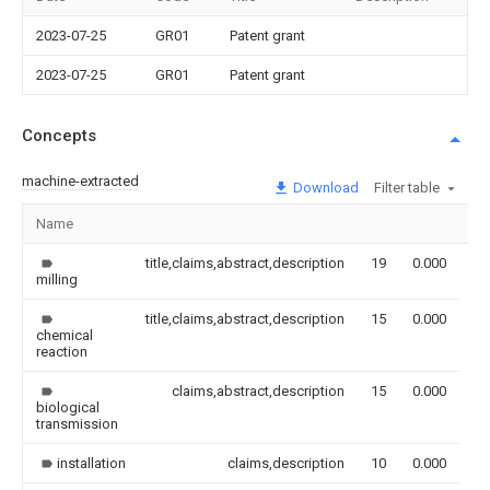
2023-07-25
GR01
Patent grant
2023-07-25
GR01
Patent grant
Concepts
machine-extracted
Download
Filter table
Name
Im
title,claims,abstract,description
19
0.000
milling
title,claims,abstract,description
15
0.000
chemical
reaction
claims,abstract,description
15
0.000
biological
transmission
installation
claims,description
10
0.000