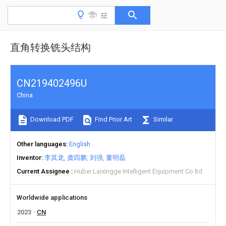
直角转换铣头结构
CN219402496U
China
Download PDF
Find Prior Art
Similar
Other languages
English
Inventor
李其龙
龚四鹏
刘强
董明磊
Current Assignee
Hubei Laixingge Intelligent Equipment Co ltd
Worldwide applications
2023
CN